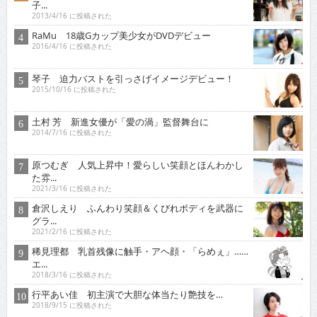
子...
2013/4/16 に投稿された
RaMu 18歳Gカップ美少女がDVDデビュー
2016/4/16 に投稿された
琴子 迫力バストを引っさげイメージデビュー！
2015/10/16 に投稿された
土村 芳 新進女優が「愛の渦」監督舞台に
2014/7/16 に投稿された
原つむぎ 人気上昇中！愛らしい笑顔とほんわかし
た雰...
2021/3/16 に投稿された
倉沢しえり ふんわり笑顔＆くびれボディを武器に
グラ...
2021/2/16 に投稿された
稀見理都 乳首残像に触手・アヘ顔・「らめぇ」……
エ...
2018/3/16 に投稿された
行平あい佳 初主演で大胆な体当たり艶技を…
2018/9/15 に投稿された