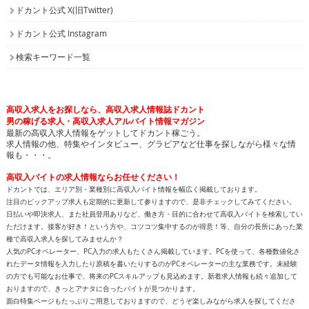
ドカント公式 X(旧Twitter)
ドカント公式 Instagram
検索キーワード一覧
高収入求人をお探しなら、高収入求人情報誌ドカント
男の稼げる求人・高収入求人アルバイト情報マガジン
最新の高収入求人情報をゲットしてドカント稼ごう。
求人情報の他、特集やインタビュー、グラビアなど仕事を探しながら様々な情
報も・・・。
高収入バイトの求人情報ならお任せください！
ドカントでは、エリア別・業種別に高収入バイト情報を幅広く掲載しております。
注目のピックアップ求人も定期的に更新して参りますので、是非チェックしてみてください。
日払いや即決求人、また社員登用ありなど、働き方・目的に合わせて高収入バイトを検索してい
ただけます。接客が好き！という方や、コツコツ集中するのが得意！等、自分の長所にあった業
種で高収入求人を探してみませんか？
人気のPCオペレーター、PC入力の求人もたくさん掲載しています。PCを使って、各種数値化さ
れたデータ情報を入力したり原稿を書いたりするのがPCオペレーターの主な業務です。未経験
の方でも可能なお仕事で、将来のPCスキルアップも見込めます。新着求人情報も続々追加して
おりますので、きっとアナタに合ったバイトが見つかります。
面白特集ページもたっぷりご用意しておりますので、どうぞ楽しみながら求人を探してくださ