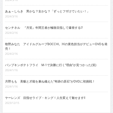
あぁ～しらき 男かな？女かな？「ずっとフザけていたい！」
2024/3/16
センチネル 『月笑』年間王者が極致目指して爆発する!?
2024/2/16
牧野みなた アイドルグループBOCCHI。￼の黄色担当がデビューDVDを発
売！
2024/2/16
パンプキンポテトフライ M-1で決勝に行く“理由”が見つかった(笑)
2024/1/16
月野もも 美貌と才能を兼ね備えた“奇跡の原石”がDVDに初挑戦！
2024/1/16
ヤーレンズ 目指せライブ・キング！人生変えて魅せます!!
2023/12/15