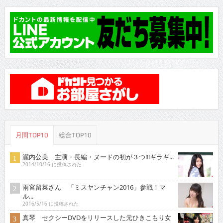
月間TOP10
総合TOP10
瀧内公美 主演・長編・ヌードの初が３つ!!!ギラギ...
2014/10/16 に投稿された
雨宮留菜さん 「ミスヤンチャン2016」参戦！マ
ル...
2016/5/16 に投稿された
真琴 セクシーDVDをリリースした元ひきこもり女