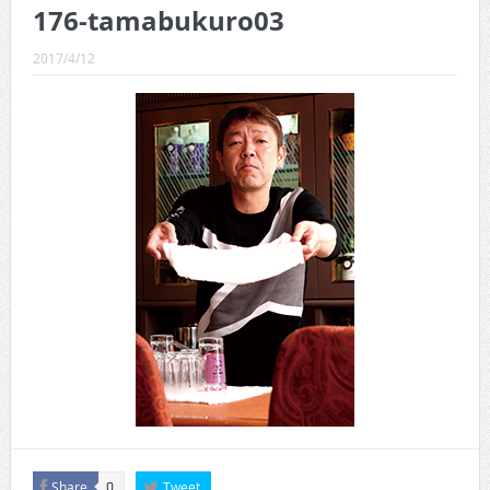
CINEMA×STYLE 289号
176-tamabukuro03
CINEMA×STYLE 288号
2017/4/12
CINEMA×STYLE 287号
CINEMA×STYLE 286号
CINEMA×STYLE 285号
CINEMA×STYLE 294号
Share
Tweet
0