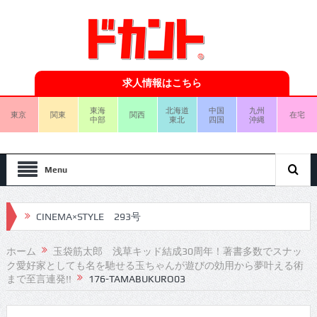
求人情報はこちら
東海
北海道
中国
九州
東京
関東
関西
在宅
中部
東北
四国
沖縄
Menu
CINEMA×STYLE 293号
CINEMA×STYLE 292号
ホーム
玉袋筋太郎 浅草キッド結成30周年！著書多数でスナッ
ク愛好家としても名を馳せる玉ちゃんが遊びの効用から夢叶える術
CINEMA×STYLE 291号
まで至言連発!!
176-TAMABUKURO03
CINEMA×STYLE 290号