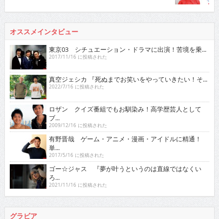
オススメインタビュー
東京03 シチュエーション・ドラマに出演！苦境を乗...
2017/11/16 に投稿された
真空ジェシカ 『死ぬまでお笑いをやっていきたい！そ...
2022/7/16 に投稿された
ロザン クイズ番組でもお馴染み！高学歴芸人として
ブ...
2009/12/16 に投稿された
有野晋哉 ゲーム・アニメ・漫画・アイドルに精通！
単...
2017/5/16 に投稿された
ゴー☆ジャス 『夢が叶うというのは直線ではなくい
ろ...
2021/11/16 に投稿された
グラビア