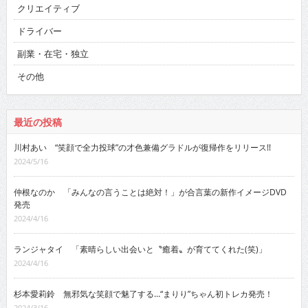
クリエイティブ
ドライバー
副業・在宅・独立
その他
最近の投稿
川村あい “笑顔で全力投球”の才色兼備グラドルが復帰作をリリース!!
2024/5/16
仲根なのか 「みんなの言うことは絶対！」が合言葉の新作イメージDVD
発売
2024/4/16
ランジャタイ 「素晴らしい出会いと〝癒着〟が育ててくれた(笑)」
2024/4/16
杉本愛莉鈴 無邪気な笑顔で魅了する…“まりり”ちゃん初トレカ発売！
2024/3/16