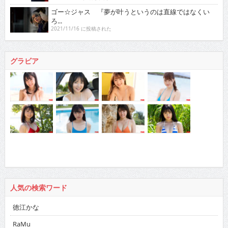
ゴー☆ジャス 『夢が叶うというのは直線ではなくい
ろ...
2021/11/16 に投稿された
グラビア
人気の検索ワード
徳江かな
RaMu