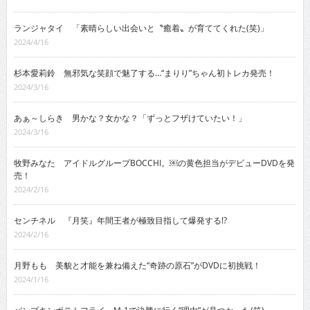
ランジャタイ 「素晴らしい出会いと〝癒着〟が育ててくれた(笑)」
2024/4/16
杉本愛莉鈴 無邪気な笑顔で魅了する…“まりり”ちゃん初トレカ発売！
2024/3/16
あぁ～しらき 男かな？女かな？「ずっとフザけていたい！」
2024/3/16
牧野みなた アイドルグループBOCCHI。￼の黄色担当がデビューDVDを発
売！
2024/2/16
センチネル 『月笑』年間王者が極致目指して爆発する!?
2024/2/16
月野もも 美貌と才能を兼ね備えた“奇跡の原石”がDVDに初挑戦！
2024/1/16
パンプキンポテトフライ M-1で決勝に行く“理由”が見つかった(笑)