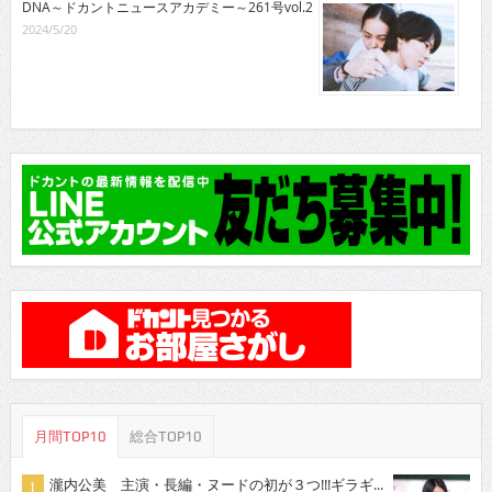
DNA～ドカントニュースアカデミー～261号vol.2
2024/5/20
月間TOP10
総合TOP10
瀧内公美 主演・長編・ヌードの初が３つ!!!ギラギ...