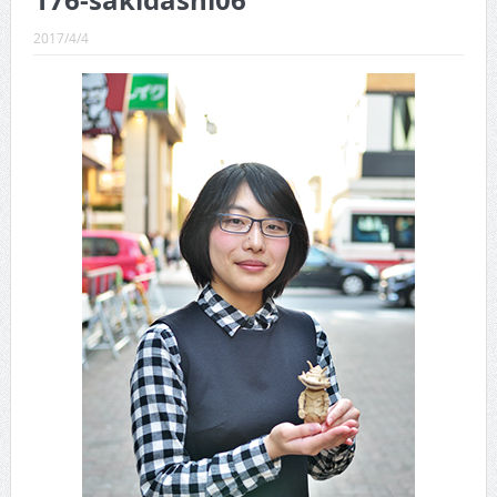
176-sakidashi06
CINEMA×STYLE 289号
2017/4/4
CINEMA×STYLE 288号
CINEMA×STYLE 287号
CINEMA×STYLE 286号
CINEMA×STYLE 285号
CINEMA×STYLE 294号