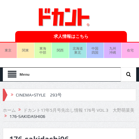
求人情報はこちら
東海
北海道
中国
九州
東京
関東
関西
在宅
中部
東北
四国
沖縄
Menu
CINEMA×STYLE 293号
CINEMA×STYLE 292号
ホーム
ドカント17年5月号先出し情報 176号 VOL.3 大野萌菜美
176-SAKIDASHI06
CINEMA×STYLE 291号
CINEMA×STYLE 290号