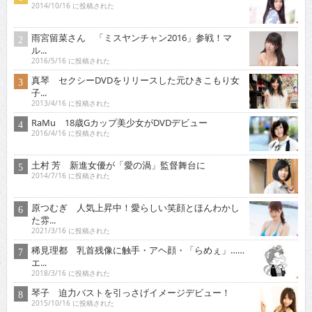
2014/10/16 に投稿された
雨宮留菜さん 「ミスヤンチャン2016」参戦！マ
ル...
2016/5/16 に投稿された
真琴 セクシーDVDをリリースした元ひきこもり女
子...
2013/4/16 に投稿された
RaMu 18歳Gカップ美少女がDVDデビュー
2016/4/16 に投稿された
土村 芳 新進女優が「愛の渦」監督舞台に
2014/7/16 に投稿された
原つむぎ 人気上昇中！愛らしい笑顔とほんわかし
た雰...
2021/3/16 に投稿された
稀見理都 乳首残像に触手・アヘ顔・「らめぇ」……
エ...
2018/3/16 に投稿された
琴子 迫力バストを引っさげイメージデビュー！
2015/10/16 に投稿された