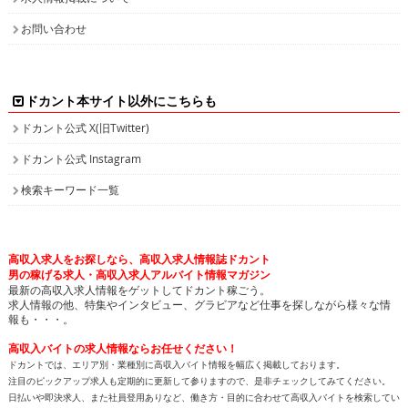
お問い合わせ
ドカント本サイト以外にこちらも
ドカント公式 X(旧Twitter)
ドカント公式 Instagram
検索キーワード一覧
高収入求人をお探しなら、高収入求人情報誌ドカント
男の稼げる求人・高収入求人アルバイト情報マガジン
最新の高収入求人情報をゲットしてドカント稼ごう。
求人情報の他、特集やインタビュー、グラビアなど仕事を探しながら様々な情
報も・・・。
高収入バイトの求人情報ならお任せください！
ドカントでは、エリア別・業種別に高収入バイト情報を幅広く掲載しております。
注目のピックアップ求人も定期的に更新して参りますので、是非チェックしてみてください。
日払いや即決求人、また社員登用ありなど、働き方・目的に合わせて高収入バイトを検索してい