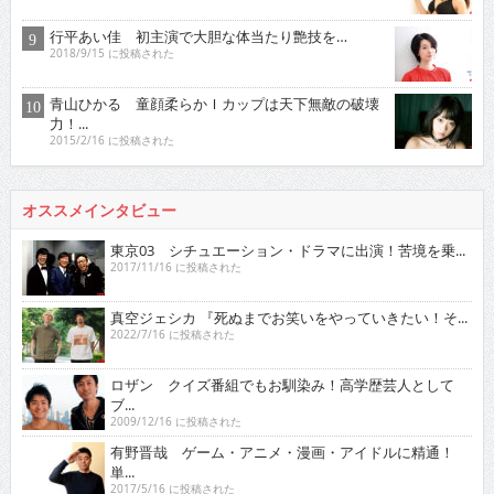
行平あい佳 初主演で大胆な体当たり艶技を…
2018/9/15 に投稿された
青山ひかる 童顔柔らかＩカップは天下無敵の破壊
力！...
2015/2/16 に投稿された
オススメインタビュー
東京03 シチュエーション・ドラマに出演！苦境を乗...
2017/11/16 に投稿された
真空ジェシカ 『死ぬまでお笑いをやっていきたい！そ...
2022/7/16 に投稿された
ロザン クイズ番組でもお馴染み！高学歴芸人として
ブ...
2009/12/16 に投稿された
有野晋哉 ゲーム・アニメ・漫画・アイドルに精通！
単...
2017/5/16 に投稿された