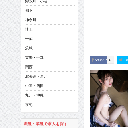
錦糸町・小岩
CINEMA×STYLE 286号
都下
CINEMA×STYLE 285号
神奈川
CINEMA×STYLE 294号
埼玉
千葉
茨城
東海・中部
Share
Tw
0
関西
北海道・東北
中国・四国
九州・沖縄
在宅
職種・業種で求人を探す