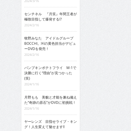
2024/3/16
センチネル 『月笑』年間王者が
極致目指して爆発する!?
2024/2/16
牧野みなた アイドルグループ
BOCCHI。￼の黄色担当がデビュ
ーDVDを発売！
2024/2/16
パンプキンポテトフライ M-1で
決勝に行く“理由”が見つかった
(笑)
2024/1/16
月野もも 美貌と才能を兼ね備え
た“奇跡の原石”がDVDに初挑戦！
2024/1/16
ヤーレンズ 目指せライブ・キン
グ！人生変えて魅せます!!