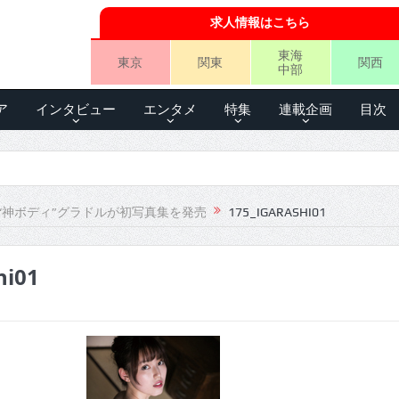
求人情報はこちら
東海
東京
関東
関西
中部
ア
インタビュー
エンタメ
特集
連載企画
目次
“神ボディ”グラドルが初写真集を発売
175_IGARASHI01
hi01