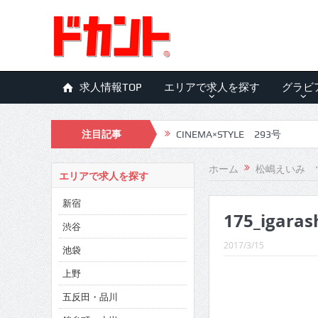
求人情報TOP
エリアで求人を探す
グラビ
注目記事
CINEMA×STYLE 293号
CINEMA×STYLE 292号
ホーム
松嶋えいみ 
エリアで求人を探す
CINEMA×STYLE 291号
新宿
175_igaras
CINEMA×STYLE 290号
渋谷
CINEMA×STYLE 289号
2017/3/15
池袋
CINEMA×STYLE 288号
上野
五反田・品川
CINEMA×STYLE 287号