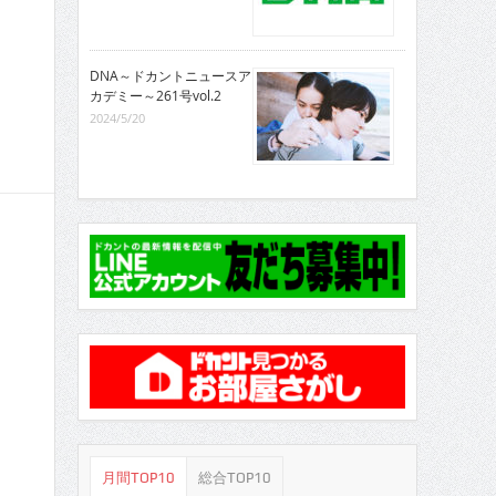
DNA～ドカントニュースア
カデミー～261号vol.2
2024/5/20
月間TOP10
総合TOP10