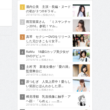
瀧内公美 主演・長編・ヌード
の初が３つ!!!ギラギ...
2014/10/16 に投稿された
雨宮留菜さん 「ミスヤンチャ
ン2016」参戦！マル...
2016/5/16 に投稿された
真琴 セクシーDVDをリリース
した元ひきこもり女子...
2013/4/16 に投稿された
RaMu 18歳Gカップ美少女が
DVDデビュー
2016/4/16 に投稿された
土村 芳 新進女優が「愛の渦」
監督舞台に
2014/7/16 に投稿された
原つむぎ 人気上昇中！愛らし
い笑顔とほんわかした雰...
2021/3/16 に投稿された
稀見理都 乳首残像に触手・ア
ヘ顔・「らめぇ」……エ...
2018/3/16 に投稿された