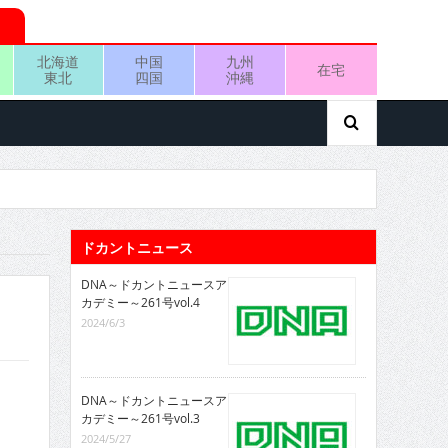
北海道
中国
九州
在宅
東北
四国
沖縄
ドカントニュース
DNA～ドカントニュースア
カデミー～261号vol.4
2024/6/3
DNA～ドカントニュースア
カデミー～261号vol.3
2024/5/27