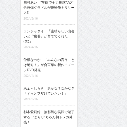
川村あい “笑顔で全力投球”の才
色兼備グラドルが復帰作をリリー
ス!!
2024/5/16
ランジャタイ 「素晴らしい出会
いと〝癒着〟が育ててくれた
(笑)」
2024/4/16
仲根なのか 「みんなの言うこと
は絶対！」が合言葉の新作イメー
ジDVD発売
2024/4/16
あぁ～しらき 男かな？女かな？
「ずっとフザけていたい！」
2024/3/16
杉本愛莉鈴 無邪気な笑顔で魅了
する…“まりり”ちゃん初トレカ発
売！