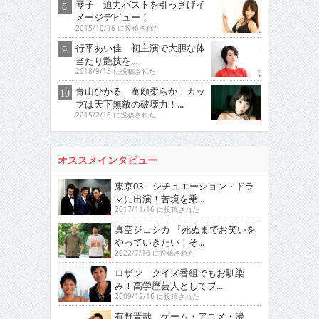
琴子 迫力バストを引っさげイ
メージデビュー！
2015/10/16 に投稿された
行平あい佳 初主演で大胆な体
当たり艶技を…
2018/9/15 に投稿された
青山ひかる 童顔柔らかＩカッ
プは天下無敵の破壊力！...
2015/2/16 に投稿された
オススメインタビュー
東京03 シチュエーション・ドラ
マに出演！苦境を乗...
2017/11/16 に投稿された
真空ジェシカ 『死ぬまでお笑いを
やっていきたい！そ...
2022/7/16 に投稿された
ロザン クイズ番組でもお馴染
み！高学歴芸人としてブ...
2009/12/16 に投稿された
有野晋哉 ゲーム・アニメ・漫