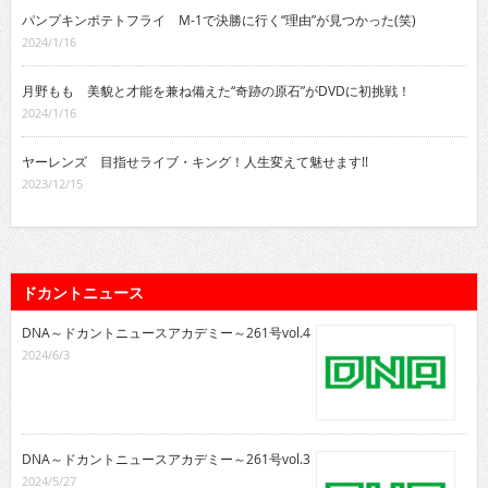
パンプキンポテトフライ M-1で決勝に行く“理由”が見つかった(笑)
2024/1/16
月野もも 美貌と才能を兼ね備えた“奇跡の原石”がDVDに初挑戦！
2024/1/16
ヤーレンズ 目指せライブ・キング！人生変えて魅せます!!
2023/12/15
ドカントニュース
DNA～ドカントニュースアカデミー～261号vol.4
2024/6/3
DNA～ドカントニュースアカデミー～261号vol.3
2024/5/27