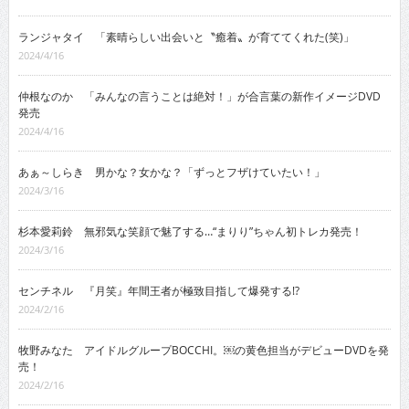
ランジャタイ 「素晴らしい出会いと〝癒着〟が育ててくれた(笑)」
2024/4/16
仲根なのか 「みんなの言うことは絶対！」が合言葉の新作イメージDVD
発売
2024/4/16
あぁ～しらき 男かな？女かな？「ずっとフザけていたい！」
2024/3/16
杉本愛莉鈴 無邪気な笑顔で魅了する…“まりり”ちゃん初トレカ発売！
2024/3/16
センチネル 『月笑』年間王者が極致目指して爆発する!?
2024/2/16
牧野みなた アイドルグループBOCCHI。￼の黄色担当がデビューDVDを発
売！
2024/2/16