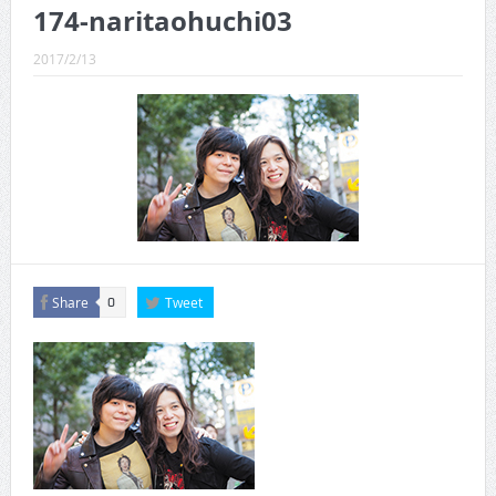
CINEMA×STYLE 289号
174-naritaohuchi03
CINEMA×STYLE 288号
2017/2/13
CINEMA×STYLE 287号
CINEMA×STYLE 286号
CINEMA×STYLE 285号
CINEMA×STYLE 294号
Share
Tweet
0