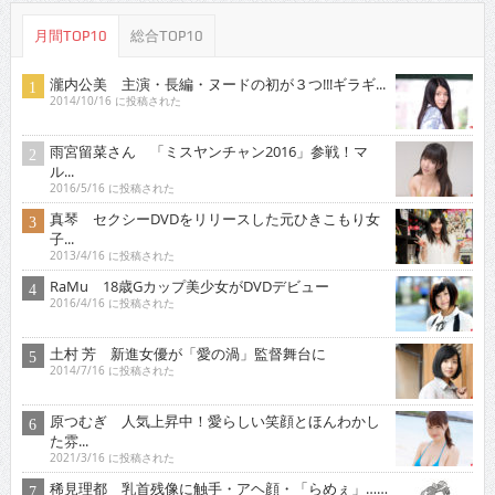
月間TOP10
総合TOP10
瀧内公美 主演・長編・ヌードの初が３つ!!!ギラギ...
2014/10/16 に投稿された
雨宮留菜さん 「ミスヤンチャン2016」参戦！マ
ル...
2016/5/16 に投稿された
真琴 セクシーDVDをリリースした元ひきこもり女
子...
2013/4/16 に投稿された
RaMu 18歳Gカップ美少女がDVDデビュー
2016/4/16 に投稿された
土村 芳 新進女優が「愛の渦」監督舞台に
2014/7/16 に投稿された
原つむぎ 人気上昇中！愛らしい笑顔とほんわかし
た雰...
2021/3/16 に投稿された
稀見理都 乳首残像に触手・アヘ顔・「らめぇ」……