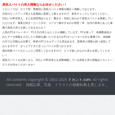
高収入バイトの求人情報ならお任せください！
ドカントでは、エリア別・業種別に高収入バイト情報を幅広く掲載しております。
注目のピックアップ求人も定期的に更新して参りますので、是非チェックしてみてください。
日払いや即決求人、また社員登用ありなど、働き方・目的に合わせて高収入バイトを検索してい
ただけます。接客が好き！という方や、コツコツ集中するのが得意！等、自分の長所にあった業
種で高収入求人を探してみませんか？
人気のPCオペレーター、PC入力の求人もたくさん掲載しています。PCを使って、各種数値化さ
れたデータ情報を入力したり原稿を書いたりするのがPCオペレーターの主な業務です。未経験
の方でも可能なお仕事で、将来のPCスキルアップも見込めます。新着求人情報も続々追加して
おりますので、きっとアナタに合ったバイトが見つかります。
面白特集ページもたっぷりご用意しておりますので、どうぞ楽しみながら求人を探してくださ
い！
高収入バイトをお探しなら、日払いや即決求人を多数掲載している高収入求人情報誌ドカントへ
どうぞお任せくださいませ！
All contents copyright © 2002-2025
ドカント.com
. All rights
reserved. 掲載記事、写真、イラストの無断転載を禁じます。