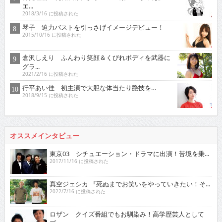
エ...
2018/3/16 に投稿された
琴子 迫力バストを引っさげイメージデビュー！
2015/10/16 に投稿された
倉沢しえり ふんわり笑顔＆くびれボディを武器に
グラ...
2021/2/16 に投稿された
行平あい佳 初主演で大胆な体当たり艶技を…
2018/9/15 に投稿された
オススメインタビュー
東京03 シチュエーション・ドラマに出演！苦境を乗...
2017/11/16 に投稿された
真空ジェシカ 『死ぬまでお笑いをやっていきたい！そ...
2022/7/16 に投稿された
ロザン クイズ番組でもお馴染み！高学歴芸人として