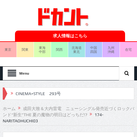
求人情報はこちら
東海
北海道
中国
九州
東京
関東
関西
在宅
中部
東北
四国
沖縄
Menu
CINEMA×STYLE 293号
CINEMA×STYLE 292号
ホーム
成田大致＆大内雷電 ニューシングル発売近づくロックバ
ンド“新生”THE 夏の魔物の明日はどっちだ!?
174-
CINEMA×STYLE 291号
NARITAOHUCHI03
CINEMA×STYLE 290号