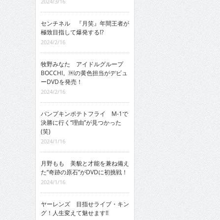
2024/3/16
センチネル 『月笑』年間王者が
極致目指して爆発する!?
2024/2/16
牧野みなた アイドルグループ
BOCCHI。￼の黄色担当がデビュ
ーDVDを発売！
2024/2/16
パンプキンポテトフライ M-1で
決勝に行く“理由”が見つかった
(笑)
2024/1/16
月野もも 美貌と才能を兼ね備え
た“奇跡の原石”がDVDに初挑戦！
2024/1/16
ヤーレンズ 目指せライブ・キン
グ！人生変えて魅せます!!