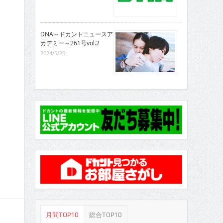
DNA～ドカントニュースア
カデミー～261号vol.2
2024/5/20
月間TOP10
総合TOP10