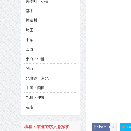
錦糸町・小岩
CINEMA×STYLE 286号
都下
CINEMA×STYLE 285号
神奈川
CINEMA×STYLE 294号
埼玉
千葉
茨城
東海・中部
関西
北海道・東北
中国・四国
九州・沖縄
在宅
職種・業種で求人を探す
Share
Tw
0