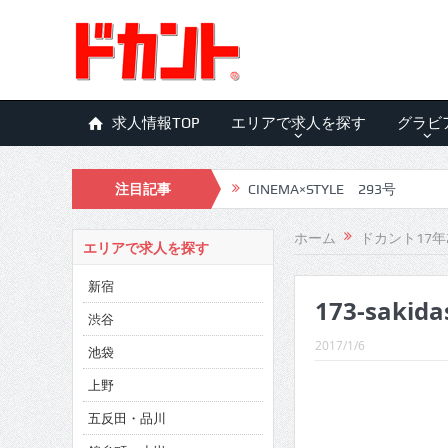
求人情報TOP
エリアで求人を探す
グラビ
注目記事
CINEMA×STYLE 293号
CINEMA×STYLE 292号
ホーム
ドカント17年
エリアで求人を探す
CINEMA×STYLE 291号
新宿
173-sakida
CINEMA×STYLE 290号
渋谷
CINEMA×STYLE 289号
2017/1/6
池袋
CINEMA×STYLE 288号
上野
五反田・品川
CINEMA×STYLE 287号