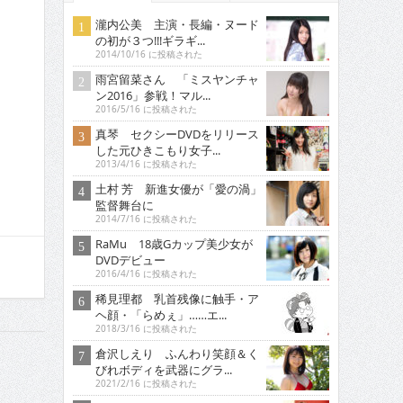
瀧内公美 主演・長編・ヌード
の初が３つ!!!ギラギ...
2014/10/16 に投稿された
雨宮留菜さん 「ミスヤンチャ
ン2016」参戦！マル...
2016/5/16 に投稿された
真琴 セクシーDVDをリリース
した元ひきこもり女子...
2013/4/16 に投稿された
土村 芳 新進女優が「愛の渦」
監督舞台に
2014/7/16 に投稿された
RaMu 18歳Gカップ美少女が
DVDデビュー
2016/4/16 に投稿された
稀見理都 乳首残像に触手・ア
ヘ顔・「らめぇ」……エ...
2018/3/16 に投稿された
倉沢しえり ふんわり笑顔＆く
びれボディを武器にグラ...
2021/2/16 に投稿された