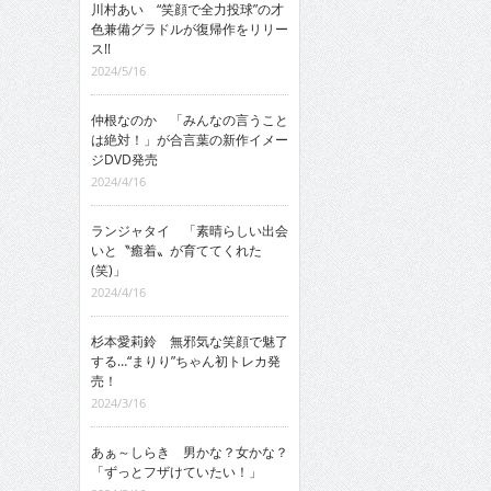
川村あい “笑顔で全力投球”の才
色兼備グラドルが復帰作をリリー
ス!!
2024/5/16
仲根なのか 「みんなの言うこと
は絶対！」が合言葉の新作イメー
ジDVD発売
2024/4/16
ランジャタイ 「素晴らしい出会
いと〝癒着〟が育ててくれた
(笑)」
2024/4/16
杉本愛莉鈴 無邪気な笑顔で魅了
する…“まりり”ちゃん初トレカ発
売！
2024/3/16
あぁ～しらき 男かな？女かな？
「ずっとフザけていたい！」