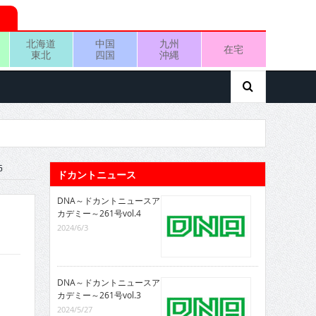
北海道
中国
九州
在宅
東北
四国
沖縄
6
ドカントニュース
DNA～ドカントニュースア
カデミー～261号vol.4
2024/6/3
DNA～ドカントニュースア
カデミー～261号vol.3
2024/5/27