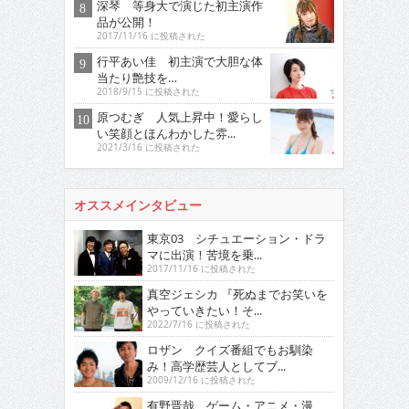
深琴 等身大で演じた初主演作
品が公開！
2017/11/16 に投稿された
行平あい佳 初主演で大胆な体
当たり艶技を…
2018/9/15 に投稿された
原つむぎ 人気上昇中！愛らし
い笑顔とほんわかした雰...
2021/3/16 に投稿された
オススメインタビュー
東京03 シチュエーション・ドラ
マに出演！苦境を乗...
2017/11/16 に投稿された
真空ジェシカ 『死ぬまでお笑いを
やっていきたい！そ...
2022/7/16 に投稿された
ロザン クイズ番組でもお馴染
み！高学歴芸人としてブ...
2009/12/16 に投稿された
有野晋哉 ゲーム・アニメ・漫