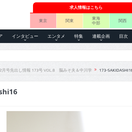
求人情報はこちら
東海
東京
関東
関西
中部
ア
インタビュー
エンタメ
特集
連載企画
目次
2月号先出し情報 173号 VOL.8 脳みそ夫＆中川学
173-SAKIDASHI1
shi16