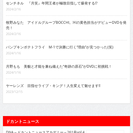
センチネル 『月笑』年間王者が極致目指して爆発する!?
2024/2/16
牧野みなた アイドルグループBOCCHI。￼の黄色担当がデビューDVDを発
売！
2024/2/16
パンプキンポテトフライ M-1で決勝に行く“理由”が見つかった(笑)
2024/1/16
月野もも 美貌と才能を兼ね備えた“奇跡の原石”がDVDに初挑戦！
2024/1/16
ヤーレンズ 目指せライブ・キング！人生変えて魅せます!!
2023/12/15
ドカントニュース
DNA～ドカントニュースアカデミー～261号vol.4