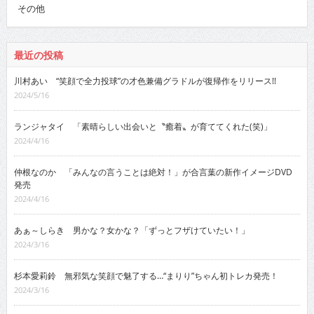
その他
最近の投稿
川村あい “笑顔で全力投球”の才色兼備グラドルが復帰作をリリース!!
2024/5/16
ランジャタイ 「素晴らしい出会いと〝癒着〟が育ててくれた(笑)」
2024/4/16
仲根なのか 「みんなの言うことは絶対！」が合言葉の新作イメージDVD
発売
2024/4/16
あぁ～しらき 男かな？女かな？「ずっとフザけていたい！」
2024/3/16
杉本愛莉鈴 無邪気な笑顔で魅了する…“まりり”ちゃん初トレカ発売！
2024/3/16