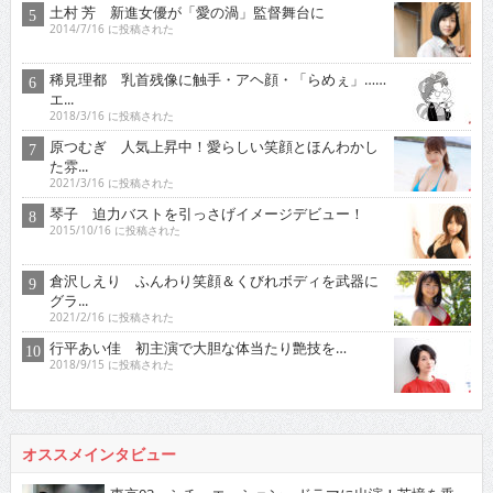
土村 芳 新進女優が「愛の渦」監督舞台に
2014/7/16 に投稿された
稀見理都 乳首残像に触手・アヘ顔・「らめぇ」……
エ...
2018/3/16 に投稿された
原つむぎ 人気上昇中！愛らしい笑顔とほんわかし
た雰...
2021/3/16 に投稿された
琴子 迫力バストを引っさげイメージデビュー！
2015/10/16 に投稿された
倉沢しえり ふんわり笑顔＆くびれボディを武器に
グラ...
2021/2/16 に投稿された
行平あい佳 初主演で大胆な体当たり艶技を…
2018/9/15 に投稿された
オススメインタビュー