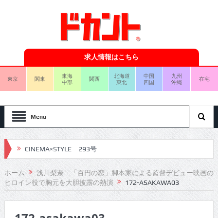
求人情報はこちら
東海
北海道
中国
九州
東京
関東
関西
在宅
中部
東北
四国
沖縄
Menu
CINEMA×STYLE 293号
CINEMA×STYLE 292号
ホーム
浅川梨奈 「百円の恋」脚本家による監督デビュー映画の
ヒロイン役で胸元を大胆披露の熱演
172-ASAKAWA03
CINEMA×STYLE 291号
CINEMA×STYLE 290号