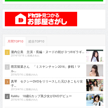
月間TOP10
総合TOP10
瀧内公美 主演・長編・ヌードの初が３つ!!!ギラギ...
2014/10/16 に投稿された
雨宮留菜さん 「ミスヤンチャン2016」参戦！マ
ル...
2016/5/16 に投稿された
真琴 セクシーDVDをリリースした元ひきこもり女
子...
2013/4/16 に投稿された
RaMu 18歳Gカップ美少女がDVDデビュー
2016/4/16 に投稿された