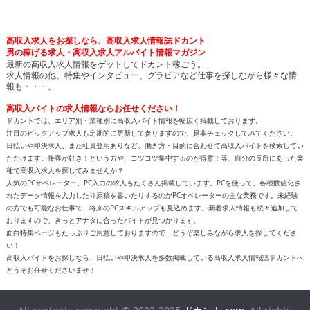
高収入求人をお探しなら、高収入求人情報誌ドカント
男の稼げる求人・高収入求人アルバイト情報マガジン
最新の高収入求人情報をゲットしてドカント稼ごう。
求人情報の他、特集やインタビュー、グラビアなど仕事を探しながら様々な情
報も・・・。
高収入バイトの求人情報ならお任せください！
ドカントでは、エリア別・業種別に高収入バイト情報を幅広く掲載しております。
注目のピックアップ求人も定期的に更新して参りますので、是非チェックしてみてください。
日払いや即決求人、また社員登用ありなど、働き方・目的に合わせて高収入バイトを検索してい
ただけます。接客が好き！という方や、コツコツ集中するのが得意！等、自分の長所にあった業
種で高収入求人を探してみませんか？
人気のPCオペレーター、PC入力の求人もたくさん掲載しています。PCを使って、各種数値化さ
れたデータ情報を入力したり原稿を書いたりするのがPCオペレーターの主な業務です。未経験
の方でも可能なお仕事で、将来のPCスキルアップも見込めます。新着求人情報も続々追加して
おりますので、きっとアナタに合ったバイトが見つかります。
面白特集ページもたっぷりご用意しておりますので、どうぞ楽しみながら求人を探してくださ
い！
高収入バイトをお探しなら、日払いや即決求人を多数掲載している高収入求人情報誌ドカントへ
どうぞお任せくださいませ！