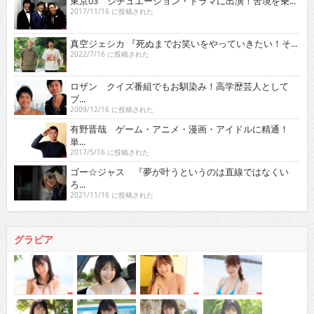
東京03 シチュエーション・ドラマに出演！苦境を乗...
2017/11/16 に投稿された
真空ジェシカ 『死ぬまでお笑いをやっていきたい！そ...
2022/7/16 に投稿された
ロザン クイズ番組でもお馴染み！高学歴芸人として
ブ...
2009/12/16 に投稿された
有野晋哉 ゲーム・アニメ・漫画・アイドルに精通！
単...
2017/5/16 に投稿された
ゴー☆ジャス 『夢が叶うというのは直線ではなくい
ろ...
2021/11/16 に投稿された
グラビア