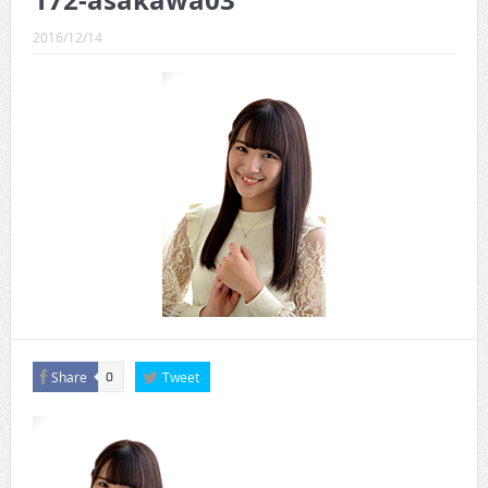
172-asakawa03
CINEMA×STYLE 289号
2016/12/14
CINEMA×STYLE 288号
CINEMA×STYLE 287号
CINEMA×STYLE 286号
CINEMA×STYLE 285号
CINEMA×STYLE 294号
Share
Tweet
0