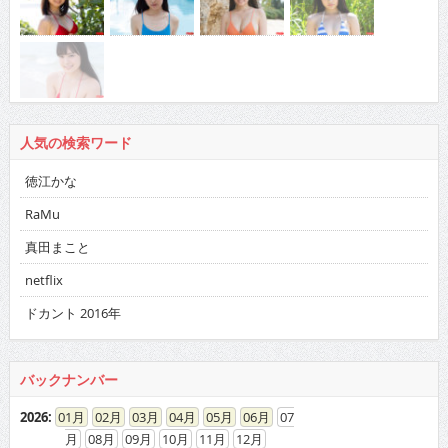
人気の検索ワード
徳江かな
RaMu
真田まこと
netflix
ドカント 2016年
バックナンバー
2026
:
01
02
03
04
05
06
07
08
09
10
11
12