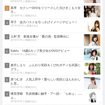
2016/5/16 に投稿された
真琴 セクシーDVDをリリースした元ひきこもり女
子...
2013/4/16 に投稿された
琴子 迫力バストを引っさげイメージデビュー！
2015/10/16 に投稿された
土村 芳 新進女優が「愛の渦」監督舞台に
2014/7/16 に投稿された
RaMu 18歳Gカップ美少女がDVDデビュー
2016/4/16 に投稿された
倉沢しえり ふんわり笑顔＆くびれボディを武器に
グラ...
2021/2/16 に投稿された
原つむぎ 人気上昇中！愛らしい笑顔とほんわかし
た雰...
2021/3/16 に投稿された
稀見理都 乳首残像に触手・アヘ顔・「らめぇ」……
エ...
2018/3/16 に投稿された