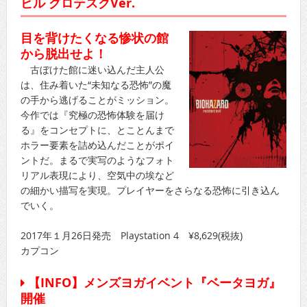
ビル グロテスクVer.
目を背けたくなる惨状の館
から脱出せよ！
古ぼけた館に迷い込んだ主人公
は、住み着いた“未知なる恐怖”の魔
の手から逃げることがミッション。
今作では『究極の恐怖体験を届け
る』をコンセプトに、とことんまで
ホラー要素を詰め込んだことがポイ
ントだ。まるで実写のようなフォト
リアル表現により、空気中の埃など
の細かい描写を実現。プレイヤーをさらなる恐怖に引き込ん
でいく。
2017年１月26日発売 Playstation 4 ¥8,629(税抜)
カプコン
【INFO】メンズヨガイベント『ベータヨガ』
開催