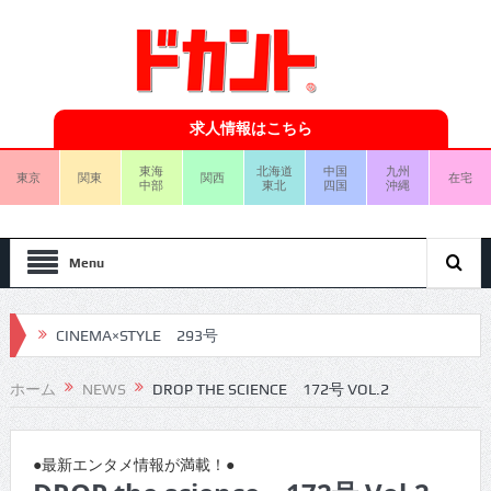
求人情報はこちら
東海
北海道
中国
九州
東京
関東
関西
在宅
中部
東北
四国
沖縄
Menu
CINEMA×STYLE 293号
CINEMA×STYLE 292号
ホーム
NEWS
DROP THE SCIENCE 172号 VOL.2
CINEMA×STYLE 291号
CINEMA×STYLE 290号
●最新エンタメ情報が満載！●