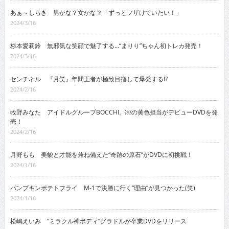
あぁ～しらき 男かな？女かな？「ずっとフザけていたい！」
2024/3/16
杉本愛莉鈴 無邪気な笑顔で魅了する…“まりり”ちゃん初トレカ発売！
2024/3/16
センチネル 『月笑』年間王者が極致目指して爆発する!?
2024/2/16
牧野みなた アイドルグループBOCCHI。￼の黄色担当がデビューDVDを発
売！
2024/2/16
月野もも 美貌と才能を兼ね備えた“奇跡の原石”がDVDに初挑戦！
2024/1/16
パンプキンポテトフライ M-1で決勝に行く“理由”が見つかった(笑)
2024/1/16
松嶋えいみ “ミラクル神ボディ”グラドルが卒業DVDをリリース