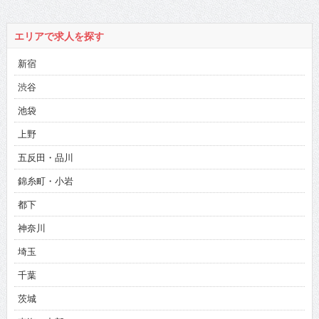
だ!!」
身!?
エリアで求人を探す
新宿
渋谷
池袋
上野
五反田・品川
錦糸町・小岩
都下
神奈川
埼玉
千葉
茨城