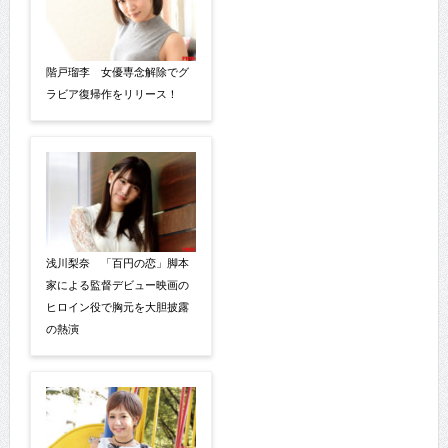
階戸瑠李 女優専念解除でグ
ラビア復帰作をリリース！
浅川梨奈 「百円の恋」脚本
家による監督デビュー映画の
ヒロイン役で胸元を大胆披露
の熱演