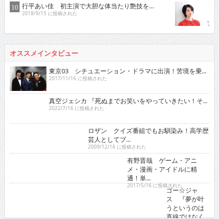
行平あい佳 初主演で大胆な体当たり艶技を…
2018/9/15 に投稿された
オススメインタビュー
東京03 シチュエーション・ドラマに出演！苦境を乗...
2017/11/16 に投稿された
真空ジェシカ 『死ぬまでお笑いをやっていきたい！そ...
2022/7/16 に投稿された
ロザン クイズ番組でもお馴染み！高学歴芸人として
ブ...
2009/12/16 に投稿された
有野晋哉 ゲーム・アニメ・漫画・アイドルに精通！
単...
2017/5/16 に投稿された
ゴー☆ジャス 『夢が叶うというのは直線ではなくい
ろ...
2021/11/16 に投稿された