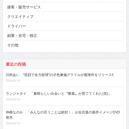
接客・販売サービス
クリエイティブ
ドライバー
副業・在宅・独立
その他
最近の投稿
川村あい “笑顔で全力投球”の才色兼備グラドルが復帰作をリリース!!
2024/5/16
ランジャタイ 「素晴らしい出会いと〝癒着〟が育ててくれた(笑)」
2024/4/16
仲根なのか 「みんなの言うことは絶対！」が合言葉の新作イメージDVD
発売
2024/4/16