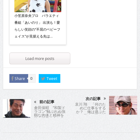
小笠原奈央プロ バラエティ
番組「あいのり」 出演も！愛
らしい笑顔の“不屈のベビーフ
ェイス”が見据える先は…
Load more posts
Share
Tweet
0
次の記事
前の記事
哀川 翔 「何のた
倉田保昭 “和製ド
めに仕事をする
ラゴン”軸ぶれぬ強
か？ 俺は遊ぶた
靱な肉体と精神を
めに働く、遊びた
持ち世界に立ち向
いから仕事する」V
かう国際派アクシ
シネマの帝王の異
ョン俳優の人生指
名を取る“アニ
南!! 「自分にしか
キ”がデビュー25周
できないことを身
年のお祭りイヤー
につけろ！勝負
に昆虫探偵に変