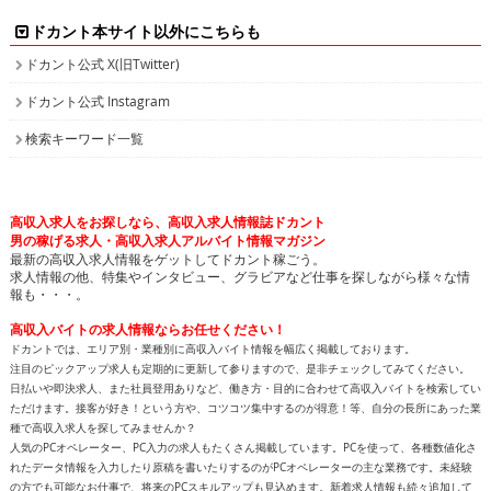
ドカント本サイト以外にこちらも
ドカント公式 X(旧Twitter)
ドカント公式 Instagram
検索キーワード一覧
高収入求人をお探しなら、高収入求人情報誌ドカント
男の稼げる求人・高収入求人アルバイト情報マガジン
最新の高収入求人情報をゲットしてドカント稼ごう。
求人情報の他、特集やインタビュー、グラビアなど仕事を探しながら様々な情
報も・・・。
高収入バイトの求人情報ならお任せください！
ドカントでは、エリア別・業種別に高収入バイト情報を幅広く掲載しております。
注目のピックアップ求人も定期的に更新して参りますので、是非チェックしてみてください。
日払いや即決求人、また社員登用ありなど、働き方・目的に合わせて高収入バイトを検索してい
ただけます。接客が好き！という方や、コツコツ集中するのが得意！等、自分の長所にあった業
種で高収入求人を探してみませんか？
人気のPCオペレーター、PC入力の求人もたくさん掲載しています。PCを使って、各種数値化さ
れたデータ情報を入力したり原稿を書いたりするのがPCオペレーターの主な業務です。未経験
の方でも可能なお仕事で、将来のPCスキルアップも見込めます。新着求人情報も続々追加して