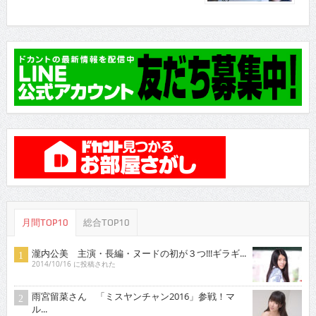
月間TOP10
総合TOP10
瀧内公美 主演・長編・ヌードの初が３つ!!!ギラギ...
2014/10/16 に投稿された
雨宮留菜さん 「ミスヤンチャン2016」参戦！マ
ル...