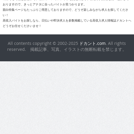
おりますので、きっとアナタに合ったバイトが見つかります。
面白特集ページもたっぷりご用意しておりますので、どうぞ楽しみながら求人を探してくださ
い！
高収入バイトをお探しなら、日払いや即決求人を多数掲載している高収入求人情報誌ドカントへ
どうぞお任せくださいませ！
All contents copyright © 2002-2025
ドカント.com
. All rights
reserved. 掲載記事、写真、イラストの無断転載を禁じます。