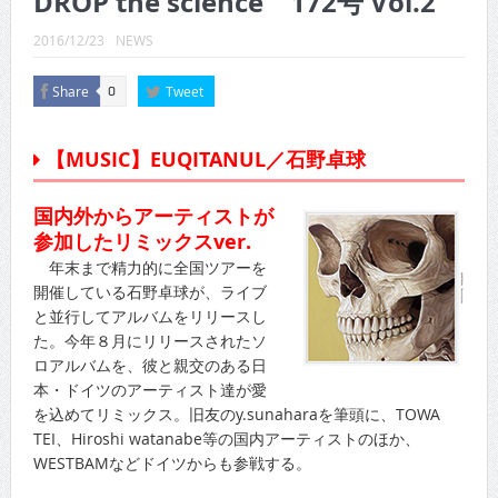
DROP the science 172号 Vol.2
CINEMA×STYLE 289号
2016/12/23
NEWS
CINEMA×STYLE 288号
Share
Tweet
0
CINEMA×STYLE 287号
CINEMA×STYLE 286号
【MUSIC】EUQITANUL／石野卓球
CINEMA×STYLE 285号
国内外からアーティストが
CINEMA×STYLE 294号
参加したリミックスver.
年末まで精力的に全国ツアーを
開催している石野卓球が、ライブ
と並行してアルバムをリリースし
た。今年８月にリリースされたソ
ロアルバムを、彼と親交のある日
本・ドイツのアーティスト達が愛
を込めてリミックス。旧友のy.sunaharaを筆頭に、TOWA
TEI、Hiroshi watanabe等の国内アーティストのほか、
WESTBAMなどドイツからも参戦する。