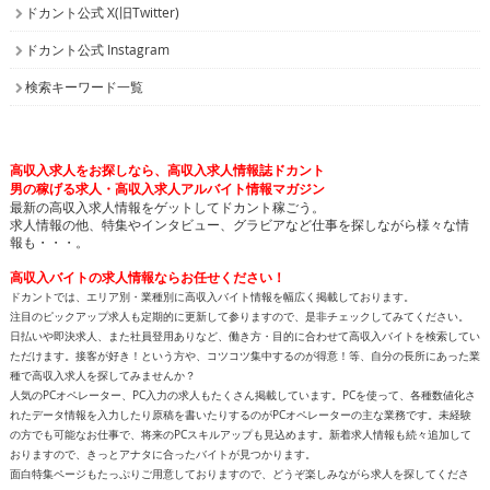
ドカント公式 X(旧Twitter)
ドカント公式 Instagram
検索キーワード一覧
高収入求人をお探しなら、高収入求人情報誌ドカント
男の稼げる求人・高収入求人アルバイト情報マガジン
最新の高収入求人情報をゲットしてドカント稼ごう。
求人情報の他、特集やインタビュー、グラビアなど仕事を探しながら様々な情
報も・・・。
高収入バイトの求人情報ならお任せください！
ドカントでは、エリア別・業種別に高収入バイト情報を幅広く掲載しております。
注目のピックアップ求人も定期的に更新して参りますので、是非チェックしてみてください。
日払いや即決求人、また社員登用ありなど、働き方・目的に合わせて高収入バイトを検索してい
ただけます。接客が好き！という方や、コツコツ集中するのが得意！等、自分の長所にあった業
種で高収入求人を探してみませんか？
人気のPCオペレーター、PC入力の求人もたくさん掲載しています。PCを使って、各種数値化さ
れたデータ情報を入力したり原稿を書いたりするのがPCオペレーターの主な業務です。未経験
の方でも可能なお仕事で、将来のPCスキルアップも見込めます。新着求人情報も続々追加して
おりますので、きっとアナタに合ったバイトが見つかります。
面白特集ページもたっぷりご用意しておりますので、どうぞ楽しみながら求人を探してくださ