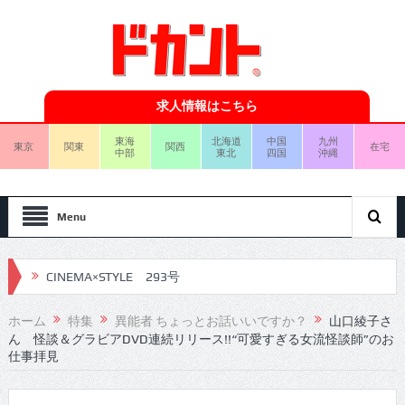
求人情報はこちら
東海
北海道
中国
九州
東京
関東
関西
在宅
中部
東北
四国
沖縄
Menu
CINEMA×STYLE 293号
CINEMA×STYLE 292号
ホーム
特集
異能者 ちょっとお話いいですか？
山口綾子さ
CINEMA×STYLE 291号
ん 怪談＆グラビアDVD連続リリース!!“可愛すぎる女流怪談師”のお
仕事拝見
CINEMA×STYLE 290号
CINEMA×STYLE 289号