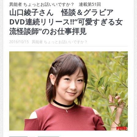
異能者 ちょっとお話いいですか？ 連載第51回
山口綾子さん 怪談＆グラビア
CINEMA×STYLE 288号
DVD連続リリース!!“可愛すぎる女
CINEMA×STYLE 287号
流怪談師”のお仕事拝見
CINEMA×STYLE 286号
2016/10/15
異能者 ちょっとお話いいですか？
CINEMA×STYLE 285号
CINEMA×STYLE 294号