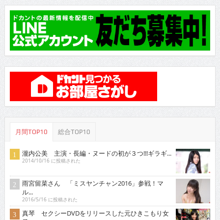
月間TOP10
総合TOP10
瀧内公美 主演・長編・ヌードの初が３つ!!!ギラギ...
2014/10/16 に投稿された
雨宮留菜さん 「ミスヤンチャン2016」参戦！マ
ル...
2016/5/16 に投稿された
真琴 セクシーDVDをリリースした元ひきこもり女