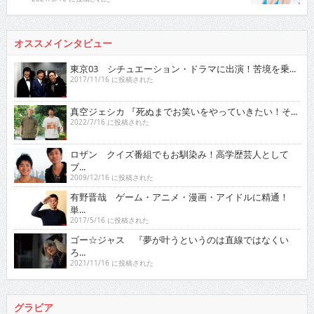
オススメインタビュー
東京03 シチュエーション・ドラマに出演！苦境を乗...
2017/11/16 に投稿された
真空ジェシカ 『死ぬまでお笑いをやっていきたい！そ...
2022/7/16 に投稿された
ロザン クイズ番組でもお馴染み！高学歴芸人として
ブ...
2009/12/16 に投稿された
有野晋哉 ゲーム・アニメ・漫画・アイドルに精通！
単...
2017/5/16 に投稿された
ゴー☆ジャス 『夢が叶うというのは直線ではなくい
ろ...
2021/11/16 に投稿された
グラビア