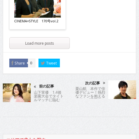
CINEMA×STYLE 170号vol.2
Load more posts
Share
Tweet
0
次の記事
前の記事
栗山航 本作で俳
山下実優 1.4後
優デビュー！熱烈
楽園大会でタイト
なファンを抱える
ルマッチに臨む
シリーズ最新作に
道外流牙役で主演
の映画が公開