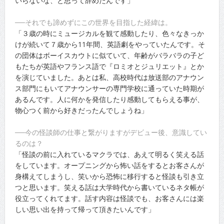
いらないな、と思って辞めたんです」
──それでも諦めずにこの世界を目指した経緯は。
「３歳の時にミュージカルを観て感動したり、色々なきっか
けが続いて７歳から11年間、英語劇をやっていたんです。そ
の団体はボーイスカウトに似ていて、年齢がバラバラの子ど
もたちが英語やフランス語で『ロミオとジュリエット』とか
を演じていました。あとは私、高校時代は放送部のアナウン
ス部門にもいてアナウンサーの専門学校に通っていた時期が
あるんです。人に何かを発信したり感動してもらえる事が、
物心つく前から好きだったんでしょうね」
──今の怪談師の仕事と繋がりますがデビュー後、意識してい
るのは？
「怪談の前に入れているマクラでは、あえて明るく笑える話
をしています。オープニングから怖い話をするとお客さんが
身構えてしまうし、笑いから恐怖に移行すると怪談も引き立
つと思います。笑える話は大学時代から書いているネタ帳が
役立ってくれてます。話す内容は怪談でも、お客さんには楽
しい思い出を持って帰って頂きたいんです」