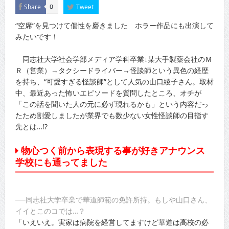
Share
Tweet
0
“空席”を見つけて個性を磨きました ホラー作品にも出演して
みたいです！
同志社大学社会学部メディア学科卒業↓某大手製薬会社のＭ
Ｒ（営業）→タクシードライバー→怪談師という異色の経歴
を持ち、“可愛すぎる怪談師”として人気の山口綾子さん。取材
中、最近あった怖いエピソードを質問したところ、オチが
「この話を聞いた人の元に必ず現れるかも」という内容だっ
たため割愛しましたが業界でも数少ない女性怪談師の目指す
先とは…!?
物心つく前から表現する事が好きアナウンス
学校にも通ってました
──同志社大学卒業で華道師範の免許所持。もしや山口さん、
イイとこのコでは…？
「いえいえ。実家は病院を経営してますけど華道は高校の必