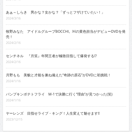
あぁ～しらき 男かな？女かな？「ずっとフザけていたい！」
2024/3/16
牧野みなた アイドルグループBOCCHI。￼の黄色担当がデビューDVDを発
売！
2024/2/16
センチネル 『月笑』年間王者が極致目指して爆発する!?
2024/2/16
月野もも 美貌と才能を兼ね備えた“奇跡の原石”がDVDに初挑戦！
2024/1/16
パンプキンポテトフライ M-1で決勝に行く“理由”が見つかった(笑)
2024/1/16
ヤーレンズ 目指せライブ・キング！人生変えて魅せます!!
2023/12/15