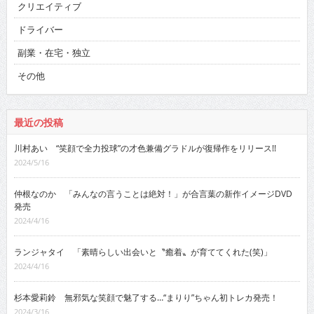
クリエイティブ
ドライバー
副業・在宅・独立
その他
最近の投稿
川村あい “笑顔で全力投球”の才色兼備グラドルが復帰作をリリース!!
2024/5/16
仲根なのか 「みんなの言うことは絶対！」が合言葉の新作イメージDVD
発売
2024/4/16
ランジャタイ 「素晴らしい出会いと〝癒着〟が育ててくれた(笑)」
2024/4/16
杉本愛莉鈴 無邪気な笑顔で魅了する…“まりり”ちゃん初トレカ発売！
2024/3/16