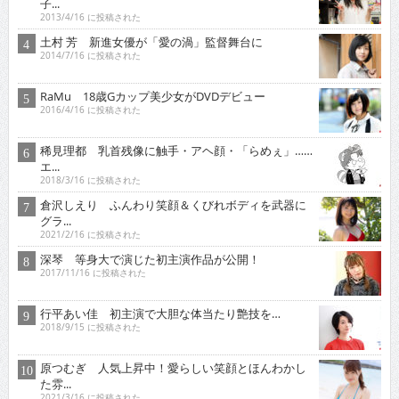
子...
2013/4/16 に投稿された
土村 芳 新進女優が「愛の渦」監督舞台に
2014/7/16 に投稿された
RaMu 18歳Gカップ美少女がDVDデビュー
2016/4/16 に投稿された
稀見理都 乳首残像に触手・アヘ顔・「らめぇ」……
エ...
2018/3/16 に投稿された
倉沢しえり ふんわり笑顔＆くびれボディを武器に
グラ...
2021/2/16 に投稿された
深琴 等身大で演じた初主演作品が公開！
2017/11/16 に投稿された
行平あい佳 初主演で大胆な体当たり艶技を…
2018/9/15 に投稿された
原つむぎ 人気上昇中！愛らしい笑顔とほんわかし
た雰...
2021/3/16 に投稿された