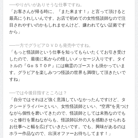
──やりがいがありそうな仕事ですね。
「お客さんが帰る時に、『また来ます！』と言って頂けると
最高にうれしいんです。お店で初めての女性怪談師なので注
目されやすいのかもしれませんけど、嫌われてない証拠です
から」
──一方でグラビアＤＶＤも発売中ですね。
「もっと怪談師という仕事を知ってもらいたくてお引き受け
したので、最後に私からの怪しいメッセージ入りです。タイ
トルの『Ｇо ＳＴＯＰ』には幽霊のゴーストも掛かっていま
す。グラビアを楽しみつつ怪談の世界も満喫して頂きたいで
すね」
──では今後目指すところは？
「自分ではそれほど強く意識していなかったんですけど、タ
クシードライバーといい、女性怪談師といい、“空席”を見つけ
ながら個性を磨いてきたので、怪談師としては未熟なのでも
っと修行を重ねながらも、怪談師以外の人を感動させられる
お仕事へと幅を広げていきたいです。でも、興味があるのは
ホラー作品なので、出演オファーお待ちしてます！」