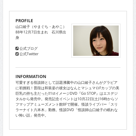
PROFILE
山口綾子（やまぐち・あやこ）
88年12月7日生まれ 石川県出
身
公式ブログ
公式Twitter
INFORMATION
可愛すぎる怪談師として話題沸騰中の山口綾子さんがグラビア
に初挑戦！普段は和装姿の彼女はなんとマシュマロFカップの美
巨乳の持ち主だった!!1stイメージDVD『Go STOP』はエスデジ
タルから発売中。発売記念イベントは10月22日(土)16時からソ
フマップアミューズメント館8Fで開催。怪談ライブバー「スリ
ラーナイト六本木」勤務。怪談DVD「怪談師山口綾子の眠れな
い怖い話」発売中。