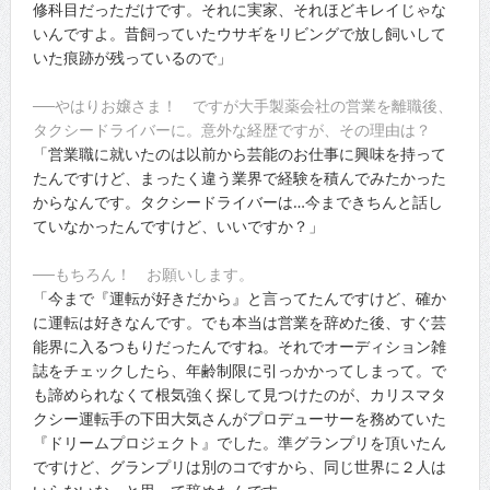
修科目だっただけです。それに実家、それほどキレイじゃな
いんですよ。昔飼っていたウサギをリビングで放し飼いして
いた痕跡が残っているので」
──やはりお嬢さま！ ですが大手製薬会社の営業を離職後、
タクシードライバーに。意外な経歴ですが、その理由は？
「営業職に就いたのは以前から芸能のお仕事に興味を持って
たんですけど、まったく違う業界で経験を積んでみたかった
からなんです。タクシードライバーは…今まできちんと話し
ていなかったんですけど、いいですか？」
──もちろん！ お願いします。
「今まで『運転が好きだから』と言ってたんですけど、確か
に運転は好きなんです。でも本当は営業を辞めた後、すぐ芸
能界に入るつもりだったんですね。それでオーディション雑
誌をチェックしたら、年齢制限に引っかかってしまって。で
も諦められなくて根気強く探して見つけたのが、カリスマタ
クシー運転手の下田大気さんがプロデューサーを務めていた
『ドリームプロジェクト』でした。準グランプリを頂いたん
ですけど、グランプリは別のコですから、同じ世界に２人は