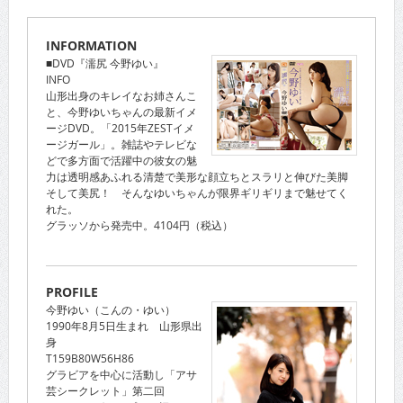
INFORMATION
■DVD『濡尻 今野ゆい』
INFO
山形出身のキレイなお姉さんこ
と、今野ゆいちゃんの最新イメ
ージDVD。「2015年ZESTイメ
ージガール」。雑誌やテレビな
どで多方面で活躍中の彼女の魅
力は透明感あふれる清楚で美形な顔立ちとスラリと伸びた美脚
そして美尻！ そんなゆいちゃんが限界ギリギリまで魅せてく
れた。
グラッソから発売中。4104円（税込）
PROFILE
今野ゆい（こんの・ゆい）
1990年8月5日生まれ 山形県出
身
T159B80W56H86
グラビアを中心に活動し「アサ
芸シークレット」第二回