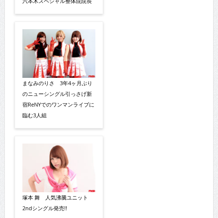
六本木スペシャル整体院院長
まなみのりさ 3年4ヶ月ぶり
のニューシングル引っさげ新
宿ReNYでのワンマンライブに
臨む3人組
塚本 舞 人気沸騰ユニット
2ndシングル発売!!