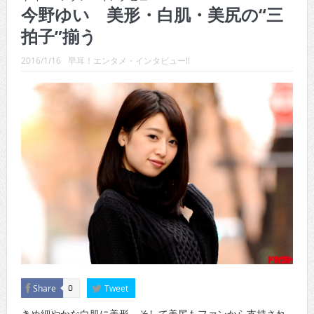
CINEMA×STYLE 289号
今野ゆい 美形・白肌・美尻の“三
拍子”揃う
CINEMA×STYLE 288号
CINEMA×STYLE 287号
2016/1/16
早耳！エンタメ・インタビュー!!
CINEMA×STYLE 286号
CINEMA×STYLE 285号
CINEMA×STYLE 294号
Share
Tweet
0
きめ細やかな白肌に美形。そして美尻もファンから支持され