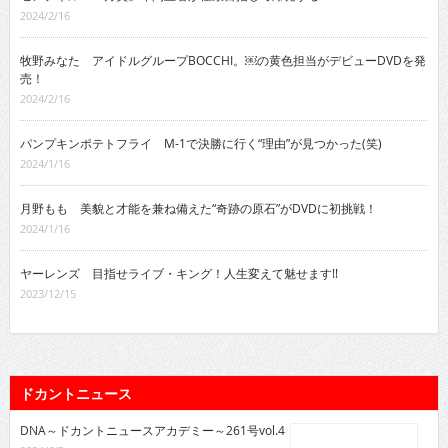
2024/2/16
牧野みなた アイドルグループBOCCHI。￼の黄色担当がデビューDVDを発
売！
2024/2/16
パンプキンポテトフライ M-1で決勝に行く“理由”が見つかった(笑)
2024/1/16
月野もも 美貌と才能を兼ね備えた“奇跡の原石”がDVDに初挑戦！
2024/1/16
ヤーレンズ 目指せライブ・キング！人生変えて魅せます!!
2023/12/15
ドカントニュース
DNA～ドカントニュースアカデミー～261号vol.4