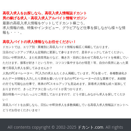
高収入求人をお探しなら、高収入求人情報誌ドカント
男の稼げる求人・高収入求人アルバイト情報マガジン
最新の高収入求人情報をゲットしてドカント稼ごう。
求人情報の他、特集やインタビュー、グラビアなど仕事を探しながら様々な情
報も・・・。
高収入バイトの求人情報ならお任せください！
ドカントでは、エリア別・業種別に高収入バイト情報を幅広く掲載しております。
注目のピックアップ求人も定期的に更新して参りますので、是非チェックしてみてください。
日払いや即決求人、また社員登用ありなど、働き方・目的に合わせて高収入バイトを検索してい
ただけます。接客が好き！という方や、コツコツ集中するのが得意！等、自分の長所にあった業
種で高収入求人を探してみませんか？
人気のPCオペレーター、PC入力の求人もたくさん掲載しています。PCを使って、各種数値化さ
れたデータ情報を入力したり原稿を書いたりするのがPCオペレーターの主な業務です。未経験
の方でも可能なお仕事で、将来のPCスキルアップも見込めます。新着求人情報も続々追加して
おりますので、きっとアナタに合ったバイトが見つかります。
面白特集ページもたっぷりご用意しておりますので、どうぞ楽しみながら求人を探してくださ
い！
高収入バイトをお探しなら、日払いや即決求人を多数掲載している高収入求人情報誌ドカントへ
どうぞお任せくださいませ！
All contents copyright © 2002-2025
ドカント.com
. All rights