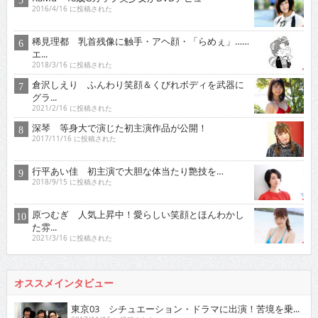
2016/4/16 に投稿された
稀見理都 乳首残像に触手・アヘ顔・「らめぇ」……
エ...
2018/3/16 に投稿された
倉沢しえり ふんわり笑顔＆くびれボディを武器に
グラ...
2021/2/16 に投稿された
深琴 等身大で演じた初主演作品が公開！
2017/11/16 に投稿された
行平あい佳 初主演で大胆な体当たり艶技を…
2018/9/15 に投稿された
原つむぎ 人気上昇中！愛らしい笑顔とほんわかし
た雰...
2021/3/16 に投稿された
オススメインタビュー
東京03 シチュエーション・ドラマに出演！苦境を乗...