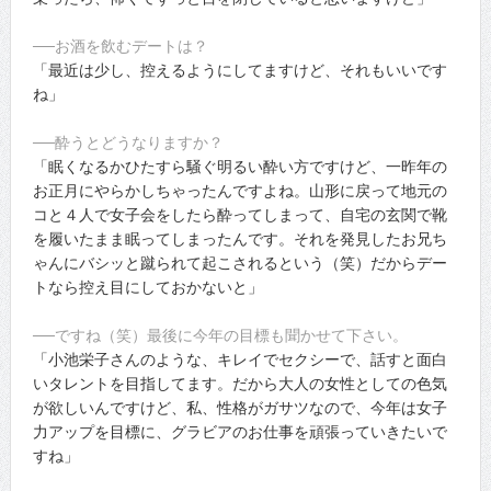
──お酒を飲むデートは？
「最近は少し、控えるようにしてますけど、それもいいです
ね」
──酔うとどうなりますか？
「眠くなるかひたすら騒ぐ明るい酔い方ですけど、一昨年の
お正月にやらかしちゃったんですよね。山形に戻って地元の
コと４人で女子会をしたら酔ってしまって、自宅の玄関で靴
を履いたまま眠ってしまったんです。それを発見したお兄ち
ゃんにバシッと蹴られて起こされるという（笑）だからデー
トなら控え目にしておかないと」
──ですね（笑）最後に今年の目標も聞かせて下さい。
「小池栄子さんのような、キレイでセクシーで、話すと面白
いタレントを目指してます。だから大人の女性としての色気
が欲しいんですけど、私、性格がガサツなので、今年は女子
力アップを目標に、グラビアのお仕事を頑張っていきたいで
すね」