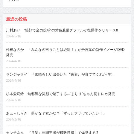
最近の投稿
川村あい “笑顔で全力投球”の才色兼備グラドルが復帰作をリリース!!
2024/5/16
仲根なのか 「みんなの言うことは絶対！」が合言葉の新作イメージDVD
発売
2024/4/16
ランジャタイ 「素晴らしい出会いと〝癒着〟が育ててくれた(笑)」
2024/4/16
杉本愛莉鈴 無邪気な笑顔で魅了する…“まりり”ちゃん初トレカ発売！
2024/3/16
あぁ～しらき 男かな？女かな？「ずっとフザけていたい！」
2024/3/16
センチネル 『月笑』年間王者が極致目指して爆発する!?