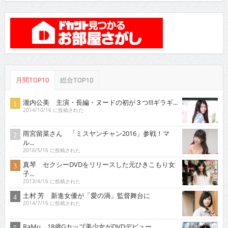
月間TOP10
総合TOP10
瀧内公美 主演・長編・ヌードの初が３つ!!!ギラギ...
2014/10/16 に投稿された
雨宮留菜さん 「ミスヤンチャン2016」参戦！マ
ル...
2016/5/16 に投稿された
真琴 セクシーDVDをリリースした元ひきこもり女
子...
2013/4/16 に投稿された
土村 芳 新進女優が「愛の渦」監督舞台に
2014/7/16 に投稿された
RaMu 18歳Gカップ美少女がDVDデビュー