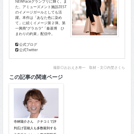
NEWFaceグランプリに輝く。ま
た、アミューズメント施設ZEST
のイメージガールとしても活
躍。本作は「あなた色に染め
て」に続くイメージ第２弾。第
一興商“グラカラ”「秦基博 ひ
まわりの約束」配信中。
公式ブログ
公式Twitter
撮影◎おおえき寿一 取材・文◎内埜さくら
この記事の関連ページ
寺林陽介さん クチコミで評
判広げ芸能人も多数殺到する