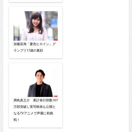
加藤凪海「夏色ヒロイン」グ
ランプリ17歳の素顔
満島真之介 累計発行部数167
万部突破し実写映画も公開と
なるTVアニメで声優に初挑
戦！