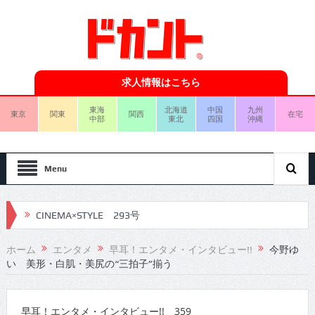
求人情報はこちら
東海
北海道
中国
九州
東京
関東
関西
在宅
中部
東北
四国
沖縄
Menu
CINEMA×STYLE 293号
CINEMA×STYLE 292号
ホーム
エンタメ
早耳！エンタメ・インタビュー!!
今野ゆ
い 美形・白肌・美尻の“三拍子”揃う
CINEMA×STYLE 291号
CINEMA×STYLE 290号
早耳！エンタメ・インタビュー!! 359