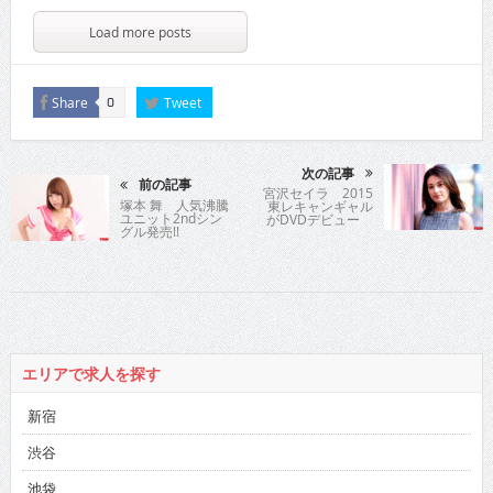
Load more posts
Share
Tweet
0
次の記事
前の記事
宮沢セイラ 2015
塚本 舞 人気沸騰
東レキャンギャル
ユニット2ndシン
がDVDデビュー
グル発売!!
エリアで求人を探す
新宿
渋谷
池袋