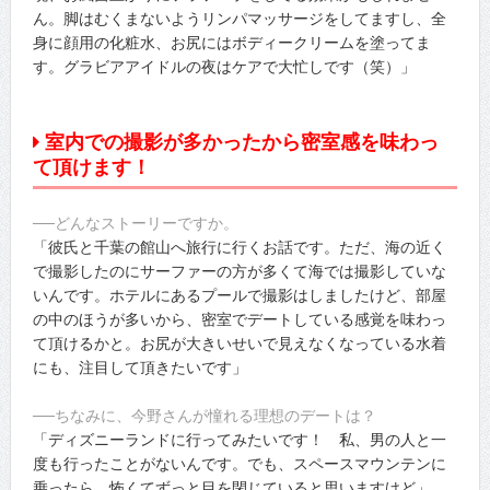
ん。脚はむくまないようリンパマッサージをしてますし、全
身に顔用の化粧水、お尻にはボディークリームを塗ってま
す。グラビアアイドルの夜はケアで大忙しです（笑）」
室内での撮影が多かったから密室感を味わっ
て頂けます！
──どんなストーリーですか。
「彼氏と千葉の館山へ旅行に行くお話です。ただ、海の近く
で撮影したのにサーファーの方が多くて海では撮影していな
いんです。ホテルにあるプールで撮影はしましたけど、部屋
の中のほうが多いから、密室でデートしている感覚を味わっ
て頂けるかと。お尻が大きいせいで見えなくなっている水着
にも、注目して頂きたいです」
──ちなみに、今野さんが憧れる理想のデートは？
「ディズニーランドに行ってみたいです！ 私、男の人と一
度も行ったことがないんです。でも、スペースマウンテンに
乗ったら、怖くてずっと目を閉じていると思いますけど」