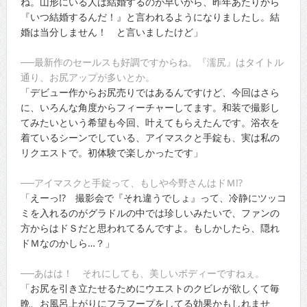
ね。山形にいる人は結婚するのが早いから、昨年あたりから
『いつ結婚するんだ！』と言われるようになりましたし。結
婚は当分しません！ と言いましたけど」
──最新作のセールスも好調ですからね。『濡尻』はタイトル
通り、お尻アップが多いとか。
「デビュー作からお尻売りではあるんですけど、今回はさら
に、いろんな角度からフィーチャーしてます。和装で撮影し
てみたいという希望も今回、叶えてもらえたんです。浴衣を
着ているシーンでしている、アイマスクと手錠も、実は私の
リクエストで。初体験で楽しかったです」
──アイマスクと手錠って、もしや今野さんはドＭ!?
「えーっ!? 撮影会で『それ違うでしょ』って、冷静にツッコ
ミを入れるのがグラドルの中では珍しいみたいで、ファンの
方からはドＳだと思われてるんですよ。もしかしたら、隠れ
ドＭなのかしら…？」
──あはは！ それにしても、美しいボディーですねぇ。
「お尻を引き立たせるためにウエストのクビレが欲しくて毎
晩、お風呂上がりにフラフープをしてる効果かもしれませ