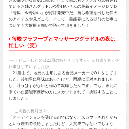
ているお姉さんグラドル今野ゆいさんの最新イメージＤＶＤ
『濡尻 今野ゆい』が好評発売中だ。自ら希望を出した仰天
のアイテムや見どころ、そして、芸能界に入る以前の仕事に
ついても大盤振る舞いで語って頂きました！
毎晩フラフープとマッサージグラドルの夜は
忙しい（笑）
──デビューしたのは23歳の時だそうですが、それまで何かお
仕事はしていましたか。
「21歳まで、地元の山形にある食品メーカーでОＬをしてま
した。芸能界に興味はあったけど、両親に反対されました
し、叶うはずがないと諦めて就職したんです。でも、東北に
来ていた芸能事務所の方にスカウトされて、挑戦することに
しました」
──ご両親の反対は？
「オーディションを受けるのではなく、スカウトされたから
という理由で説得しましたけど、大賛成ではないでしょう