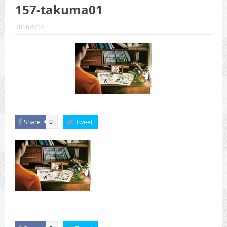
CINEMA×STYLE 289号
157-takuma01
CINEMA×STYLE 288号
2016/6/14
CINEMA×STYLE 287号
CINEMA×STYLE 286号
CINEMA×STYLE 285号
CINEMA×STYLE 294号
Share
Tweet
0