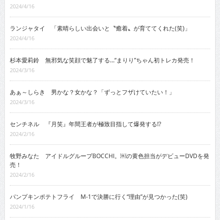
2024/4/16
ランジャタイ 「素晴らしい出会いと〝癒着〟が育ててくれた(笑)」
2024/4/16
杉本愛莉鈴 無邪気な笑顔で魅了する…“まりり”ちゃん初トレカ発売！
2024/3/16
あぁ～しらき 男かな？女かな？「ずっとフザけていたい！」
2024/3/16
センチネル 『月笑』年間王者が極致目指して爆発する!?
2024/2/16
牧野みなた アイドルグループBOCCHI。￼の黄色担当がデビューDVDを発
売！
2024/2/16
パンプキンポテトフライ M-1で決勝に行く“理由”が見つかった(笑)
2024/1/16