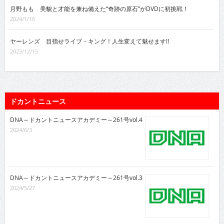
月野もも 美貌と才能を兼ね備えた“奇跡の原石”がDVDに初挑戦！
2024/1/16
ヤーレンズ 目指せライブ・キング！人生変えて魅せます!!
2023/12/15
ドカントニュース
DNA～ドカントニュースアカデミー～261号vol.4
2024/6/3
DNA～ドカントニュースアカデミー～261号vol.3
2024/5/27