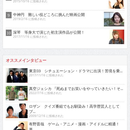
2015/10/16 に投稿された
中神円 難しい役どころに挑んだ映画公開
2019/2/16 に投稿された
深琴 等身大で演じた初主演作品が公開！
2017/11/16 に投稿された
オススメインタビュー
東京03 シチュエーション・ドラマに出演！苦境を乗...
2017/11/16 に投稿された
真空ジェシカ 『死ぬまでお笑いをやっていきたい！そ...
2022/7/16 に投稿された
ロザン クイズ番組でもお馴染み！高学歴芸人として
ブ...
2009/12/16 に投稿された
有野晋哉 ゲーム・アニメ・漫画・アイドルに精通！
単...