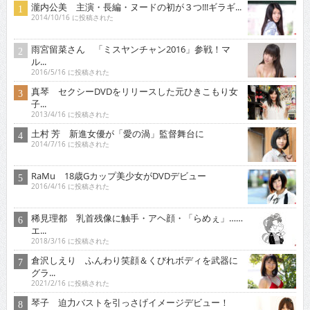
瀧内公美 主演・長編・ヌードの初が３つ!!!ギラギ...
2014/10/16 に投稿された
雨宮留菜さん 「ミスヤンチャン2016」参戦！マ
ル...
2016/5/16 に投稿された
真琴 セクシーDVDをリリースした元ひきこもり女
子...
2013/4/16 に投稿された
土村 芳 新進女優が「愛の渦」監督舞台に
2014/7/16 に投稿された
RaMu 18歳Gカップ美少女がDVDデビュー
2016/4/16 に投稿された
稀見理都 乳首残像に触手・アヘ顔・「らめぇ」……
エ...
2018/3/16 に投稿された
倉沢しえり ふんわり笑顔＆くびれボディを武器に
グラ...
2021/2/16 に投稿された
琴子 迫力バストを引っさげイメージデビュー！