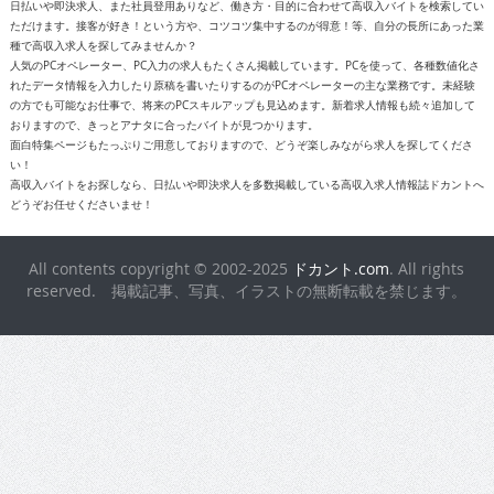
日払いや即決求人、また社員登用ありなど、働き方・目的に合わせて高収入バイトを検索してい
ただけます。接客が好き！という方や、コツコツ集中するのが得意！等、自分の長所にあった業
種で高収入求人を探してみませんか？
人気のPCオペレーター、PC入力の求人もたくさん掲載しています。PCを使って、各種数値化さ
れたデータ情報を入力したり原稿を書いたりするのがPCオペレーターの主な業務です。未経験
の方でも可能なお仕事で、将来のPCスキルアップも見込めます。新着求人情報も続々追加して
おりますので、きっとアナタに合ったバイトが見つかります。
面白特集ページもたっぷりご用意しておりますので、どうぞ楽しみながら求人を探してくださ
い！
高収入バイトをお探しなら、日払いや即決求人を多数掲載している高収入求人情報誌ドカントへ
どうぞお任せくださいませ！
All contents copyright © 2002-2025
ドカント.com
. All rights
reserved. 掲載記事、写真、イラストの無断転載を禁じます。