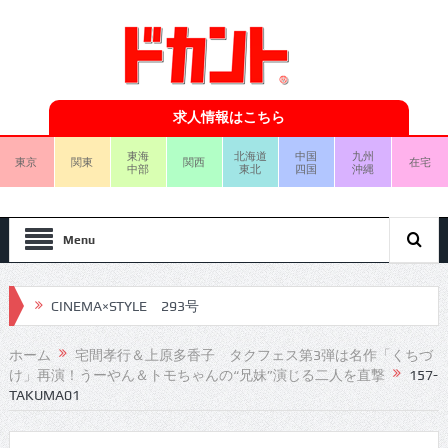
求人情報はこちら
東海
北海道
中国
九州
東京
関東
関西
在宅
中部
東北
四国
沖縄
Menu
CINEMA×STYLE 293号
CINEMA×STYLE 292号
ホーム
宅間孝行＆上原多香子 タクフェス第3弾は名作「くちづ
け」再演！うーやん＆トモちゃんの“兄妹”演じる二人を直撃
157-
CINEMA×STYLE 291号
TAKUMA01
CINEMA×STYLE 290号