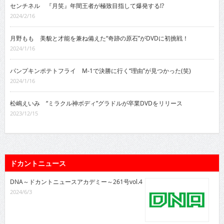
センチネル 『月笑』年間王者が極致目指して爆発する!?
2024/2/16
月野もも 美貌と才能を兼ね備えた“奇跡の原石”がDVDに初挑戦！
2024/1/16
パンプキンポテトフライ M-1で決勝に行く“理由”が見つかった(笑)
2024/1/16
松嶋えいみ “ミラクル神ボディ”グラドルが卒業DVDをリリース
2023/12/15
ドカントニュース
DNA～ドカントニュースアカデミー～261号vol.4
2024/6/3