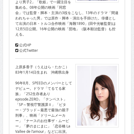
より男子2」「歌姫」で一躍注目を
集める。08年公開の映画「同窓
会」では監督・脚本・主演の3役をこなし、13年のドラマ「間違
われちゃった男」では原作・脚本・演出を手掛けた。俳優とし
て出演の日本・トルコ合作映画「海難1890」(田中光敏監督)は
12月5日公開。16年公開の映画「団地」（阪本順治監督）も控
える。
公式HP
公式Twitter
上原多香子（うえはら・たかこ）
83年1月14日生まれ 沖縄県出身
96年8月、SPEEDのメンバーとして
デビュー。ドラマ「てるてる家
族」「252生存者あり
episode.ZERO」「テンペスト」
「SP～警視庁警護課Ⅱ」「ビタ
ー・ブラッド～最悪で最強の親子
刑事」、映画「ドリームメーカ
ー」「ナースのお仕事ザ・ムービ
ー」「夢のまにまに」「恋谷橋 La
Vallee de l’amour」などに出演。