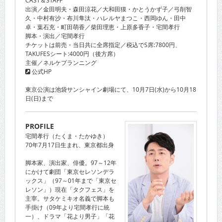
出演／金田明夫・森田涼花／大和田獏・かとうかず子／弓削智
久・中村有沙・布川隼汰・ハレルヤまつこ・西岡ゆん・田中
卓・葉石充・町田萌香／柴田理恵・上原多香子・宅間孝行
脚本・演出／宅間孝行
チケットは前売・当日共に全席指定／税込でS席:7800円、
TAKUFESシート:4000円（後方席）
主催／ネルケプランニング
公式HP
東京公演は池袋サンシャイン劇場にて、10月7日(水)から10月18
日(日)まで
PROFILE
宅間孝行（たくま・たかゆき）
70年7月17日生まれ、東京都出身
脚本家、演出家、俳優。97～12年
にかけて劇団「東京セレソンデラ
ックス」（97～01年まで「東京セ
レソン」）現在「タクフェス」を
主宰。サタケミキオ名義で脚本も
手掛け（09年より宅間孝行に統
一）、ドラマ「花より男子」「花