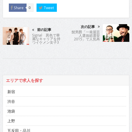
Share
Tweet
0
次の記事
前の記事
髭男爵「一発屋芸
Signal 異色で華
人選抜総選挙
麗なキャリアを持
2015」で人気再
つイケメン女子3
燃？七転び八起き
人が音楽ユニット
人生 エピソード満
結成でデビュー!!!
載で話題の自叙伝
に綴られた生き抜
く力とド根性魂に
迫る
エリアで求人を探す
新宿
渋谷
池袋
上野
五反田・品川