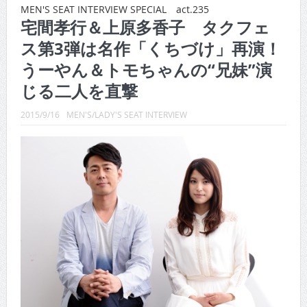
CINEMA×STYLE 289号
MEN'S SEAT INTERVIEW SPECIAL act.235
宅間孝行＆上原多香子 タクフェ
CINEMA×STYLE 288号
ス第3弾は名作「くちづけ」再演！
CINEMA×STYLE 287号
うーやん＆トモちゃんの“兄妹”演
CINEMA×STYLE 286号
じる二人を直撃
CINEMA×STYLE 285号
2015/9/16
MEN'S/LADY'S SEAT INTERVIEW
CINEMA×STYLE 294号