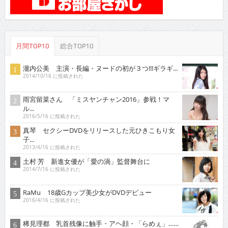
月間TOP10
総合TOP10
瀧内公美 主演・長編・ヌードの初が３つ!!!ギラギ...
2014/10/16 に投稿された
雨宮留菜さん 「ミスヤンチャン2016」参戦！マ
ル...
2016/5/16 に投稿された
真琴 セクシーDVDをリリースした元ひきこもり女
子...
2013/4/16 に投稿された
土村 芳 新進女優が「愛の渦」監督舞台に
2014/7/16 に投稿された
RaMu 18歳Gカップ美少女がDVDデビュー
2016/4/16 に投稿された
稀見理都 乳首残像に触手・アヘ顔・「らめぇ」……