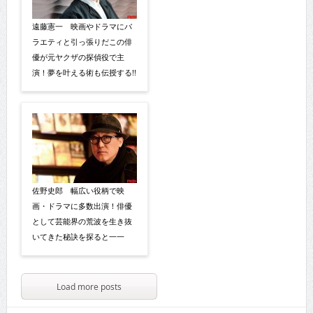
遠藤憲一 映画やドラマにバ
ラエティと引っ張りだこの俳
優が元ヤクザの探偵役で主
演！夢を叶える術も伝授する!!
佐野史郎 幅広い役柄で映
画・ドラマに多数出演！俳優
として芸能界の荒波を生き抜
いてきた秘訣を探ると一一
Load more posts