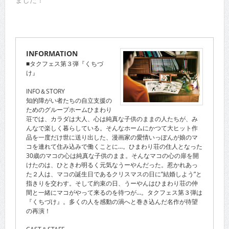
INFORMATION
■タクフェス第３弾『くちづ
け』
INFO＆STORY
知的障がい者たちの自立支援の
ためのグループホームひまわり
荘では、カラダは大人、心は純真な子供のままの人たちが、み
んなで楽しく暮らしている。そんなホームにかつて大ヒット作
品を一度だけ世に送り出した、漫画家の愛情いっぽんが娘のマ
コを連れて住み込みで働くことに…。ひまわり荘の住人となった
30歳のマコの心は純真な子供のまま。そんなマコの心の扉を開
けたのは、ひときわ明るく元気なうーやんだった。惹かれあっ
た２人は、マコの誕生日であるクリスマスの日に”結婚しよう”と
指きりを交わす。そして約束の日、うーやんはひまわり荘の仲
間と一緒にマコがやって来るのを待つが…。タクフェス第３弾は
『くちづけ』。多くの人を感動の渦へと巻き込んだ名作が待望
の再演！
CAST＆STAFF