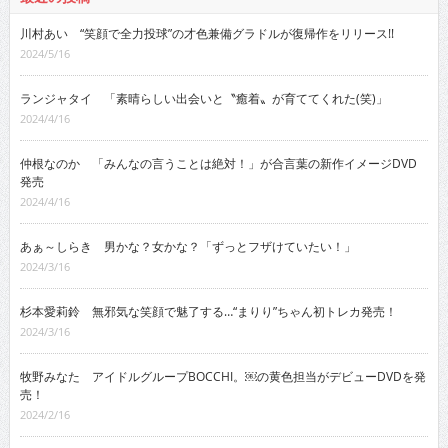
川村あい “笑顔で全力投球”の才色兼備グラドルが復帰作をリリース!!
2024/5/16
ランジャタイ 「素晴らしい出会いと〝癒着〟が育ててくれた(笑)」
2024/4/16
仲根なのか 「みんなの言うことは絶対！」が合言葉の新作イメージDVD
発売
2024/4/16
あぁ～しらき 男かな？女かな？「ずっとフザけていたい！」
2024/3/16
杉本愛莉鈴 無邪気な笑顔で魅了する…“まりり”ちゃん初トレカ発売！
2024/3/16
牧野みなた アイドルグループBOCCHI。￼の黄色担当がデビューDVDを発
売！
2024/2/16