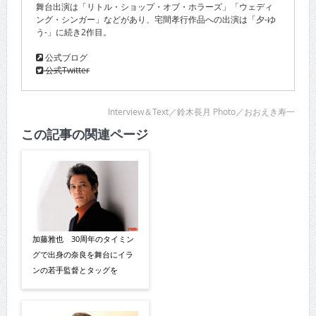
舞台出演は「リトル・ショップ・オブ・ホラーズ」「ウェディ
ング・シンガー」などがあり、宅間孝行作品への出演は「夕-ゆ
う-」に続き2作目。
公式ブログ
公式Twitter
Interview＆Text／鈴木長月 Photo／おおえき寿一
この記事の関連ページ
加藤雅也 30周年のタイミン
グで出身の奈良を舞台にイラ
ンの若手監督とタッグを