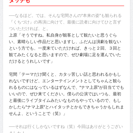
タッチも
──なるほど。では、そんな宅間さんの“本来の姿”も観られる
『くちづけ』の再演に向けて、最後に読者に向けてひと言ず
ついただければ、と。
上原「そうですね。私自身が観客として観たいと思うぐら
い、素晴らしい作品だと思いますし、ふだんは演劇を観ない
という方でも、一度来ていただければ、きっと２回、３回と
観てみたくなると思いますので、ぜひ劇場に足を運んでいた
だけるとうれしいです」
宅間「テーマだけ聞くと、カタッ苦しい話と思われるかもし
れないですけど、エンターテインメントとしてちゃんと観ら
れるものにはなっているはずなんで、“ナマ上原”が目当てでも
いいので、ぜひ来てください。僕らの公演ではいつも、最初
と最後にライブタイムみたいなものもやっているので、もし
かしたら“ナマ上原”とハイタッチとかもできちゃうかもしれま
せんよ、ということで（笑）」
──それは行くしかないですね（笑）今回はありがとうござい
ました！