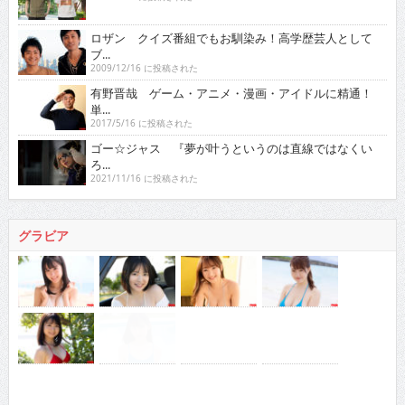
ロザン クイズ番組でもお馴染み！高学歴芸人として
ブ...
2009/12/16 に投稿された
有野晋哉 ゲーム・アニメ・漫画・アイドルに精通！
単...
2017/5/16 に投稿された
ゴー☆ジャス 『夢が叶うというのは直線ではなくい
ろ...
2021/11/16 に投稿された
グラビア