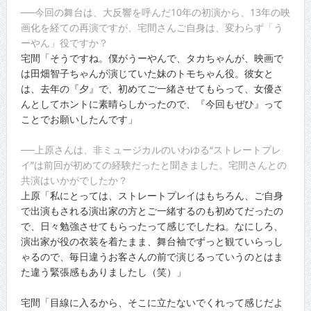
──今回の舞台は、大反響を呼んだ10年の初演から、13年の映
画化を経ての再演ですが、宅間さんご自身は、変わらず「う
ーやん」役ですか？
宅間「そうですね。僕がうーやんで、タカちゃんが、映画で
は田畑智子ちゃんが演じていた妹のトモちゃん役。彼女と
は、去年の『夕』で、初めてご一緒させてもらって、女優さ
んとしてホントに素晴らしかったので、『今回もぜひ』って
ことでお願いしたんです」
──上原さんは、非ミュージカルのいわゆる“ストレートプレ
イ”は前回が初めての経験だったと聞きました。宅間さんとの
共演はいかがでしたか？
上原「私にとっては、ストレートプレイはもちろん、ご自身
で出演もされる演出家の方とご一緒するのも初めてだったの
で、日々勉強させてもらったって感じでしたね。なにしろ、
演出家が役の衣装を着たまま、舞台袖でずっと観ていらっし
ゃるので、毎日違うお客さんの前で演じるっていうのとはま
た違う緊張感もありましたし（笑）」
宅間「目線に入るから、そこに立たないでくれって感じだよ