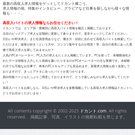
最新の高収入求人情報をゲットしてドカント稼ごう。
求人情報の他、特集やインタビュー、グラビアなど仕事を探しながら様々な情
報も・・・。
高収入バイトの求人情報ならお任せください！
ドカントでは、エリア別・業種別に高収入バイト情報を幅広く掲載しております。
注目のピックアップ求人も定期的に更新して参りますので、是非チェックしてみてください。
日払いや即決求人、また社員登用ありなど、働き方・目的に合わせて高収入バイトを検索してい
ただけます。接客が好き！という方や、コツコツ集中するのが得意！等、自分の長所にあった業
種で高収入求人を探してみませんか？
人気のPCオペレーター、PC入力の求人もたくさん掲載しています。PCを使って、各種数値化さ
れたデータ情報を入力したり原稿を書いたりするのがPCオペレーターの主な業務です。未経験
の方でも可能なお仕事で、将来のPCスキルアップも見込めます。新着求人情報も続々追加して
おりますので、きっとアナタに合ったバイトが見つかります。
面白特集ページもたっぷりご用意しておりますので、どうぞ楽しみながら求人を探してくださ
い！
高収入バイトをお探しなら、日払いや即決求人を多数掲載している高収入求人情報誌ドカントへ
どうぞお任せくださいませ！
All contents copyright © 2002-2025
ドカント.com
. All rights
reserved. 掲載記事、写真、イラストの無断転載を禁じます。