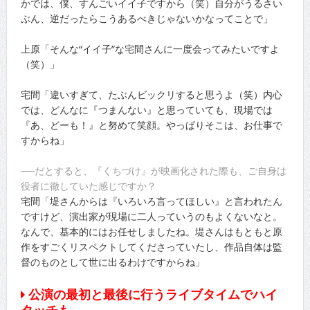
かでは、僕、すんごいイイ子ですから（笑）自分がうるさい
ぶん、逆だったらこうあるべきじゃないかなってことで」
上原「そんな“イイ子”な宅間さんに一度会ってみたいですよ
（笑）」
宅間「違いすぎて、たぶんビックリすると思うよ（笑）内心
では、どんなに『つまんない』と思っていても、現場では
『あ、どーも！』と努めて笑顔。やっぱりそこは、お仕事で
すからね」
──だとすると、『くちづけ』が映画化された際も、ご自身は
役者に徹していた感じですか？
宅間「堤さんからは『いろいろ言ってほしい』と言われたん
ですけど、演出家が現場に二人っていうのもよくないなと。
なんで、基本的にはお任せしましたね。堤さんはもともと原
作をすごくリスペクトしてくださっていたし、作品自体は監
督のものとして世に出るわけですからね」
公演の最初と最後に行うライブタイムでハイ