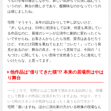
うものを毎日修正しながら、新しい気持ちで公演に臨むって
いうのが、舞台の難しさであり、醍醐味なのかなっていうの
は感じましたね」
宅間「そうそう。去年の話ばかりして申し訳ないけど、
『夕』なんかは、03年に初演をして以来、何度も再演してい
る作品なのに、最後のシーンが公演中に劇的に変わったぐら
いですからね。お客さんからしたら当然、賛否はあるだろう
けど、それだけ回数を重ねてもまだ『コレだ！』っていう発
見があるのが、舞台の良さ。そういう意味では、今回の『く
ちづけ』に関しても、いい意味で全然違うところに進化して
いけたらな、と思ってます」
他作品は“借りてきた猫”!? 本来の居場所はやは
り舞台
──ところで、宅間さんはご自身で演出される以外にも、俳優
として数多くの作品に出演されていますよね。やはり、そう
いう時のスタンスや気持ちはまったく違うものですか？
宅間「違いますね。ほかに演出家の方がいる映像の現場なん