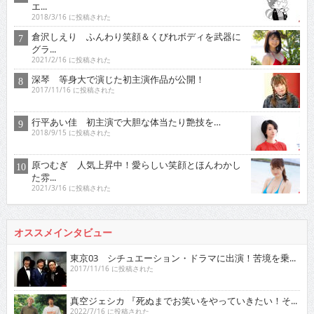
エ...
2018/3/16 に投稿された
倉沢しえり ふんわり笑顔＆くびれボディを武器に
グラ...
2021/2/16 に投稿された
深琴 等身大で演じた初主演作品が公開！
2017/11/16 に投稿された
行平あい佳 初主演で大胆な体当たり艶技を…
2018/9/15 に投稿された
原つむぎ 人気上昇中！愛らしい笑顔とほんわかし
た雰...
2021/3/16 に投稿された
オススメインタビュー
東京03 シチュエーション・ドラマに出演！苦境を乗...
2017/11/16 に投稿された
真空ジェシカ 『死ぬまでお笑いをやっていきたい！そ...
2022/7/16 に投稿された