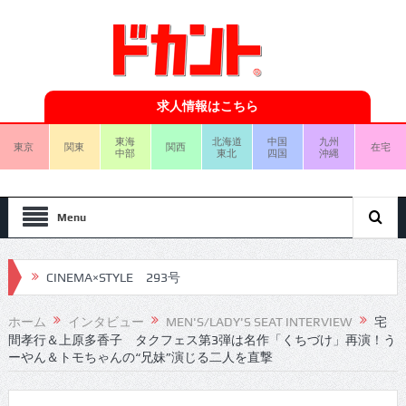
求人情報はこちら
東海
北海道
中国
九州
東京
関東
関西
在宅
中部
東北
四国
沖縄
Menu
CINEMA×STYLE 293号
CINEMA×STYLE 292号
ホーム
インタビュー
MEN'S/LADY'S SEAT INTERVIEW
宅
間孝行＆上原多香子 タクフェス第3弾は名作「くちづけ」再演！う
CINEMA×STYLE 291号
ーやん＆トモちゃんの“兄妹”演じる二人を直撃
CINEMA×STYLE 290号