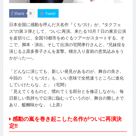
Share
Tweet
0
日本全国に感動を呼んだ大名作『くちづけ』が、“タクフェ
ス”の第３弾として、ついに再演。来たる10月７日の東京公演
を皮切りに、全国10都市をめぐるツアーがスタートする。そ
こで、脚本・演出、そして出演の宅間孝行さんと、“兄妹役を
演じる上原多香子さんを直撃。稽古入り直前の意気込みをう
かがった──。
「どんなに演じても、新しい発見があるのが、舞台の良さ。
今回の 『くちづけ』も、いい意味で全然違うところに進化
していけたらな、と」（宅間）
「見えてくるものと、慣れてくる部分とを修正しながら、毎
日新しい気持ちで公演に臨むっていうのが、舞台の難しさで
あり、醍醐味かな」（上原）
感動の嵐を巻き起こした名作がついに再演決
定!!