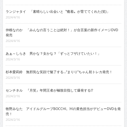
ランジャタイ 「素晴らしい出会いと〝癒着〟が育ててくれた(笑)」
2024/4/16
仲根なのか 「みんなの言うことは絶対！」が合言葉の新作イメージDVD
発売
2024/4/16
あぁ～しらき 男かな？女かな？「ずっとフザけていたい！」
2024/3/16
杉本愛莉鈴 無邪気な笑顔で魅了する…“まりり”ちゃん初トレカ発売！
2024/3/16
センチネル 『月笑』年間王者が極致目指して爆発する!?
2024/2/16
牧野みなた アイドルグループBOCCHI。￼の黄色担当がデビューDVDを発
売！
2024/2/16