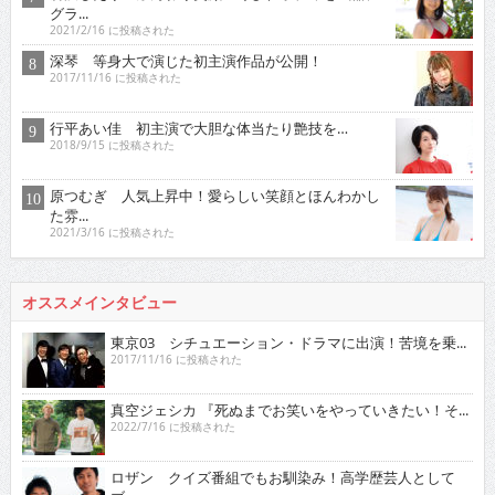
グラ...
2021/2/16 に投稿された
深琴 等身大で演じた初主演作品が公開！
2017/11/16 に投稿された
行平あい佳 初主演で大胆な体当たり艶技を…
2018/9/15 に投稿された
原つむぎ 人気上昇中！愛らしい笑顔とほんわかし
た雰...
2021/3/16 に投稿された
オススメインタビュー
東京03 シチュエーション・ドラマに出演！苦境を乗...
2017/11/16 に投稿された
真空ジェシカ 『死ぬまでお笑いをやっていきたい！そ...
2022/7/16 に投稿された
ロザン クイズ番組でもお馴染み！高学歴芸人として