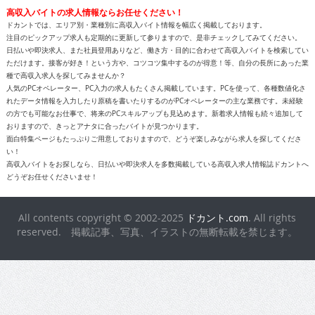
高収入バイトの求人情報ならお任せください！
ドカントでは、エリア別・業種別に高収入バイト情報を幅広く掲載しております。
注目のピックアップ求人も定期的に更新して参りますので、是非チェックしてみてください。
日払いや即決求人、また社員登用ありなど、働き方・目的に合わせて高収入バイトを検索してい
ただけます。接客が好き！という方や、コツコツ集中するのが得意！等、自分の長所にあった業
種で高収入求人を探してみませんか？
人気のPCオペレーター、PC入力の求人もたくさん掲載しています。PCを使って、各種数値化さ
れたデータ情報を入力したり原稿を書いたりするのがPCオペレーターの主な業務です。未経験
の方でも可能なお仕事で、将来のPCスキルアップも見込めます。新着求人情報も続々追加して
おりますので、きっとアナタに合ったバイトが見つかります。
面白特集ページもたっぷりご用意しておりますので、どうぞ楽しみながら求人を探してくださ
い！
高収入バイトをお探しなら、日払いや即決求人を多数掲載している高収入求人情報誌ドカントへ
どうぞお任せくださいませ！
All contents copyright © 2002-2025
ドカント.com
. All rights
reserved. 掲載記事、写真、イラストの無断転載を禁じます。