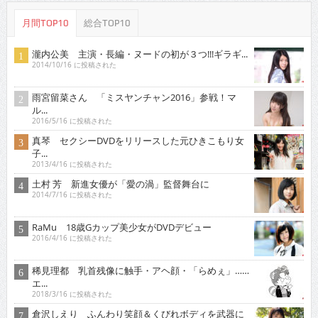
月間TOP10
総合TOP10
瀧内公美 主演・長編・ヌードの初が３つ!!!ギラギ...
2014/10/16 に投稿された
雨宮留菜さん 「ミスヤンチャン2016」参戦！マ
ル...
2016/5/16 に投稿された
真琴 セクシーDVDをリリースした元ひきこもり女
子...
2013/4/16 に投稿された
土村 芳 新進女優が「愛の渦」監督舞台に
2014/7/16 に投稿された
RaMu 18歳Gカップ美少女がDVDデビュー
2016/4/16 に投稿された
稀見理都 乳首残像に触手・アヘ顔・「らめぇ」……
エ...
2018/3/16 に投稿された
倉沢しえり ふんわり笑顔＆くびれボディを武器に