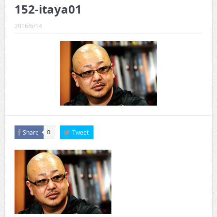
CINEMA×STYLE 289号
152-itaya01
CINEMA×STYLE 288号
2016/6/14
CINEMA×STYLE 287号
CINEMA×STYLE 286号
CINEMA×STYLE 285号
CINEMA×STYLE 294号
Share
Tweet
0