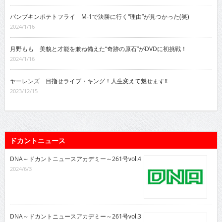
パンプキンポテトフライ M-1で決勝に行く“理由”が見つかった(笑)
2024/1/16
月野もも 美貌と才能を兼ね備えた“奇跡の原石”がDVDに初挑戦！
2024/1/16
ヤーレンズ 目指せライブ・キング！人生変えて魅せます!!
2023/12/15
ドカントニュース
DNA～ドカントニュースアカデミー～261号vol.4
2024/6/3
DNA～ドカントニュースアカデミー～261号vol.3