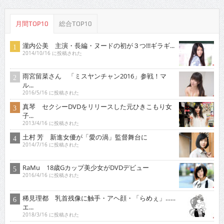
月間TOP10
総合TOP10
瀧内公美 主演・長編・ヌードの初が３つ!!!ギラギ...
2014/10/16 に投稿された
雨宮留菜さん 「ミスヤンチャン2016」参戦！マ
ル...
2016/5/16 に投稿された
真琴 セクシーDVDをリリースした元ひきこもり女
子...
2013/4/16 に投稿された
土村 芳 新進女優が「愛の渦」監督舞台に
2014/7/16 に投稿された
RaMu 18歳Gカップ美少女がDVDデビュー
2016/4/16 に投稿された
稀見理都 乳首残像に触手・アヘ顔・「らめぇ」……
エ...
2018/3/16 に投稿された