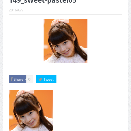
149_sweet-pastel05
CINEMA×STYLE 289号
2016/6/9
CINEMA×STYLE 288号
CINEMA×STYLE 287号
CINEMA×STYLE 286号
CINEMA×STYLE 285号
CINEMA×STYLE 294号
Share
Tweet
0