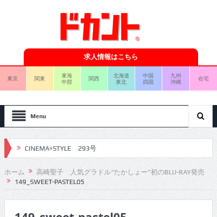
求人情報はこちら
東海
北海道
中国
九州
東京
関東
関西
在宅
中部
東北
四国
沖縄
Menu
CINEMA×STYLE 293号
CINEMA×STYLE 292号
ホーム
高崎聖子 人気グラドル“たかしょー”初のBLU-RAY発売
149_SWEET-PASTEL05
CINEMA×STYLE 291号
CINEMA×STYLE 290号