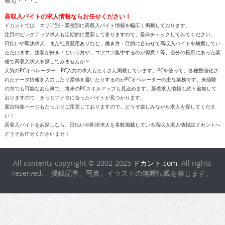
高収入バイトの求人情報ならお任せください！
ドカントでは、エリア別・業種別に高収入バイト情報を幅広く掲載しております。
注目のピックアップ求人も定期的に更新して参りますので、是非チェックしてみてください。
日払いや即決求人、また社員登用ありなど、働き方・目的に合わせて高収入バイトを検索してい
ただけます。接客が好き！という方や、コツコツ集中するのが得意！等、自分の長所にあった業
種で高収入求人を探してみませんか？
人気のPCオペレーター、PC入力の求人もたくさん掲載しています。PCを使って、各種数値化さ
れたデータ情報を入力したり原稿を書いたりするのがPCオペレーターの主な業務です。未経験
の方でも可能なお仕事で、将来のPCスキルアップも見込めます。新着求人情報も続々追加して
おりますので、きっとアナタに合ったバイトが見つかります。
面白特集ページもたっぷりご用意しておりますので、どうぞ楽しみながら求人を探してくださ
い！
高収入バイトをお探しなら、日払いや即決求人を多数掲載している高収入求人情報誌ドカントへ
どうぞお任せくださいませ！
All contents copyright © 2002-2025
ドカント.com
. All rights
reserved. 掲載記事、写真、イラストの無断転載を禁じます。