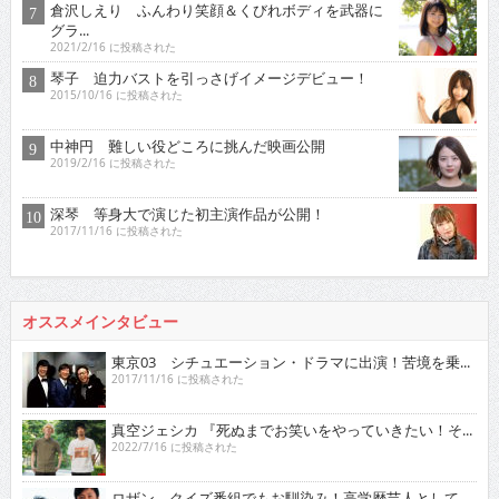
倉沢しえり ふんわり笑顔＆くびれボディを武器に
グラ...
2021/2/16 に投稿された
琴子 迫力バストを引っさげイメージデビュー！
2015/10/16 に投稿された
中神円 難しい役どころに挑んだ映画公開
2019/2/16 に投稿された
深琴 等身大で演じた初主演作品が公開！
2017/11/16 に投稿された
オススメインタビュー
東京03 シチュエーション・ドラマに出演！苦境を乗...
2017/11/16 に投稿された
真空ジェシカ 『死ぬまでお笑いをやっていきたい！そ...
2022/7/16 に投稿された
ロザン クイズ番組でもお馴染み！高学歴芸人として