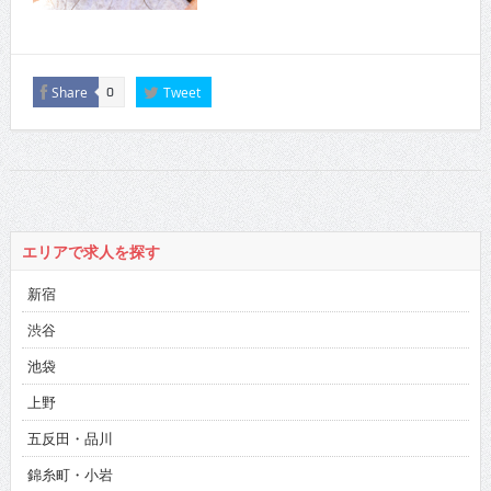
Share
Tweet
0
エリアで求人を探す
新宿
渋谷
池袋
上野
五反田・品川
錦糸町・小岩