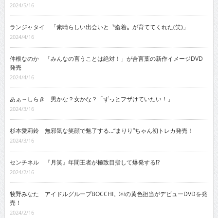
2024/5/16
ランジャタイ 「素晴らしい出会いと〝癒着〟が育ててくれた(笑)」
2024/4/16
仲根なのか 「みんなの言うことは絶対！」が合言葉の新作イメージDVD
発売
2024/4/16
あぁ～しらき 男かな？女かな？「ずっとフザけていたい！」
2024/3/16
杉本愛莉鈴 無邪気な笑顔で魅了する…“まりり”ちゃん初トレカ発売！
2024/3/16
センチネル 『月笑』年間王者が極致目指して爆発する!?
2024/2/16
牧野みなた アイドルグループBOCCHI。￼の黄色担当がデビューDVDを発
売！
2024/2/16