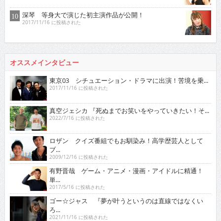
深琴 等身大で演じた初主演作品が公開！
2017/11/16 に投稿された
オススメインタビュー
東京03 シチュエーション・ドラマに出演！苦境を乗...
2017/11/16 に投稿された
真空ジェシカ 『死ぬまでお笑いをやっていきたい！そ...
2022/7/16 に投稿された
ロザン クイズ番組でもお馴染み！高学歴芸人として
ブ...
2009/12/16 に投稿された
有野晋哉 ゲーム・アニメ・漫画・アイドルに精通！
単...
2017/5/16 に投稿された
ゴー☆ジャス 『夢が叶うというのは直線ではなくい
ろ...
2021/11/16 に投稿された