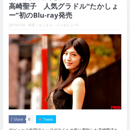
CINEMA×STYLE 289号
高崎聖子 人気グラドル“たかしょ
ー”初のBlu-ray発売
CINEMA×STYLE 288号
CINEMA×STYLE 287号
2015/1/16
早耳！エンタメ・インタビュー!!
CINEMA×STYLE 286号
CINEMA×STYLE 285号
CINEMA×STYLE 294号
Share
Tweet
0
デビュー２年弱でトップグラドルの座に君臨した高崎聖子ち