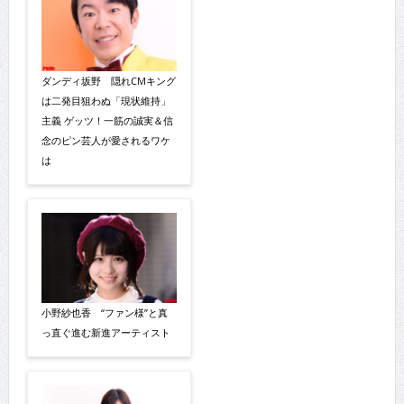
ダンディ坂野 隠れCMキング
は二発目狙わぬ「現状維持」
主義 ゲッツ！一筋の誠実＆信
念のピン芸人が愛されるワケ
は
小野紗也香 “ファン様”と真
っ直ぐ進む新進アーティスト