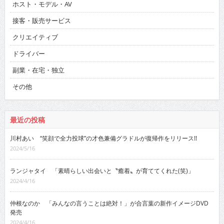
ホスト・モデル・AV
接客・販売サービス
クリエイティブ
ドライバー
副業・在宅・独立
その他
最近の投稿
川村あい “笑顔で全力投球”の才色兼備グラドルが復帰作をリリース!!
2024/5/16
ランジャタイ 「素晴らしい出会いと〝癒着〟が育ててくれた(笑)」
2024/4/16
仲根なのか 「みんなの言うことは絶対！」が合言葉の新作イメージDVD
発売
2024/4/16