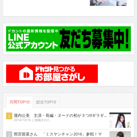
月間TOP10
総合TOP10
瀧内公美 主演・長編・ヌードの初が３つ!!!ギラギ...
2014/10/16 に投稿された
雨宮留菜さん 「ミスヤンチャン2016」参戦！マ