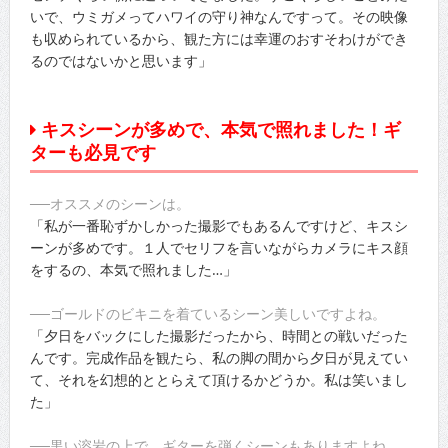
いで、ウミガメってハワイの守り神なんですって。その映像
も収められているから、観た方には幸運のおすそわけができ
るのではないかと思います」
キスシーンが多めで、本気で照れました！ギ
ターも必見です
──オススメのシーンは。
「私が一番恥ずかしかった撮影でもあるんですけど、キスシ
ーンが多めです。１人でセリフを言いながらカメラにキス顔
をするの、本気で照れました…」
──ゴールドのビキニを着ているシーン美しいですよね。
「夕日をバックにした撮影だったから、時間との戦いだった
んです。完成作品を観たら、私の脚の間から夕日が見えてい
て、それを幻想的ととらえて頂けるかどうか。私は笑いまし
た」
──黒い溶岩の上で、ギターを弾くシーンもありますよね。