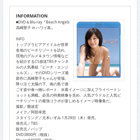
INFORMATION
■DVD＆Blu-ray『Beach Angels
高崎聖子 in ハワイ島』
INFO
トップグラビアアイドルが世界
各地のビーチリゾートを訪れ、
現地のグルメ＆タウン情報など
を紹介するCS放送TBSチャンネ
ルの人気番組『ビーチ・エンジ
ェルズ』。そのDVDシリーズ最
新作に高崎聖子ちゃんが登場。
降り注ぐ太陽の下、南の島で過
ごす姿や食べ物レポート、水着イメージに加えプライベートシ
ョットも満載。必見の特典映像を含め、人気グラドルと人気ビ
ーチリゾートの最強コラボが楽しめるイメージ映像集だ。
撮影／難波宏
メイク／阿部幸恵
スタイリング／元木いずみ 1月28日（木）発売。
発売元／TBS
販売元／バップ
DVD3800円（税抜）
Blu-ray5800円（税抜）