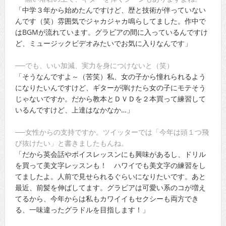
「中学３年から始めたんですけど、歴と技術が伴っていない
んです（笑）雰囲気でジャカジャカ鳴らしてました。作中で
はBGMが流れています。グラビアの間に入っているんですけ
ど、ミュージックビデオみたいでお気に入りなんです」
──でも、いい加減、実力を身につけないと（笑）
「そうなんですよ～（苦笑）私、女の子から憧れられるよう
になりたいんですけど、ギターが弾けたら女の子にモテそう
じゃないですか。だから教本とＤＶＤを２本買って練習して
いるんですけど、上達はなかなか…」
──女性からの支持ですか。ツイッターでは「今年は頭１つ飛
び抜けたい」と書きましたもんね。
「だから英会話やボイスレッスンにも興味があるし、ドリル
を買って美文字レッスンも！ ハワイでも美文字の練習をし
てましたよ。人前で見せられるぐらいになりたいです。あと
最近、前髪を伸ばしてます。グラビアは可愛い系のコが増え
てるから、今年からは私もカワイイもセクシーも両方でき
る、一味違ったグラドルを目指します！」