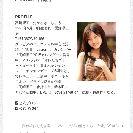
PROFILE
高崎聖子（たかさき・しょうこ）
1993年5月13日生まれ 愛知県出
身
T161B87W59H86
グラビアやバラエティを中心に活
躍。写真集「savior」、カレンダー
「高崎聖子2015カレンダー」発売
中。MBSラジオ「オレたちゴチ
ャ・まぜっ！～集まれヤンヤン
～」にヤンヤンガールズ6期生とし
てレギュラー出演中。ポニーキャ
ニオン「グラドル映画宣伝部」
（高崎聖子、倉持由香、鈴木咲）
として活動中。DVDは「Love Salvation」に続く最新作となる。
公式ブログ
公式Twitter
撮影◎おおえき寿一 取材・文◎内埜さくら 衣装／WapiNaru