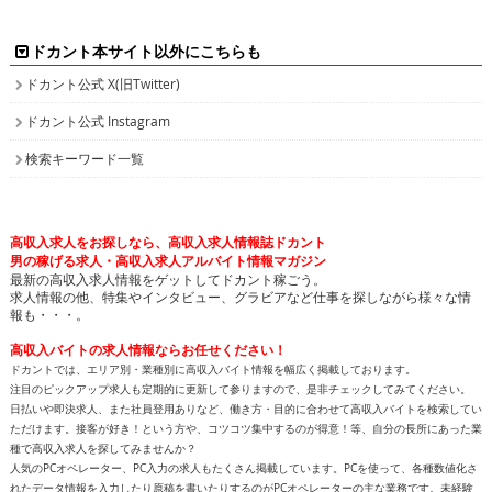
ドカント本サイト以外にこちらも
ドカント公式 X(旧Twitter)
ドカント公式 Instagram
検索キーワード一覧
高収入求人をお探しなら、高収入求人情報誌ドカント
男の稼げる求人・高収入求人アルバイト情報マガジン
最新の高収入求人情報をゲットしてドカント稼ごう。
求人情報の他、特集やインタビュー、グラビアなど仕事を探しながら様々な情
報も・・・。
高収入バイトの求人情報ならお任せください！
ドカントでは、エリア別・業種別に高収入バイト情報を幅広く掲載しております。
注目のピックアップ求人も定期的に更新して参りますので、是非チェックしてみてください。
日払いや即決求人、また社員登用ありなど、働き方・目的に合わせて高収入バイトを検索してい
ただけます。接客が好き！という方や、コツコツ集中するのが得意！等、自分の長所にあった業
種で高収入求人を探してみませんか？
人気のPCオペレーター、PC入力の求人もたくさん掲載しています。PCを使って、各種数値化さ
れたデータ情報を入力したり原稿を書いたりするのがPCオペレーターの主な業務です。未経験