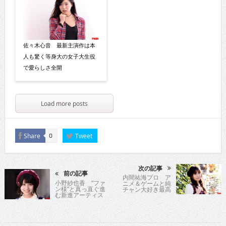
佐々木心音 最新主演作は本
人も驚く等身大の女子大生役
で愛らしさ全開
Load more posts
Share
Tweet
0
次の記事
前の記事
内間祐海プロ ア
小野紗也香 “ファ
ニメ＆ゲームと純
ン様”と真っ直ぐ進
チャン大好き最高
む新進アーティス
位戦の“ゆうみん”
ト