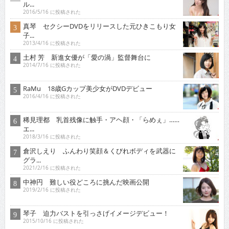
ル...
2016/5/16 に投稿された
真琴 セクシーDVDをリリースした元ひきこもり女
子...
2013/4/16 に投稿された
土村 芳 新進女優が「愛の渦」監督舞台に
2014/7/16 に投稿された
RaMu 18歳Gカップ美少女がDVDデビュー
2016/4/16 に投稿された
稀見理都 乳首残像に触手・アヘ顔・「らめぇ」……
エ...
2018/3/16 に投稿された
倉沢しえり ふんわり笑顔＆くびれボディを武器に
グラ...
2021/2/16 に投稿された
中神円 難しい役どころに挑んだ映画公開
2019/2/16 に投稿された
琴子 迫力バストを引っさげイメージデビュー！
2015/10/16 に投稿された