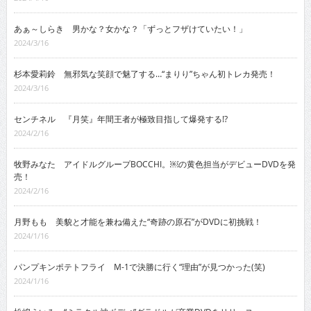
あぁ～しらき 男かな？女かな？「ずっとフザけていたい！」
2024/3/16
杉本愛莉鈴 無邪気な笑顔で魅了する…“まりり”ちゃん初トレカ発売！
2024/3/16
センチネル 『月笑』年間王者が極致目指して爆発する!?
2024/2/16
牧野みなた アイドルグループBOCCHI。￼の黄色担当がデビューDVDを発
売！
2024/2/16
月野もも 美貌と才能を兼ね備えた“奇跡の原石”がDVDに初挑戦！
2024/1/16
パンプキンポテトフライ M-1で決勝に行く“理由”が見つかった(笑)
2024/1/16