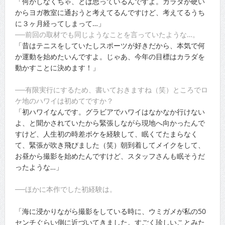
「何かしなくちゃ、とは思っているんですよ。カラダが硬い
からヨガ教室に通おうと考えてるんですけど、考えてるうち
に３ヶ月経ってしまって…」
──前回の取材でも同じようなことを言っていたような…。
「昔はテニスをしていたしスポーツが好きだから、本気で何
か運動を始めたいんですよ。じゃあ、今年の目標はカラダを
動かすことに決めます！」
──有限実行にするため、書いておきますね（笑）ところでロ
ケ地のハワイは初めてですか？
「初ハワイなんです。グラビアでハワイはなかなか行けない
よ、と聞かされていたから緊張しながら現地へ向かったんで
すけど、人生初の時差ボケを経験して、眠くてたまらなく
て、緊張が吹き飛びました（笑）朝到着してメイクをして、
お昼から撮影を始めたんですけど、スタッフさんも眠そうだ
ったような…」
──ほかに本作でした初経験は。
「海に浸かりながら撮影をしている時に、ウミガメが私の50
センチぐらい側に近づいてきました。すごく珍しいことみた