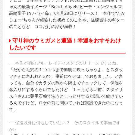
ゃんの最新イメージ『Beach Angels ビーチ・エンジェルズ
高崎聖子 in ハワイ島』が1月28日にリリース！ 本作で“たか
しょー”ちゃんが経験した初めてのことや、猛練習中のギター
のことなど、ココだけの話が満載！
守り神のウミガメと遭遇！幸運をおすそわけ
したいです
──本作が初のブルーレイディスクでのリリースですよね。
「だから毛穴の１つ１つまで鮮明に映っちゃうよ、とスタッ
フさんに言われたので、事前にケアはしておきました。と言
っても、自分でカラダの隅から隅までチェックして、保湿を
念入りにするぐらいでしたけど。１ヶ月ぐらい前、スタイリ
ストさんに薬用石鹸で洗うとしっとりすると聞いて続けてい
るんですけど、ロケの前に聞いていれば実践できたのになっ
て」
──保湿以外は何もしていない？ そのスタイルで本当です
か!?