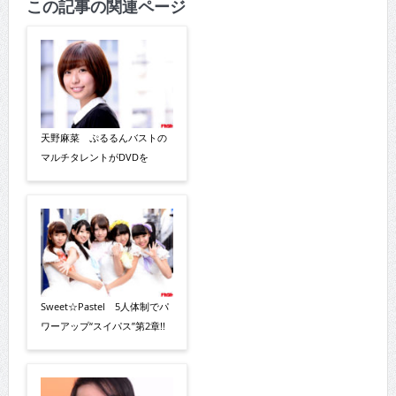
この記事の関連ページ
天野麻菜 ぷるるんバストの
マルチタレントがDVDを
Sweet☆Pastel 5人体制でパ
ワーアップ“スイパス”第2章!!