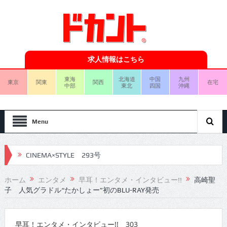
求人情報はこちら
東海
北海道
中国
九州
東京
関東
関西
在宅
中部
東北
四国
沖縄
Menu
CINEMA×STYLE 293号
CINEMA×STYLE 292号
ホーム
エンタメ
早耳！エンタメ・インタビュー!!
高崎聖
子 人気グラドル“たかしょー”初のBLU-RAY発売
CINEMA×STYLE 291号
CINEMA×STYLE 290号
早耳！エンタメ・インタビュー!! 303