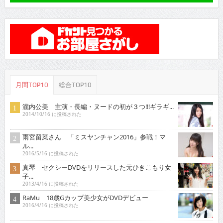
月間TOP10
総合TOP10
瀧内公美 主演・長編・ヌードの初が３つ!!!ギラギ...
2014/10/16 に投稿された
雨宮留菜さん 「ミスヤンチャン2016」参戦！マ
ル...
2016/5/16 に投稿された
真琴 セクシーDVDをリリースした元ひきこもり女
子...
2013/4/16 に投稿された
RaMu 18歳Gカップ美少女がDVDデビュー
2016/4/16 に投稿された