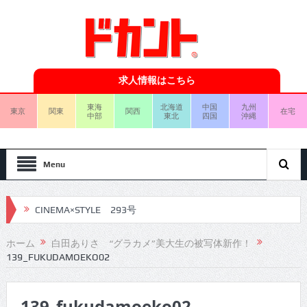
求人情報はこちら
東海
北海道
中国
九州
東京
関東
関西
在宅
中部
東北
四国
沖縄
Menu
CINEMA×STYLE 293号
CINEMA×STYLE 292号
ホーム
白田ありさ “グラカメ”美大生の被写体新作！
139_FUKUDAMOEKO02
CINEMA×STYLE 291号
CINEMA×STYLE 290号
139_fukudamoeko02