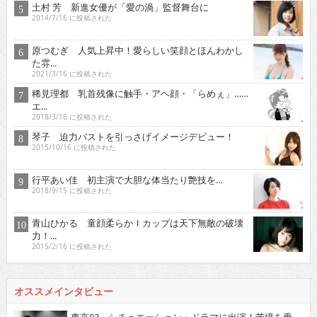
土村 芳 新進女優が「愛の渦」監督舞台に
2014/7/16 に投稿された
原つむぎ 人気上昇中！愛らしい笑顔とほんわかし
た雰...
2021/3/16 に投稿された
稀見理都 乳首残像に触手・アヘ顔・「らめぇ」……
エ...
2018/3/16 に投稿された
琴子 迫力バストを引っさげイメージデビュー！
2015/10/16 に投稿された
行平あい佳 初主演で大胆な体当たり艶技を…
2018/9/15 に投稿された
青山ひかる 童顔柔らかＩカップは天下無敵の破壊
力！...
2015/2/16 に投稿された
オススメインタビュー