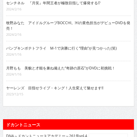
センチネル 『月笑』年間王者が極致目指して爆発する!?
2024/2/16
牧野みなた アイドルグループBOCCHI。￼の黄色担当がデビューDVDを発
売！
2024/2/16
パンプキンポテトフライ M-1で決勝に行く“理由”が見つかった(笑)
2024/1/16
月野もも 美貌と才能を兼ね備えた“奇跡の原石”がDVDに初挑戦！
2024/1/16
ヤーレンズ 目指せライブ・キング！人生変えて魅せます!!
2023/12/15
ドカントニュース
DNA～ドカントニュースアカデミー～261号vol.4