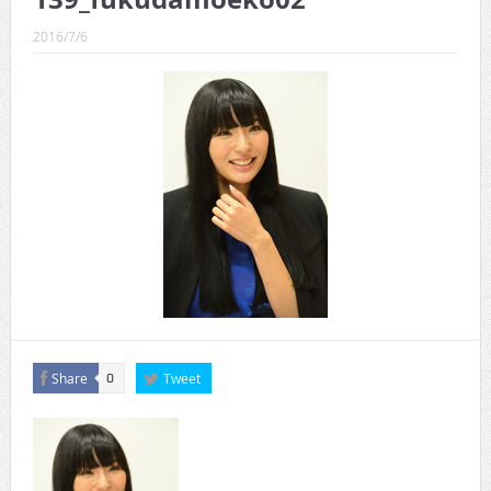
CINEMA×STYLE 289号
2016/7/6
CINEMA×STYLE 288号
CINEMA×STYLE 287号
CINEMA×STYLE 286号
CINEMA×STYLE 285号
CINEMA×STYLE 294号
Share
Tweet
0