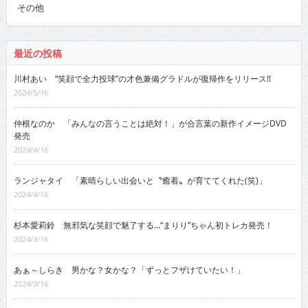
その他
最近の投稿
川村あい “笑顔で全力投球”の才色兼備グラドルが復帰作をリリース!!
2024/5/16
仲根なのか 「みんなの言うことは絶対！」が合言葉の新作イメージDVD
発売
2024/4/16
ランジャタイ 「素晴らしい出会いと〝癒着〟が育ててくれた(笑)」
2024/4/16
杉本愛莉鈴 無邪気な笑顔で魅了する…“まりり”ちゃん初トレカ発売！
2024/3/16
あぁ～しらき 男かな？女かな？「ずっとフザけていたい！」
2024/3/16