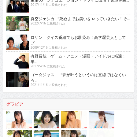
東京03 シチュエーション・ドラマに出演！苦境を乗...
2017/11/16 に投稿された
真空ジェシカ 『死ぬまでお笑いをやっていきたい！そ...
2022/7/16 に投稿された
ロザン クイズ番組でもお馴染み！高学歴芸人として
ブ...
2009/12/16 に投稿された
有野晋哉 ゲーム・アニメ・漫画・アイドルに精通！
単...
2017/5/16 に投稿された
ゴー☆ジャス 『夢が叶うというのは直線ではなくい
ろ...
2021/11/16 に投稿された
グラビア