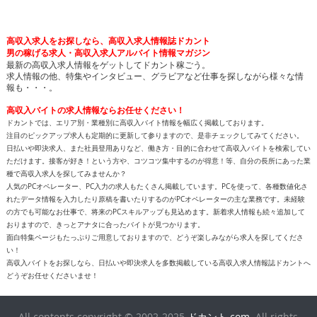
高収入求人をお探しなら、高収入求人情報誌ドカント
男の稼げる求人・高収入求人アルバイト情報マガジン
最新の高収入求人情報をゲットしてドカント稼ごう。
求人情報の他、特集やインタビュー、グラビアなど仕事を探しながら様々な情
報も・・・。
高収入バイトの求人情報ならお任せください！
ドカントでは、エリア別・業種別に高収入バイト情報を幅広く掲載しております。
注目のピックアップ求人も定期的に更新して参りますので、是非チェックしてみてください。
日払いや即決求人、また社員登用ありなど、働き方・目的に合わせて高収入バイトを検索してい
ただけます。接客が好き！という方や、コツコツ集中するのが得意！等、自分の長所にあった業
種で高収入求人を探してみませんか？
人気のPCオペレーター、PC入力の求人もたくさん掲載しています。PCを使って、各種数値化さ
れたデータ情報を入力したり原稿を書いたりするのがPCオペレーターの主な業務です。未経験
の方でも可能なお仕事で、将来のPCスキルアップも見込めます。新着求人情報も続々追加して
おりますので、きっとアナタに合ったバイトが見つかります。
面白特集ページもたっぷりご用意しておりますので、どうぞ楽しみながら求人を探してくださ
い！
高収入バイトをお探しなら、日払いや即決求人を多数掲載している高収入求人情報誌ドカントへ
どうぞお任せくださいませ！
All contents copyright © 2002-2025
ドカント.com
. All rights