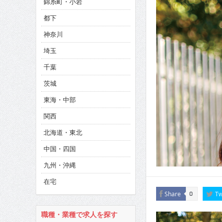
錦糸町・小岩
CINEMA×STYLE 285号
都下
CINEMA×STYLE 294号
神奈川
埼玉
千葉
茨城
東海・中部
関西
北海道・東北
中国・四国
九州・沖縄
在宅
Share
Tw
0
職種・業種で求人を探す