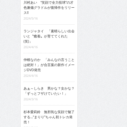
川村あい “笑顔で全力投球”の才
色兼備グラドルが復帰作をリリー
ス!!
2024/5/16
ランジャタイ 「素晴らしい出会
いと〝癒着〟が育ててくれた
(笑)」
2024/4/16
仲根なのか 「みんなの言うこと
は絶対！」が合言葉の新作イメー
ジDVD発売
2024/4/16
あぁ～しらき 男かな？女かな？
「ずっとフザけていたい！」
2024/3/16
杉本愛莉鈴 無邪気な笑顔で魅了
する…“まりり”ちゃん初トレカ発
売！