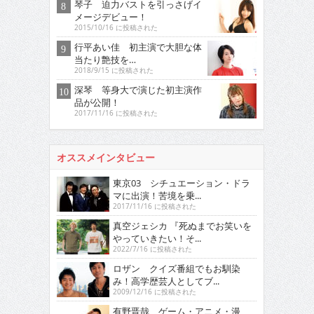
琴子 迫力バストを引っさげイ
メージデビュー！
2015/10/16 に投稿された
行平あい佳 初主演で大胆な体
当たり艶技を…
2018/9/15 に投稿された
深琴 等身大で演じた初主演作
品が公開！
2017/11/16 に投稿された
オススメインタビュー
東京03 シチュエーション・ドラ
マに出演！苦境を乗...
2017/11/16 に投稿された
真空ジェシカ 『死ぬまでお笑いを
やっていきたい！そ...
2022/7/16 に投稿された
ロザン クイズ番組でもお馴染
み！高学歴芸人としてブ...
2009/12/16 に投稿された
有野晋哉 ゲーム・アニメ・漫