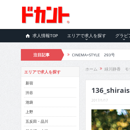
求人情報TOP
エリアで求人を探す
グラビ
CINEMA×STYLE 293号
注目記事
CINEMA×STYLE 292号
ホーム
緑川静香 モ
CINEMA×STYLE 291号
エリアで求人を探す
CINEMA×STYLE 290号
新宿
136_shirai
CINEMA×STYLE 289号
渋谷
2017/1/17
池袋
CINEMA×STYLE 288号
上野
CINEMA×STYLE 287号
五反田・品川
CINEMA×STYLE 286号