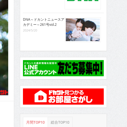
DNA～ドカントニュースア
カデミー～261号vol.2
2024/5/20
月間TOP10
総合TOP10