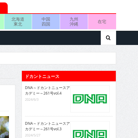
北海道
中国
九州
在宅
東北
四国
沖縄
ドカントニュース
DNA～ドカントニュースア
カデミー～261号vol.4
2024/6/3
DNA～ドカントニュースア
カデミー～261号vol.3
2024/5/27