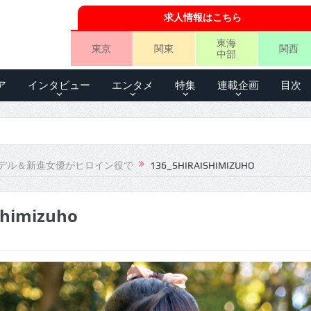
求人情報はこちら
東海
東京
関東
関西
中部
ア
インタビュー
エンタメ
特集
連載企画
目次
デル＆新進女優がヒロイン役で
136_SHIRAISHIMIZUHO
shimizuho