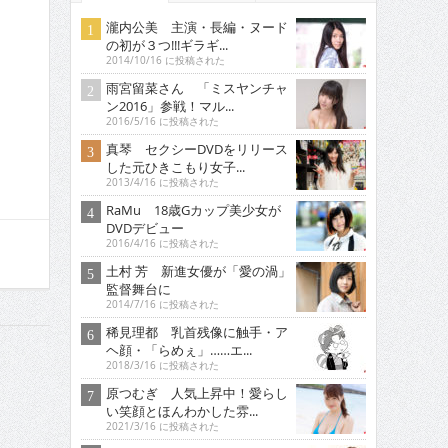
瀧内公美 主演・長編・ヌード
の初が３つ!!!ギラギ...
2014/10/16 に投稿された
雨宮留菜さん 「ミスヤンチャ
ン2016」参戦！マル...
2016/5/16 に投稿された
真琴 セクシーDVDをリリース
した元ひきこもり女子...
2013/4/16 に投稿された
RaMu 18歳Gカップ美少女が
DVDデビュー
2016/4/16 に投稿された
土村 芳 新進女優が「愛の渦」
監督舞台に
2014/7/16 に投稿された
稀見理都 乳首残像に触手・ア
ヘ顔・「らめぇ」……エ...
2018/3/16 に投稿された
原つむぎ 人気上昇中！愛らし
い笑顔とほんわかした雰...
2021/3/16 に投稿された