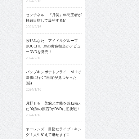
2024/3/16
センチネル 『月笑』年間王者が
極致目指して爆発する!?
2024/2/16
牧野みなた アイドルグループ
BOCCHI。￼の黄色担当がデビュ
ーDVDを発売！
2024/2/16
パンプキンポテトフライ M-1で
決勝に行く“理由”が見つかった
(笑)
2024/1/16
月野もも 美貌と才能を兼ね備え
た“奇跡の原石”がDVDに初挑戦！
2024/1/16
ヤーレンズ 目指せライブ・キン
グ！人生変えて魅せます!!