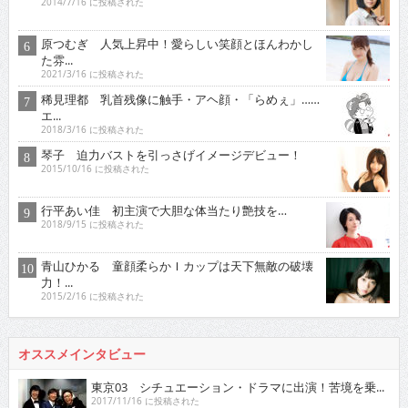
2014/7/16 に投稿された
原つむぎ 人気上昇中！愛らしい笑顔とほんわかし
た雰...
2021/3/16 に投稿された
稀見理都 乳首残像に触手・アヘ顔・「らめぇ」……
エ...
2018/3/16 に投稿された
琴子 迫力バストを引っさげイメージデビュー！
2015/10/16 に投稿された
行平あい佳 初主演で大胆な体当たり艶技を…
2018/9/15 に投稿された
青山ひかる 童顔柔らかＩカップは天下無敵の破壊
力！...
2015/2/16 に投稿された
オススメインタビュー
東京03 シチュエーション・ドラマに出演！苦境を乗...
2017/11/16 に投稿された