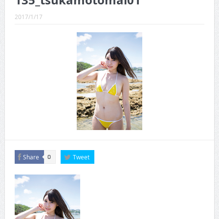
135_tsukamotomai01
CINEMA×STYLE 289号
2017/1/17
CINEMA×STYLE 288号
CINEMA×STYLE 287号
CINEMA×STYLE 286号
CINEMA×STYLE 285号
CINEMA×STYLE 294号
Share
Tweet
0