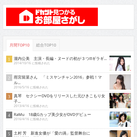
月間TOP10
総合TOP10
瀧内公美 主演・長編・ヌードの初が３つ!!!ギラギ...
2014/10/16 に投稿された
雨宮留菜さん 「ミスヤンチャン2016」参戦！マ
ル...
2016/5/16 に投稿された
真琴 セクシーDVDをリリースした元ひきこもり女
子...
2013/4/16 に投稿された
RaMu 18歳Gカップ美少女がDVDデビュー
2016/4/16 に投稿された
土村 芳 新進女優が「愛の渦」監督舞台に