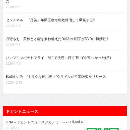
売！
2024/2/16
センチネル 『月笑』年間王者が極致目指して爆発する!?
2024/2/16
月野もも 美貌と才能を兼ね備えた“奇跡の原石”がDVDに初挑戦！
2024/1/16
パンプキンポテトフライ M-1で決勝に行く“理由”が見つかった(笑)
2024/1/16
松嶋えいみ “ミラクル神ボディ”グラドルが卒業DVDをリリース
2023/12/15
ドカントニュース
DNA～ドカントニュースアカデミー～261号vol.4
2024/6/3