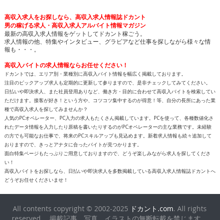
高収入求人をお探しなら、高収入求人情報誌ドカント
男の稼げる求人・高収入求人アルバイト情報マガジン
最新の高収入求人情報をゲットしてドカント稼ごう。
求人情報の他、特集やインタビュー、グラビアなど仕事を探しながら様々な情
報も・・・。
高収入バイトの求人情報ならお任せください！
ドカントでは、エリア別・業種別に高収入バイト情報を幅広く掲載しております。
注目のピックアップ求人も定期的に更新して参りますので、是非チェックしてみてください。
日払いや即決求人、また社員登用ありなど、働き方・目的に合わせて高収入バイトを検索してい
ただけます。接客が好き！という方や、コツコツ集中するのが得意！等、自分の長所にあった業
種で高収入求人を探してみませんか？
人気のPCオペレーター、PC入力の求人もたくさん掲載しています。PCを使って、各種数値化さ
れたデータ情報を入力したり原稿を書いたりするのがPCオペレーターの主な業務です。未経験
の方でも可能なお仕事で、将来のPCスキルアップも見込めます。新着求人情報も続々追加して
おりますので、きっとアナタに合ったバイトが見つかります。
面白特集ページもたっぷりご用意しておりますので、どうぞ楽しみながら求人を探してくださ
い！
高収入バイトをお探しなら、日払いや即決求人を多数掲載している高収入求人情報誌ドカントへ
どうぞお任せくださいませ！
All contents copyright © 2002-2025
ドカント.com
. All rights
reserved. 掲載記事、写真、イラストの無断転載を禁じます。