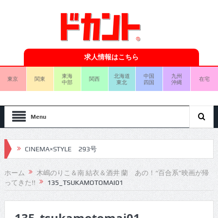
求人情報はこちら
東海
北海道
中国
九州
東京
関東
関西
在宅
中部
東北
四国
沖縄
Menu
CINEMA×STYLE 293号
CINEMA×STYLE 292号
ホーム
木嶋のりこ＆南 結衣＆酒井 蘭 あの！“百合系”映画が帰
ってきた!!
135_TSUKAMOTOMAI01
CINEMA×STYLE 291号
CINEMA×STYLE 290号