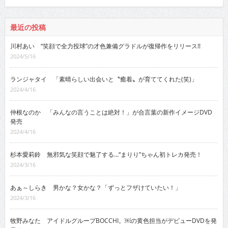
最近の投稿
川村あい “笑顔で全力投球”の才色兼備グラドルが復帰作をリリース!!
2024/5/16
ランジャタイ 「素晴らしい出会いと〝癒着〟が育ててくれた(笑)」
2024/4/16
仲根なのか 「みんなの言うことは絶対！」が合言葉の新作イメージDVD
発売
2024/4/16
杉本愛莉鈴 無邪気な笑顔で魅了する…“まりり”ちゃん初トレカ発売！
2024/3/16
あぁ～しらき 男かな？女かな？「ずっとフザけていたい！」
2024/3/16
牧野みなた アイドルグループBOCCHI。￼の黄色担当がデビューDVDを発