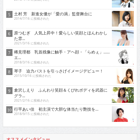
土村 芳 新進女優が「愛の渦」監督舞台に
2014/7/16 に投稿された
原つむぎ 人気上昇中！愛らしい笑顔とほんわかし
た雰...
2021/3/16 に投稿された
稀見理都 乳首残像に触手・アヘ顔・「らめぇ」……
エ...
2018/3/16 に投稿された
琴子 迫力バストを引っさげイメージデビュー！
2015/10/16 に投稿された
倉沢しえり ふんわり笑顔＆くびれボディを武器に
グラ...
2021/2/16 に投稿された
行平あい佳 初主演で大胆な体当たり艶技を…
2018/9/15 に投稿された
オススメインタビュー