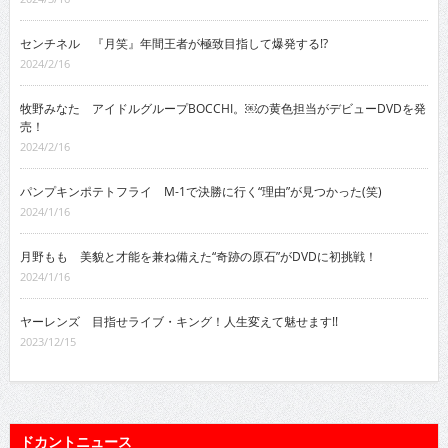
センチネル 『月笑』年間王者が極致目指して爆発する!?
2024/2/16
牧野みなた アイドルグループBOCCHI。￼の黄色担当がデビューDVDを発
売！
2024/2/16
パンプキンポテトフライ M-1で決勝に行く“理由”が見つかった(笑)
2024/1/16
月野もも 美貌と才能を兼ね備えた“奇跡の原石”がDVDに初挑戦！
2024/1/16
ヤーレンズ 目指せライブ・キング！人生変えて魅せます!!
2023/12/15
ドカントニュース