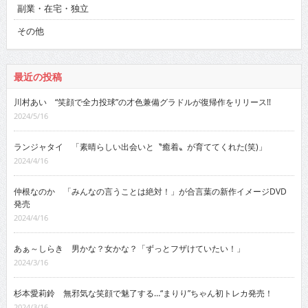
副業・在宅・独立
その他
最近の投稿
川村あい “笑顔で全力投球”の才色兼備グラドルが復帰作をリリース!!
2024/5/16
ランジャタイ 「素晴らしい出会いと〝癒着〟が育ててくれた(笑)」
2024/4/16
仲根なのか 「みんなの言うことは絶対！」が合言葉の新作イメージDVD
発売
2024/4/16
あぁ～しらき 男かな？女かな？「ずっとフザけていたい！」
2024/3/16
杉本愛莉鈴 無邪気な笑顔で魅了する…“まりり”ちゃん初トレカ発売！
2024/3/16