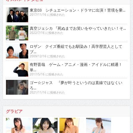
東京03 シチュエーション・ドラマに出演！苦境を乗...
2017/11/16 に投稿された
真空ジェシカ 『死ぬまでお笑いをやっていきたい！そ...
2022/7/16 に投稿された
ロザン クイズ番組でもお馴染み！高学歴芸人として
ブ...
2009/12/16 に投稿された
有野晋哉 ゲーム・アニメ・漫画・アイドルに精通！
単...
2017/5/16 に投稿された
ゴー☆ジャス 『夢が叶うというのは直線ではなくい
ろ...
2021/11/16 に投稿された
グラビア