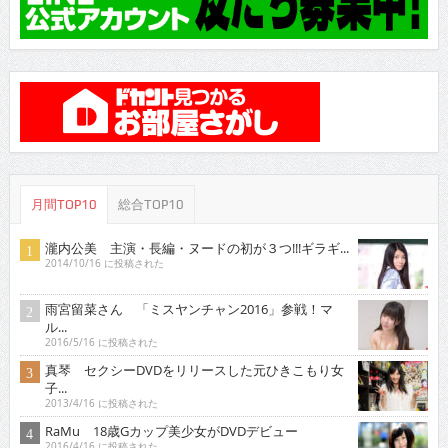
月間TOP10
総合TOP10
瀧内公美 主演・長編・ヌードの初が３つ!!!ギラギ...
2014/10/16 に投稿された
雨宮留菜さん 「ミスヤンチャン2016」参戦！マ
ル...
2016/5/16 に投稿された
真琴 セクシーDVDをリリースした元ひきこもり女
子...
2013/4/16 に投稿された
RaMu 18歳Gカップ美少女がDVDデビュー
2016/4/16 に投稿された