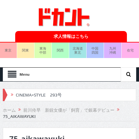
求人情報はこちら
東海
北海道
中国
九州
東京
関東
関西
在宅
中部
東北
四国
沖縄
Menu
CINEMA×STYLE 293号
CINEMA×STYLE 292号
ホーム
前川伶早 新鋭女優が「飼育」で銀幕デビュー
75_AIKAWAYUKI
CINEMA×STYLE 291号
CINEMA×STYLE 290号
75_aikawayuki