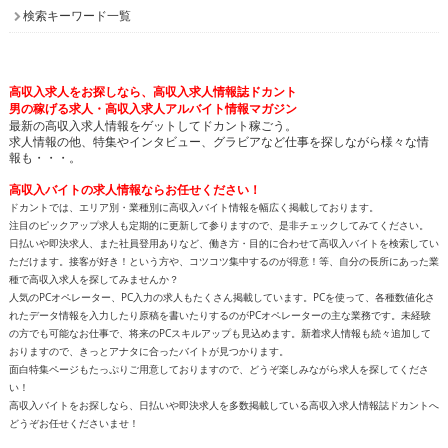
検索キーワード一覧
高収入求人をお探しなら、高収入求人情報誌ドカント
男の稼げる求人・高収入求人アルバイト情報マガジン
最新の高収入求人情報をゲットしてドカント稼ごう。
求人情報の他、特集やインタビュー、グラビアなど仕事を探しながら様々な情
報も・・・。
高収入バイトの求人情報ならお任せください！
ドカントでは、エリア別・業種別に高収入バイト情報を幅広く掲載しております。
注目のピックアップ求人も定期的に更新して参りますので、是非チェックしてみてください。
日払いや即決求人、また社員登用ありなど、働き方・目的に合わせて高収入バイトを検索してい
ただけます。接客が好き！という方や、コツコツ集中するのが得意！等、自分の長所にあった業
種で高収入求人を探してみませんか？
人気のPCオペレーター、PC入力の求人もたくさん掲載しています。PCを使って、各種数値化さ
れたデータ情報を入力したり原稿を書いたりするのがPCオペレーターの主な業務です。未経験
の方でも可能なお仕事で、将来のPCスキルアップも見込めます。新着求人情報も続々追加して
おりますので、きっとアナタに合ったバイトが見つかります。
面白特集ページもたっぷりご用意しておりますので、どうぞ楽しみながら求人を探してくださ
い！
高収入バイトをお探しなら、日払いや即決求人を多数掲載している高収入求人情報誌ドカントへ
どうぞお任せくださいませ！