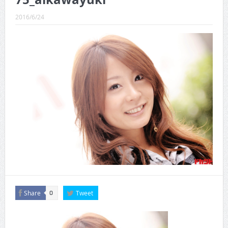
CINEMA×STYLE 289号
2016/6/24
CINEMA×STYLE 288号
CINEMA×STYLE 287号
CINEMA×STYLE 286号
CINEMA×STYLE 285号
CINEMA×STYLE 294号
Share
Tweet
0