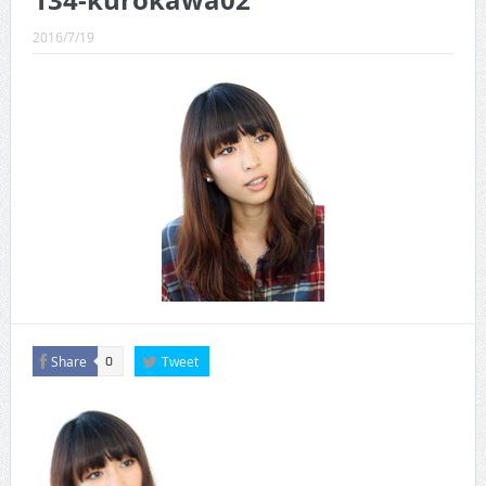
134-kurokawa02
CINEMA×STYLE 289号
2016/7/19
CINEMA×STYLE 288号
CINEMA×STYLE 287号
CINEMA×STYLE 286号
CINEMA×STYLE 285号
CINEMA×STYLE 294号
Share
Tweet
0