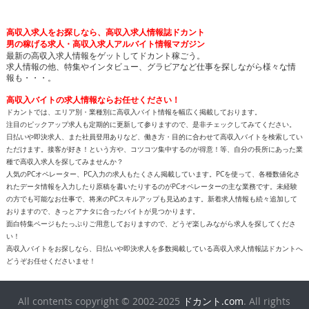
高収入求人をお探しなら、高収入求人情報誌ドカント
男の稼げる求人・高収入求人アルバイト情報マガジン
最新の高収入求人情報をゲットしてドカント稼ごう。
求人情報の他、特集やインタビュー、グラビアなど仕事を探しながら様々な情
報も・・・。
高収入バイトの求人情報ならお任せください！
ドカントでは、エリア別・業種別に高収入バイト情報を幅広く掲載しております。
注目のピックアップ求人も定期的に更新して参りますので、是非チェックしてみてください。
日払いや即決求人、また社員登用ありなど、働き方・目的に合わせて高収入バイトを検索してい
ただけます。接客が好き！という方や、コツコツ集中するのが得意！等、自分の長所にあった業
種で高収入求人を探してみませんか？
人気のPCオペレーター、PC入力の求人もたくさん掲載しています。PCを使って、各種数値化さ
れたデータ情報を入力したり原稿を書いたりするのがPCオペレーターの主な業務です。未経験
の方でも可能なお仕事で、将来のPCスキルアップも見込めます。新着求人情報も続々追加して
おりますので、きっとアナタに合ったバイトが見つかります。
面白特集ページもたっぷりご用意しておりますので、どうぞ楽しみながら求人を探してくださ
い！
高収入バイトをお探しなら、日払いや即決求人を多数掲載している高収入求人情報誌ドカントへ
どうぞお任せくださいませ！
All contents copyright © 2002-2025
ドカント.com
. All rights