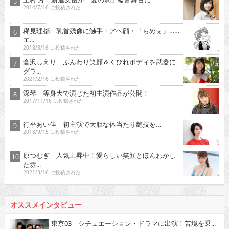
2014/7/16 に投稿された
稀見理都 乳首残像に触手・アヘ顔・「らめぇ」……
エ...
2018/3/16 に投稿された
倉沢しえり ふんわり笑顔＆くびれボディを武器に
グラ...
2021/2/16 に投稿された
深琴 等身大で演じた初主演作品が公開！
2017/11/16 に投稿された
行平あい佳 初主演で大胆な体当たり艶技を…
2018/9/15 に投稿された
原つむぎ 人気上昇中！愛らしい笑顔とほんわかし
た雰...
2021/3/16 に投稿された
オススメインタビュー
東京03 シチュエーション・ドラマに出演！苦境を乗...