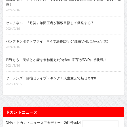
売！
2024/2/16
センチネル 『月笑』年間王者が極致目指して爆発する!?
2024/2/16
パンプキンポテトフライ M-1で決勝に行く“理由”が見つかった(笑)
2024/1/16
月野もも 美貌と才能を兼ね備えた“奇跡の原石”がDVDに初挑戦！
2024/1/16
ヤーレンズ 目指せライブ・キング！人生変えて魅せます!!
2023/12/15
ドカントニュース
DNA～ドカントニュースアカデミー～261号vol.4