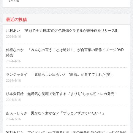
最近の投稿
川村あい “笑顔で全力投球”の才色兼備グラドルが復帰作をリリース!!
2024/5/16
仲根なのか 「みんなの言うことは絶対！」が合言葉の新作イメージDVD
発売
2024/4/16
ランジャタイ 「素晴らしい出会いと〝癒着〟が育ててくれた(笑)」
2024/4/16
杉本愛莉鈴 無邪気な笑顔で魅了する…“まりり”ちゃん初トレカ発売！
2024/3/16
あぁ～しらき 男かな？女かな？「ずっとフザけていたい！」
2024/3/16
牧野みなた アイドルグループBOCCHI。￼の黄色担当がデビューDVDを発