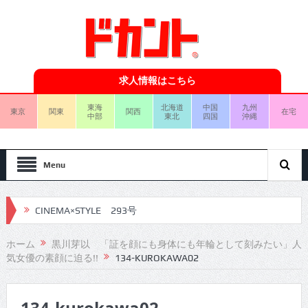
求人情報はこちら
東海
北海道
中国
九州
東京
関東
関西
在宅
中部
東北
四国
沖縄
Menu
CINEMA×STYLE 293号
CINEMA×STYLE 292号
ホーム
黒川芽以 「証を顔にも身体にも年輪として刻みたい」人
気女優の素顔に迫る!!
134-KUROKAWA02
CINEMA×STYLE 291号
CINEMA×STYLE 290号