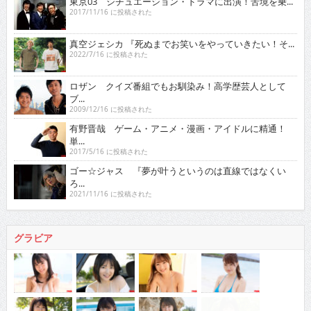
東京03 シチュエーション・ドラマに出演！苦境を乗...
2017/11/16 に投稿された
真空ジェシカ 『死ぬまでお笑いをやっていきたい！そ...
2022/7/16 に投稿された
ロザン クイズ番組でもお馴染み！高学歴芸人として
ブ...
2009/12/16 に投稿された
有野晋哉 ゲーム・アニメ・漫画・アイドルに精通！
単...
2017/5/16 に投稿された
ゴー☆ジャス 『夢が叶うというのは直線ではなくい
ろ...
2021/11/16 に投稿された
グラビア