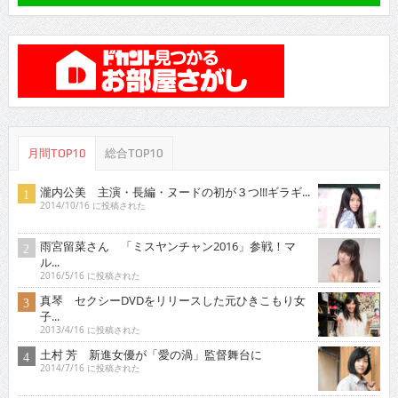
月間TOP10
総合TOP10
瀧内公美 主演・長編・ヌードの初が３つ!!!ギラギ...
2014/10/16 に投稿された
雨宮留菜さん 「ミスヤンチャン2016」参戦！マ
ル...
2016/5/16 に投稿された
真琴 セクシーDVDをリリースした元ひきこもり女
子...
2013/4/16 に投稿された
土村 芳 新進女優が「愛の渦」監督舞台に
2014/7/16 に投稿された