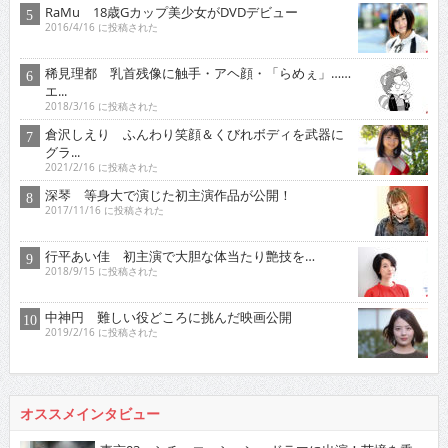
RaMu 18歳Gカップ美少女がDVDデビュー
2016/4/16 に投稿された
稀見理都 乳首残像に触手・アヘ顔・「らめぇ」……
エ...
2018/3/16 に投稿された
倉沢しえり ふんわり笑顔＆くびれボディを武器に
グラ...
2021/2/16 に投稿された
深琴 等身大で演じた初主演作品が公開！
2017/11/16 に投稿された
行平あい佳 初主演で大胆な体当たり艶技を…
2018/9/15 に投稿された
中神円 難しい役どころに挑んだ映画公開
2019/2/16 に投稿された
オススメインタビュー