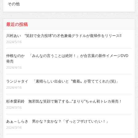
その他
最近の投稿
川村あい “笑顔で全力投球”の才色兼備グラドルが復帰作をリリース!!
2024/5/16
仲根なのか 「みんなの言うことは絶対！」が合言葉の新作イメージDVD
発売
2024/4/16
ランジャタイ 「素晴らしい出会いと〝癒着〟が育ててくれた(笑)」
2024/4/16
杉本愛莉鈴 無邪気な笑顔で魅了する…“まりり”ちゃん初トレカ発売！
2024/3/16
あぁ～しらき 男かな？女かな？「ずっとフザけていたい！」
2024/3/16