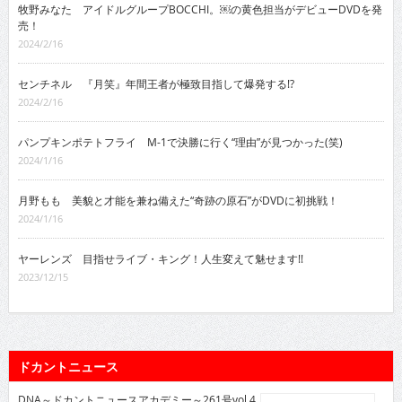
牧野みなた アイドルグループBOCCHI。￼の黄色担当がデビューDVDを発
売！
2024/2/16
センチネル 『月笑』年間王者が極致目指して爆発する!?
2024/2/16
パンプキンポテトフライ M-1で決勝に行く“理由”が見つかった(笑)
2024/1/16
月野もも 美貌と才能を兼ね備えた“奇跡の原石”がDVDに初挑戦！
2024/1/16
ヤーレンズ 目指せライブ・キング！人生変えて魅せます!!
2023/12/15
ドカントニュース
DNA～ドカントニュースアカデミー～261号vol.4