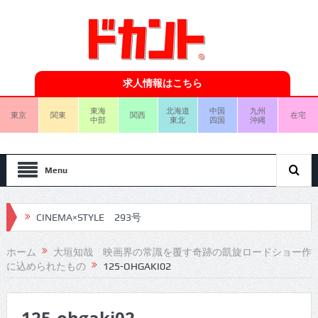
求人情報はこちら
東海
北海道
中国
九州
東京
関東
関西
在宅
中部
東北
四国
沖縄
Menu
CINEMA×STYLE 293号
CINEMA×STYLE 292号
ホーム
大垣知哉 映画界の常識を覆す奇跡の凱旋ロードショー作
に込められたもの
125-OHGAKI02
CINEMA×STYLE 291号
CINEMA×STYLE 290号