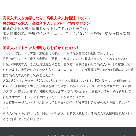
高収入求人をお探しなら、高収入求人情報誌ドカント
男の稼げる求人・高収入求人アルバイト情報マガジン
最新の高収入求人情報をゲットしてドカント稼ごう。
求人情報の他、特集やインタビュー、グラビアなど仕事を探しながら様々な情
報も・・・。
高収入バイトの求人情報ならお任せください！
ドカントでは、エリア別・業種別に高収入バイト情報を幅広く掲載しております。
注目のピックアップ求人も定期的に更新して参りますので、是非チェックしてみてください。
日払いや即決求人、また社員登用ありなど、働き方・目的に合わせて高収入バイトを検索してい
ただけます。接客が好き！という方や、コツコツ集中するのが得意！等、自分の長所にあった業
種で高収入求人を探してみませんか？
人気のPCオペレーター、PC入力の求人もたくさん掲載しています。PCを使って、各種数値化さ
れたデータ情報を入力したり原稿を書いたりするのがPCオペレーターの主な業務です。未経験
の方でも可能なお仕事で、将来のPCスキルアップも見込めます。新着求人情報も続々追加して
おりますので、きっとアナタに合ったバイトが見つかります。
面白特集ページもたっぷりご用意しておりますので、どうぞ楽しみながら求人を探してくださ
い！
高収入バイトをお探しなら、日払いや即決求人を多数掲載している高収入求人情報誌ドカントへ
どうぞお任せくださいませ！