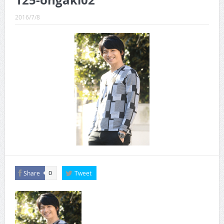
125-ohgaki02
CINEMA×STYLE 289号
2016/7/8
CINEMA×STYLE 288号
CINEMA×STYLE 287号
CINEMA×STYLE 286号
CINEMA×STYLE 285号
CINEMA×STYLE 294号
Share
Tweet
0