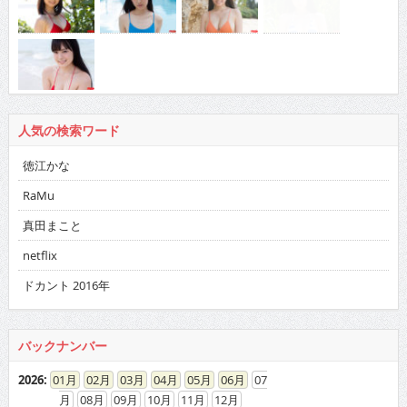
人気の検索ワード
徳江かな
RaMu
真田まこと
netflix
ドカント 2016年
バックナンバー
2026
:
01
02
03
04
05
06
07
08
09
10
11
12