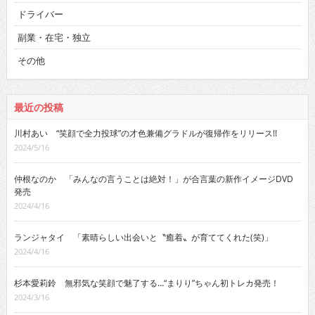
ドライバー
副業・在宅・独立
その他
最近の投稿
川村あい “笑顔で全力投球”の才色兼備グラドルが復帰作をリリース!!
2024/5/16
仲根なのか 「みんなの言うことは絶対！」が合言葉の新作イメージDVD
発売
2024/4/16
ランジャタイ 「素晴らしい出会いと〝癒着〟が育ててくれた(笑)」
2024/4/16
杉本愛莉鈴 無邪気な笑顔で魅了する…“まりり”ちゃん初トレカ発売！
2024/3/16