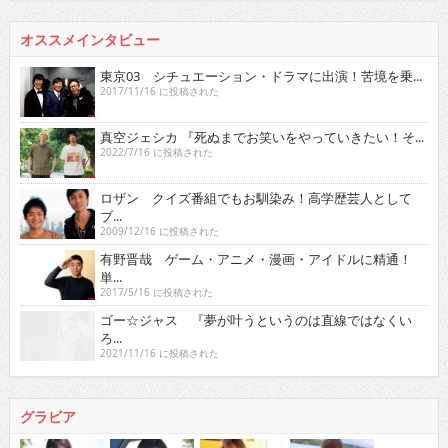
オススメインタビュー
東京03 シチュエーション・ドラマに出演！苦境を乗...
2017/11/16 に投稿された
真空ジェシカ 『死ぬまでお笑いをやっていきたい！そ...
2022/7/16 に投稿された
ロザン クイズ番組でもお馴染み！高学歴芸人として
ブ...
2009/12/16 に投稿された
有野晋哉 ゲーム・アニメ・漫画・アイドルに精通！
単...
2017/5/16 に投稿された
ゴー☆ジャス 『夢が叶うというのは直線ではなくい
ろ...
2021/11/16 に投稿された
グラビア