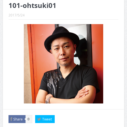
CINEMA×STYLE 289号
101-ohtsuki01
CINEMA×STYLE 288号
2017/5/24
CINEMA×STYLE 287号
CINEMA×STYLE 286号
CINEMA×STYLE 285号
CINEMA×STYLE 294号
Share
Tweet
0