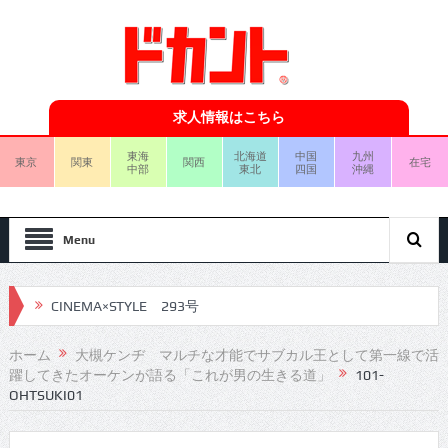
求人情報はこちら
東海
北海道
中国
九州
東京
関東
関西
在宅
中部
東北
四国
沖縄
Menu
CINEMA×STYLE 293号
CINEMA×STYLE 292号
ホーム
大槻ケンヂ マルチな才能でサブカル王として第一線で活
躍してきたオーケンが語る「これが男の生きる道」
101-
CINEMA×STYLE 291号
OHTSUKI01
CINEMA×STYLE 290号