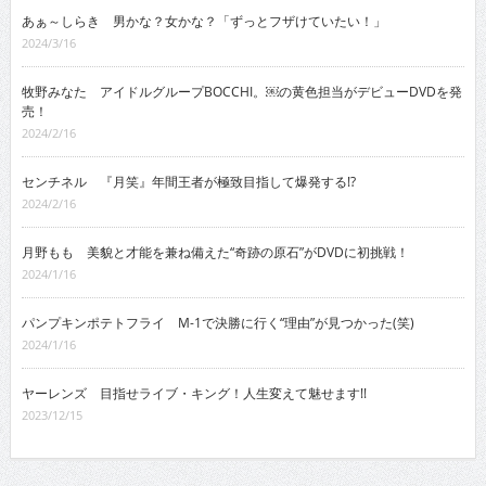
あぁ～しらき 男かな？女かな？「ずっとフザけていたい！」
2024/3/16
牧野みなた アイドルグループBOCCHI。￼の黄色担当がデビューDVDを発
売！
2024/2/16
センチネル 『月笑』年間王者が極致目指して爆発する!?
2024/2/16
月野もも 美貌と才能を兼ね備えた“奇跡の原石”がDVDに初挑戦！
2024/1/16
パンプキンポテトフライ M-1で決勝に行く“理由”が見つかった(笑)
2024/1/16
ヤーレンズ 目指せライブ・キング！人生変えて魅せます!!
2023/12/15