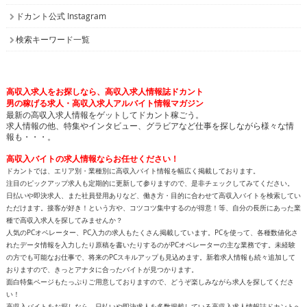
ドカント公式 Instagram
検索キーワード一覧
高収入求人をお探しなら、高収入求人情報誌ドカント
男の稼げる求人・高収入求人アルバイト情報マガジン
最新の高収入求人情報をゲットしてドカント稼ごう。
求人情報の他、特集やインタビュー、グラビアなど仕事を探しながら様々な情
報も・・・。
高収入バイトの求人情報ならお任せください！
ドカントでは、エリア別・業種別に高収入バイト情報を幅広く掲載しております。
注目のピックアップ求人も定期的に更新して参りますので、是非チェックしてみてください。
日払いや即決求人、また社員登用ありなど、働き方・目的に合わせて高収入バイトを検索してい
ただけます。接客が好き！という方や、コツコツ集中するのが得意！等、自分の長所にあった業
種で高収入求人を探してみませんか？
人気のPCオペレーター、PC入力の求人もたくさん掲載しています。PCを使って、各種数値化さ
れたデータ情報を入力したり原稿を書いたりするのがPCオペレーターの主な業務です。未経験
の方でも可能なお仕事で、将来のPCスキルアップも見込めます。新着求人情報も続々追加して
おりますので、きっとアナタに合ったバイトが見つかります。
面白特集ページもたっぷりご用意しておりますので、どうぞ楽しみながら求人を探してくださ
い！
高収入バイトをお探しなら、日払いや即決求人を多数掲載している高収入求人情報誌ドカントへ