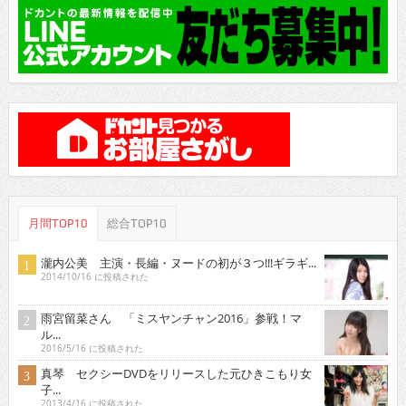
月間TOP10
総合TOP10
瀧内公美 主演・長編・ヌードの初が３つ!!!ギラギ...
2014/10/16 に投稿された
雨宮留菜さん 「ミスヤンチャン2016」参戦！マ
ル...
2016/5/16 に投稿された
真琴 セクシーDVDをリリースした元ひきこもり女
子...
2013/4/16 に投稿された