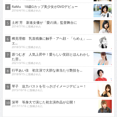
RaMu 18歳Gカップ美少女がDVDデビュー
2016/4/16 に投稿された
土村 芳 新進女優が「愛の渦」監督舞台に
2014/7/16 に投稿された
稀見理都 乳首残像に触手・アヘ顔・「らめぇ」……
エ...
2018/3/16 に投稿された
原つむぎ 人気上昇中！愛らしい笑顔とほんわかし
た雰...
2021/3/16 に投稿された
行平あい佳 初主演で大胆な体当たり艶技を…
2018/9/15 に投稿された
琴子 迫力バストを引っさげイメージデビュー！
2015/10/16 に投稿された
深琴 等身大で演じた初主演作品が公開！
2017/11/16 に投稿された