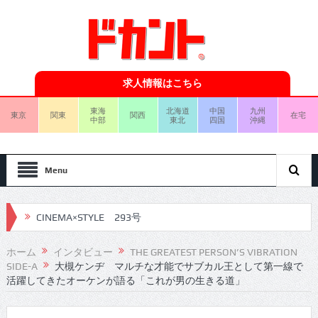
求人情報はこちら
東海
北海道
中国
九州
東京
関東
関西
在宅
中部
東北
四国
沖縄
Menu
CINEMA×STYLE 293号
CINEMA×STYLE 292号
ホーム
インタビュー
THE GREATEST PERSON’S VIBRATION
SIDE-A
大槻ケンヂ マルチな才能でサブカル王として第一線で
CINEMA×STYLE 291号
活躍してきたオーケンが語る「これが男の生きる道」
CINEMA×STYLE 290号