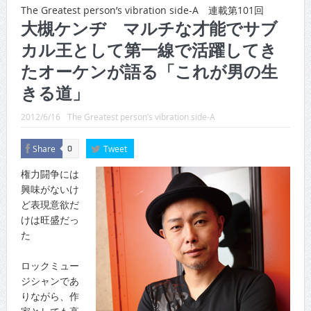
CINEMA×STYLE 289号
The Greatest person’s vibration side-A 連載第101回
大槻ケンヂ マルチな才能でサブ
CINEMA×STYLE 288号
カル王として第一線で活躍してき
CINEMA×STYLE 287号
たオーケンが語る「これが男の生
CINEMA×STYLE 286号
きる道」
CINEMA×STYLE 285号
2012/6/16
The Greatest person’s vibration side-A
CINEMA×STYLE 294号
Share
Tweet
0
権力闘争には
興味がないけ
ど表現意欲だ
けは旺盛だっ
た
ロックミュー
ジシャンであ
りながら、作