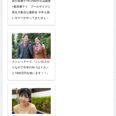
辰巳奈都子×KONAN×立花陽香
×葉加瀬マイ プールサイドに
美女大集合な撮影会 今年も熱
いサマーがやってきたぜぇ～
ストレッチーズ 『いい仕上が
りなので今年のＭ-1はドカン
と1000万円を狙います！！』