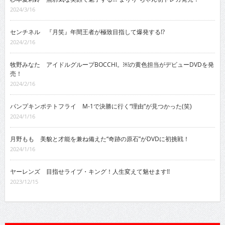
2024/3/16
センチネル 『月笑』年間王者が極致目指して爆発する!?
2024/2/16
牧野みなた アイドルグループBOCCHI。￼の黄色担当がデビューDVDを発
売！
2024/2/16
パンプキンポテトフライ M-1で決勝に行く“理由”が見つかった(笑)
2024/1/16
月野もも 美貌と才能を兼ね備えた“奇跡の原石”がDVDに初挑戦！
2024/1/16
ヤーレンズ 目指せライブ・キング！人生変えて魅せます!!
2023/12/15