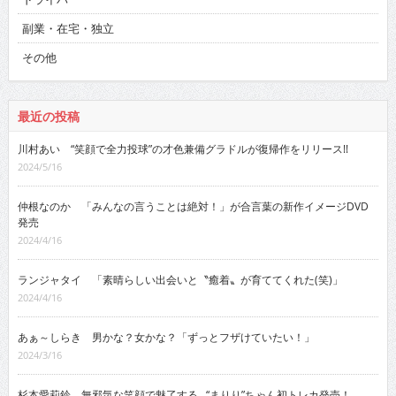
副業・在宅・独立
その他
最近の投稿
川村あい “笑顔で全力投球”の才色兼備グラドルが復帰作をリリース!!
2024/5/16
仲根なのか 「みんなの言うことは絶対！」が合言葉の新作イメージDVD
発売
2024/4/16
ランジャタイ 「素晴らしい出会いと〝癒着〟が育ててくれた(笑)」
2024/4/16
あぁ～しらき 男かな？女かな？「ずっとフザけていたい！」
2024/3/16
杉本愛莉鈴 無邪気な笑顔で魅了する…“まりり”ちゃん初トレカ発売！