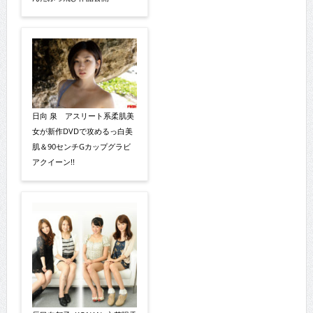
日向 泉 アスリート系柔肌美
女が新作DVDで攻めるっ白美
肌＆90センチGカップグラビ
アクイーン!!