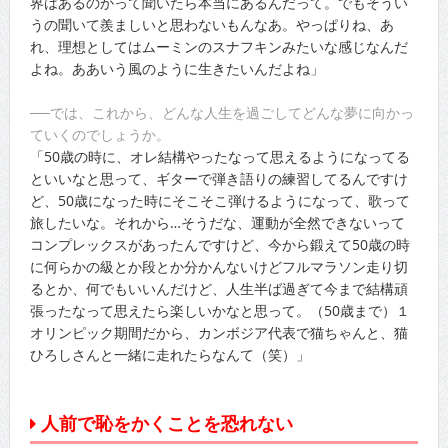
界はあるのかって聞いたら本当にあるんだって。でもそうい
うの聞いて羨ましいと思わないもんなあ。やっぱりね、あ
れ、理想としてはムーミンのスナフキンみたいな感じなんだ
よね。ああいう風のように生きたいんだよね」
──では、これから、どんな人生を過ごしてどんな夢に向かっ
ていくのでしょうか。
「50歳の時に、オレ結構やったなって思えるようになってる
といいなと思って、ギターで弾き語りの練習してるんですけ
ど、50歳になった時にそこそこ弾けるようになって、歌って
旅したいな。それから…そうだな、運動が全然できないって
コンプレックスがあったんですけど、今から鍛えて50歳の時
に何らかの級とか段とか分かんないけどフルマラソン走り切
るとか、何でもいいんだけど、人生半ば過ぎて今まで結構頑
張ったなって思えたら楽しいかなと思って。（50歳まで）１
オリンピック期間だから、カンボジア代表で猫ちゃんと、猫
ひろしさんと一緒に走れたらなんて（笑）」
人前で恥をかくことを恐れない