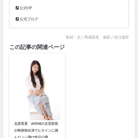
公式HP
公式ブログ
取材・文／馬場英恵 撮影／谷口達郎
この記事の関連ページ
北原里英 AKB48の文芸部長
が映画初出演でヒロインに挑
んだぶっ飛び作品公開