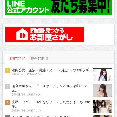
月間TOP10
総合TOP10
瀧内公美 主演・長編・ヌードの初が３つ!!!ギラギ...
2014/10/16 に投稿された
雨宮留菜さん 「ミスヤンチャン2016」参戦！マ
ル...
2016/5/16 に投稿された
真琴 セクシーDVDをリリースした元ひきこもり女
子...
2013/4/16 に投稿された