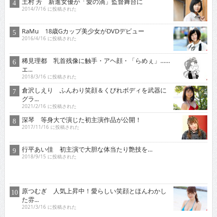
土村 芳 新進女優が「愛の渦」監督舞台に
2014/7/16 に投稿された
RaMu 18歳Gカップ美少女がDVDデビュー
2016/4/16 に投稿された
稀見理都 乳首残像に触手・アヘ顔・「らめぇ」……
エ...
2018/3/16 に投稿された
倉沢しえり ふんわり笑顔＆くびれボディを武器に
グラ...
2021/2/16 に投稿された
深琴 等身大で演じた初主演作品が公開！
2017/11/16 に投稿された
行平あい佳 初主演で大胆な体当たり艶技を…
2018/9/15 に投稿された
原つむぎ 人気上昇中！愛らしい笑顔とほんわかし
た雰...
2021/3/16 に投稿された