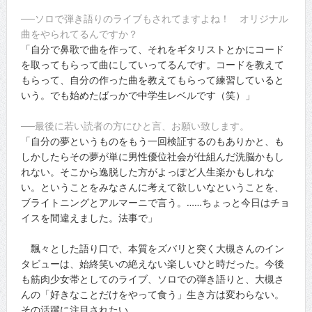
──ソロで弾き語りのライブもされてますよね！ オリジナル
曲をやられてるんですか？
「自分で鼻歌で曲を作って、それをギタリストとかにコード
を取ってもらって曲にしていってるんです。コードを教えて
もらって、自分の作った曲を教えてもらって練習していると
いう。でも始めたばっかで中学生レベルです（笑）」
──最後に若い読者の方にひと言、お願い致します。
「自分の夢というものをもう一回検証するのもありかと、も
しかしたらその夢が単に男性優位社会が仕組んだ洗脳かもし
れない。そこから逸脱した方がよっぽど人生楽かもしれな
い。ということをみなさんに考えて欲しいなということを、
ブライトニングとアルマーニで言う。……ちょっと今日はチョ
イスを間違えました。法事で」
飄々とした語り口で、本質をズバリと突く大槻さんのイン
タビューは、始終笑いの絶えない楽しいひと時だった。今後
も筋肉少女帯としてのライブ、ソロでの弾き語りと、大槻さ
んの「好きなことだけをやって食う」生き方は変わらない。
その活躍に注目されたい。