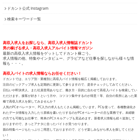
ドカント公式 Instagram
検索キーワード一覧
高収入求人をお探しなら、高収入求人情報誌ドカント
男の稼げる求人・高収入求人アルバイト情報マガジン
最新の高収入求人情報をゲットしてドカント稼ごう。
求人情報の他、特集やインタビュー、グラビアなど仕事を探しながら様々な情
報も・・・。
高収入バイトの求人情報ならお任せください！
ドカントでは、エリア別・業種別に高収入バイト情報を幅広く掲載しております。
注目のピックアップ求人も定期的に更新して参りますので、是非チェックしてみてください。
日払いや即決求人、また社員登用ありなど、働き方・目的に合わせて高収入バイトを検索してい
ただけます。接客が好き！という方や、コツコツ集中するのが得意！等、自分の長所にあった業
種で高収入求人を探してみませんか？
人気のPCオペレーター、PC入力の求人もたくさん掲載しています。PCを使って、各種数値化さ
れたデータ情報を入力したり原稿を書いたりするのがPCオペレーターの主な業務です。未経験
の方でも可能なお仕事で、将来のPCスキルアップも見込めます。新着求人情報も続々追加して
おりますので、きっとアナタに合ったバイトが見つかります。
面白特集ページもたっぷりご用意しておりますので、どうぞ楽しみながら求人を探してくださ
い！
高収入バイトをお探しなら、日払いや即決求人を多数掲載している高収入求人情報誌ドカントへ
どうぞお任せくださいませ！