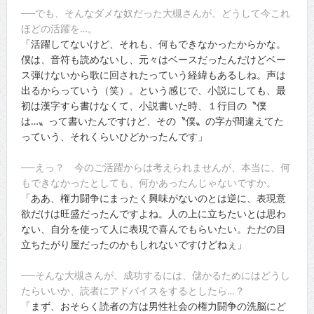
──でも、そんなダメな奴だった大槻さんが、どうして今これ
ほどの活躍を…。
「活躍してないけど、それも、何もできなかったからかな。
僕は、音符も読めないし、元々はベースだったんだけどベー
ス弾けないから歌に回されたっていう経緯もあるしね。声は
出るからっていう（笑）。という感じで、小説にしても、最
初は漢字すら書けなくて、小説書いた時、１行目の〝僕
は…〟って書いたんですけど、その〝僕〟の字が間違えてた
っていう、それくらいひどかったんです」
──えっ？ 今のご活躍からは考えられませんが、本当に、何
もできなかったとしても、何かあったんじゃないですか。
「ああ、権力闘争にまったく興味がないのとは逆に、表現意
欲だけは旺盛だったんですよね。人の上に立ちたいとは思わ
ない、自分を使って人に表現で喜んでもらいたい。ただの目
立ちたがり屋だったのかもしれないですけどねぇ」
──そんな大槻さんが、成功するには、儲かるためにはどうし
たらいいか、読者にアドバイスをするとしたら…？
「まず、おそらく読者の方は男性社会の権力闘争の洗脳にど