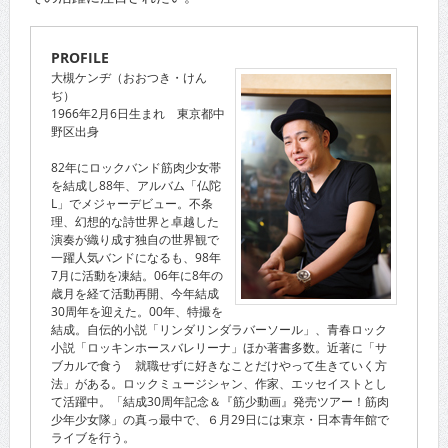
PROFILE
大槻ケンヂ（おおつき・けん
ぢ）
1966年2月6日生まれ 東京都中
野区出身
82年にロックバンド筋肉少女帯
を結成し88年、アルバム「仏陀
L」でメジャーデビュー。不条
理、幻想的な詩世界と卓越した
演奏が織り成す独自の世界観で
一躍人気バンドになるも、98年
7月に活動を凍結。06年に8年の
歳月を経て活動再開、今年結成
30周年を迎えた。00年、特撮を
結成。自伝的小説「リンダリンダラバーソール」、青春ロック
小説「ロッキンホースバレリーナ」ほか著書多数。近著に「サ
ブカルで食う 就職せずに好きなことだけやって生きていく方
法」がある。ロックミュージシャン、作家、エッセイストとし
て活躍中。「結成30周年記念＆『筋少動画』発売ツアー！筋肉
少年少女隊」の真っ最中で、６月29日には東京・日本青年館で
ライブを行う。