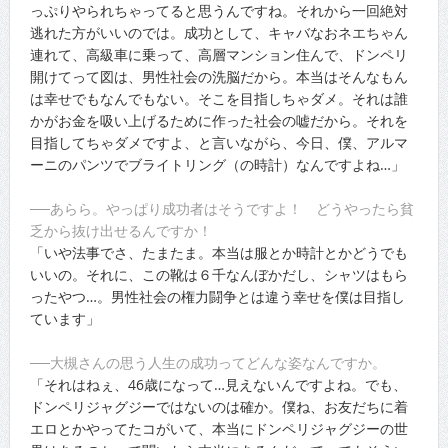
っぷりやられちゃってると思うんですね。それから一回絶対
逃れた方がいいのでは。成功として、キャバなおネエちゃん
連れて、高級車に乗って、高層マンション住んで、ドンペリ
開けてって図は、男性社会の洗脳だから。本当はそんなもん
は幸せでもなんでもない。そこを目指しちゃダメ。それは誰
かがお金を吸い上げるために作った社会の嘘だから。それを
目指してちゃダメですよ、と言いながら、今日、僕、アルマ
ーニのパンツでブライトリング（の時計）なんですよね…」
──あらら。やっぱり成功者はそうですよ！ どうやったら貧
乏から抜け出せるんですか！
「いや法事でさ、たまたま。本当は服とか時計とかどうでも
いいの。それに、この靴は６千なんぼかだし、シャツはもら
ったやつ…。男性社会の権力闘争とは違う幸せを僕は目指し
ています」
──大槻さんの思う人生の成功ってどんな姿なんですか。
「それはねぇ、46歳になって…見えないんですよね。でも、
ドンペリジャグジーではないのは確か。僕ね、お友だちに着
エロとかやってたコがいて、本当にドンペリジャグジーの世