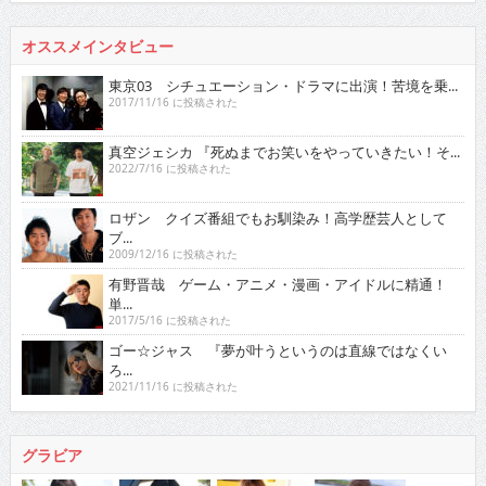
オススメインタビュー
東京03 シチュエーション・ドラマに出演！苦境を乗...
2017/11/16 に投稿された
真空ジェシカ 『死ぬまでお笑いをやっていきたい！そ...
2022/7/16 に投稿された
ロザン クイズ番組でもお馴染み！高学歴芸人として
ブ...
2009/12/16 に投稿された
有野晋哉 ゲーム・アニメ・漫画・アイドルに精通！
単...
2017/5/16 に投稿された
ゴー☆ジャス 『夢が叶うというのは直線ではなくい
ろ...
2021/11/16 に投稿された
グラビア