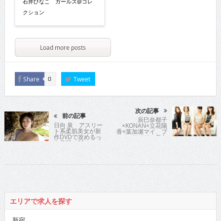
石井ひなこ ガールズ@コレ
クション
Load more posts
Share
Tweet
0
次の記事
前の記事
辰巳奈都子
日向 泉 アスリー
×KONAN×立花陽
ト系柔肌美女が新
香×葉加瀬マイ プ
作DVDで攻めるっ
ールサイドに美女
白美肌＆90センチ
大集合な撮影会 今
Gカップグラビア
年も熱いサマーが
クイーン!!
やってきたぜぇ～
エリアで求人を探す
新宿