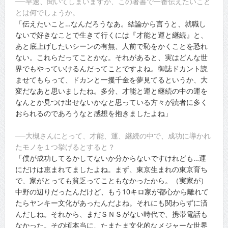
──早速、聞いてしまいますが、この著書で一番伝えたいこと
とは何でしょうか。
「伝えたいこと…なんだろうなあ。結論から言うと、就職し
ないで好きなことで生きて行くには『才能と運と継続』と、
あと底上げしたいシーンの有無、人前で恥をかくことを恐れ
ない。これらだってことかな。それがあると、実はどんな世
界でもやっていけるんだってことですよね。御誌ドカント読
ませてもらって、ドカンと一攫千金を夢見てるというか、大
変だなあと思いましたね。多分、才能と運と継続の中の運を
なんとか見つけ出せないかなと思っている方々が読者に多く
おられるのであろうなと感想を抱きましたよね」
──大槻さんにとって、才能、運、継続の中で、成功に導かれ
たモノを１つ挙げるとすると？
「僕が成功してるかしてないか分からないですけれども…運
にだけは恵まれてましたよね。まず、東京生まれの東京育ち
で、家がとっても貧乏ってこともなかったから。（実家が）
中野の辺りだったんだけど、もう10キロ家が都心から離れて
たらヤンキー文化があったんだよね。それにも関わらずに済
んだしね。それから、まだＳＮＳがない時代で、携帯電話も
なかった。その頃本当に、たまたま文化的なメジャーな世界