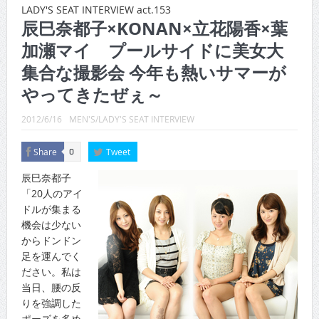
CINEMA×STYLE 289号
LADY'S SEAT INTERVIEW act.153
辰巳奈都子×KONAN×立花陽香×葉
CINEMA×STYLE 288号
加瀬マイ プールサイドに美女大
CINEMA×STYLE 287号
集合な撮影会 今年も熱いサマーが
CINEMA×STYLE 286号
やってきたぜぇ～
CINEMA×STYLE 285号
2012/6/16
MEN'S/LADY'S SEAT INTERVIEW
CINEMA×STYLE 294号
Share
Tweet
0
辰巳奈都子
「20人のアイ
ドルが集まる
機会は少ない
からドンドン
足を運んでく
ださい。私は
当日、腰の反
りを強調した
ポーズを多め