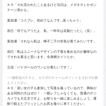
ＫＯ「それ言われたことあるけど当日は、メガネＯＬかボン
テージ系かも」
葉加瀬「コスプレ、初めてなんです…迷っちゃう」
辰巳「何でもアリだよ、私、一昨年は花魁だったし（笑）」
葉加瀬「それなら私は、峰不二子の衣装が着てみたいです」
辰巳「私はユニークなデザインの下着を集めるのが趣味なの
でそれを着ると思います。全身網タイツとか」
立花「バドガールのワンピが着たいです！」
──撮影会のＰＲと、カラダのチャームポイントをそれぞれ教
えてください。
ＫＯ「若い女の子も参加して写真を撮っているので、興味が
ある同性の方はぜひ！ 一眼レフじゃなくても、普通のデジ
カメでも大丈夫ですよ。お祭りを一緒に楽しみましょう。運
動で鍛えたプリッとしたお尻を撮りに来てください」