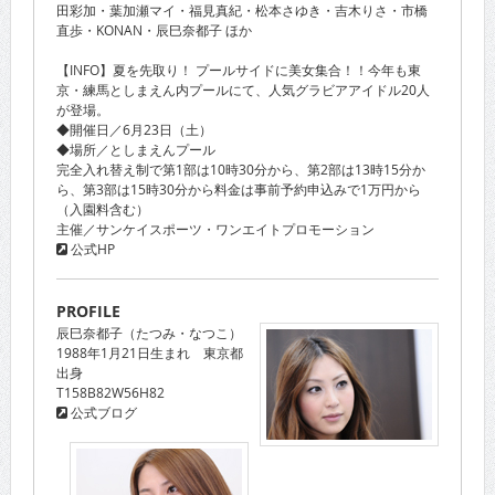
田彩加・葉加瀬マイ・福見真紀・松本さゆき・吉木りさ・市橋
直歩・KONAN・辰巳奈都子 ほか
【INFO】夏を先取り！ プールサイドに美女集合！！今年も東
京・練馬としまえん内プールにて、人気グラビアアイドル20人
が登場。
◆開催日／6月23日（土）
◆場所／としまえんプール
完全入れ替え制で第1部は10時30分から、第2部は13時15分か
ら、第3部は15時30分から料金は事前予約申込みで1万円から
（入園料含む）
主催／サンケイスポーツ・ワンエイトプロモーション
公式HP
PROFILE
辰巳奈都子（たつみ・なつこ）
1988年1月21日生まれ 東京都
出身
T158B82W56H82
公式ブログ