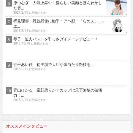
原つむぎ 人気上昇中！愛らしい笑顔とほんわかし
た雰...
2021/3/16 に投稿された
稀見理都 乳首残像に触手・アヘ顔・「らめぇ」……
エ...
2018/3/16 に投稿された
琴子 迫力バストを引っさげイメージデビュー！
2015/10/16 に投稿された
行平あい佳 初主演で大胆な体当たり艶技を…
2018/9/15 に投稿された
青山ひかる 童顔柔らかＩカップは天下無敵の破壊
力！...
2015/2/16 に投稿された
オススメインタビュー
東京03 シチュエーション・ドラマに出演！苦境を乗...
2017/11/16 に投稿された
真空ジェシカ 『死ぬまでお笑いをやっていきたい！そ...