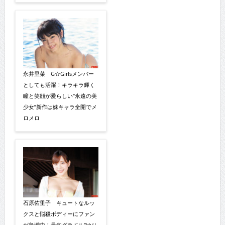
永井里菜 G☆Girlsメンバー
としても活躍！キラキラ輝く
瞳と笑顔が愛らしい“永遠の美
少女”新作は妹キャラ全開でメ
ロメロ
石原佑里子 キュートなルッ
クスと悩殺ボディーにファン
が急増中！最旬グラドル“ゆり