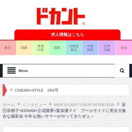
求人情報はこちら
東海
北海道
中国
九州
東京
関東
関西
在宅
中部
東北
四国
沖縄
Menu
CINEMA×STYLE 293号
CINEMA×STYLE 292号
ホーム
インタビュー
MEN'S/LADY'S SEAT INTERVIEW
辰
巳奈都子×KONAN×立花陽香×葉加瀬マイ プールサイドに美女大集
CINEMA×STYLE 291号
合な撮影会 今年も熱いサマーがやってきたぜぇ～
CINEMA×STYLE 290号