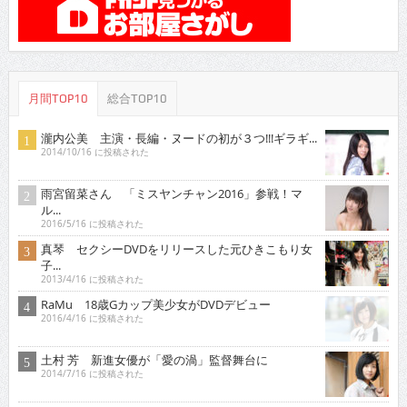
月間TOP10
総合TOP10
瀧内公美 主演・長編・ヌードの初が３つ!!!ギラギ...
2014/10/16 に投稿された
雨宮留菜さん 「ミスヤンチャン2016」参戦！マ
ル...
2016/5/16 に投稿された
真琴 セクシーDVDをリリースした元ひきこもり女
子...
2013/4/16 に投稿された
RaMu 18歳Gカップ美少女がDVDデビュー
2016/4/16 に投稿された
土村 芳 新進女優が「愛の渦」監督舞台に
2014/7/16 に投稿された