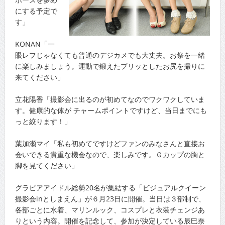
にする予定で
す」
KONAN「一
眼レフじゃなくても普通のデジカメでも大丈夫。お祭を一緒
に楽しみましょう。運動で鍛えたプリッとしたお尻を撮りに
来てください」
立花陽香「撮影会に出るのが初めてなのでワクワクしていま
す。健康的な体が チャームポイントですけど、当日までにも
っと絞ります！」
葉加瀬マイ「私も初めてですけどファンのみなさんと直接お
会いできる貴重な機会なので、楽しみです。Ｇカップの胸と
脚を見てください」
グラビアアイドル総勢20名が集結する「ビジュアルクイーン
撮影会inとしまえん」が６月23日に開催。当日は３部制で、
各部ごとに水着、マリンルック、コスプレと衣装チェンジあ
りという内容。開催を記念して、参加が決定している辰巳奈