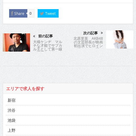
Share
Tweet
0
次の記事
前の記事
北原里英 AKB48
大槻ケンヂ マル
の文芸部長が映画
チな才能でサブカ
初出演でヒロイン
ル王として第一線
に挑んだぶっ飛び
で活躍してきたオ
作品公開
ーケンが語る「こ
れが男の生きる
道」
エリアで求人を探す
新宿
渋谷
池袋
上野