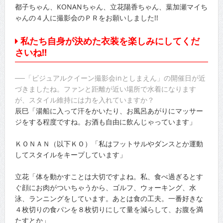
都子ちゃん、KONANちゃん、立花陽香ちゃん、葉加瀬マイち
ゃんの４人に撮影会のＰＲをお願いしました!!
私たち自身が決めた衣装を楽しみにしてくだ
さいね!!
──「ビジュアルクイーン撮影会inとしまえん」の開催日が近
づきましたね。ファンと距離が近い場所で水着になります
が、スタイル維持には力を入れていますか？
辰巳「湯船に入って汗をかいたり、お風呂あがりにマッサー
ジをする程度ですね。お酒も自由に飲んじゃっています」
ＫＯＮＡＮ（以下ＫＯ）「私はフットサルやダンスとか運動
してスタイルをキープしています」
立花「体を動かすことは大切ですよね。私、食べ過ぎるとす
ぐ顔にお肉がついちゃうから、ゴルフ、ウォーキング、水
泳、ランニングをしています。あとは食の工夫。一番好きな
４枚切りの食パンを８枚切りにして量を減らして、お腹を満
たすとか」