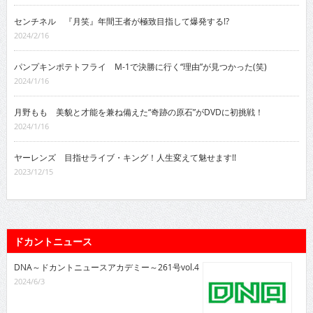
センチネル 『月笑』年間王者が極致目指して爆発する!?
2024/2/16
パンプキンポテトフライ M-1で決勝に行く“理由”が見つかった(笑)
2024/1/16
月野もも 美貌と才能を兼ね備えた“奇跡の原石”がDVDに初挑戦！
2024/1/16
ヤーレンズ 目指せライブ・キング！人生変えて魅せます!!
2023/12/15
ドカントニュース
DNA～ドカントニュースアカデミー～261号vol.4
2024/6/3