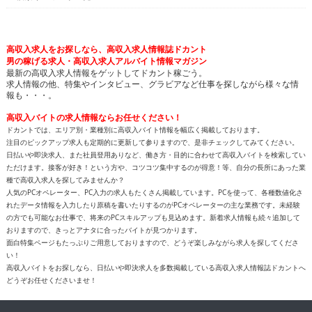
男の稼げる求人・高収入求人アルバイト情報マガジン
最新の高収入求人情報をゲットしてドカント稼ごう。
求人情報の他、特集やインタビュー、グラビアなど仕事を探しながら様々な情
報も・・・。
高収入バイトの求人情報ならお任せください！
ドカントでは、エリア別・業種別に高収入バイト情報を幅広く掲載しております。
注目のピックアップ求人も定期的に更新して参りますので、是非チェックしてみてください。
日払いや即決求人、また社員登用ありなど、働き方・目的に合わせて高収入バイトを検索してい
ただけます。接客が好き！という方や、コツコツ集中するのが得意！等、自分の長所にあった業
種で高収入求人を探してみませんか？
人気のPCオペレーター、PC入力の求人もたくさん掲載しています。PCを使って、各種数値化さ
れたデータ情報を入力したり原稿を書いたりするのがPCオペレーターの主な業務です。未経験
の方でも可能なお仕事で、将来のPCスキルアップも見込めます。新着求人情報も続々追加して
おりますので、きっとアナタに合ったバイトが見つかります。
面白特集ページもたっぷりご用意しておりますので、どうぞ楽しみながら求人を探してくださ
い！
高収入バイトをお探しなら、日払いや即決求人を多数掲載している高収入求人情報誌ドカントへ
どうぞお任せくださいませ！
All contents copyright © 2002-2025
ドカント.com
. All rights
reserved. 掲載記事、写真、イラストの無断転載を禁じます。