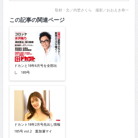
取材・文／内埜さくら 撮影／おおえき寿一
この記事の関連ページ
ドカンと18年6月号を全部出
し 189号
ドカント18年2月号先出し情報
185号 vol.2 葉加瀬マイ