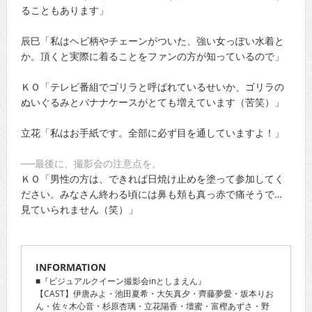
ることもあります」
辰巳「私はヘビ柄やチェーンがついた、強い女っぽい水着と
か。頂くと実際に着ることをファンの方が知っているので」
ＫＯ「テレビ番組でゴリラと呼ばれているせいか、ゴリラの
ぬいぐるみとバナナケースがとても増えています（苦笑）」
立花「私はお手紙です。全部に必ず目を通していますよ！」
──最後に、撮影会の注意点を。
ＫＯ「男性の方は、できれば日焼け止めを塗って参加してく
ださい。みなさん終わる頃には鼻も頬も真っ赤で痛そうで…
見ていられません（笑）」
INFORMATION
■『ビジュアルクイーン撮影会inとしまえん』
【CAST】伊唐みよ・池田夏希・大矢真夕・齊藤夢愛・坂本りお
ん・佐々木心音・杉原杏璃・立花陽香・壇蜜・富樫あずさ・野