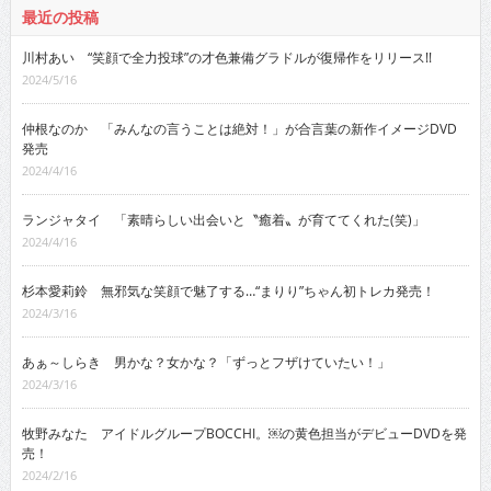
最近の投稿
川村あい “笑顔で全力投球”の才色兼備グラドルが復帰作をリリース!!
2024/5/16
仲根なのか 「みんなの言うことは絶対！」が合言葉の新作イメージDVD
発売
2024/4/16
ランジャタイ 「素晴らしい出会いと〝癒着〟が育ててくれた(笑)」
2024/4/16
杉本愛莉鈴 無邪気な笑顔で魅了する…“まりり”ちゃん初トレカ発売！
2024/3/16
あぁ～しらき 男かな？女かな？「ずっとフザけていたい！」
2024/3/16
牧野みなた アイドルグループBOCCHI。￼の黄色担当がデビューDVDを発
売！
2024/2/16