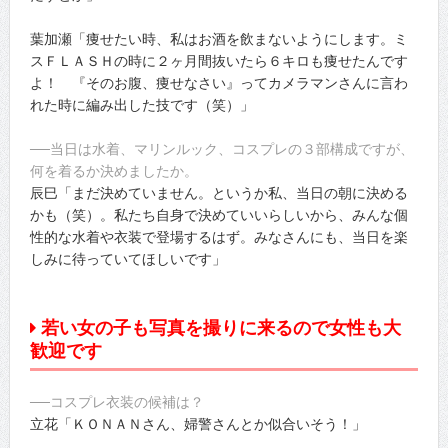
葉加瀬「痩せたい時、私はお酒を飲まないようにします。ミ
スＦＬＡＳＨの時に２ヶ月間抜いたら６キロも痩せたんです
よ！ 『そのお腹、痩せなさい』ってカメラマンさんに言わ
れた時に編み出した技です（笑）」
──当日は水着、マリンルック、コスプレの３部構成ですが、
何を着るか決めましたか。
辰巳「まだ決めていません。というか私、当日の朝に決める
かも（笑）。私たち自身で決めていいらしいから、みんな個
性的な水着や衣装で登場するはず。みなさんにも、当日を楽
しみに待っていてほしいです」
若い女の子も写真を撮りに来るので女性も大
歓迎です
──コスプレ衣装の候補は？
立花「ＫＯＮＡＮさん、婦警さんとか似合いそう！」