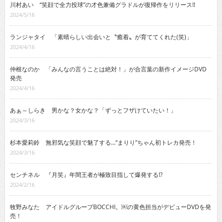
川村あい “笑顔で全力投球”の才色兼備グラドルが復帰作をリリース!!
2024/5/16
ランジャタイ 「素晴らしい出会いと〝癒着〟が育ててくれた(笑)」
2024/4/16
仲根なのか 「みんなの言うことは絶対！」が合言葉の新作イメージDVD
発売
2024/4/16
あぁ～しらき 男かな？女かな？「ずっとフザけていたい！」
2024/3/16
杉本愛莉鈴 無邪気な笑顔で魅了する…“まりり”ちゃん初トレカ発売！
2024/3/16
センチネル 『月笑』年間王者が極致目指して爆発する!?
2024/2/16
牧野みなた アイドルグループBOCCHI。￼の黄色担当がデビューDVDを発
売！