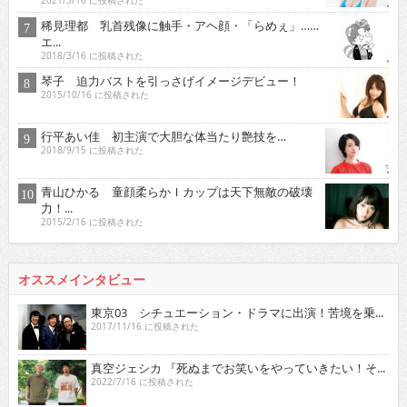
2021/3/16 に投稿された
稀見理都 乳首残像に触手・アヘ顔・「らめぇ」……
エ...
2018/3/16 に投稿された
琴子 迫力バストを引っさげイメージデビュー！
2015/10/16 に投稿された
行平あい佳 初主演で大胆な体当たり艶技を…
2018/9/15 に投稿された
青山ひかる 童顔柔らかＩカップは天下無敵の破壊
力！...
2015/2/16 に投稿された
オススメインタビュー
東京03 シチュエーション・ドラマに出演！苦境を乗...
2017/11/16 に投稿された
真空ジェシカ 『死ぬまでお笑いをやっていきたい！そ...
2022/7/16 に投稿された