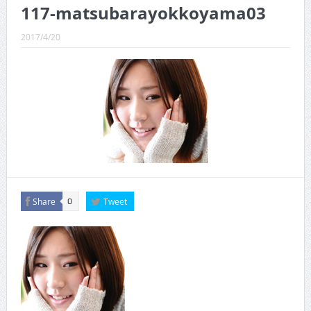
CINEMA×STYLE 289号
117-matsubarayokkoyama03
CINEMA×STYLE 288号
2017/4/20
CINEMA×STYLE 287号
CINEMA×STYLE 286号
CINEMA×STYLE 285号
CINEMA×STYLE 294号
Share
Tweet
0