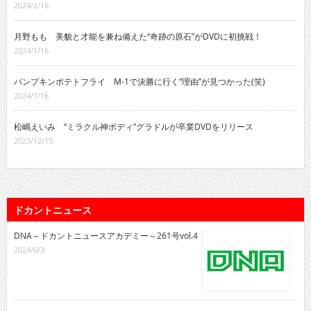
2024/2/16
月野もも 美貌と才能を兼ね備えた“奇跡の原石”がDVDに初挑戦！
2024/1/16
パンプキンポテトフライ M-1で決勝に行く“理由”が見つかった(笑)
2024/1/16
松嶋えいみ “ミラクル神ボディ”グラドルが卒業DVDをリリース
2023/12/15
ドカントニュース
DNA～ドカントニュースアカデミー～261号vol.4
2024/6/3