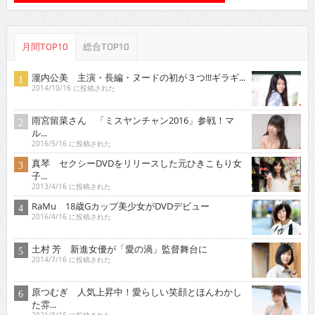
月間TOP10
総合TOP10
瀧内公美 主演・長編・ヌードの初が３つ!!!ギラギ...
2014/10/16 に投稿された
雨宮留菜さん 「ミスヤンチャン2016」参戦！マ
ル...
2016/5/16 に投稿された
真琴 セクシーDVDをリリースした元ひきこもり女
子...
2013/4/16 に投稿された
RaMu 18歳Gカップ美少女がDVDデビュー
2016/4/16 に投稿された
土村 芳 新進女優が「愛の渦」監督舞台に
2014/7/16 に投稿された
原つむぎ 人気上昇中！愛らしい笑顔とほんわかし
た雰...