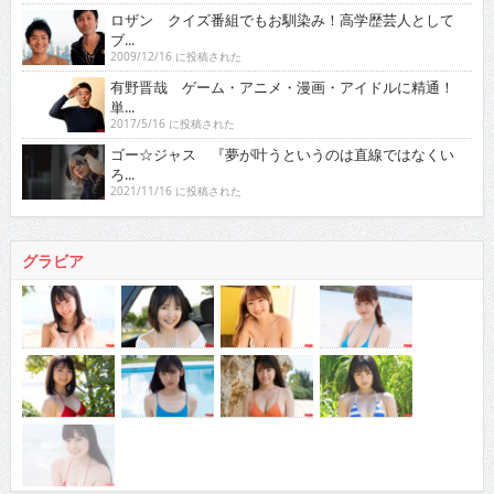
ロザン クイズ番組でもお馴染み！高学歴芸人として
ブ...
2009/12/16 に投稿された
有野晋哉 ゲーム・アニメ・漫画・アイドルに精通！
単...
2017/5/16 に投稿された
ゴー☆ジャス 『夢が叶うというのは直線ではなくい
ろ...
2021/11/16 に投稿された
グラビア