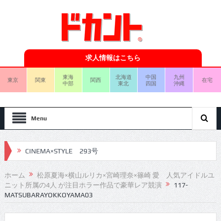
求人情報はこちら
東海
北海道
中国
九州
東京
関東
関西
在宅
中部
東北
四国
沖縄
Menu
CINEMA×STYLE 293号
CINEMA×STYLE 292号
ホーム
松原夏海×横山ルリカ×宮崎理奈×篠崎 愛 人気アイドルユ
ニット所属の4人 が注目ホラー作品で豪華レア競演
117-
CINEMA×STYLE 291号
MATSUBARAYOKKOYAMA03
CINEMA×STYLE 290号