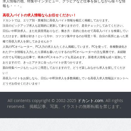
求人情報の他、特集やインタビュー、グラビアなど仕事を探しながら様々な情
報も・・・。
高収入バイトの求人情報ならお任せください！
ドカントでは、エリア別・業種別に高収入バイト情報を幅広く掲載しております。
注目のピックアップ求人も定期的に更新して参りますので、是非チェックしてみてください。
日払いや即決求人、また社員登用ありなど、働き方・目的に合わせて高収入バイトを検索してい
ただけます。接客が好き！という方や、コツコツ集中するのが得意！等、自分の長所にあった業
種で高収入求人を探してみませんか？
人気のPCオペレーター、PC入力の求人もたくさん掲載しています。PCを使って、各種数値化さ
れたデータ情報を入力したり原稿を書いたりするのがPCオペレーターの主な業務です。未経験
の方でも可能なお仕事で、将来のPCスキルアップも見込めます。新着求人情報も続々追加して
おりますので、きっとアナタに合ったバイトが見つかります。
面白特集ページもたっぷりご用意しておりますので、どうぞ楽しみながら求人を探してくださ
い！
高収入バイトをお探しなら、日払いや即決求人を多数掲載している高収入求人情報誌ドカントへ
どうぞお任せくださいませ！
All contents copyright © 2002-2025
ドカント.com
. All rights
reserved. 掲載記事、写真、イラストの無断転載を禁じます。