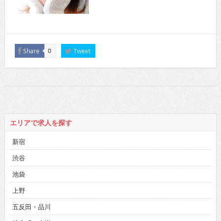
Share
Tweet
0
エリアで求人を探す
新宿
渋谷
池袋
上野
五反田・品川