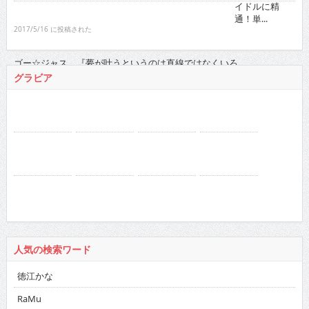
人気の検索ワード
徳江かな
RaMu
真田まこと
netflix
ドカント 2016年
バックナンバー
2026
:
01
02
03
04
05
06
07
08
09
10
11
12