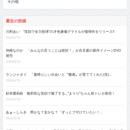
その他
最近の投稿
川村あい “笑顔で全力投球”の才色兼備グラドルが復帰作をリリース!!
2024/5/16
仲根なのか 「みんなの言うことは絶対！」が合言葉の新作イメージDVD
発売
2024/4/16
ランジャタイ 「素晴らしい出会いと〝癒着〟が育ててくれた(笑)」
2024/4/16
杉本愛莉鈴 無邪気な笑顔で魅了する…“まりり”ちゃん初トレカ発売！
2024/3/16
あぁ～しらき 男かな？女かな？「ずっとフザけていたい！」
2024/3/16