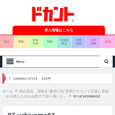
求人情報はこちら
東海
北海道
中国
九州
東京
関東
関西
在宅
中部
東北
四国
沖縄
Menu
CINEMA×STYLE 293号
CINEMA×STYLE 292号
ホーム
内山高志 遅咲き“練習の虫”世界のチャンプ王座に君臨
「やる気とたゆまぬ努力で辿り着いた」
97-UCHIYAMA02
CINEMA×STYLE 291号
CINEMA×STYLE 290号