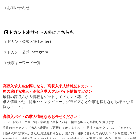
高収入求人をお探しなら、高収入求人情報誌ドカント
男の稼げる求人・高収入求人アルバイト情報マガジン
最新の高収入求人情報をゲットしてドカント稼ごう。
求人情報の他、特集やインタビュー、グラビアなど仕事を探しながら様々な情
報も・・・。
高収入バイトの求人情報ならお任せください！
ドカントでは、エリア別・業種別に高収入バイト情報を幅広く掲載しております。
注目のピックアップ求人も定期的に更新して参りますので、是非チェックしてみてください。
日払いや即決求人、また社員登用ありなど、働き方・目的に合わせて高収入バイトを検索してい
ただけます。接客が好き！という方や、コツコツ集中するのが得意！等、自分の長所にあった業
種で高収入求人を探してみませんか？
人気のPCオペレーター、PC入力の求人もたくさん掲載しています。PCを使って、各種数値化さ
れたデータ情報を入力したり原稿を書いたりするのがPCオペレーターの主な業務です。未経験
の方でも可能なお仕事で、将来のPCスキルアップも見込めます。新着求人情報も続々追加して
おりますので、きっとアナタに合ったバイトが見つかります。
面白特集ページもたっぷりご用意しておりますので、どうぞ楽しみながら求人を探してくださ
い！
高収入バイトをお探しなら、日払いや即決求人を多数掲載している高収入求人情報誌ドカントへ
どうぞお任せくださいませ！
All contents copyright © 2002-2025
ドカント.com
. All rights