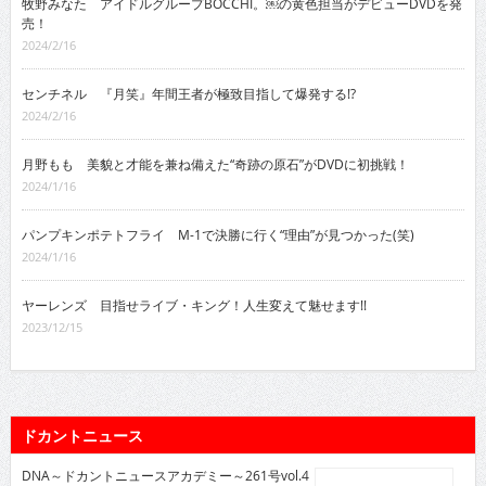
牧野みなた アイドルグループBOCCHI。￼の黄色担当がデビューDVDを発
売！
2024/2/16
センチネル 『月笑』年間王者が極致目指して爆発する!?
2024/2/16
月野もも 美貌と才能を兼ね備えた“奇跡の原石”がDVDに初挑戦！
2024/1/16
パンプキンポテトフライ M-1で決勝に行く“理由”が見つかった(笑)
2024/1/16
ヤーレンズ 目指せライブ・キング！人生変えて魅せます!!
2023/12/15
ドカントニュース
DNA～ドカントニュースアカデミー～261号vol.4