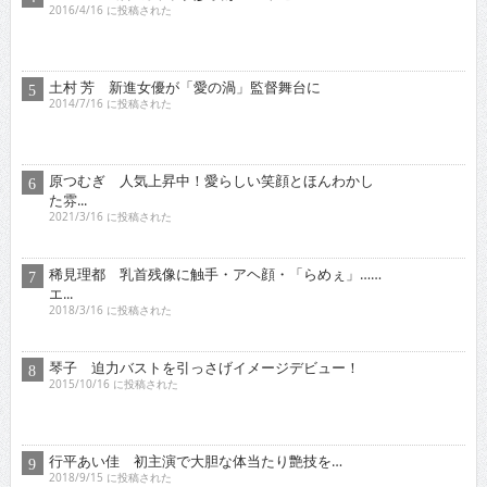
土村 芳 新進女優が「愛の渦」監督舞台に
2014/7/16 に投稿された
原つむぎ 人気上昇中！愛らしい笑顔とほんわかし
た雰...
2021/3/16 に投稿された
稀見理都 乳首残像に触手・アヘ顔・「らめぇ」……
エ...
2018/3/16 に投稿された
琴子 迫力バストを引っさげイメージデビュー！
2015/10/16 に投稿された
行平あい佳 初主演で大胆な体当たり艶技を…
2018/9/15 に投稿された
青山ひかる 童顔柔らかＩカップは天下無敵の破壊
力！...
2015/2/16 に投稿された
オススメインタビュー
東京03 シチュエーション・ドラマに出演！苦境を乗...