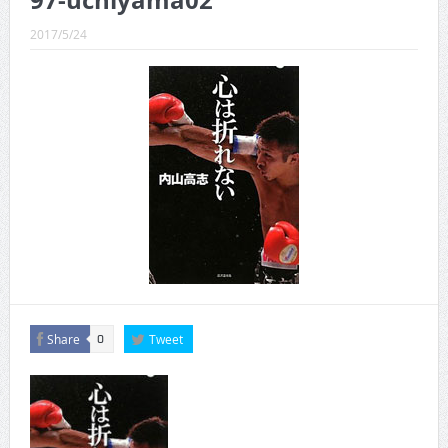
97-uchiyama02
CINEMA×STYLE 289号
2017/5/24
CINEMA×STYLE 288号
CINEMA×STYLE 287号
CINEMA×STYLE 286号
CINEMA×STYLE 285号
CINEMA×STYLE 294号
Share
Tweet
0