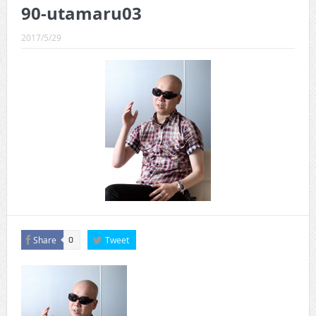
CINEMA×STYLE 289号
90-utamaru03
CINEMA×STYLE 288号
2017/5/29
CINEMA×STYLE 287号
CINEMA×STYLE 286号
CINEMA×STYLE 285号
CINEMA×STYLE 294号
Share
Tweet
0