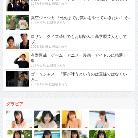
2017/11/16 に投稿された
真空ジェシカ 『死ぬまでお笑いをやっていきたい！そ...
2022/7/16 に投稿された
ロザン クイズ番組でもお馴染み！高学歴芸人として
ブ...
2009/12/16 に投稿された
有野晋哉 ゲーム・アニメ・漫画・アイドルに精通！
単...
2017/5/16 に投稿された
ゴー☆ジャス 『夢が叶うというのは直線ではなくい
ろ...
2021/11/16 に投稿された
グラビア