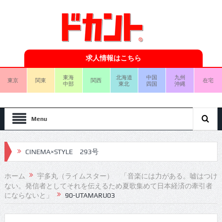
求人情報はこちら
東海
北海道
中国
九州
東京
関東
関西
在宅
中部
東北
四国
沖縄
Menu
CINEMA×STYLE 293号
CINEMA×STYLE 292号
ホーム
宇多丸（ライムスター） 「音楽には力がある。嘘はつけ
ない。発信者としてそれを伝えるため夏歌集めて日本経済の牽引者
CINEMA×STYLE 291号
にならないと」
90-UTAMARU03
CINEMA×STYLE 290号