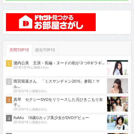
月間TOP10
総合TOP10
瀧内公美 主演・長編・ヌードの初が３つ!!!ギラギ...
2014/10/16 に投稿された
雨宮留菜さん 「ミスヤンチャン2016」参戦！マ
ル...
2016/5/16 に投稿された
真琴 セクシーDVDをリリースした元ひきこもり女
子...
2013/4/16 に投稿された
RaMu 18歳Gカップ美少女がDVDデビュー
2016/4/16 に投稿された