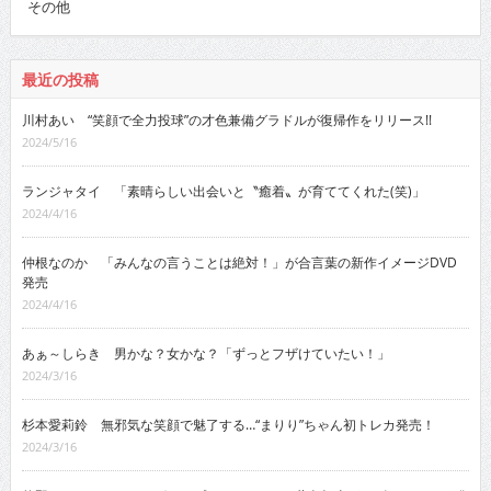
その他
最近の投稿
川村あい “笑顔で全力投球”の才色兼備グラドルが復帰作をリリース!!
2024/5/16
ランジャタイ 「素晴らしい出会いと〝癒着〟が育ててくれた(笑)」
2024/4/16
仲根なのか 「みんなの言うことは絶対！」が合言葉の新作イメージDVD
発売
2024/4/16
あぁ～しらき 男かな？女かな？「ずっとフザけていたい！」
2024/3/16
杉本愛莉鈴 無邪気な笑顔で魅了する…“まりり”ちゃん初トレカ発売！
2024/3/16