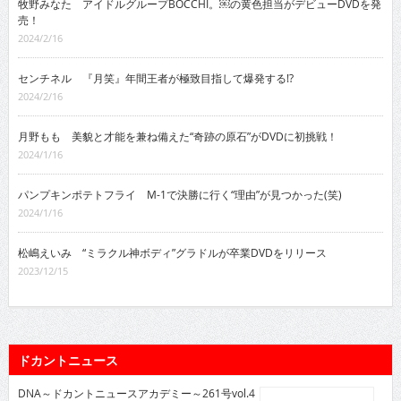
牧野みなた アイドルグループBOCCHI。￼の黄色担当がデビューDVDを発
売！
2024/2/16
センチネル 『月笑』年間王者が極致目指して爆発する!?
2024/2/16
月野もも 美貌と才能を兼ね備えた“奇跡の原石”がDVDに初挑戦！
2024/1/16
パンプキンポテトフライ M-1で決勝に行く“理由”が見つかった(笑)
2024/1/16
松嶋えいみ “ミラクル神ボディ”グラドルが卒業DVDをリリース
2023/12/15
ドカントニュース
DNA～ドカントニュースアカデミー～261号vol.4