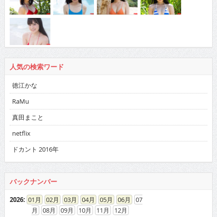
人気の検索ワード
徳江かな
RaMu
真田まこと
netflix
ドカント 2016年
バックナンバー
2026
:
01
02
03
04
05
06
07
08
09
10
11
12