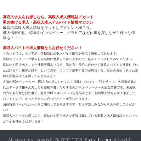
高収入求人をお探しなら、高収入求人情報誌ドカント
男の稼げる求人・高収入求人アルバイト情報マガジン
最新の高収入求人情報をゲットしてドカント稼ごう。
求人情報の他、特集やインタビュー、グラビアなど仕事を探しながら様々な情
報も・・・。
高収入バイトの求人情報ならお任せください！
ドカントでは、エリア別・業種別に高収入バイト情報を幅広く掲載しております。
注目のピックアップ求人も定期的に更新して参りますので、是非チェックしてみてください。
日払いや即決求人、また社員登用ありなど、働き方・目的に合わせて高収入バイトを検索してい
ただけます。接客が好き！という方や、コツコツ集中するのが得意！等、自分の長所にあった業
種で高収入求人を探してみませんか？
人気のPCオペレーター、PC入力の求人もたくさん掲載しています。PCを使って、各種数値化さ
れたデータ情報を入力したり原稿を書いたりするのがPCオペレーターの主な業務です。未経験
の方でも可能なお仕事で、将来のPCスキルアップも見込めます。新着求人情報も続々追加して
おりますので、きっとアナタに合ったバイトが見つかります。
面白特集ページもたっぷりご用意しておりますので、どうぞ楽しみながら求人を探してくださ
い！
高収入バイトをお探しなら、日払いや即決求人を多数掲載している高収入求人情報誌ドカントへ
どうぞお任せくださいませ！
All contents copyright © 2002-2025
ドカント.com
. All rights