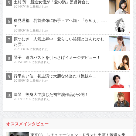
土村 芳 新進女優が「愛の渦」監督舞台に
2014/7/16 に投稿された
稀見理都 乳首残像に触手・アヘ顔・「らめぇ」……
エ...
2018/3/16 に投稿された
原つむぎ 人気上昇中！愛らしい笑顔とほんわかし
た雰...
2021/3/16 に投稿された
琴子 迫力バストを引っさげイメージデビュー！
2015/10/16 に投稿された
行平あい佳 初主演で大胆な体当たり艶技を…
2018/9/15 に投稿された
深琴 等身大で演じた初主演作品が公開！
2017/11/16 に投稿された
オススメインタビュー
東京03 シチュエーション・ドラマに出演！苦境を乗...