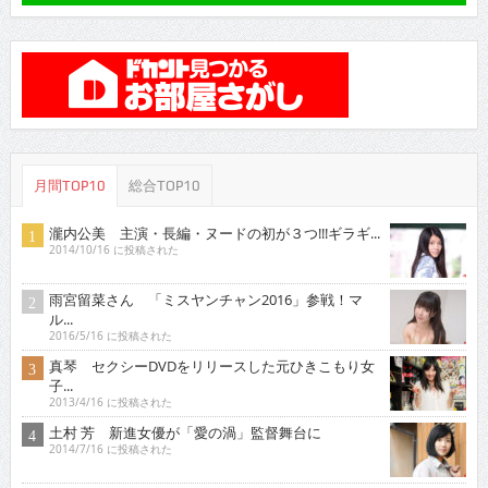
月間TOP10
総合TOP10
瀧内公美 主演・長編・ヌードの初が３つ!!!ギラギ...
2014/10/16 に投稿された
雨宮留菜さん 「ミスヤンチャン2016」参戦！マ
ル...
2016/5/16 に投稿された
真琴 セクシーDVDをリリースした元ひきこもり女
子...
2013/4/16 に投稿された
土村 芳 新進女優が「愛の渦」監督舞台に
2014/7/16 に投稿された