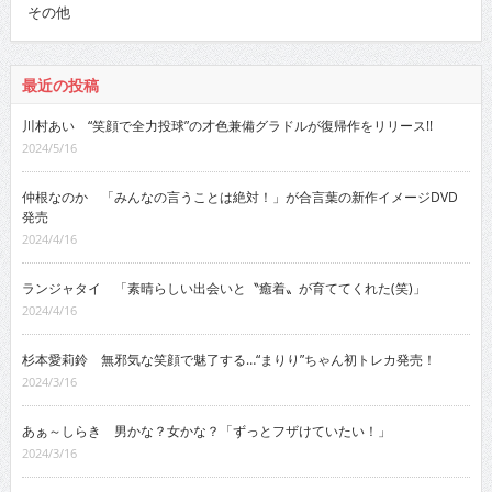
その他
最近の投稿
川村あい “笑顔で全力投球”の才色兼備グラドルが復帰作をリリース!!
2024/5/16
仲根なのか 「みんなの言うことは絶対！」が合言葉の新作イメージDVD
発売
2024/4/16
ランジャタイ 「素晴らしい出会いと〝癒着〟が育ててくれた(笑)」
2024/4/16
杉本愛莉鈴 無邪気な笑顔で魅了する…“まりり”ちゃん初トレカ発売！
2024/3/16
あぁ～しらき 男かな？女かな？「ずっとフザけていたい！」
2024/3/16