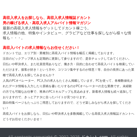
高収入求人をお探しなら、高収入求人情報誌ドカント
男の稼げる求人・高収入求人アルバイト情報マガジン
最新の高収入求人情報をゲットしてドカント稼ごう。
求人情報の他、特集やインタビュー、グラビアなど仕事を探しながら様々な情
報も・・・。
高収入バイトの求人情報ならお任せください！
ドカントでは、エリア別・業種別に高収入バイト情報を幅広く掲載しております。
注目のピックアップ求人も定期的に更新して参りますので、是非チェックしてみてください。
日払いや即決求人、また社員登用ありなど、働き方・目的に合わせて高収入バイトを検索してい
ただけます。接客が好き！という方や、コツコツ集中するのが得意！等、自分の長所にあった業
種で高収入求人を探してみませんか？
人気のPCオペレーター、PC入力の求人もたくさん掲載しています。PCを使って、各種数値化さ
れたデータ情報を入力したり原稿を書いたりするのがPCオペレーターの主な業務です。未経験
の方でも可能なお仕事で、将来のPCスキルアップも見込めます。新着求人情報も続々追加して
おりますので、きっとアナタに合ったバイトが見つかります。
面白特集ページもたっぷりご用意しておりますので、どうぞ楽しみながら求人を探してくださ
い！
高収入バイトをお探しなら、日払いや即決求人を多数掲載している高収入求人情報誌ドカントへ
どうぞお任せくださいませ！
All contents copyright © 2002-2025
ドカント.com
. All rights