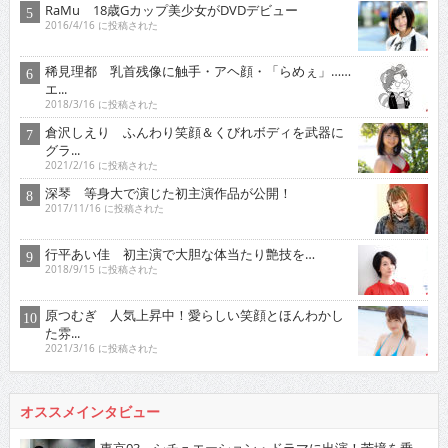
RaMu 18歳Gカップ美少女がDVDデビュー
2016/4/16 に投稿された
稀見理都 乳首残像に触手・アヘ顔・「らめぇ」……
エ...
2018/3/16 に投稿された
倉沢しえり ふんわり笑顔＆くびれボディを武器に
グラ...
2021/2/16 に投稿された
深琴 等身大で演じた初主演作品が公開！
2017/11/16 に投稿された
行平あい佳 初主演で大胆な体当たり艶技を…
2018/9/15 に投稿された
原つむぎ 人気上昇中！愛らしい笑顔とほんわかし
た雰...
2021/3/16 に投稿された
オススメインタビュー