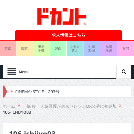
求人情報はこちら
東海
北海道
中国
九州
東京
関東
関西
在宅
中部
東北
四国
沖縄
Menu
CINEMA×STYLE 293号
CINEMA×STYLE 292号
ホーム
一條 俊 人気俳優が東京セレソンDX公演に初参加
106-ICHIJYO03
CINEMA×STYLE 291号
CINEMA×STYLE 290号
106-ichijyo03