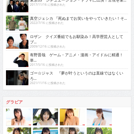
東京03 シチュエーション・ドラマに出演！苦境を乗...
2017/11/16 に投稿された
真空ジェシカ 『死ぬまでお笑いをやっていきたい！そ...
2022/7/16 に投稿された
ロザン クイズ番組でもお馴染み！高学歴芸人として
ブ...
2009/12/16 に投稿された
有野晋哉 ゲーム・アニメ・漫画・アイドルに精通！
単...
2017/5/16 に投稿された
ゴー☆ジャス 『夢が叶うというのは直線ではなくい
ろ...
2021/11/16 に投稿された
グラビア