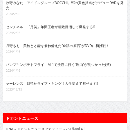
牧野みなた アイドルグループBOCCHI。￼の黄色担当がデビューDVDを発
売！
2024/2/16
センチネル 『月笑』年間王者が極致目指して爆発する!?
2024/2/16
月野もも 美貌と才能を兼ね備えた“奇跡の原石”がDVDに初挑戦！
2024/1/16
パンプキンポテトフライ M-1で決勝に行く“理由”が見つかった(笑)
2024/1/16
ヤーレンズ 目指せライブ・キング！人生変えて魅せます!!
2023/12/15
ドカントニュース
DNA～ドカントニュースアカデミー～261号vol.4