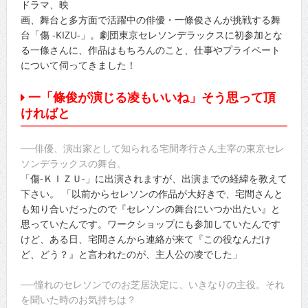
ドラマ、映
画、舞台と多方面で活躍中の俳優・一條俊さんが挑戦する舞
台「傷 -KIZU-」。劇団東京セレソンデラックスに初参加とな
る一條さんに、作品はもちろんのこと、仕事やプライベート
について伺ってきました！
一「條俊が演じる凌もいいね」そう思って頂
ければと
──俳優、演出家として知られる宅間孝行さん主宰の東京セレ
ソンデラックスの舞台。
「傷‐ＫＩＺＵ‐」に出演されますが、出演までの経緯を教えて
下さい。 「以前からセレソンの作品が大好きで、宅間さんと
も知り合いだったので『セレソンの舞台にいつか出たい』と
思っていたんです。ワークショップにも参加していたんです
けど、ある日、宅間さんから連絡が来て『この役なんだけ
ど、どう？』と言われたのが、主人公の凌でした」
──憧れのセレソンでのお芝居決定に、いきなりの主役。それ
を聞いた時のお気持ちは？