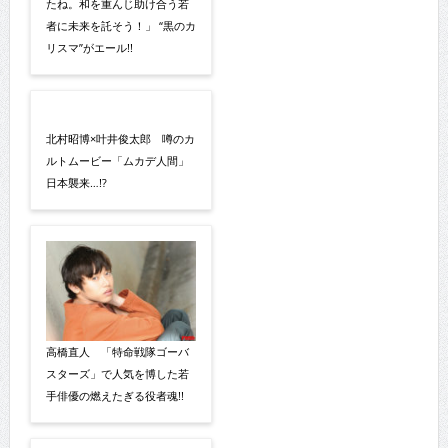
たね。和を重んじ助け合う若
者に未来を託そう！」 “黒のカ
リスマ”がエール!!
北村昭博×叶井俊太郎 噂のカ
ルトムービー「ムカデ人間」
日本襲来…!?
高橋直人 「特命戦隊ゴーバ
スターズ」で人気を博した若
手俳優の燃えたぎる役者魂!!