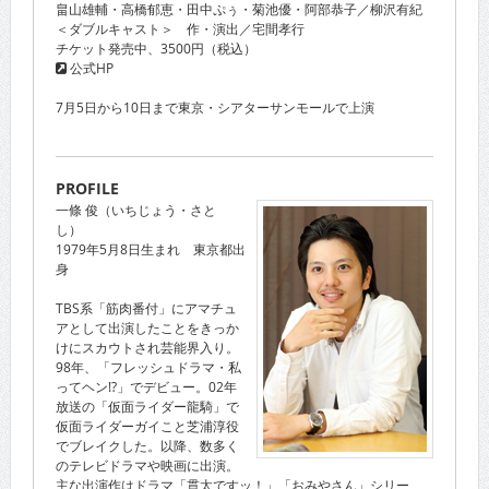
畠山雄輔・高橋郁恵・田中ぷぅ・菊池優・阿部恭子／柳沢有紀
＜ダブルキャスト＞ 作・演出／宅間孝行
チケット発売中、3500円（税込）
公式HP
7月5日から10日まで東京・シアターサンモールで上演
PROFILE
一條 俊（いちじょう・さと
し）
1979年5月8日生まれ 東京都出
身
TBS系「筋肉番付」にアマチュ
アとして出演したことをきっか
けにスカウトされ芸能界入り。
98年、「フレッシュドラマ・私
ってヘン!?」でデビュー。02年
放送の「仮面ライダー龍騎」で
仮面ライダーガイこと芝浦淳役
でブレイクした。以降、数多く
のテレビドラマや映画に出演。
主な出演作はドラマ「貫太ですッ！」「おみやさん」シリー