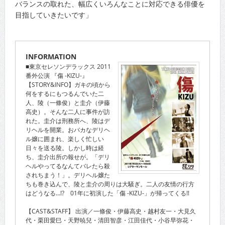
バランスの取れた、幅広くいろんなことに対応できる俳優を
目指していきたいです」
INFORMATION
■東京セレソンデラックス 2011
番外公演 『傷 -KIZU-』
【STORY&INFO】ガキの頃から
何をするにもつるんでいた二
人、陵（一條俊）と圭介（伊藤
高史）。そんな二人に事件が訪
れた。圭介は刑務所へ、陵はデ
リヘルを開業。おバカなデリヘ
ル嬢に囲まれ、楽しく忙しい
日々を送る陵。しかし時は経
ち、圭介出所の報せが。「デリ
ヘルやってるなんてバレたら殺
されちまう！」。デリヘル嬢た
ちも巻き込んで、陵と圭介の周りは大騒ぎ。二人の友情の行方
はどうなる…!? 01年に初演した「傷 -KIZU-」が帰ってくる!!
【CAST&STAFF】 出演／一條俊・伊藤高史・越村友一・大見久
代・栗田愛巳・天野暁兒・清田智彦・江田佳代・小谷早弥花・