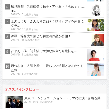
稀見理都 乳首残像に触手・アヘ顔・「らめぇ」……
エ...
2018/3/16 に投稿された
倉沢しえり ふんわり笑顔＆くびれボディを武器に
グラ...
2021/2/16 に投稿された
深琴 等身大で演じた初主演作品が公開！
2017/11/16 に投稿された
行平あい佳 初主演で大胆な体当たり艶技を…
2018/9/15 に投稿された
原つむぎ 人気上昇中！愛らしい笑顔とほんわかし
た雰...
2021/3/16 に投稿された
オススメインタビュー
東京03 シチュエーション・ドラマに出演！苦境を乗...
2017/11/16 に投稿された