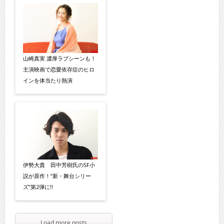
山崎真実 濃厚ラブシーンも！
主演映画で恋愛依存症のヒロ
インを体当たり熱演
伊勢大貴 田中芳樹氏のSF小
説が原作！“新・舞台シリー
ズ”第2弾に!!
Load more posts