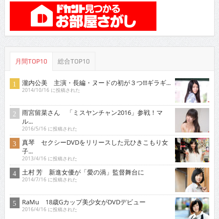
月間TOP10
総合TOP10
瀧内公美 主演・長編・ヌードの初が３つ!!!ギラギ...
2014/10/16 に投稿された
雨宮留菜さん 「ミスヤンチャン2016」参戦！マ
ル...
2016/5/16 に投稿された
真琴 セクシーDVDをリリースした元ひきこもり女
子...
2013/4/16 に投稿された
土村 芳 新進女優が「愛の渦」監督舞台に
2014/7/16 に投稿された
RaMu 18歳Gカップ美少女がDVDデビュー
2016/4/16 に投稿された