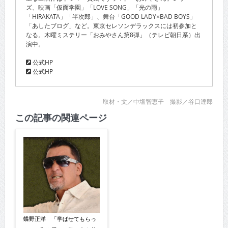
ズ、映画「仮面学園」「LOVE SONG」「光の雨」
「HIRAKATA」「半次郎」、舞台「GOOD LADY×BAD BOYS」
「あしたブログ」など。東京セレソンデラックスには初参加と
なる。木曜ミステリー「おみやさん第8弾」（テレビ朝日系）出
演中。
公式HP
公式HP
取材・文／中塩智恵子 撮影／谷口達郎
この記事の関連ページ
蝶野正洋 「学ばせてもらっ