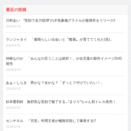
最近の投稿
川村あい “笑顔で全力投球”の才色兼備グラドルが復帰作をリリース!!
2024/5/16
ランジャタイ 「素晴らしい出会いと〝癒着〟が育ててくれた(笑)」
2024/4/16
仲根なのか 「みんなの言うことは絶対！」が合言葉の新作イメージDVD
発売
2024/4/16
あぁ～しらき 男かな？女かな？「ずっとフザけていたい！」
2024/3/16
杉本愛莉鈴 無邪気な笑顔で魅了する…“まりり”ちゃん初トレカ発売！
2024/3/16
センチネル 『月笑』年間王者が極致目指して爆発する!?
2024/2/16