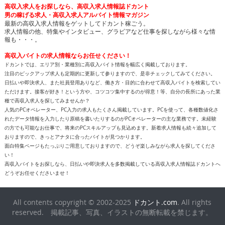
高収入求人をお探しなら、高収入求人情報誌ドカント
男の稼げる求人・高収入求人アルバイト情報マガジン
最新の高収入求人情報をゲットしてドカント稼ごう。
求人情報の他、特集やインタビュー、グラビアなど仕事を探しながら様々な情
報も・・・。
高収入バイトの求人情報ならお任せください！
ドカントでは、エリア別・業種別に高収入バイト情報を幅広く掲載しております。
注目のピックアップ求人も定期的に更新して参りますので、是非チェックしてみてください。
日払いや即決求人、また社員登用ありなど、働き方・目的に合わせて高収入バイトを検索してい
ただけます。接客が好き！という方や、コツコツ集中するのが得意！等、自分の長所にあった業
種で高収入求人を探してみませんか？
人気のPCオペレーター、PC入力の求人もたくさん掲載しています。PCを使って、各種数値化さ
れたデータ情報を入力したり原稿を書いたりするのがPCオペレーターの主な業務です。未経験
の方でも可能なお仕事で、将来のPCスキルアップも見込めます。新着求人情報も続々追加して
おりますので、きっとアナタに合ったバイトが見つかります。
面白特集ページもたっぷりご用意しておりますので、どうぞ楽しみながら求人を探してくださ
い！
高収入バイトをお探しなら、日払いや即決求人を多数掲載している高収入求人情報誌ドカントへ
どうぞお任せくださいませ！
All contents copyright © 2002-2025
ドカント.com
. All rights
reserved. 掲載記事、写真、イラストの無断転載を禁じます。