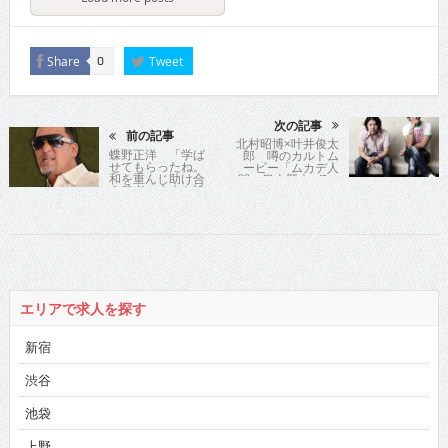
Share
Tweet
0
次の記事
前の記事
北村昭博×叶井俊太
蝶野正洋 「学ば
郎 噂のカルトム
せてもらったね。
ービー「ムカデ人
和を重んじ助け合
間」日本襲来…!?
う若者に未来を託
そう！」 “黒のカ
リスマ”がエール!!
エリアで求人を探す
新宿
渋谷
池袋
上野