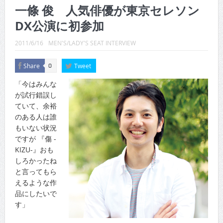
CINEMA×STYLE 289号
一條 俊 人気俳優が東京セレソン
DX公演に初参加
CINEMA×STYLE 288号
CINEMA×STYLE 287号
2011/6/16
MEN'S/LADY'S SEAT INTERVIEW
CINEMA×STYLE 286号
Share
Tweet
0
CINEMA×STYLE 285号
「今はみんな
が試行錯誤し
CINEMA×STYLE 294号
ていて、余裕
のある人は誰
もいない状況
ですが 『傷 -
KIZU-』おも
しろかったね
と言ってもら
えるような作
品にしたいで
す」