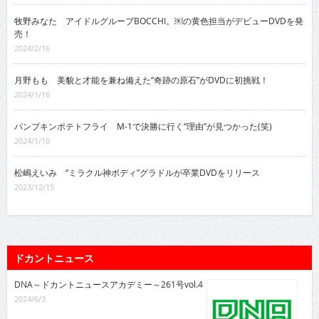
牧野みなた アイドルグループBOCCHI。￼の黄色担当がデビューDVDを発
売！
2024/2/16
月野もも 美貌と才能を兼ね備えた“奇跡の原石”がDVDに初挑戦！
2024/1/16
パンプキンポテトフライ M-1で決勝に行く“理由”が見つかった(笑)
2024/1/16
松嶋えいみ “ミラクル神ボディ”グラドルが卒業DVDをリリース
2023/12/15
ドカントニュース
DNA～ドカントニュースアカデミー～261号vol.4
2024/6/3