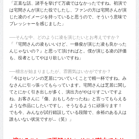
「正直な話、諸手を挙げて万歳ではなかったですね。初演で
は宅間さんが演じた役でしたし、ファンの方は宅間さんが演
じた凌のイメージを持っていると思うので、そういう意味で
プレッシャーを感じました」
──そんな中、どのように凌を演じたいとお考えですか？
「『宅間さんの凌もいいけど、一條俊が演じた凌も良かった
んじゃないの？』と思って頂ければと。僕が演じる凌の評価
も、役者としてやはり欲しいですね」
──稽古が始まりましたが、雰囲気はいかがですか？
「今はセレソンの芝居についていくことで精一杯ですね。み
なさんに引っ張ってもらっています。宅間さんは芝居に関し
てとにかく引き出しが多く、演出力がやはりすごいですよ
ね。お客さんに『傷、おもしろかったね』と言ってもらえる
ような作品にしたいですし、そうなるように頑張ります！
でも今、みんなが試行錯誤している段階で、余裕のある人は
誰もいない状況ですが…（笑）」