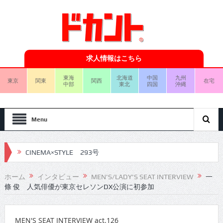
求人情報はこちら
東海
北海道
中国
九州
東京
関東
関西
在宅
中部
東北
四国
沖縄
Menu
CINEMA×STYLE 293号
CINEMA×STYLE 292号
ホーム
インタビュー
MEN'S/LADY'S SEAT INTERVIEW
一
條 俊 人気俳優が東京セレソンDX公演に初参加
CINEMA×STYLE 291号
CINEMA×STYLE 290号
MEN'S SEAT INTERVIEW act.126