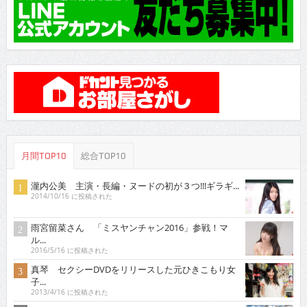
月間TOP10
総合TOP10
瀧内公美 主演・長編・ヌードの初が３つ!!!ギラギ...
2014/10/16 に投稿された
雨宮留菜さん 「ミスヤンチャン2016」参戦！マ
ル...
2016/5/16 に投稿された
真琴 セクシーDVDをリリースした元ひきこもり女
子...
2013/4/16 に投稿された