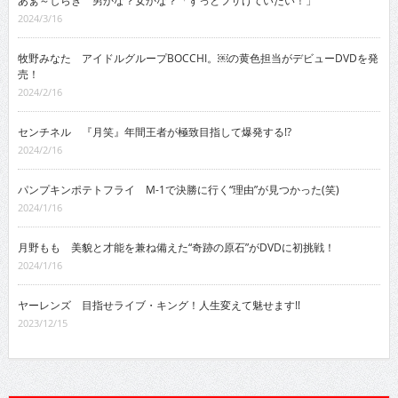
あぁ～しらき 男かな？女かな？「ずっとフザけていたい！」
2024/3/16
牧野みなた アイドルグループBOCCHI。￼の黄色担当がデビューDVDを発
売！
2024/2/16
センチネル 『月笑』年間王者が極致目指して爆発する!?
2024/2/16
パンプキンポテトフライ M-1で決勝に行く“理由”が見つかった(笑)
2024/1/16
月野もも 美貌と才能を兼ね備えた“奇跡の原石”がDVDに初挑戦！
2024/1/16
ヤーレンズ 目指せライブ・キング！人生変えて魅せます!!
2023/12/15