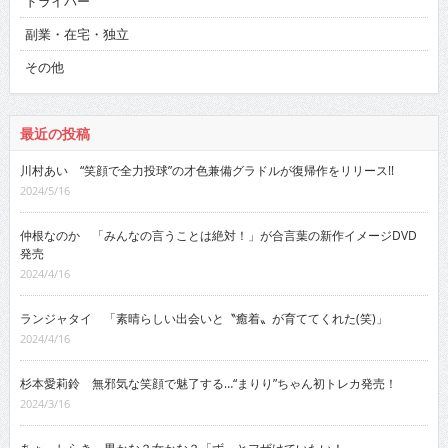
ドライバー
副業・在宅・独立
その他
最近の投稿
川村あい “笑顔で全力投球”の才色兼備グラドルが復帰作をリリース!!
2024/5/16
仲根なのか 「みんなの言うことは絶対！」が合言葉の新作イメージDVD
発売
2024/4/16
ランジャタイ 「素晴らしい出会いと〝癒着〟が育ててくれた(笑)」
2024/4/16
杉本愛莉鈴 無邪気な笑顔で魅了する…“まりり”ちゃん初トレカ発売！
2024/3/16