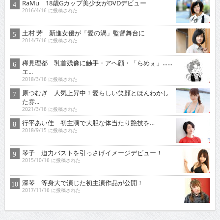
RaMu 18歳Gカップ美少女がDVDデビュー
2016/4/16 に投稿された
土村 芳 新進女優が「愛の渦」監督舞台に
2014/7/16 に投稿された
稀見理都 乳首残像に触手・アヘ顔・「らめぇ」……
エ...
2018/3/16 に投稿された
原つむぎ 人気上昇中！愛らしい笑顔とほんわかし
た雰...
2021/3/16 に投稿された
行平あい佳 初主演で大胆な体当たり艶技を…
2018/9/15 に投稿された
琴子 迫力バストを引っさげイメージデビュー！
2015/10/16 に投稿された
深琴 等身大で演じた初主演作品が公開！
2017/11/16 に投稿された