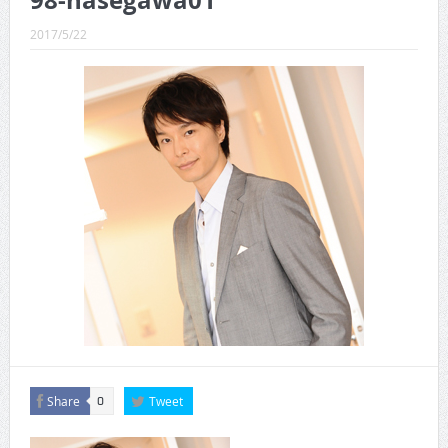
98-hasegawa01
CINEMA×STYLE 289号
2017/5/22
CINEMA×STYLE 288号
CINEMA×STYLE 287号
CINEMA×STYLE 286号
CINEMA×STYLE 285号
CINEMA×STYLE 294号
Share
Tweet
0