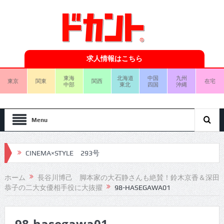
求人情報はこちら
東海
北海道
中国
九州
東京
関東
関西
在宅
中部
東北
四国
沖縄
Menu
CINEMA×STYLE 293号
CINEMA×STYLE 292号
ホーム
長谷川博己 脚本家の大石静さんも絶賛！鈴木京香＆深田
恭子の二大女優相手役に大抜擢
98-HASEGAWA01
CINEMA×STYLE 291号
CINEMA×STYLE 290号