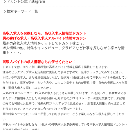
ドカント公式 Instagram
検索キーワード一覧
高収入求人をお探しなら、高収入求人情報誌ドカント
男の稼げる求人・高収入求人アルバイト情報マガジン
最新の高収入求人情報をゲットしてドカント稼ごう。
求人情報の他、特集やインタビュー、グラビアなど仕事を探しながら様々な情
報も・・・。
高収入バイトの求人情報ならお任せください！
ドカントでは、エリア別・業種別に高収入バイト情報を幅広く掲載しております。
注目のピックアップ求人も定期的に更新して参りますので、是非チェックしてみてください。
日払いや即決求人、また社員登用ありなど、働き方・目的に合わせて高収入バイトを検索してい
ただけます。接客が好き！という方や、コツコツ集中するのが得意！等、自分の長所にあった業
種で高収入求人を探してみませんか？
人気のPCオペレーター、PC入力の求人もたくさん掲載しています。PCを使って、各種数値化さ
れたデータ情報を入力したり原稿を書いたりするのがPCオペレーターの主な業務です。未経験
の方でも可能なお仕事で、将来のPCスキルアップも見込めます。新着求人情報も続々追加して
おりますので、きっとアナタに合ったバイトが見つかります。
面白特集ページもたっぷりご用意しておりますので、どうぞ楽しみながら求人を探してくださ
い！
高収入バイトをお探しなら、日払いや即決求人を多数掲載している高収入求人情報誌ドカントへ
どうぞお任せくださいませ！