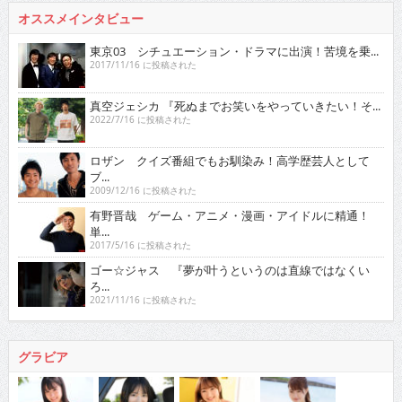
オススメインタビュー
東京03 シチュエーション・ドラマに出演！苦境を乗...
2017/11/16 に投稿された
真空ジェシカ 『死ぬまでお笑いをやっていきたい！そ...
2022/7/16 に投稿された
ロザン クイズ番組でもお馴染み！高学歴芸人として
ブ...
2009/12/16 に投稿された
有野晋哉 ゲーム・アニメ・漫画・アイドルに精通！
単...
2017/5/16 に投稿された
ゴー☆ジャス 『夢が叶うというのは直線ではなくい
ろ...
2021/11/16 に投稿された
グラビア