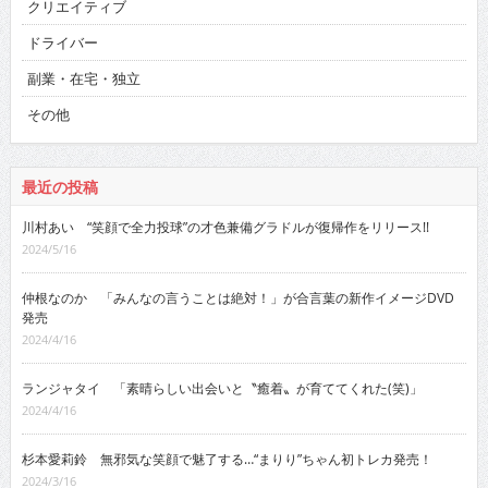
クリエイティブ
ドライバー
副業・在宅・独立
その他
最近の投稿
川村あい “笑顔で全力投球”の才色兼備グラドルが復帰作をリリース!!
2024/5/16
仲根なのか 「みんなの言うことは絶対！」が合言葉の新作イメージDVD
発売
2024/4/16
ランジャタイ 「素晴らしい出会いと〝癒着〟が育ててくれた(笑)」
2024/4/16
杉本愛莉鈴 無邪気な笑顔で魅了する…“まりり”ちゃん初トレカ発売！
2024/3/16