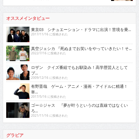
オススメインタビュー
東京03 シチュエーション・ドラマに出演！苦境を乗...
2017/11/16 に投稿された
真空ジェシカ 『死ぬまでお笑いをやっていきたい！そ...
2022/7/16 に投稿された
ロザン クイズ番組でもお馴染み！高学歴芸人として
ブ...
2009/12/16 に投稿された
有野晋哉 ゲーム・アニメ・漫画・アイドルに精通！
単...
2017/5/16 に投稿された
ゴー☆ジャス 『夢が叶うというのは直線ではなくい
ろ...
2021/11/16 に投稿された
グラビア