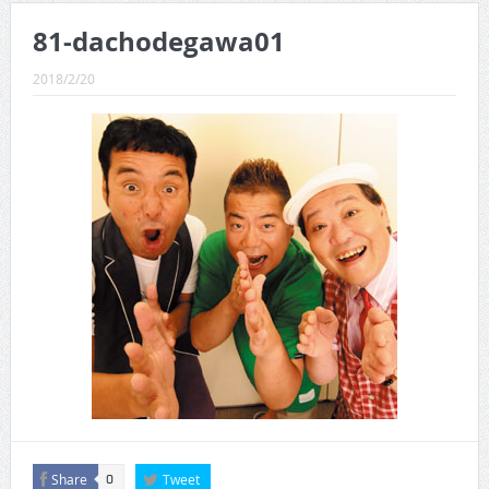
CINEMA×STYLE 289号
81-dachodegawa01
CINEMA×STYLE 288号
2018/2/20
CINEMA×STYLE 287号
CINEMA×STYLE 286号
CINEMA×STYLE 285号
CINEMA×STYLE 294号
Share
Tweet
0