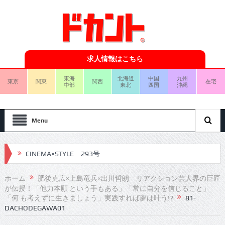
求人情報はこちら
東海
北海道
中国
九州
東京
関東
関西
在宅
中部
東北
四国
沖縄
Menu
CINEMA×STYLE 293号
CINEMA×STYLE 292号
ホーム
肥後克広×上島竜兵×出川哲朗 リアクション芸人界の巨匠
が伝授！「他力本願 という手もある」「常に自分を信じること」
CINEMA×STYLE 291号
「何 も考えずに生きましょう」実践すれば夢は叶う!?
81-
DACHODEGAWA01
CINEMA×STYLE 290号