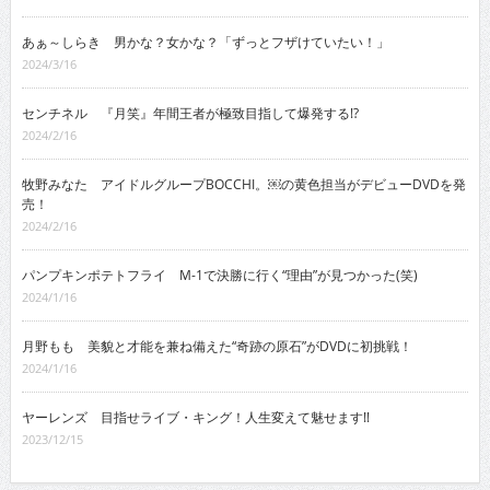
あぁ～しらき 男かな？女かな？「ずっとフザけていたい！」
2024/3/16
センチネル 『月笑』年間王者が極致目指して爆発する!?
2024/2/16
牧野みなた アイドルグループBOCCHI。￼の黄色担当がデビューDVDを発
売！
2024/2/16
パンプキンポテトフライ M-1で決勝に行く“理由”が見つかった(笑)
2024/1/16
月野もも 美貌と才能を兼ね備えた“奇跡の原石”がDVDに初挑戦！
2024/1/16
ヤーレンズ 目指せライブ・キング！人生変えて魅せます!!
2023/12/15