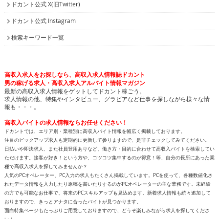
ドカント公式 X(旧Twitter)
ドカント公式 Instagram
検索キーワード一覧
高収入求人をお探しなら、高収入求人情報誌ドカント
男の稼げる求人・高収入求人アルバイト情報マガジン
最新の高収入求人情報をゲットしてドカント稼ごう。
求人情報の他、特集やインタビュー、グラビアなど仕事を探しながら様々な情
報も・・・。
高収入バイトの求人情報ならお任せください！
ドカントでは、エリア別・業種別に高収入バイト情報を幅広く掲載しております。
注目のピックアップ求人も定期的に更新して参りますので、是非チェックしてみてください。
日払いや即決求人、また社員登用ありなど、働き方・目的に合わせて高収入バイトを検索してい
ただけます。接客が好き！という方や、コツコツ集中するのが得意！等、自分の長所にあった業
種で高収入求人を探してみませんか？
人気のPCオペレーター、PC入力の求人もたくさん掲載しています。PCを使って、各種数値化さ
れたデータ情報を入力したり原稿を書いたりするのがPCオペレーターの主な業務です。未経験
の方でも可能なお仕事で、将来のPCスキルアップも見込めます。新着求人情報も続々追加して
おりますので、きっとアナタに合ったバイトが見つかります。
面白特集ページもたっぷりご用意しておりますので、どうぞ楽しみながら求人を探してくださ