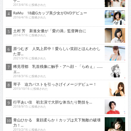
子...
2013/4/16 に投稿された
RaMu 18歳Gカップ美少女がDVDデビュー
2016/4/16 に投稿された
土村 芳 新進女優が「愛の渦」監督舞台に
2014/7/16 に投稿された
原つむぎ 人気上昇中！愛らしい笑顔とほんわかし
た雰...
2021/3/16 に投稿された
稀見理都 乳首残像に触手・アヘ顔・「らめぇ」……
エ...
2018/3/16 に投稿された
琴子 迫力バストを引っさげイメージデビュー！
2015/10/16 に投稿された
行平あい佳 初主演で大胆な体当たり艶技を…
2018/9/15 に投稿された
青山ひかる 童顔柔らかＩカップは天下無敵の破壊
力！...
2015/2/16 に投稿された