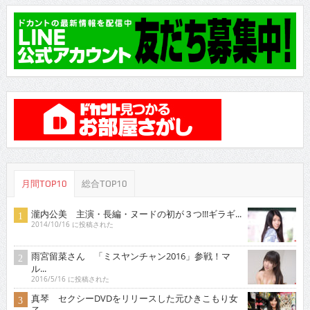
月間TOP10
総合TOP10
瀧内公美 主演・長編・ヌードの初が３つ!!!ギラギ...
2014/10/16 に投稿された
雨宮留菜さん 「ミスヤンチャン2016」参戦！マ
ル...
2016/5/16 に投稿された
真琴 セクシーDVDをリリースした元ひきこもり女