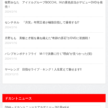
牧野みなた アイドルグループBOCCHI。￼の黄色担当がデビューDVDを発
売！
2024/2/16
センチネル 『月笑』年間王者が極致目指して爆発する!?
2024/2/16
月野もも 美貌と才能を兼ね備えた“奇跡の原石”がDVDに初挑戦！
2024/1/16
パンプキンポテトフライ M-1で決勝に行く“理由”が見つかった(笑)
2024/1/16
ヤーレンズ 目指せライブ・キング！人生変えて魅せます!!
2023/12/15
ドカントニュース
DNA～ドカントニュースアカデミー～261号vol.4