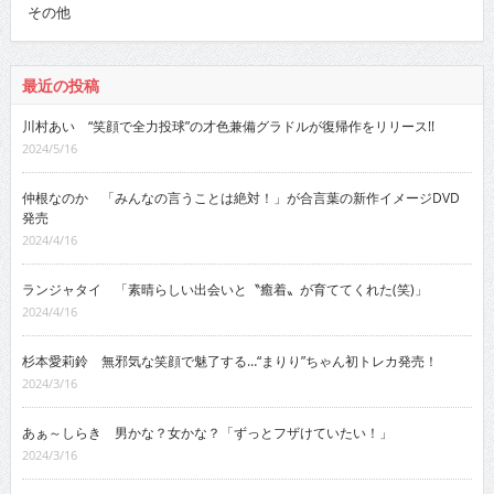
その他
最近の投稿
川村あい “笑顔で全力投球”の才色兼備グラドルが復帰作をリリース!!
2024/5/16
仲根なのか 「みんなの言うことは絶対！」が合言葉の新作イメージDVD
発売
2024/4/16
ランジャタイ 「素晴らしい出会いと〝癒着〟が育ててくれた(笑)」
2024/4/16
杉本愛莉鈴 無邪気な笑顔で魅了する…“まりり”ちゃん初トレカ発売！
2024/3/16
あぁ～しらき 男かな？女かな？「ずっとフザけていたい！」
2024/3/16