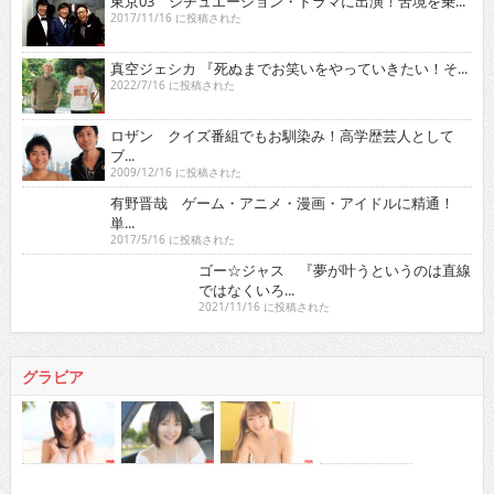
東京03 シチュエーション・ドラマに出演！苦境を乗...
2017/11/16 に投稿された
真空ジェシカ 『死ぬまでお笑いをやっていきたい！そ...
2022/7/16 に投稿された
ロザン クイズ番組でもお馴染み！高学歴芸人として
ブ...
2009/12/16 に投稿された
有野晋哉 ゲーム・アニメ・漫画・アイドルに精通！
単...
2017/5/16 に投稿された
ゴー☆ジャス 『夢が叶うというのは直線ではなくい
ろ...
2021/11/16 に投稿された
グラビア