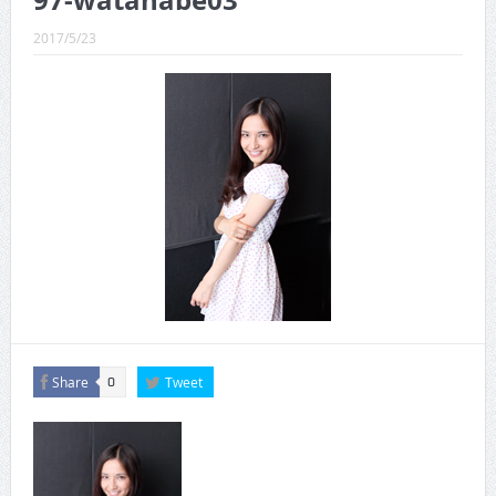
97-watanabe03
CINEMA×STYLE 289号
2017/5/23
CINEMA×STYLE 288号
CINEMA×STYLE 287号
CINEMA×STYLE 286号
CINEMA×STYLE 285号
CINEMA×STYLE 294号
Share
Tweet
0