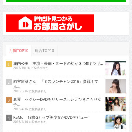
月間TOP10
総合TOP10
瀧内公美 主演・長編・ヌードの初が３つ!!!ギラギ...
2014/10/16 に投稿された
雨宮留菜さん 「ミスヤンチャン2016」参戦！マ
ル...
2016/5/16 に投稿された
真琴 セクシーDVDをリリースした元ひきこもり女
子...
2013/4/16 に投稿された
RaMu 18歳Gカップ美少女がDVDデビュー
2016/4/16 に投稿された