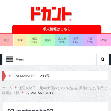
求人情報はこちら
東海
北海道
中国
九州
東京
関東
関西
在宅
中部
東北
四国
沖縄
Menu
CINEMA×STYLE 293号
CINEMA×STYLE 292号
ホーム
渡辺奈緒子 元AV女優みひろの小説を 原作にした作品で
映画初主演
97-WATANABE03
CINEMA×STYLE 291号
CINEMA×STYLE 290号