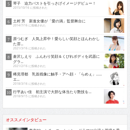
琴子 迫力バストを引っさげイメージデビュー！
2015/10/16 に投稿された
土村 芳 新進女優が「愛の渦」監督舞台に
2014/7/16 に投稿された
原つむぎ 人気上昇中！愛らしい笑顔とほんわかし
た雰...
2021/3/16 に投稿された
倉沢しえり ふんわり笑顔＆くびれボディを武器に
グラ...
2021/2/16 に投稿された
稀見理都 乳首残像に触手・アヘ顔・「らめぇ」……
エ...
2018/3/16 に投稿された
行平あい佳 初主演で大胆な体当たり艶技を…
2018/9/15 に投稿された
オススメインタビュー