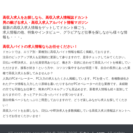
高収入求人をお探しなら、高収入求人情報誌ドカント
男の稼げる求人・高収入求人アルバイト情報マガジン
最新の高収入求人情報をゲットしてドカント稼ごう。
求人情報の他、特集やインタビュー、グラビアなど仕事を探しながら様々な情
報も・・・。
高収入バイトの求人情報ならお任せください！
ドカントでは、エリア別・業種別に高収入バイト情報を幅広く掲載しております。
注目のピックアップ求人も定期的に更新して参りますので、是非チェックしてみてください。
日払いや即決求人、また社員登用ありなど、働き方・目的に合わせて高収入バイトを検索してい
ただけます。接客が好き！という方や、コツコツ集中するのが得意！等、自分の長所にあった業
種で高収入求人を探してみませんか？
人気のPCオペレーター、PC入力の求人もたくさん掲載しています。PCを使って、各種数値化さ
れたデータ情報を入力したり原稿を書いたりするのがPCオペレーターの主な業務です。未経験
の方でも可能なお仕事で、将来のPCスキルアップも見込めます。新着求人情報も続々追加して
おりますので、きっとアナタに合ったバイトが見つかります。
面白特集ページもたっぷりご用意しておりますので、どうぞ楽しみながら求人を探してくださ
い！
高収入バイトをお探しなら、日払いや即決求人を多数掲載している高収入求人情報誌ドカントへ
どうぞお任せくださいませ！