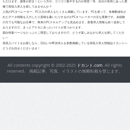
ただけます。接客が好き！という方や、コツコツ集中するのが得意！等、自分の長所にあった業
種で高収入求人を探してみませんか？
人気のPCオペレーター、PC入力の求人もたくさん掲載しています。PCを使って、各種数値化さ
れたデータ情報を入力したり原稿を書いたりするのがPCオペレーターの主な業務です。未経験
の方でも可能なお仕事で、将来のPCスキルアップも見込めます。新着求人情報も続々追加して
おりますので、きっとアナタに合ったバイトが見つかります。
面白特集ページもたっぷりご用意しておりますので、どうぞ楽しみながら求人を探してくださ
い！
高収入バイトをお探しなら、日払いや即決求人を多数掲載している高収入求人情報誌ドカントへ
どうぞお任せくださいませ！
All contents copyright © 2002-2025
ドカント.com
. All rights
reserved. 掲載記事、写真、イラストの無断転載を禁じます。