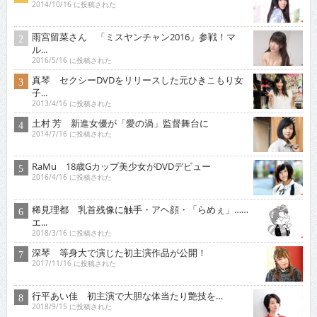
2014/10/16 に投稿された
雨宮留菜さん 「ミスヤンチャン2016」参戦！マ
ル...
2016/5/16 に投稿された
真琴 セクシーDVDをリリースした元ひきこもり女
子...
2013/4/16 に投稿された
土村 芳 新進女優が「愛の渦」監督舞台に
2014/7/16 に投稿された
RaMu 18歳Gカップ美少女がDVDデビュー
2016/4/16 に投稿された
稀見理都 乳首残像に触手・アヘ顔・「らめぇ」……
エ...
2018/3/16 に投稿された
深琴 等身大で演じた初主演作品が公開！
2017/11/16 に投稿された
行平あい佳 初主演で大胆な体当たり艶技を…
2018/9/15 に投稿された