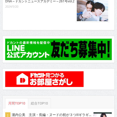
DNA～ドカントニュースアカデミー～261号vol.2
2024/5/20
月間TOP10
総合TOP10
瀧内公美 主演・長編・ヌードの初が３つ!!!ギラギ...