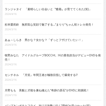
ランジャタイ 「素晴らしい出会いと〝癒着〟が育ててくれた(笑)」
2024/4/16
杉本愛莉鈴 無邪気な笑顔で魅了する…“まりり”ちゃん初トレカ発売！
2024/3/16
あぁ～しらき 男かな？女かな？「ずっとフザけていたい！」
2024/3/16
牧野みなた アイドルグループBOCCHI。￼の黄色担当がデビューDVDを発
売！
2024/2/16
センチネル 『月笑』年間王者が極致目指して爆発する!?
2024/2/16
月野もも 美貌と才能を兼ね備えた“奇跡の原石”がDVDに初挑戦！
2024/1/16
パンプキンポテトフライ M-1で決勝に行く“理由”が見つかった(笑)