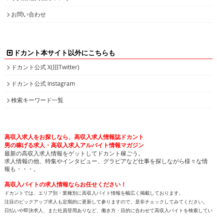
お問い合わせ
ドカント本サイト以外にこちらも
ドカント公式 X(旧Twitter)
ドカント公式 Instagram
検索キーワード一覧
高収入求人をお探しなら、高収入求人情報誌ドカント
男の稼げる求人・高収入求人アルバイト情報マガジン
最新の高収入求人情報をゲットしてドカント稼ごう。
求人情報の他、特集やインタビュー、グラビアなど仕事を探しながら様々な情
報も・・・。
高収入バイトの求人情報ならお任せください！
ドカントでは、エリア別・業種別に高収入バイト情報を幅広く掲載しております。
注目のピックアップ求人も定期的に更新して参りますので、是非チェックしてみてください。
日払いや即決求人、また社員登用ありなど、働き方・目的に合わせて高収入バイトを検索してい