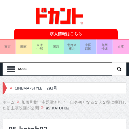
求人情報はこちら
東海
北海道
中国
九州
東京
関東
関西
在宅
中部
東北
四国
沖縄
Menu
CINEMA×STYLE 293号
CINEMA×STYLE 292号
ホーム
加藤和樹 主題歌も担当！自身初となる１人２役に挑戦し
た初主演映画が公開
95-KATOH02
CINEMA×STYLE 291号
CINEMA×STYLE 290号