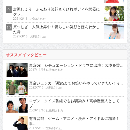
倉沢しえり ふんわり笑顔＆くびれボディを武器に
グラ...
2021/2/16 に投稿された
原つむぎ 人気上昇中！愛らしい笑顔とほんわかし
た雰...
2021/3/16 に投稿された
オススメインタビュー
東京03 シチュエーション・ドラマに出演！苦境を乗...
2017/11/16 に投稿された
真空ジェシカ 『死ぬまでお笑いをやっていきたい！そ...
2022/7/16 に投稿された
ロザン クイズ番組でもお馴染み！高学歴芸人として
ブ...
2009/12/16 に投稿された
有野晋哉 ゲーム・アニメ・漫画・アイドルに精通！
単...
2017/5/16 に投稿された