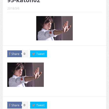
95-katoh02
CINEMA×STYLE 289号
2018/3/6
CINEMA×STYLE 288号
CINEMA×STYLE 287号
CINEMA×STYLE 286号
CINEMA×STYLE 285号
CINEMA×STYLE 294号
Share
Tweet
0
Share
Tweet
0