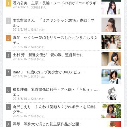
瀧内公美 主演・長編・ヌードの初が３つ!!!ギラギ...
2014/10/16 に投稿された
雨宮留菜さん 「ミスヤンチャン2016」参戦！マ
ル...
2016/5/16 に投稿された
真琴 セクシーDVDをリリースした元ひきこもり女
子...
2013/4/16 に投稿された
土村 芳 新進女優が「愛の渦」監督舞台に
2014/7/16 に投稿された
RaMu 18歳Gカップ美少女がDVDデビュー
2016/4/16 に投稿された
稀見理都 乳首残像に触手・アヘ顔・「らめぇ」……
エ...
2018/3/16 に投稿された
倉沢しえり ふんわり笑顔＆くびれボディを武器に
グラ...
2021/2/16 に投稿された
深琴 等身大で演じた初主演作品が公開！