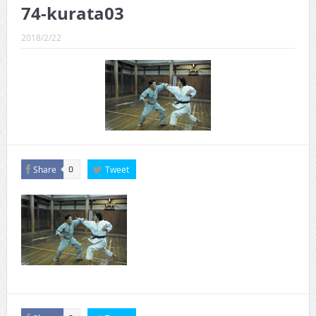
CINEMA×STYLE 289号
74-kurata03
CINEMA×STYLE 288号
2018/2/22
CINEMA×STYLE 287号
CINEMA×STYLE 286号
CINEMA×STYLE 285号
CINEMA×STYLE 294号
Share
Tweet
0