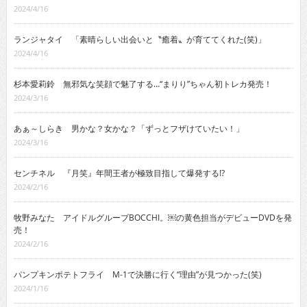
2024/4/16
ランジャタイ 「素晴らしい出会いと〝癒着〟が育ててくれた(笑)」
2024/4/16
杉本愛莉鈴 無邪気な笑顔で魅了する…“まりり”ちゃん初トレカ発売！
2024/3/16
あぁ～しらき 男かな？女かな？「ずっとフザけていたい！」
2024/3/16
センチネル 『月笑』年間王者が極致目指して爆発する!?
2024/2/16
牧野みなた アイドルグループBOCCHI。￼の黄色担当がデビューDVDを発
売！
2024/2/16
パンプキンポテトフライ M-1で決勝に行く“理由”が見つかった(笑)
2024/1/16