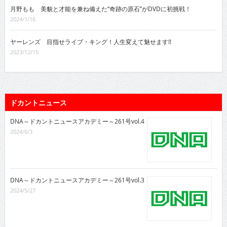
月野もも 美貌と才能を兼ね備えた“奇跡の原石”がDVDに初挑戦！
2024/1/16
ヤーレンズ 目指せライブ・キング！人生変えて魅せます!!
2023/12/15
ドカントニュース
DNA～ドカントニュースアカデミー～261号vol.4
2024/6/3
DNA～ドカントニュースアカデミー～261号vol.3
2024/5/27