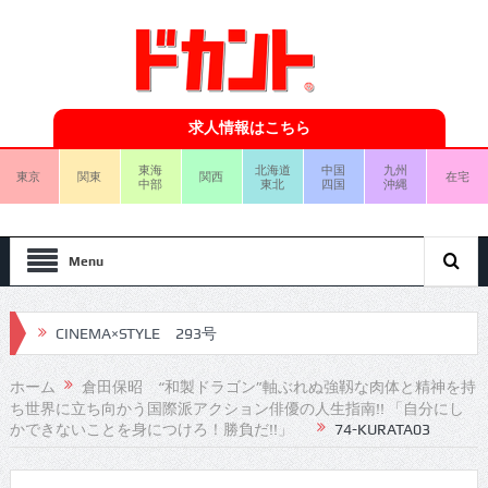
求人情報はこちら
東海
北海道
中国
九州
東京
関東
関西
在宅
中部
東北
四国
沖縄
Menu
CINEMA×STYLE 293号
CINEMA×STYLE 292号
ホーム
倉田保昭 “和製ドラゴン”軸ぶれぬ強靱な肉体と精神を持
ち世界に立ち向かう国際派アクション俳優の人生指南!! 「自分にし
CINEMA×STYLE 291号
かできないことを身につけろ！勝負だ!!」
74-KURATA03
CINEMA×STYLE 290号