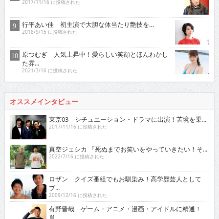
2017/11/16 に投稿された
行平あい佳 初主演で大胆な体当たり艶技を…
2018/9/15 に投稿された
原つむぎ 人気上昇中！愛らしい笑顔とほんわかし
た雰...
2021/3/16 に投稿された
オススメインタビュー
東京03 シチュエーション・ドラマに出演！苦境を乗...
2017/11/16 に投稿された
真空ジェシカ 『死ぬまでお笑いをやっていきたい！そ...
2022/7/16 に投稿された
ロザン クイズ番組でもお馴染み！高学歴芸人として
ブ...
2009/12/16 に投稿された
有野晋哉 ゲーム・アニメ・漫画・アイドルに精通！
単...