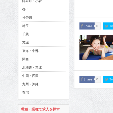
錦糸町・小岩
CINEMA×STYLE 286号
都下
CINEMA×STYLE 285号
神奈川
CINEMA×STYLE 294号
埼玉
Share
Tw
0
千葉
茨城
東海・中部
関西
北海道・東北
中国・四国
Share
Tw
0
九州・沖縄
在宅
職種・業種で求人を探す