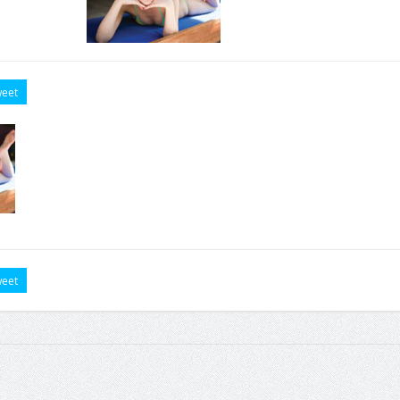
eet
eet