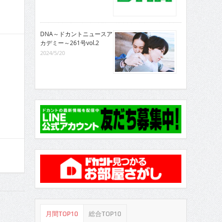
DNA～ドカントニュースア
カデミー～261号vol.2
2024/5/20
月間TOP10
総合TOP10