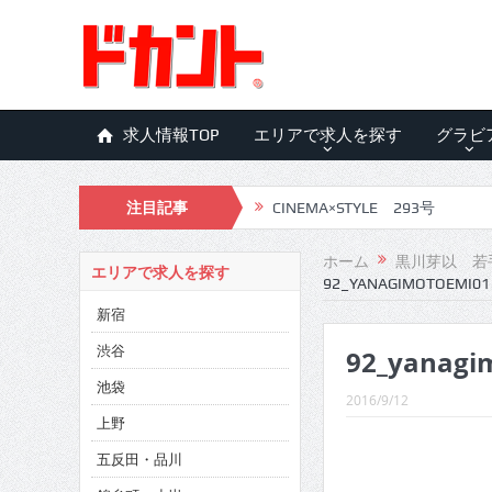
求人情報TOP
エリアで求人を探す
グラビ
注目記事
CINEMA×STYLE 293号
CINEMA×STYLE 292号
ホーム
黒川芽以 若
エリアで求人を探す
92_YANAGIMOTOEMI01
CINEMA×STYLE 291号
新宿
CINEMA×STYLE 290号
渋谷
92_yanagi
CINEMA×STYLE 289号
池袋
2016/9/12
CINEMA×STYLE 288号
上野
五反田・品川
CINEMA×STYLE 287号