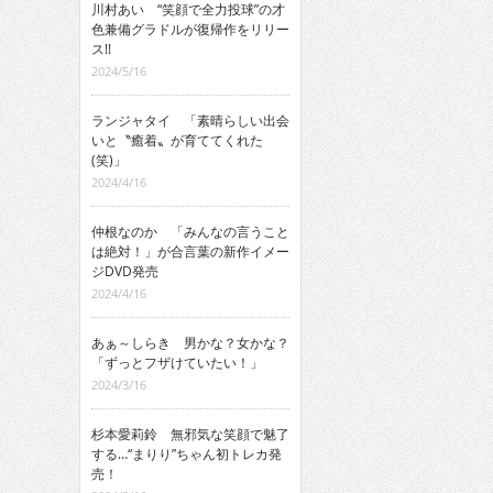
川村あい “笑顔で全力投球”の才
色兼備グラドルが復帰作をリリー
ス!!
2024/5/16
ランジャタイ 「素晴らしい出会
いと〝癒着〟が育ててくれた
(笑)」
2024/4/16
仲根なのか 「みんなの言うこと
は絶対！」が合言葉の新作イメー
ジDVD発売
2024/4/16
あぁ～しらき 男かな？女かな？
「ずっとフザけていたい！」
2024/3/16
杉本愛莉鈴 無邪気な笑顔で魅了
する…“まりり”ちゃん初トレカ発
売！