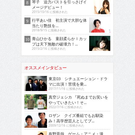
琴子 迫力バストを引っさげイ
メージデビュー！
2015/10/16 に投稿された
行平あい佳 初主演で大胆な体
当たり艶技を…
2018/9/15 に投稿された
青山ひかる 童顔柔らかＩカッ
プは天下無敵の破壊力！...
2015/2/16 に投稿された
オススメインタビュー
東京03 シチュエーション・ドラ
マに出演！苦境を乗...
2017/11/16 に投稿された
真空ジェシカ 『死ぬまでお笑いを
やっていきたい！そ...
2022/7/16 に投稿された
ロザン クイズ番組でもお馴染
み！高学歴芸人としてブ...
2009/12/16 に投稿された
有野晋哉 ゲーム・アニメ・漫