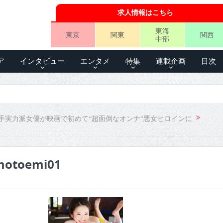
求人情報はこちら
東海
東京
関東
関西
中部
ア
インタビュー
エンタメ
特集
連載企画
目次
手実力派女優が映画で初めて“超面倒なオンナ”悪女ヒロインに
motoemi01