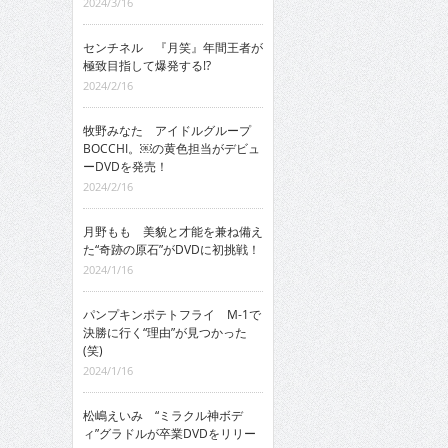
2024/3/16
センチネル 『月笑』年間王者が
極致目指して爆発する!?
2024/2/16
牧野みなた アイドルグループ
BOCCHI。￼の黄色担当がデビュ
ーDVDを発売！
2024/2/16
月野もも 美貌と才能を兼ね備え
た“奇跡の原石”がDVDに初挑戦！
2024/1/16
パンプキンポテトフライ M-1で
決勝に行く“理由”が見つかった
(笑)
2024/1/16
松嶋えいみ “ミラクル神ボデ
ィ”グラドルが卒業DVDをリリー