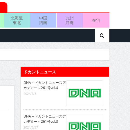
北海道
中国
九州
在宅
東北
四国
沖縄
ドカントニュース
DNA～ドカントニュースア
カデミー～261号vol.4
2024/6/3
DNA～ドカントニュースア
カデミー～261号vol.3
2024/5/27