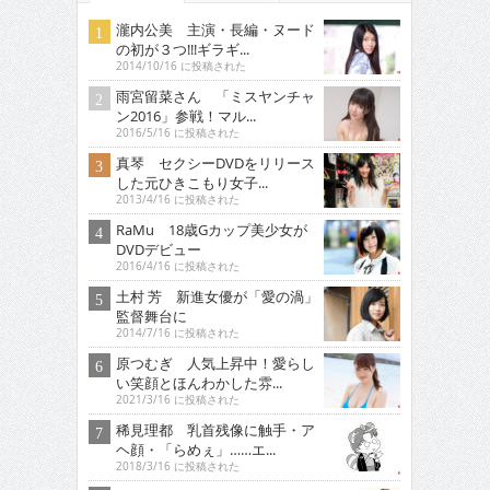
瀧内公美 主演・長編・ヌード
の初が３つ!!!ギラギ...
2014/10/16 に投稿された
雨宮留菜さん 「ミスヤンチャ
ン2016」参戦！マル...
2016/5/16 に投稿された
真琴 セクシーDVDをリリース
した元ひきこもり女子...
2013/4/16 に投稿された
RaMu 18歳Gカップ美少女が
DVDデビュー
2016/4/16 に投稿された
土村 芳 新進女優が「愛の渦」
監督舞台に
2014/7/16 に投稿された
原つむぎ 人気上昇中！愛らし
い笑顔とほんわかした雰...
2021/3/16 に投稿された
稀見理都 乳首残像に触手・ア
ヘ顔・「らめぇ」……エ...
2018/3/16 に投稿された