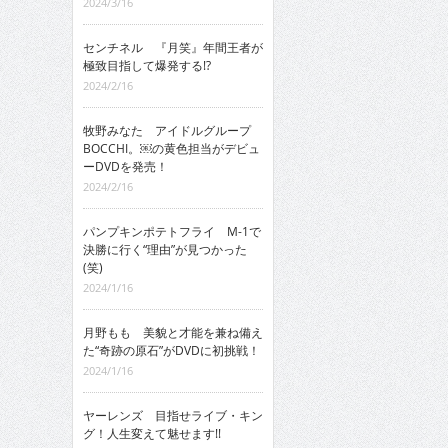
2024/3/16
センチネル 『月笑』年間王者が
極致目指して爆発する!?
2024/2/16
牧野みなた アイドルグループ
BOCCHI。￼の黄色担当がデビュ
ーDVDを発売！
2024/2/16
パンプキンポテトフライ M-1で
決勝に行く“理由”が見つかった
(笑)
2024/1/16
月野もも 美貌と才能を兼ね備え
た“奇跡の原石”がDVDに初挑戦！
2024/1/16
ヤーレンズ 目指せライブ・キン
グ！人生変えて魅せます!!