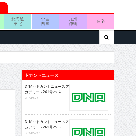
北海道
中国
九州
在宅
東北
四国
沖縄
ドカントニュース
DNA～ドカントニュースア
カデミー～261号vol.4
2024/6/3
DNA～ドカントニュースア
カデミー～261号vol.3
2024/5/27