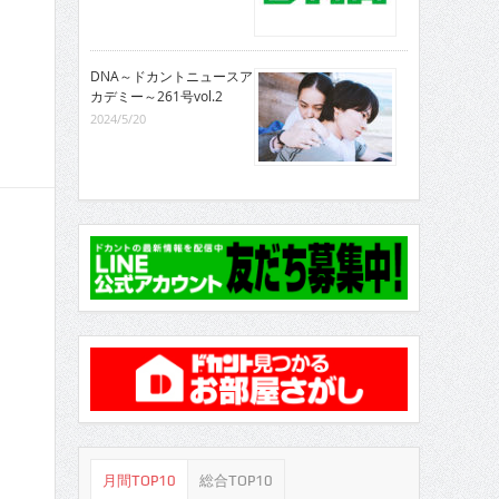
DNA～ドカントニュースア
カデミー～261号vol.2
2024/5/20
月間TOP10
総合TOP10