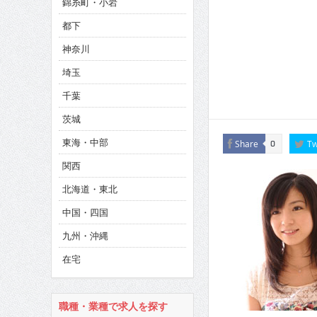
錦糸町・小岩
CINEMA×STYLE 286号
都下
CINEMA×STYLE 285号
神奈川
CINEMA×STYLE 294号
埼玉
千葉
茨城
東海・中部
Share
Tw
0
関西
北海道・東北
中国・四国
九州・沖縄
在宅
職種・業種で求人を探す