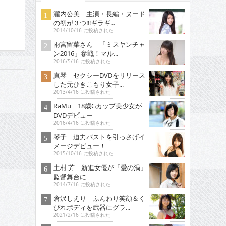
瀧内公美 主演・長編・ヌード
の初が３つ!!!ギラギ...
2014/10/16 に投稿された
雨宮留菜さん 「ミスヤンチャ
ン2016」参戦！マル...
2016/5/16 に投稿された
真琴 セクシーDVDをリリース
した元ひきこもり女子...
2013/4/16 に投稿された
RaMu 18歳Gカップ美少女が
DVDデビュー
2016/4/16 に投稿された
琴子 迫力バストを引っさげイ
メージデビュー！
2015/10/16 に投稿された
土村 芳 新進女優が「愛の渦」
監督舞台に
2014/7/16 に投稿された
倉沢しえり ふんわり笑顔＆く
びれボディを武器にグラ...
2021/2/16 に投稿された