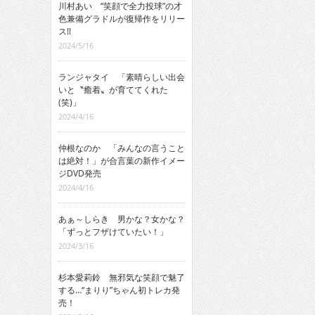
川村あい “笑顔で全力投球”の才
色兼備グラドルが復帰作をリリー
ス!!
2024/5/16
ランジャタイ 「素晴らしい出会
いと〝癒着〟が育ててくれた
(笑)」
2024/4/16
仲根なのか 「みんなの言うこと
は絶対！」が合言葉の新作イメー
ジDVD発売
2024/4/16
あぁ～しらき 男かな？女かな？
「ずっとフザけていたい！」
2024/3/16
杉本愛莉鈴 無邪気な笑顔で魅了
する…“まりり”ちゃん初トレカ発
売！