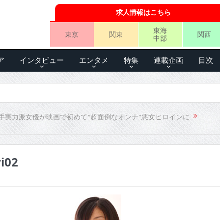
求人情報はこちら
東海
東京
関東
関西
中部
ア
インタビュー
エンタメ
特集
連載企画
目次
手実力派女優が映画で初めて“超面倒なオンナ”悪女ヒロインに
ri02