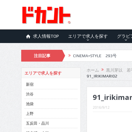
求人情報TOP
エリアで求人を探す
グラビ
注目記事
CINEMA×STYLE 293号
CINEMA×STYLE 292号
ホーム
黒川芽以 若
エリアで求人を探す
91_IRIKIMARI02
CINEMA×STYLE 291号
新宿
CINEMA×STYLE 290号
渋谷
91_irikima
CINEMA×STYLE 289号
池袋
2016/9/12
CINEMA×STYLE 288号
上野
五反田・品川
CINEMA×STYLE 287号