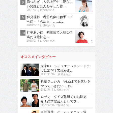
原つむぎ 人気上昇中！愛らし
い笑顔とほんわかした雰...
2021/3/16 に投稿された
稀見理都 乳首残像に触手・ア
ヘ顔・「らめぇ」……エ...
2018/3/16 に投稿された
行平あい佳 初主演で大胆な体
当たり艶技を…
2018/9/15 に投稿された
オススメインタビュー
東京03 シチュエーション・ドラ
マに出演！苦境を乗...
2017/11/16 に投稿された
真空ジェシカ 『死ぬまでお笑いを
やっていきたい！そ...
2022/7/16 に投稿された
ロザン クイズ番組でもお馴染
み！高学歴芸人としてブ...
2009/12/16 に投稿された
有野晋哉 ゲーム・アニメ・漫