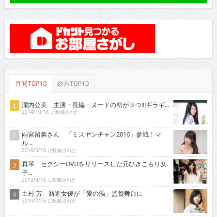
月間TOP10
総合TOP10
瀧内公美 主演・長編・ヌードの初が３つ!!!ギラギ...
2014/10/16 に投稿された
雨宮留菜さん 「ミスヤンチャン2016」参戦！マ
ル...
2016/5/16 に投稿された
真琴 セクシーDVDをリリースした元ひきこもり女
子...
2013/4/16 に投稿された
土村 芳 新進女優が「愛の渦」監督舞台に
2014/7/16 に投稿された