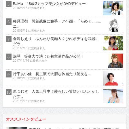
RaMu 18歳Gカップ美少女がDVDデビュー
2016/4/16 に投稿された
稀見理都 乳首残像に触手・アヘ顔・「らめぇ」……
エ...
2018/3/16 に投稿された
倉沢しえり ふんわり笑顔＆くびれボディを武器に
グラ...
2021/2/16 に投稿された
深琴 等身大で演じた初主演作品が公開！
2017/11/16 に投稿された
行平あい佳 初主演で大胆な体当たり艶技を…
2018/9/15 に投稿された
原つむぎ 人気上昇中！愛らしい笑顔とほんわかし
た雰...
2021/3/16 に投稿された
オススメインタビュー