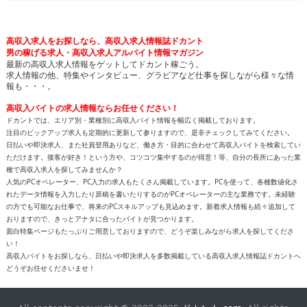
高収入求人をお探しなら、高収入求人情報誌ドカント
男の稼げる求人・高収入求人アルバイト情報マガジン
最新の高収入求人情報をゲットしてドカント稼ごう。
求人情報の他、特集やインタビュー、グラビアなど仕事を探しながら様々な情
報も・・・。
高収入バイトの求人情報ならお任せください！
ドカントでは、エリア別・業種別に高収入バイト情報を幅広く掲載しております。
注目のピックアップ求人も定期的に更新して参りますので、是非チェックしてみてください。
日払いや即決求人、また社員登用ありなど、働き方・目的に合わせて高収入バイトを検索してい
ただけます。接客が好き！という方や、コツコツ集中するのが得意！等、自分の長所にあった業
種で高収入求人を探してみませんか？
人気のPCオペレーター、PC入力の求人もたくさん掲載しています。PCを使って、各種数値化さ
れたデータ情報を入力したり原稿を書いたりするのがPCオペレーターの主な業務です。未経験
の方でも可能なお仕事で、将来のPCスキルアップも見込めます。新着求人情報も続々追加して
おりますので、きっとアナタに合ったバイトが見つかります。
面白特集ページもたっぷりご用意しておりますので、どうぞ楽しみながら求人を探してくださ
い！
高収入バイトをお探しなら、日払いや即決求人を多数掲載している高収入求人情報誌ドカントへ
どうぞお任せくださいませ！