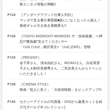
新エンタメ情報が満載!!
P124
［アンダーグラウンド仕事人列伝］
マンガで見る裏仕事図鑑■急にいなくなったら疑え！
風俗ギャル引き抜き屋稼業を!!
P126
［TOKYO-MIDNIGHT-WORKERS ザ・快体親書」〜押
忍!!“勝負服”見せてください!!〜
「club Crest」桐沢英次×「club JEWEL」壱晴
P129
［PRESENT］
金子昇さん、清水由紀さん、MISAKIさん、白岩英里
子さん＆駒宮美都季さん、二宮歩美さんからドーンと
いただきました！
P130
［CINEMA STYLE］
映画「犯人に告ぐ」「大統領暗殺」をピックアップ!!!
P145
セクシーアイドルの写真集・DVDから厳選カットを紹
介!![ガールズ＠コレクション]