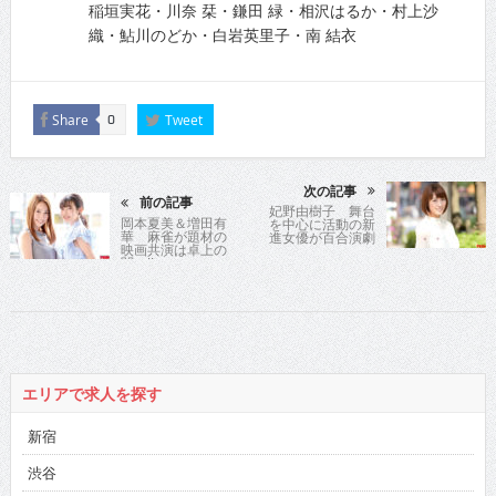
稲垣実花・川奈 栞・鎌田 緑・相沢はるか・村上沙
織・鮎川のどか・白岩英里子・南 結衣
Share
Tweet
0
次の記事
前の記事
妃野由樹子 舞台
岡本夏美＆増田有
を中心に活動の新
華 麻雀が題材の
進女優が百合演劇
映画共演は卓上の
に
闘い!!
エリアで求人を探す
新宿
渋谷