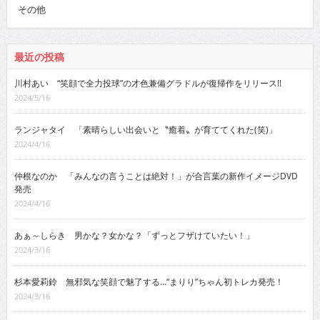
その他
最近の投稿
川村あい “笑顔で全力投球”の才色兼備グラドルが復帰作をリリース!!
2024/5/16
ランジャタイ 「素晴らしい出会いと〝癒着〟が育ててくれた(笑)」
2024/4/16
仲根なのか 「みんなの言うことは絶対！」が合言葉の新作イメージDVD
発売
2024/4/16
あぁ～しらき 男かな？女かな？「ずっとフザけていたい！」
2024/3/16
杉本愛莉鈴 無邪気な笑顔で魅了する…“まりり”ちゃん初トレカ発売！
2024/3/16