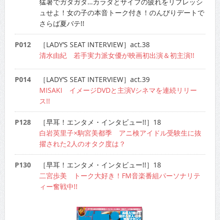
猛暑でガタガタ…カラダとサイフの疲れをリフレッシ
ュせよ！女の子の本音トーク付き！のんびりデートで
さらば夏バテ!!
P012
［LADY’S SEAT INTERVIEW］act.38
清水由紀 若手実力派女優が映画初出演＆初主演!!
P014
［LADY’S SEAT INTERVIEW］act.39
MISAKI イメージDVDと主演Vシネマを連続リリー
ス!!
P128
［早耳！エンタメ・インタビュー!!］18
白岩英里子×駒宮美都季 アニ検アイドル受験生に抜
擢された2人のオタク度は？
P130
［早耳！エンタメ・インタビュー!!］18
二宮歩美 トーク大好き！FM音楽番組パーソナリテ
ィー奮戦中!!