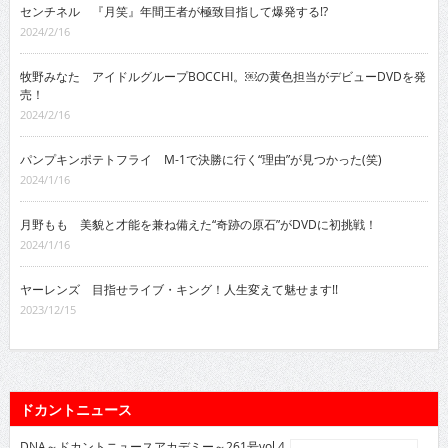
センチネル 『月笑』年間王者が極致目指して爆発する!?
2024/2/16
牧野みなた アイドルグループBOCCHI。￼の黄色担当がデビューDVDを発
売！
2024/2/16
パンプキンポテトフライ M-1で決勝に行く“理由”が見つかった(笑)
2024/1/16
月野もも 美貌と才能を兼ね備えた“奇跡の原石”がDVDに初挑戦！
2024/1/16
ヤーレンズ 目指せライブ・キング！人生変えて魅せます!!
2023/12/15
ドカントニュース
DNA～ドカントニュースアカデミー～261号vol.4