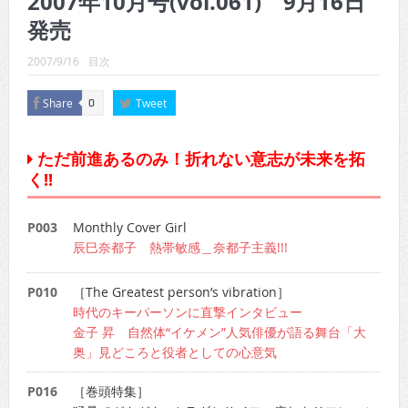
2007年10月号(vol.061) 9月16日
CINEMA×STYLE 289号
発売
CINEMA×STYLE 288号
2007/9/16
目次
CINEMA×STYLE 287号
Share
Tweet
0
CINEMA×STYLE 286号
CINEMA×STYLE 285号
ただ前進あるのみ！折れない意志が未来を拓
く!!
CINEMA×STYLE 294号
P003
Monthly Cover Girl
辰巳奈都子 熱帯敏感＿奈都子主義!!!
P010
［The Greatest person’s vibration］
時代のキーパーソンに直撃インタビュー
金子 昇 自然体“イケメン”人気俳優が語る舞台「大
奥」見どころと役者としての心意気
P016
［巻頭特集］