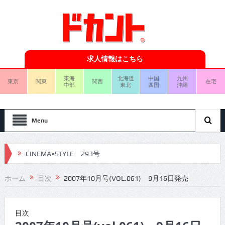
求人情報はこちら
東海
北海道
中国
九州
東京
関東
関西
在宅
中部
東北
四国
沖縄
Menu
CINEMA×STYLE 293号
CINEMA×STYLE 292号
ホーム
目次
2007年10月号(VOL.061) 9月16日発売
CINEMA×STYLE 291号
CINEMA×STYLE 290号
目次