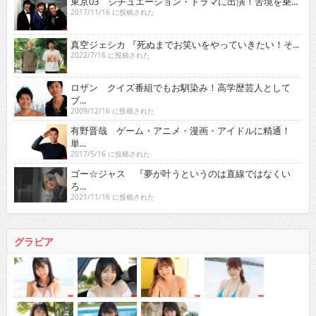
東京03 シチュエーション・ドラマに出演！苦境を乗...
2017/11/16 に投稿された
真空ジェシカ 『死ぬまでお笑いをやっていきたい！そ...
2022/7/16 に投稿された
ロザン クイズ番組でもお馴染み！高学歴芸人として
ブ...
2009/12/16 に投稿された
有野晋哉 ゲーム・アニメ・漫画・アイドルに精通！
単...
2017/5/16 に投稿された
ゴー☆ジャス 『夢が叶うというのは直線ではなくい
ろ...
2021/11/16 に投稿された
グラビア