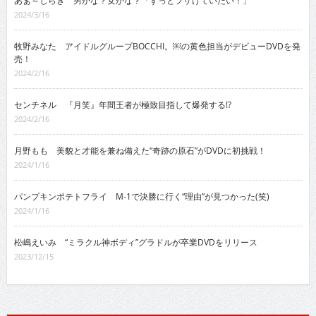
あぁ～しらき 男かな？女かな？「ずっとフザけていたい！」
2024/3/16
牧野みなた アイドルグループBOCCHI。￼の黄色担当がデビューDVDを発
売！
2024/2/16
センチネル 『月笑』年間王者が極致目指して爆発する!?
2024/2/16
月野もも 美貌と才能を兼ね備えた“奇跡の原石”がDVDに初挑戦！
2024/1/16
パンプキンポテトフライ M-1で決勝に行く“理由”が見つかった(笑)
2024/1/16
松嶋えいみ “ミラクル神ボディ”グラドルが卒業DVDをリリース
2023/12/15