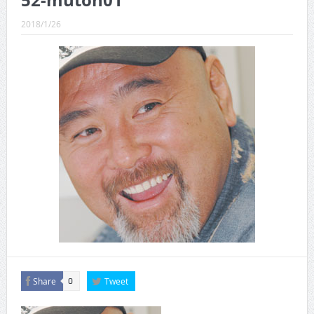
52-mutoh01
CINEMA×STYLE 289号
2018/1/26
CINEMA×STYLE 288号
CINEMA×STYLE 287号
CINEMA×STYLE 286号
CINEMA×STYLE 285号
CINEMA×STYLE 294号
Share
Tweet
0