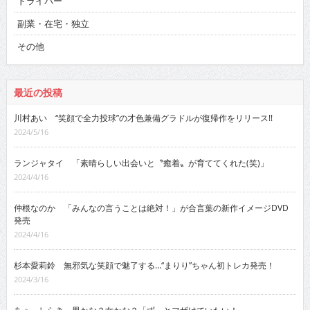
ドライバー
副業・在宅・独立
その他
最近の投稿
川村あい “笑顔で全力投球”の才色兼備グラドルが復帰作をリリース!!
2024/5/16
ランジャタイ 「素晴らしい出会いと〝癒着〟が育ててくれた(笑)」
2024/4/16
仲根なのか 「みんなの言うことは絶対！」が合言葉の新作イメージDVD
発売
2024/4/16
杉本愛莉鈴 無邪気な笑顔で魅了する…“まりり”ちゃん初トレカ発売！
2024/3/16