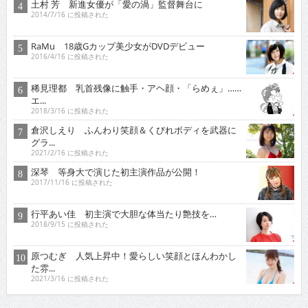
土村 芳 新進女優が「愛の渦」監督舞台に
2014/7/16 に投稿された
RaMu 18歳Gカップ美少女がDVDデビュー
2016/4/16 に投稿された
稀見理都 乳首残像に触手・アヘ顔・「らめぇ」……
エ...
2018/3/16 に投稿された
倉沢しえり ふんわり笑顔＆くびれボディを武器に
グラ...
2021/2/16 に投稿された
深琴 等身大で演じた初主演作品が公開！
2017/11/16 に投稿された
行平あい佳 初主演で大胆な体当たり艶技を…
2018/9/15 に投稿された
原つむぎ 人気上昇中！愛らしい笑顔とほんわかし
た雰...
2021/3/16 に投稿された