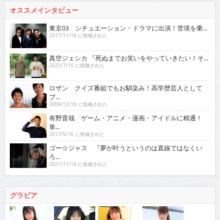
オススメインタビュー
東京03 シチュエーション・ドラマに出演！苦境を乗...
2017/11/16 に投稿された
真空ジェシカ 『死ぬまでお笑いをやっていきたい！そ...
2022/7/16 に投稿された
ロザン クイズ番組でもお馴染み！高学歴芸人として
ブ...
2009/12/16 に投稿された
有野晋哉 ゲーム・アニメ・漫画・アイドルに精通！
単...
2017/5/16 に投稿された
ゴー☆ジャス 『夢が叶うというのは直線ではなくい
ろ...
2021/11/16 に投稿された
グラビア