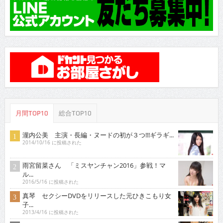
月間TOP10
総合TOP10
瀧内公美 主演・長編・ヌードの初が３つ!!!ギラギ...
2014/10/16 に投稿された
雨宮留菜さん 「ミスヤンチャン2016」参戦！マ
ル...
2016/5/16 に投稿された
真琴 セクシーDVDをリリースした元ひきこもり女
子...
2013/4/16 に投稿された