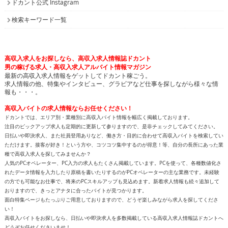
ドカント公式 Instagram
検索キーワード一覧
高収入求人をお探しなら、高収入求人情報誌ドカント
男の稼げる求人・高収入求人アルバイト情報マガジン
最新の高収入求人情報をゲットしてドカント稼ごう。
求人情報の他、特集やインタビュー、グラビアなど仕事を探しながら様々な情
報も・・・。
高収入バイトの求人情報ならお任せください！
ドカントでは、エリア別・業種別に高収入バイト情報を幅広く掲載しております。
注目のピックアップ求人も定期的に更新して参りますので、是非チェックしてみてください。
日払いや即決求人、また社員登用ありなど、働き方・目的に合わせて高収入バイトを検索してい
ただけます。接客が好き！という方や、コツコツ集中するのが得意！等、自分の長所にあった業
種で高収入求人を探してみませんか？
人気のPCオペレーター、PC入力の求人もたくさん掲載しています。PCを使って、各種数値化さ
れたデータ情報を入力したり原稿を書いたりするのがPCオペレーターの主な業務です。未経験
の方でも可能なお仕事で、将来のPCスキルアップも見込めます。新着求人情報も続々追加して
おりますので、きっとアナタに合ったバイトが見つかります。
面白特集ページもたっぷりご用意しておりますので、どうぞ楽しみながら求人を探してくださ
い！
高収入バイトをお探しなら、日払いや即決求人を多数掲載している高収入求人情報誌ドカントへ
どうぞお任せくださいませ！