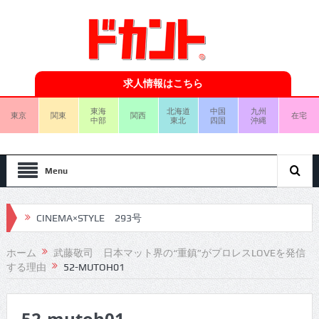
求人情報はこちら
東海
北海道
中国
九州
東京
関東
関西
在宅
中部
東北
四国
沖縄
Menu
CINEMA×STYLE 293号
CINEMA×STYLE 292号
ホーム
武藤敬司 日本マット界の“重鎮”がプロレスLOVEを発信
する理由
52-MUTOH01
CINEMA×STYLE 291号
CINEMA×STYLE 290号