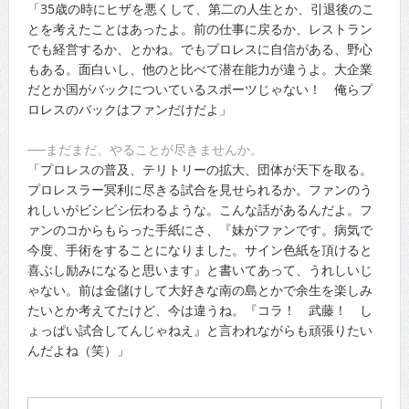
「35歳の時にヒザを悪くして、第二の人生とか、引退後のこ
とを考えたことはあったよ。前の仕事に戻るか、レストラン
でも経営するか、とかね。でもプロレスに自信がある、野心
もある。面白いし、他のと比べて潜在能力が違うよ。大企業
だとか国がバックについているスポーツじゃない！ 俺らプ
ロレスのバックはファンだけだよ」
──まだまだ、やることが尽きませんか。
「プロレスの普及、テリトリーの拡大、団体が天下を取る。
プロレスラー冥利に尽きる試合を見せられるか。ファンのう
れしいがビシビシ伝わるような。こんな話があるんだよ。フ
ァンのコからもらった手紙にさ、『妹がファンです。病気で
今度、手術をすることになりました。サイン色紙を頂けると
喜ぶし励みになると思います』と書いてあって、うれしいじ
ゃない。前は金儲けして大好きな南の島とかで余生を楽しみ
たいとか考えてたけど、今は違うね。『コラ！ 武藤！ し
ょっぱい試合してんじゃねえ』と言われながらも頑張りたい
んだよね（笑）」