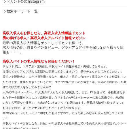
ドカント公式 Instagram
検索キーワード一覧
高収入求人をお探しなら、高収入求人情報誌ドカント
男の稼げる求人・高収入求人アルバイト情報マガジン
最新の高収入求人情報をゲットしてドカント稼ごう。
求人情報の他、特集やインタビュー、グラビアなど仕事を探しながら様々な情
報も・・・。
高収入バイトの求人情報ならお任せください！
ドカントでは、エリア別・業種別に高収入バイト情報を幅広く掲載しております。
注目のピックアップ求人も定期的に更新して参りますので、是非チェックしてみてください。
日払いや即決求人、また社員登用ありなど、働き方・目的に合わせて高収入バイトを検索してい
ただけます。接客が好き！という方や、コツコツ集中するのが得意！等、自分の長所にあった業
種で高収入求人を探してみませんか？
人気のPCオペレーター、PC入力の求人もたくさん掲載しています。PCを使って、各種数値化さ
れたデータ情報を入力したり原稿を書いたりするのがPCオペレーターの主な業務です。未経験
の方でも可能なお仕事で、将来のPCスキルアップも見込めます。新着求人情報も続々追加して
おりますので、きっとアナタに合ったバイトが見つかります。
面白特集ページもたっぷりご用意しておりますので、どうぞ楽しみながら求人を探してくださ
い！
高収入バイトをお探しなら、日払いや即決求人を多数掲載している高収入求人情報誌ドカントへ
どうぞお任せくださいませ！