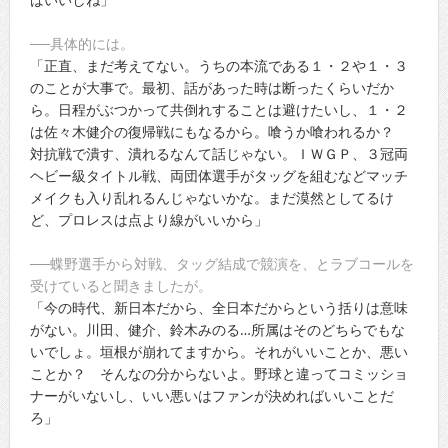
──具体的には。
「正直、まだ考えてない。うちの本流である１・２や１・３
のことが大事で。最初、話があった時は断ったくらいだか
ら。日程がぶつかって共倒れすることは避けたいし、１・２
は佐々木健介の復帰戦にもなるから。喰うか喰われるか？
対抗戦で潰す、潰れるなんて話じゃない。ＩＷＧＰ、３冠両
ヘビー級タイトル戦、両団体選手がタッグを組むなどマッチ
メイクも入り乱れるんじゃないかな。まだ漠然としてるけ
ど、プロレスは点より線がいいから」
──蝶野選手から対戦、タッグ結成で競演を、とラブコールを
受けていると聞きましたが。
「今の時代、新日本だから、全日本だからという括りは意味
がない。川田、健介、鈴木みのる…所属はそのどちらでもな
いでしょ。垣根が崩れてますから。それがいいことか、悪い
ことか？ そんなの分からないよ。野球と違ってコミッショ
ナーがいないし、いい悪いはファンが決めればいいことだ
ろ」