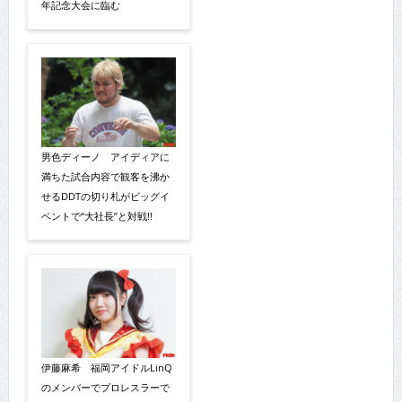
年記念大会に臨む
男色ディーノ アイディアに
満ちた試合内容で観客を沸か
せるDDTの切り札がビッグイ
ベントで“大社長”と対戦!!
伊藤麻希 福岡アイドルLinQ
のメンバーでプロレスラーで