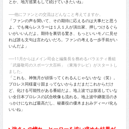
とか、地方巡業もして続けていきたいね」
──他にファンとの交流はどんなこと考えてますか。
「ファンの声を聞いて、その期待に応えるのは大事だと思う
よ。でも俺らレスラーは１人１人が演出家、押しつけるぐら
いがいいんだよ。期待を裏切る驚き、もっといいモノに見せ
れば誰も文句は言わないだろ。ファンの考える一歩手前がい
いんだよ」
──11月からはメイン司会と編集長を務めるバラエティ番組
「武藤敬司のスポーツ大百科」（東海テレビ）がスタートし
ました。
「これも、神無月が頑張ってくれるんじゃないかな（笑）。
プロレス同様凝り固まってないからまだまだこれからだけ
ど、化ける可能性がある番組だよ。地上波では放送していな
い全日本プロレスの試合映像も流れる。地上波中継復活のき
っかけになれば最高だし、秘書役の優木まおみディーバ化も
いいね」