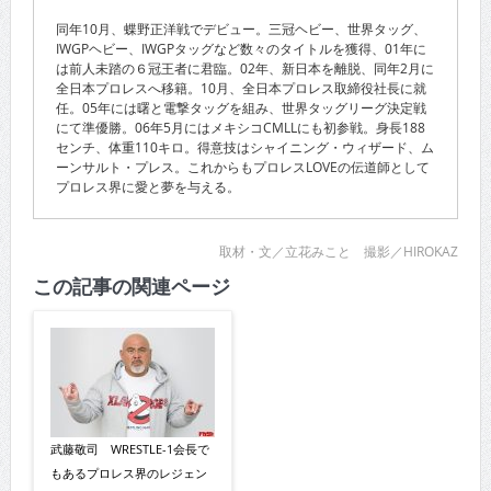
同年10月、蝶野正洋戦でデビュー。三冠ヘビー、世界タッグ、
IWGPヘビー、IWGPタッグなど数々のタイトルを獲得、01年に
は前人未踏の６冠王者に君臨。02年、新日本を離脱、同年2月に
全日本プロレスへ移籍。10月、全日本プロレス取締役社長に就
任。05年には曙と電撃タッグを組み、世界タッグリーグ決定戦
にて準優勝。06年5月にはメキシコCMLLにも初参戦。身長188
センチ、体重110キロ。得意技はシャイニング・ウィザード、ム
ーンサルト・プレス。これからもプロレスLOVEの伝道師として
プロレス界に愛と夢を与える。
取材・文／立花みこと 撮影／HIROKAZ
この記事の関連ページ
武藤敬司 WRESTLE-1会長で
もあるプロレス界のレジェン