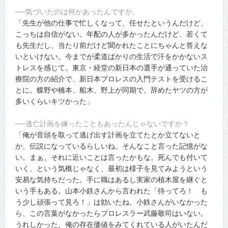
──気づいたのは何かあったんですか。
「先生が他の仕事で忙しくなって、任せたというんだけど、
こっちは自信がない。年配の人が多かったんだけど、若くて
も先生だし、当たり前だけど聞かれたことにちゃんと答えな
いといけない。今までが柔道ばかりの生活で汗をかかないス
トレスを感じて。東京・経堂の新日本の選手が通っていた治
療院の方の紹介で、新日本プロレスの入門テストを受けるこ
とに。蝶野や橋本、船木、野上が同期で、辞めたヤツの方が
多いくらいキツかった」
──逃亡計画を練ったこともあったんじゃないですか？
「俺が音頭を取って逃げ出す計画を立てたとか立てないと
か、伝説になっているらしいね。そんなこと言った記憶がな
い。まぁ、それに近いことは言ったかもな。死んでも付いて
いく、という気概じゃなく、最初は様子を見てみようという
安易な気持ちだった。手に職はあるし実家の植木屋を継ぐと
いう手もある。山本小鉄さんから言われた「待ってろ！ も
う少し頑張って見ろ！」は効いたね。小鉄さんがいなかった
ら、この言葉がなかったらプロレスラー武藤敬司はいない。
うれしかった、俺の存在価値をみてくれている人がいたんだ