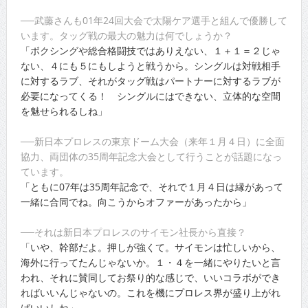
──武藤さんも01年24回大会で太陽ケア選手と組んで優勝して
います。タッグ戦の最大の魅力は何でしょうか？
「ボクシングや総合格闘技ではありえない、１＋１＝２じゃ
ない、４にも５にもしようと戦うから。シングルは対戦相手
に対するラブ、それがタッグ戦はパートナーに対するラブが
必要になってくる！ シングルにはできない、立体的な空間
を魅せられるしね」
──新日本プロレスの東京ドーム大会（来年１月４日）に全面
協力、両団体の35周年記念大会として行うことが話題になっ
ています。
「ともに07年は35周年記念で、それで１月４日は縁があって
一緒に合同でね。向こうからオファーがあったから」
──それは新日本プロレスのサイモン社長から直接？
「いや、幹部だよ。押しが強くて。サイモンは忙しいから、
海外に行ってたんじゃないか。１・４を一緒にやりたいと言
われ、それに賛同してお祭り的な感じで、いいコラボができ
ればいいんじゃないの。これを機にプロレス界が盛り上がれ
ばいいしね」