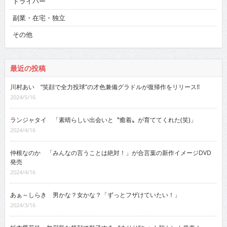
ドライバー
副業・在宅・独立
その他
最近の投稿
川村あい “笑顔で全力投球”の才色兼備グラドルが復帰作をリリース!!
2024/5/16
ランジャタイ 「素晴らしい出会いと〝癒着〟が育ててくれた(笑)」
2024/4/16
仲根なのか 「みんなの言うことは絶対！」が合言葉の新作イメージDVD
発売
2024/4/16
あぁ～しらき 男かな？女かな？「ずっとフザけていたい！」
2024/3/16