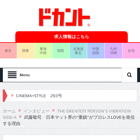
求人情報はこちら
東海
北海道
中国
九州
東京
関東
関西
在宅
中部
東北
四国
沖縄
Menu
CINEMA×STYLE 293号
CINEMA×STYLE 292号
ホーム
インタビュー
THE GREATEST PERSON’S VIBRATION
SIDE-A
武藤敬司 日本マット界の“重鎮”がプロレスLOVEを発信
CINEMA×STYLE 291号
する理由
CINEMA×STYLE 290号