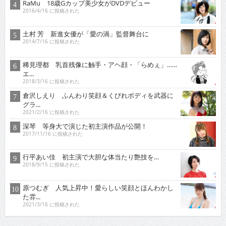
RaMu 18歳Gカップ美少女がDVDデビュー
2016/4/16 に投稿された
土村 芳 新進女優が「愛の渦」監督舞台に
2014/7/16 に投稿された
稀見理都 乳首残像に触手・アヘ顔・「らめぇ」……
エ...
2018/3/16 に投稿された
倉沢しえり ふんわり笑顔＆くびれボディを武器に
グラ...
2021/2/16 に投稿された
深琴 等身大で演じた初主演作品が公開！
2017/11/16 に投稿された
行平あい佳 初主演で大胆な体当たり艶技を…
2018/9/15 に投稿された
原つむぎ 人気上昇中！愛らしい笑顔とほんわかし
た雰...
2021/3/16 に投稿された