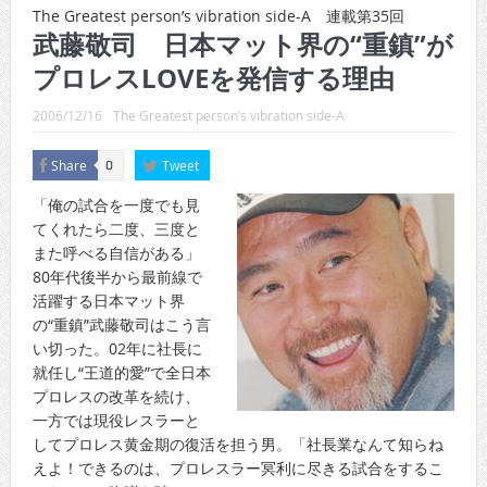
CINEMA×STYLE 289号
The Greatest person’s vibration side-A 連載第35回
武藤敬司 日本マット界の“重鎮”が
CINEMA×STYLE 288号
プロレスLOVEを発信する理由
CINEMA×STYLE 287号
2006/12/16
The Greatest person’s vibration side-A
CINEMA×STYLE 286号
Share
Tweet
0
CINEMA×STYLE 285号
「俺の試合を一度でも見
CINEMA×STYLE 294号
てくれたら二度、三度と
また呼べる自信がある」
80年代後半から最前線で
活躍する日本マット界
の“重鎮”武藤敬司はこう言
い切った。02年に社長に
就任し“王道的愛”で全日本
プロレスの改革を続け、
一方では現役レスラーと
してプロレス黄金期の復活を担う男。「社長業なんて知らね
えよ！できるのは、プロレスラー冥利に尽きる試合をするこ