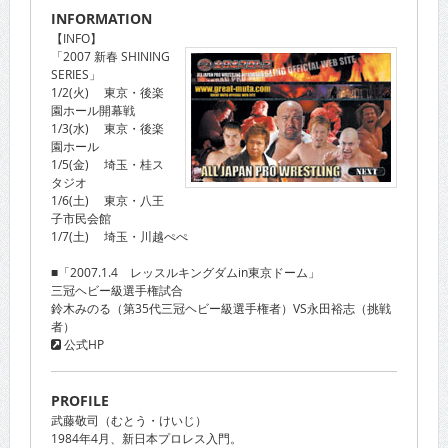
INFORMATION
【INFO】
「2007 新春 SHINING
SERIES」
1/2(火) 東京・後楽
園ホール開幕戦
1/3(水) 東京・後楽
園ホール
1/5(金) 埼玉・桂ス
タジオ
1/6(土) 東京・八王
子市民会館
1/7(土) 埼玉・川越ぺぺ
■「2007.1.4 レッスルキングダムin東京ドーム」
三冠ヘビー級選手権試合
鈴木みのる（第35代三冠ヘビー級選手権者）VS永田裕志（挑戦
者）
公式HP
PROFILE
武藤敬司（むとう・けいじ）
1984年4月、新日本プロレス入門。