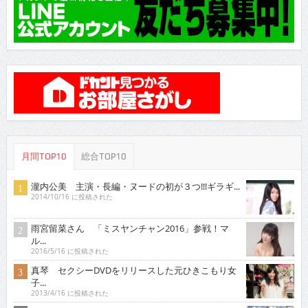
月間TOP10
総合TOP10
瀧内公美 主演・長編・ヌードの初が３つ!!!ギラギ...
2014/10/16 に投稿された
雨宮留菜さん 「ミスヤンチャン2016」参戦！マ
ル...
2016/5/16 に投稿された
真琴 セクシーDVDをリリースした元ひきこもり女
子...
2013/4/16 に投稿された