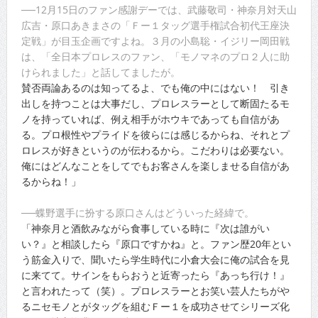
──12月15日のファン感謝デーでは、武藤敬司・神奈月対天山
広吉・原口あきまさの「Ｆー１タッグ選手権試合初代王座決
定戦」が目玉企画ですよね。３月の小島聡・イジリー岡田戦
は、「全日本プロレスのファン、「モノマネのプロ２人に助
けられました」と話してましたが。
賛否両論あるのは知ってるよ、でも俺の中にはない！ 引き
出しを持つことは大事だし、プロレスラーとして断固たるモ
ノを持っていれば、例え相手がホウキであっても自信があ
る。プロ根性やプライドを彼らには感じるからね、それとプ
ロレスが好きというのが伝わるから。こだわりは必要ない。
俺にはどんなことをしてでもお客さんを楽しませる自信があ
るからね！」
──蝶野選手に扮する原口さんはどういった経緯で。
「神奈月と酒飲みながら食事している時に『次は誰がい
い？』と相談したら『原口ですかね』と。ファン歴20年とい
う筋金入りで、聞いたら学生時代に小倉大会に俺の試合を見
に来てて。サインをもらおうと近寄ったら『あっち行け！』
と言われたって（笑）。プロレスラーとお笑い芸人たちがや
るニセモノとがタッグを組むＦー１を成功させてシリーズ化