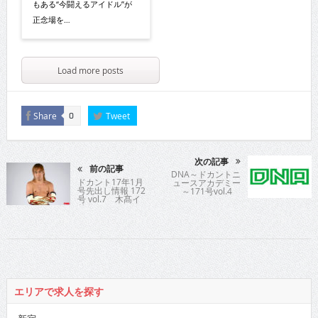
もある“今闘えるアイドル”が
正念場を…
Load more posts
Share
Tweet
0
次の記事
前の記事
DNA～ドカントニ
ドカント17年1月
ュースアカデミー
号先出し情報 172
～171号vol.4
号 vol.7 木髙イ
サミ
エリアで求人を探す