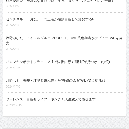
杉本愛莉鈴 無邪気な笑顔で魅了する…“まりり”ちゃん初トレカ発売！
2024/3/16
センチネル 『月笑』年間王者が極致目指して爆発する!?
2024/2/16
牧野みなた アイドルグループBOCCHI。￼の黄色担当がデビューDVDを発
売！
2024/2/16
パンプキンポテトフライ M-1で決勝に行く“理由”が見つかった(笑)
2024/1/16
月野もも 美貌と才能を兼ね備えた“奇跡の原石”がDVDに初挑戦！
2024/1/16
ヤーレンズ 目指せライブ・キング！人生変えて魅せます!!
2023/12/15