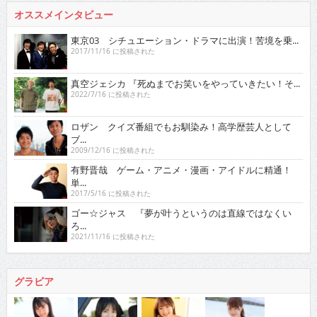
オススメインタビュー
東京03 シチュエーション・ドラマに出演！苦境を乗...
2017/11/16 に投稿された
真空ジェシカ 『死ぬまでお笑いをやっていきたい！そ...
2022/7/16 に投稿された
ロザン クイズ番組でもお馴染み！高学歴芸人として
ブ...
2009/12/16 に投稿された
有野晋哉 ゲーム・アニメ・漫画・アイドルに精通！
単...
2017/5/16 に投稿された
ゴー☆ジャス 『夢が叶うというのは直線ではなくい
ろ...
2021/11/16 に投稿された
グラビア