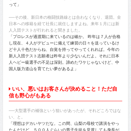
って」
──その後、新日本の格闘技路線とは合わなくなり、退団。全
日本への移籍を経て社長に就任しますよね。来年１月には新
人入団テストが行われると聞きました。
「プロレスが過渡期に来ているのは確か。 昨年は７人が合格
し現在、４人がデビューに備えて練習の日々を送っているけ
ど十人十色だからね、自覚を持ってやってくれれば。今年の
新人入団テスト志願者は昨年より少ないんだよ。それに日本
人ヘビー級選手の不足は深刻。諦めたワケじゃないけど、中
国人版力道山を育てたい夢があるよ」
いい、悪いはお客さんが決めること！ただ自
信も野心がもある
──大型選手の補強という狙いがあったが、それどころではな
い、と。
「理想はデカいヤツだな。この間、山梨の母校で講演をやっ
たんだけど、５００人ぐらいの男子生徒を見渡しても身長が