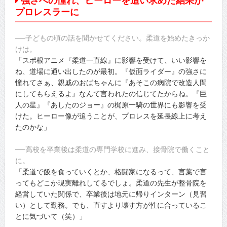
強さへの憧れ、ヒーローを追い求めた結果が
プロレスラーに
──子どもの頃の話を聞かせてください。柔道を始めたきっか
けは。
「スポ根アニメ『柔道一直線』に影響を受けて、いい影響を
ね、道場に通い出したのが最初。『仮面ライダー』の強さに
憧れてさぁ、親戚のおばちゃんに『あそこの病院で改造人間
にしてもらえるよ』なんて言われたの信じてたからね。『巨
人の星』『あしたのジョー』の梶原一騎の世界にも影響を受
けた。ヒーロー像が追うことが、プロレスを延長線上に考え
たのかな」
──高校を卒業後は柔道の専門学校に進み、接骨院で働くこと
に。
「柔道で飯を食っていくとか、格闘家になるって、言葉で言
ってもどこか現実離れしてるでしょ。柔道の先生が整骨院を
経営していた関係で、卒業後は地元に帰りインターン（見習
い）として勤務。でも、直すより壊す方が性に合っているこ
とに気づいて（笑）」