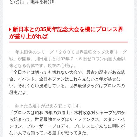
とだけ」。咆哮を聴け!!
新日本との35周年記念大会を機にプロレス界
が盛り上がれば
──年末恒例のシリーズ「２００６世界最強タッグ決定リーグ
戦」が開幕。川田選手とは03年７・６旧ゼロワン両国大会以
来となる合体です。現在の心境は。
「全日本とは切っても切れない大会で、最古の歴史がある試
合、イベント。全日本ファンはこれを見ないと年が越せな
い。それくらい浸透している。世界最強タッグはプロレスの
歴史だよ」
──錚々たる選手が歴史を彩ってます。
「プロレスは昭和29年の力道山・木村政彦対シャープ兄弟か
ら始まって、世界最強タッグはザ・ファンクス、スタン・ハ
ンセン、ブルーザー・ブロディ、プロレスにそんなに興味が
ない人でも知っている選手が戦ってきた」