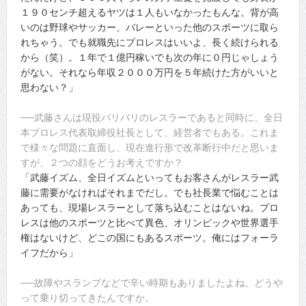
１９０センチ超えるヤツは１人もいなかったもんな。背が高
いのは野球やサッカー、バレーといった他のスポーツに取ら
れちゃう。でも就職先にプロレスはいいよ、長く続けられる
から（笑）。１年で１億円稼いでも次の年に０円じゃしょう
がない。それなら年収２０００万円を５年続けた方がいいと
思わない？」
──武藤さんは現役バリバリのレスラーであると同時に、全日
本プロレス代表取締役社長として、経営者でもある。これま
で様々な問題に直面し、現在進行形で改革断行中だと思いま
すが、２つの顔をどうお考えですか？
「武藤イズム、全日イズムといってもお客さんがレスラー武
藤に需要がなければそれまでだし。でも社長業で悩むことは
あっても、現場レスラーとして落ち込むことはないね。プロ
レスは他のスポーツと比べて異色、オリンピックや世界選手
権はないけど、どこの国にもあるスポーツ。俺にはフォーラ
イフだから」
──故障やスランプなどで辛い時期もありましたよね。どうや
って乗り切ってきたんですか。