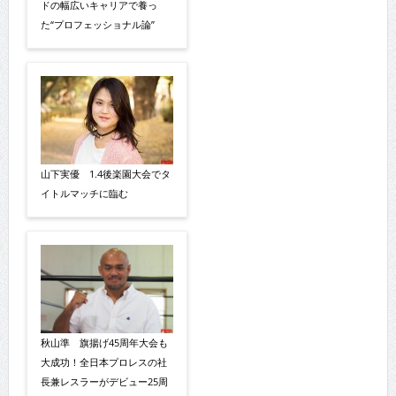
ドの幅広いキャリアで養っ
た“プロフェッショナル論”
山下実優 1.4後楽園大会でタ
イトルマッチに臨む
秋山準 旗揚げ45周年大会も
大成功！全日本プロレスの社
長兼レスラーがデビュー25周