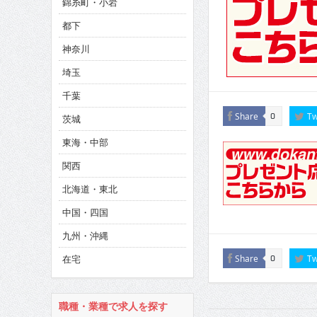
錦糸町・小岩
CINEMA×STYLE 286号
都下
CINEMA×STYLE 285号
神奈川
CINEMA×STYLE 294号
埼玉
千葉
Share
Tw
0
茨城
東海・中部
関西
北海道・東北
中国・四国
九州・沖縄
在宅
Share
Tw
0
職種・業種で求人を探す