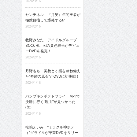
2024/3/16
センチネル 『月笑』年間王者が
極致目指して爆発する!?
2024/2/16
牧野みなた アイドルグループ
BOCCHI。￼の黄色担当がデビュ
ーDVDを発売！
2024/2/16
月野もも 美貌と才能を兼ね備え
た“奇跡の原石”がDVDに初挑戦！
2024/1/16
パンプキンポテトフライ M-1で
決勝に行く“理由”が見つかった
(笑)
2024/1/16
松嶋えいみ “ミラクル神ボデ
ィ”グラドルが卒業DVDをリリー