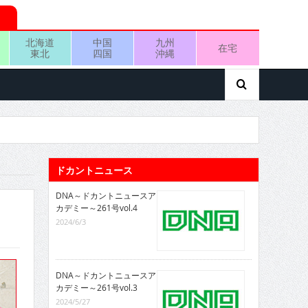
北海道
中国
九州
在宅
東北
四国
沖縄
ドカントニュース
DNA～ドカントニュースア
カデミー～261号vol.4
2024/6/3
DNA～ドカントニュースア
カデミー～261号vol.3
2024/5/27