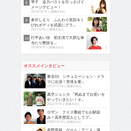
琴子 迫力バストを引っさげイ
メージデビュー！
2015/10/16 に投稿された
倉沢しえり ふんわり笑顔＆く
びれボディを武器にグラ...
2021/2/16 に投稿された
行平あい佳 初主演で大胆な体
当たり艶技を…
2018/9/15 に投稿された
オススメインタビュー
東京03 シチュエーション・ドラ
マに出演！苦境を乗...
2017/11/16 に投稿された
真空ジェシカ 『死ぬまでお笑いを
やっていきたい！そ...
2022/7/16 に投稿された
ロザン クイズ番組でもお馴染
み！高学歴芸人としてブ...
2009/12/16 に投稿された
有野晋哉 ゲーム・アニメ・漫