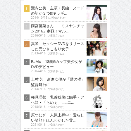
瀧内公美 主演・長編・ヌード
の初が３つ!!!ギラギ...
2014/10/16 に投稿された
雨宮留菜さん 「ミスヤンチャ
ン2016」参戦！マル...
2016/5/16 に投稿された
真琴 セクシーDVDをリリース
した元ひきこもり女子...
2013/4/16 に投稿された
RaMu 18歳Gカップ美少女が
DVDデビュー
2016/4/16 に投稿された
土村 芳 新進女優が「愛の渦」
監督舞台に
2014/7/16 に投稿された
稀見理都 乳首残像に触手・ア
ヘ顔・「らめぇ」……エ...
2018/3/16 に投稿された
原つむぎ 人気上昇中！愛らし
い笑顔とほんわかした雰...
2021/3/16 に投稿された