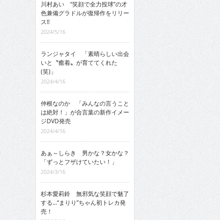
川村あい “笑顔で全力投球”の才
色兼備グラドルが復帰作をリリー
ス!!
2024/5/16
ランジャタイ 「素晴らしい出会
いと〝癒着〟が育ててくれた
(笑)」
2024/4/16
仲根なのか 「みんなの言うこと
は絶対！」が合言葉の新作イメー
ジDVD発売
2024/4/16
あぁ～しらき 男かな？女かな？
「ずっとフザけていたい！」
2024/3/16
杉本愛莉鈴 無邪気な笑顔で魅了
する…“まりり”ちゃん初トレカ発
売！