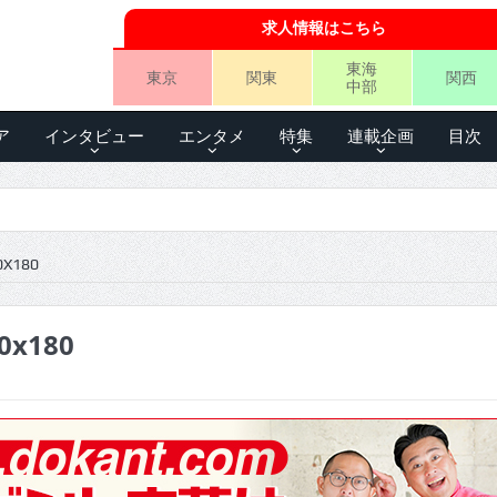
求人情報はこちら
東海
東京
関東
関西
中部
ア
インタビュー
エンタメ
特集
連載企画
目次
0X180
0x180