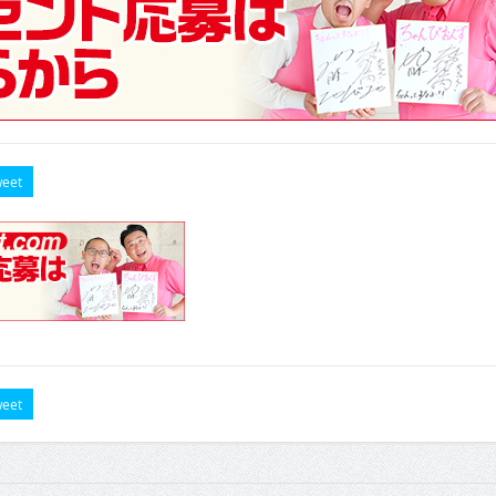
eet
eet