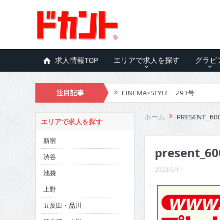
求人情報TOP
エリアで求人を探す
グラビ
注目記事
CINEMA×STYLE 293号
CINEMA×STYLE 292号
ホーム
PRESENT_60
エリアで求人を探す
CINEMA×STYLE 291号
新宿
present_60
CINEMA×STYLE 290号
渋谷
CINEMA×STYLE 289号
2023/9/11
池袋
CINEMA×STYLE 288号
上野
五反田・品川
CINEMA×STYLE 287号