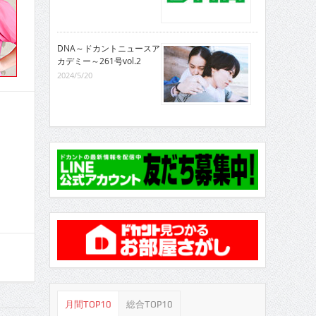
DNA～ドカントニュースア
カデミー～261号vol.2
2024/5/20
月間TOP10
総合TOP10