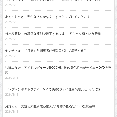
2024/4/16
あぁ～しらき 男かな？女かな？「ずっとフザけていたい！」
2024/3/16
杉本愛莉鈴 無邪気な笑顔で魅了する…“まりり”ちゃん初トレカ発売！
2024/3/16
センチネル 『月笑』年間王者が極致目指して爆発する!?
2024/2/16
牧野みなた アイドルグループBOCCHI。￼の黄色担当がデビューDVDを発
売！
2024/2/16
パンプキンポテトフライ M-1で決勝に行く“理由”が見つかった(笑)
2024/1/16
月野もも 美貌と才能を兼ね備えた“奇跡の原石”がDVDに初挑戦！
2024/1/16