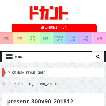
求人情報はこちら
東海
北海道
中国
九州
東京
関東
関西
在宅
中部
東北
四国
沖縄
Menu
CINEMA×STYLE 293号
CINEMA×STYLE 292号
ホーム
PRESENT_300X90_201812
CINEMA×STYLE 291号
present_300x90_201812
CINEMA×STYLE 290号