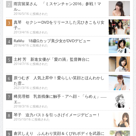
雨宮留菜さん 「ミスヤンチャン2016」参戦！マ
ル...
2016/5/16 に投稿された
真琴 セクシーDVDをリリースした元ひきこもり女
子...
2013/4/16 に投稿された
RaMu 18歳Gカップ美少女がDVDデビュー
2016/4/16 に投稿された
土村 芳 新進女優が「愛の渦」監督舞台に
2014/7/16 に投稿された
原つむぎ 人気上昇中！愛らしい笑顔とほんわかし
た雰...
2021/3/16 に投稿された
稀見理都 乳首残像に触手・アヘ顔・「らめぇ」……
エ...
2018/3/16 に投稿された
琴子 迫力バストを引っさげイメージデビュー！
2015/10/16 に投稿された
倉沢しえり ふんわり笑顔＆くびれボディを武器に