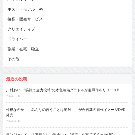
ホスト・モデル・AV
接客・販売サービス
クリエイティブ
ドライバー
副業・在宅・独立
その他
最近の投稿
川村あい “笑顔で全力投球”の才色兼備グラドルが復帰作をリリース!!
2024/5/16
仲根なのか 「みんなの言うことは絶対！」が合言葉の新作イメージDVD
発売
2024/4/16
ランジャタイ 「素晴らしい出会いと〝癒着〟が育ててくれた(笑)」