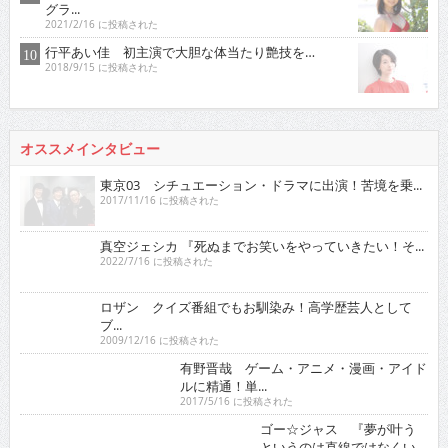
グラ...
2021/2/16 に投稿された
行平あい佳 初主演で大胆な体当たり艶技を…
2018/9/15 に投稿された
オススメインタビュー
東京03 シチュエーション・ドラマに出演！苦境を乗...
2017/11/16 に投稿された
真空ジェシカ 『死ぬまでお笑いをやっていきたい！そ...
2022/7/16 に投稿された
ロザン クイズ番組でもお馴染み！高学歴芸人として
ブ...
2009/12/16 に投稿された
有野晋哉 ゲーム・アニメ・漫画・アイドルに精通！
単...
2017/5/16 に投稿された
ゴー☆ジャス 『夢が叶うというのは直線ではなくい
ろ...