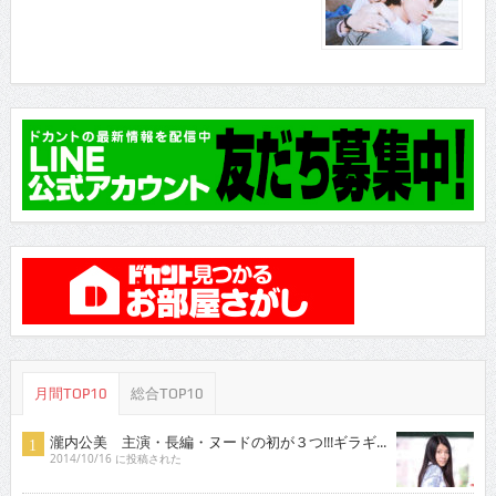
月間TOP10
総合TOP10
瀧内公美 主演・長編・ヌードの初が３つ!!!ギラギ...
2014/10/16 に投稿された