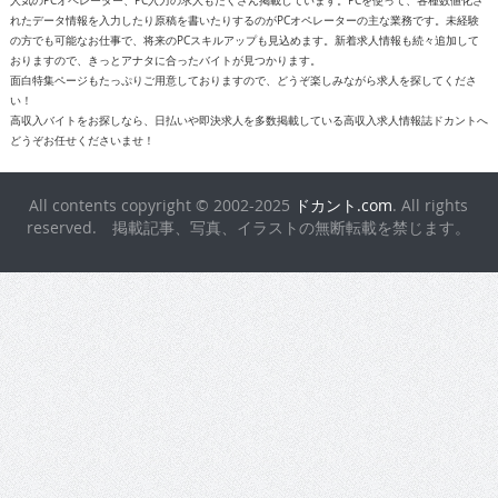
人気のPCオペレーター、PC入力の求人もたくさん掲載しています。PCを使って、各種数値化さ
れたデータ情報を入力したり原稿を書いたりするのがPCオペレーターの主な業務です。未経験
の方でも可能なお仕事で、将来のPCスキルアップも見込めます。新着求人情報も続々追加して
おりますので、きっとアナタに合ったバイトが見つかります。
面白特集ページもたっぷりご用意しておりますので、どうぞ楽しみながら求人を探してくださ
い！
高収入バイトをお探しなら、日払いや即決求人を多数掲載している高収入求人情報誌ドカントへ
どうぞお任せくださいませ！
All contents copyright © 2002-2025
ドカント.com
. All rights
reserved. 掲載記事、写真、イラストの無断転載を禁じます。