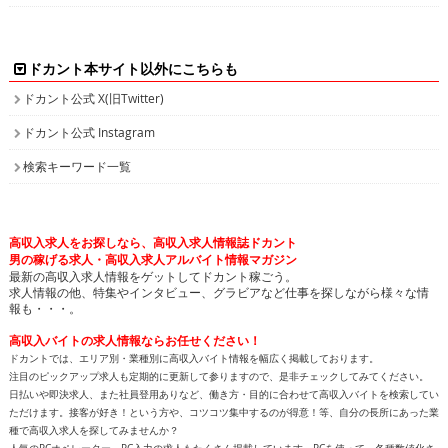
ドカント本サイト以外にこちらも
ドカント公式 X(旧Twitter)
ドカント公式 Instagram
検索キーワード一覧
高収入求人をお探しなら、高収入求人情報誌ドカント
男の稼げる求人・高収入求人アルバイト情報マガジン
最新の高収入求人情報をゲットしてドカント稼ごう。
求人情報の他、特集やインタビュー、グラビアなど仕事を探しながら様々な情
報も・・・。
高収入バイトの求人情報ならお任せください！
ドカントでは、エリア別・業種別に高収入バイト情報を幅広く掲載しております。
注目のピックアップ求人も定期的に更新して参りますので、是非チェックしてみてください。
日払いや即決求人、また社員登用ありなど、働き方・目的に合わせて高収入バイトを検索してい
ただけます。接客が好き！という方や、コツコツ集中するのが得意！等、自分の長所にあった業
種で高収入求人を探してみませんか？