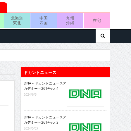
北海道
中国
九州
在宅
東北
四国
沖縄
ドカントニュース
DNA～ドカントニュースア
カデミー～261号vol.4
2024/6/3
DNA～ドカントニュースア
カデミー～261号vol.3
2024/5/27