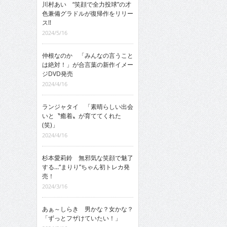
川村あい “笑顔で全力投球”の才
色兼備グラドルが復帰作をリリー
ス!!
2024/5/16
仲根なのか 「みんなの言うこと
は絶対！」が合言葉の新作イメー
ジDVD発売
2024/4/16
ランジャタイ 「素晴らしい出会
いと〝癒着〟が育ててくれた
(笑)」
2024/4/16
杉本愛莉鈴 無邪気な笑顔で魅了
する…“まりり”ちゃん初トレカ発
売！
2024/3/16
あぁ～しらき 男かな？女かな？
「ずっとフザけていたい！」