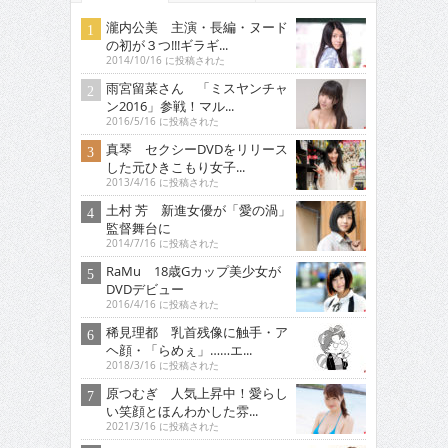
瀧内公美 主演・長編・ヌード
の初が３つ!!!ギラギ...
2014/10/16 に投稿された
雨宮留菜さん 「ミスヤンチャ
ン2016」参戦！マル...
2016/5/16 に投稿された
真琴 セクシーDVDをリリース
した元ひきこもり女子...
2013/4/16 に投稿された
土村 芳 新進女優が「愛の渦」
監督舞台に
2014/7/16 に投稿された
RaMu 18歳Gカップ美少女が
DVDデビュー
2016/4/16 に投稿された
稀見理都 乳首残像に触手・ア
ヘ顔・「らめぇ」……エ...
2018/3/16 に投稿された
原つむぎ 人気上昇中！愛らし
い笑顔とほんわかした雰...
2021/3/16 に投稿された