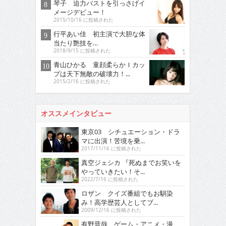
琴子 迫力バストを引っさげイ
メージデビュー！
2015/10/16 に投稿された
行平あい佳 初主演で大胆な体
当たり艶技を…
2018/9/15 に投稿された
青山ひかる 童顔柔らかＩカッ
プは天下無敵の破壊力！...
2015/2/16 に投稿された
オススメインタビュー
東京03 シチュエーション・ドラ
マに出演！苦境を乗...
2017/11/16 に投稿された
真空ジェシカ 『死ぬまでお笑いを
やっていきたい！そ...
2022/7/16 に投稿された
ロザン クイズ番組でもお馴染
み！高学歴芸人としてブ...
2009/12/16 に投稿された
有野晋哉 ゲーム・アニメ・漫