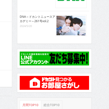
DNA～ドカントニュースア
カデミー～261号vol.2
2024/5/20
月間TOP10
総合TOP10