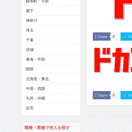
錦糸町・小岩
CINEMA×STYLE 286号
都下
CINEMA×STYLE 285号
神奈川
CINEMA×STYLE 294号
埼玉
Share
Tw
0
千葉
茨城
東海・中部
関西
北海道・東北
中国・四国
Share
Tw
0
九州・沖縄
在宅
職種・業種で求人を探す