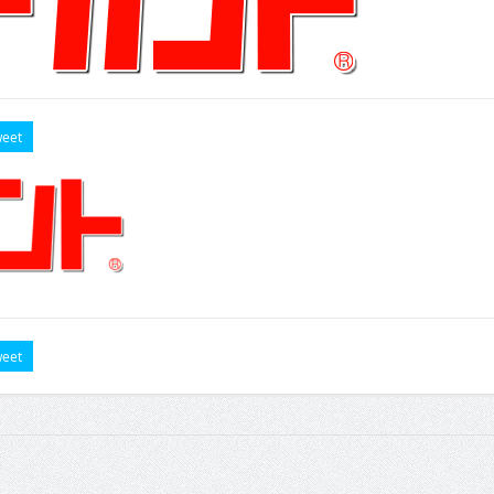
eet
eet