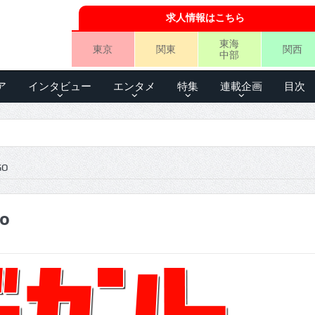
求人情報はこちら
東海
東京
関東
関西
中部
ア
インタビュー
エンタメ
特集
連載企画
目次
GO
go