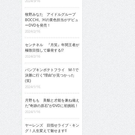
2024/3/16
牧野みなた アイドルグループ
BOCCHI。￼の黄色担当がデビュ
ーDVDを発売！
2024/2/16
センチネル 『月笑』年間王者が
極致目指して爆発する!?
2024/2/16
パンプキンポテトフライ M-1で
決勝に行く“理由”が見つかった
(笑)
2024/1/16
月野もも 美貌と才能を兼ね備え
た“奇跡の原石”がDVDに初挑戦！
2024/1/16
ヤーレンズ 目指せライブ・キン
グ！人生変えて魅せます!!