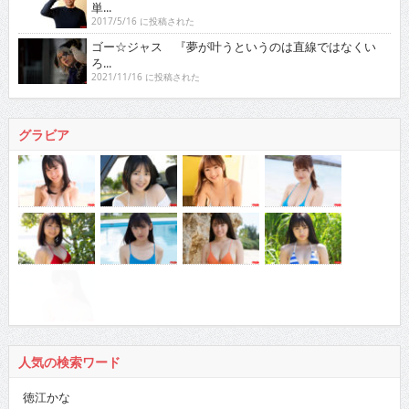
単...
2017/5/16 に投稿された
ゴー☆ジャス 『夢が叶うというのは直線ではなくい
ろ...
2021/11/16 に投稿された
グラビア
人気の検索ワード
徳江かな