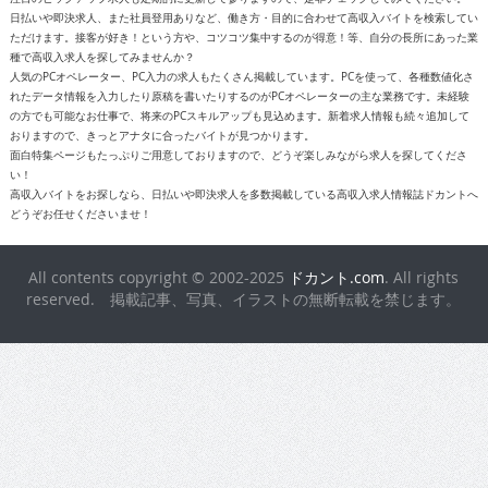
日払いや即決求人、また社員登用ありなど、働き方・目的に合わせて高収入バイトを検索してい
ただけます。接客が好き！という方や、コツコツ集中するのが得意！等、自分の長所にあった業
種で高収入求人を探してみませんか？
人気のPCオペレーター、PC入力の求人もたくさん掲載しています。PCを使って、各種数値化さ
れたデータ情報を入力したり原稿を書いたりするのがPCオペレーターの主な業務です。未経験
の方でも可能なお仕事で、将来のPCスキルアップも見込めます。新着求人情報も続々追加して
おりますので、きっとアナタに合ったバイトが見つかります。
面白特集ページもたっぷりご用意しておりますので、どうぞ楽しみながら求人を探してくださ
い！
高収入バイトをお探しなら、日払いや即決求人を多数掲載している高収入求人情報誌ドカントへ
どうぞお任せくださいませ！
All contents copyright © 2002-2025
ドカント.com
. All rights
reserved. 掲載記事、写真、イラストの無断転載を禁じます。