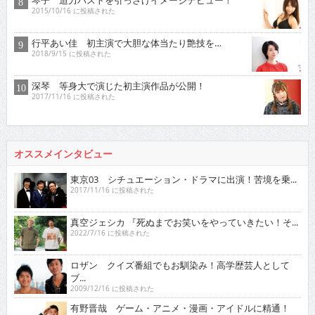
琴子 迫力バストを引っさげイメージデビュー！
2015/10/16 に投稿された
行平あい佳 初主演で大胆な体当たり艶技を…
2018/9/15 に投稿された
深琴 等身大で演じた初主演作品が公開！
2017/11/16 に投稿された
オススメインタビュー
東京03 シチュエーション・ドラマに出演！苦境を乗...
2017/11/16 に投稿された
真空ジェシカ 『死ぬまでお笑いをやっていきたい！そ...
2022/7/16 に投稿された
ロザン クイズ番組でもお馴染み！高学歴芸人として
ブ...
2009/12/16 に投稿された
有野晋哉 ゲーム・アニメ・漫画・アイドルに精通！