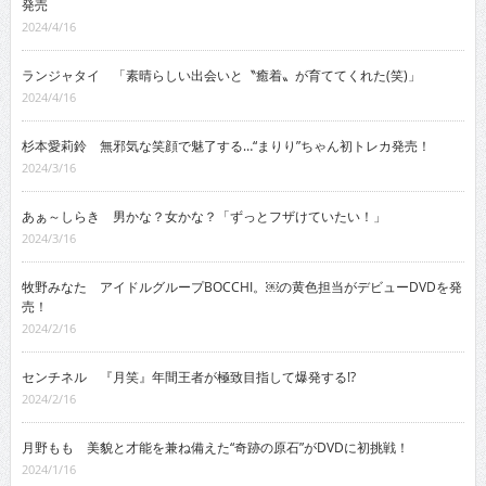
発売
2024/4/16
ランジャタイ 「素晴らしい出会いと〝癒着〟が育ててくれた(笑)」
2024/4/16
杉本愛莉鈴 無邪気な笑顔で魅了する…“まりり”ちゃん初トレカ発売！
2024/3/16
あぁ～しらき 男かな？女かな？「ずっとフザけていたい！」
2024/3/16
牧野みなた アイドルグループBOCCHI。￼の黄色担当がデビューDVDを発
売！
2024/2/16
センチネル 『月笑』年間王者が極致目指して爆発する!?
2024/2/16
月野もも 美貌と才能を兼ね備えた“奇跡の原石”がDVDに初挑戦！
2024/1/16