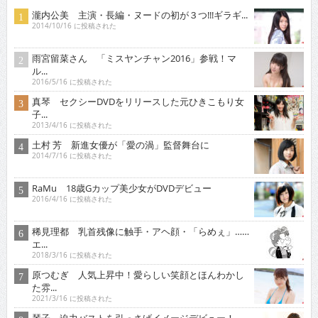
瀧内公美 主演・長編・ヌードの初が３つ!!!ギラギ...
2014/10/16 に投稿された
雨宮留菜さん 「ミスヤンチャン2016」参戦！マ
ル...
2016/5/16 に投稿された
真琴 セクシーDVDをリリースした元ひきこもり女
子...
2013/4/16 に投稿された
土村 芳 新進女優が「愛の渦」監督舞台に
2014/7/16 に投稿された
RaMu 18歳Gカップ美少女がDVDデビュー
2016/4/16 に投稿された
稀見理都 乳首残像に触手・アヘ顔・「らめぇ」……
エ...
2018/3/16 に投稿された
原つむぎ 人気上昇中！愛らしい笑顔とほんわかし
た雰...
2021/3/16 に投稿された