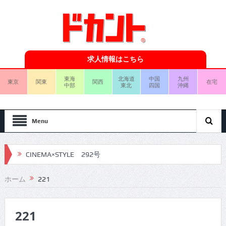
求人情報はこちら
東海
北海道
中国
九州
東京
関東
関西
在宅
中部
東北
四国
沖縄
Menu
CINEMA×STYLE 292号
CINEMA×STYLE 291号
ホーム
221
CINEMA×STYLE 290号
221
CINEMA×STYLE 289号