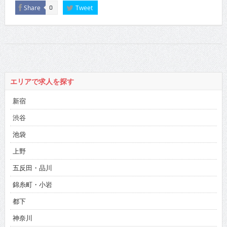
Share
Tweet
0
エリアで求人を探す
新宿
渋谷
池袋
上野
五反田・品川
錦糸町・小岩
都下
神奈川