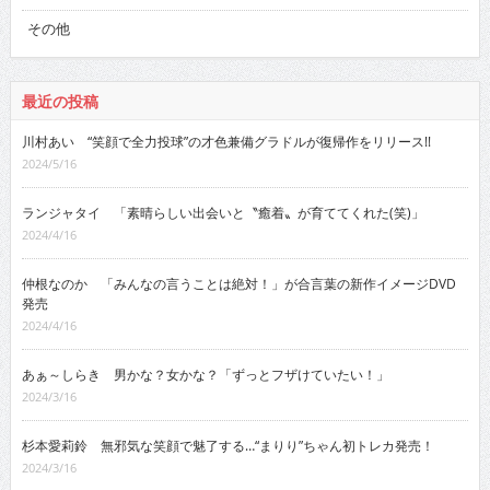
その他
最近の投稿
川村あい “笑顔で全力投球”の才色兼備グラドルが復帰作をリリース!!
2024/5/16
ランジャタイ 「素晴らしい出会いと〝癒着〟が育ててくれた(笑)」
2024/4/16
仲根なのか 「みんなの言うことは絶対！」が合言葉の新作イメージDVD
発売
2024/4/16
あぁ～しらき 男かな？女かな？「ずっとフザけていたい！」
2024/3/16
杉本愛莉鈴 無邪気な笑顔で魅了する…“まりり”ちゃん初トレカ発売！
2024/3/16