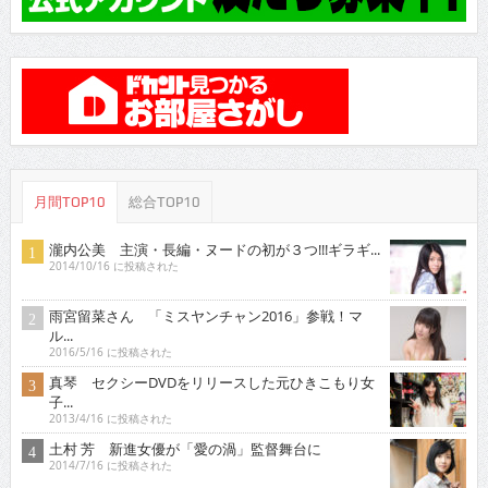
月間TOP10
総合TOP10
瀧内公美 主演・長編・ヌードの初が３つ!!!ギラギ...
2014/10/16 に投稿された
雨宮留菜さん 「ミスヤンチャン2016」参戦！マ
ル...
2016/5/16 に投稿された
真琴 セクシーDVDをリリースした元ひきこもり女
子...
2013/4/16 に投稿された
土村 芳 新進女優が「愛の渦」監督舞台に
2014/7/16 に投稿された