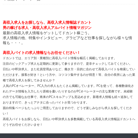
高収入求人をお探しなら、高収入求人情報誌ドカント
男の稼げる求人・高収入求人アルバイト情報マガジン
最新の高収入求人情報をゲットしてドカント稼ごう。
求人情報の他、特集やインタビュー、グラビアなど仕事を探しながら様々な情
報も・・・。
高収入バイトの求人情報ならお任せください！
ドカントでは、エリア別・業種別に高収入バイト情報を幅広く掲載しております。
注目のピックアップ求人も定期的に更新して参りますので、是非チェックしてみてください。
日払いや即決求人、また社員登用ありなど、働き方・目的に合わせて高収入バイトを検索してい
ただけます。接客が好き！という方や、コツコツ集中するのが得意！等、自分の長所にあった業
種で高収入求人を探してみませんか？
人気のPCオペレーター、PC入力の求人もたくさん掲載しています。PCを使って、各種数値化さ
れたデータ情報を入力したり原稿を書いたりするのがPCオペレーターの主な業務です。未経験
の方でも可能なお仕事で、将来のPCスキルアップも見込めます。新着求人情報も続々追加して
おりますので、きっとアナタに合ったバイトが見つかります。
面白特集ページもたっぷりご用意しておりますので、どうぞ楽しみながら求人を探してくださ
い！
高収入バイトをお探しなら、日払いや即決求人を多数掲載している高収入求人情報誌ドカントへ
どうぞお任せくださいませ！