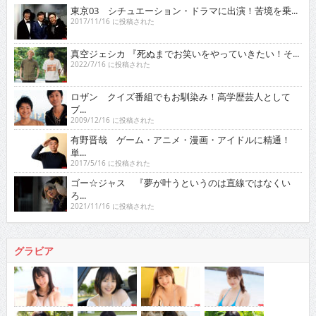
東京03 シチュエーション・ドラマに出演！苦境を乗...
2017/11/16 に投稿された
真空ジェシカ 『死ぬまでお笑いをやっていきたい！そ...
2022/7/16 に投稿された
ロザン クイズ番組でもお馴染み！高学歴芸人として
ブ...
2009/12/16 に投稿された
有野晋哉 ゲーム・アニメ・漫画・アイドルに精通！
単...
2017/5/16 に投稿された
ゴー☆ジャス 『夢が叶うというのは直線ではなくい
ろ...
2021/11/16 に投稿された
グラビア