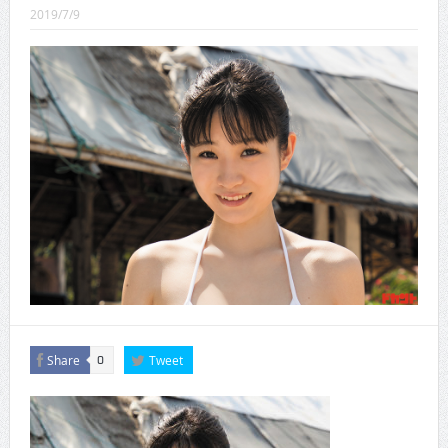
CINEMA×STYLE 289号
2019/7/9
CINEMA×STYLE 288号
CINEMA×STYLE 287号
CINEMA×STYLE 286号
CINEMA×STYLE 285号
CINEMA×STYLE 294号
Share
Tweet
0