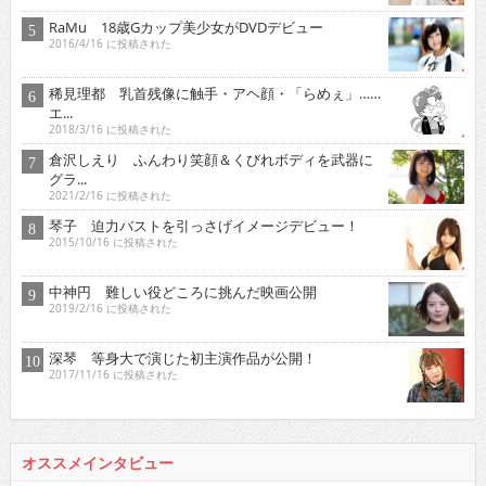
RaMu 18歳Gカップ美少女がDVDデビュー
2016/4/16 に投稿された
稀見理都 乳首残像に触手・アヘ顔・「らめぇ」……
エ...
2018/3/16 に投稿された
倉沢しえり ふんわり笑顔＆くびれボディを武器に
グラ...
2021/2/16 に投稿された
琴子 迫力バストを引っさげイメージデビュー！
2015/10/16 に投稿された
中神円 難しい役どころに挑んだ映画公開
2019/2/16 に投稿された
深琴 等身大で演じた初主演作品が公開！
2017/11/16 に投稿された
オススメインタビュー