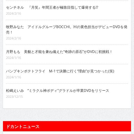
センチネル 『月笑』年間王者が極致目指して爆発する!?
2024/2/16
牧野みなた アイドルグループBOCCHI。￼の黄色担当がデビューDVDを発
売！
2024/2/16
月野もも 美貌と才能を兼ね備えた“奇跡の原石”がDVDに初挑戦！
2024/1/16
パンプキンポテトフライ M-1で決勝に行く“理由”が見つかった(笑)
2024/1/16
松嶋えいみ “ミラクル神ボディ”グラドルが卒業DVDをリリース
2023/12/15
ドカントニュース