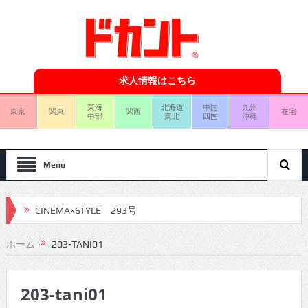
求人情報はこちら
東海
北海道
中国
九州
東京
関東
関西
在宅
中部
東北
四国
沖縄
Menu
CINEMA×STYLE 293号
CINEMA×STYLE 292号
ホーム
203-TANI01
CINEMA×STYLE 291号
203-tani01
CINEMA×STYLE 290号