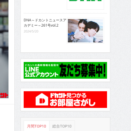
DNA～ドカントニュースア
カデミー～261号vol.2
2024/5/20
月間TOP10
総合TOP10