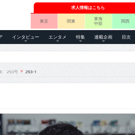
求人情報はこちら
東海
東京
関東
関西
中部
ア
インタビュー
エンタメ
特集
連載企画
目次
LE 293号
293-1