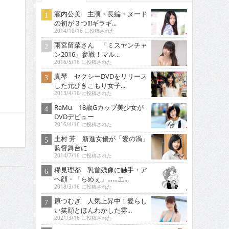
瀧内公美 主演・長編・ヌード
の初が３つ!!!ギラギ...
2014/10/16 に投稿された
雨宮留菜さん 「ミスヤンチャ
ン2016」参戦！マル...
2016/5/16 に投稿された
真琴 セクシーDVDをリリース
した元ひきこもり女子...
2013/4/16 に投稿された
RaMu 18歳Gカップ美少女が
DVDデビュー
2016/4/16 に投稿された
土村 芳 新進女優が「愛の渦」
監督舞台に
2014/7/16 に投稿された
稀見理都 乳首残像に触手・ア
ヘ顔・「らめぇ」……エ...
2018/3/16 に投稿された
原つむぎ 人気上昇中！愛らし
い笑顔とほんわかした雰...
2021/3/16 に投稿された