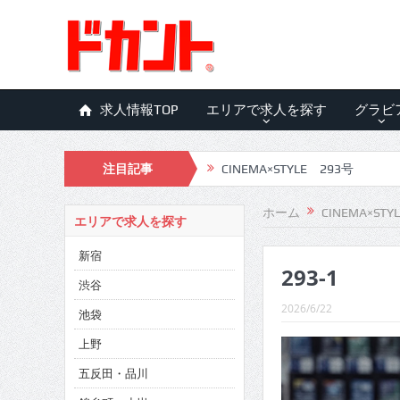
求人情報TOP
エリアで求人を探す
グラビ
注目記事
CINEMA×STYLE 293号
CINEMA×STYLE 292号
ホーム
CINEMA×STY
エリアで求人を探す
CINEMA×STYLE 291号
新宿
293-1
CINEMA×STYLE 290号
渋谷
CINEMA×STYLE 289号
2026/6/22
池袋
CINEMA×STYLE 288号
上野
五反田・品川
CINEMA×STYLE 287号