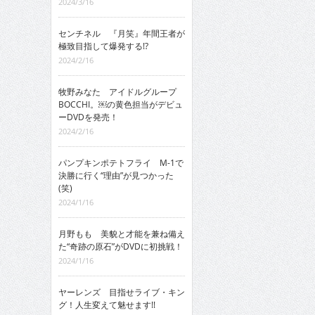
2024/3/16
センチネル 『月笑』年間王者が
極致目指して爆発する!?
2024/2/16
牧野みなた アイドルグループ
BOCCHI。￼の黄色担当がデビュ
ーDVDを発売！
2024/2/16
パンプキンポテトフライ M-1で
決勝に行く“理由”が見つかった
(笑)
2024/1/16
月野もも 美貌と才能を兼ね備え
た“奇跡の原石”がDVDに初挑戦！
2024/1/16
ヤーレンズ 目指せライブ・キン
グ！人生変えて魅せます!!