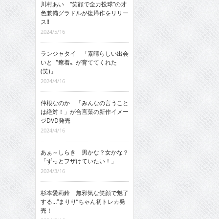
川村あい “笑顔で全力投球”の才
色兼備グラドルが復帰作をリリー
ス!!
2024/5/16
ランジャタイ 「素晴らしい出会
いと〝癒着〟が育ててくれた
(笑)」
2024/4/16
仲根なのか 「みんなの言うこと
は絶対！」が合言葉の新作イメー
ジDVD発売
2024/4/16
あぁ～しらき 男かな？女かな？
「ずっとフザけていたい！」
2024/3/16
杉本愛莉鈴 無邪気な笑顔で魅了
する…“まりり”ちゃん初トレカ発
売！