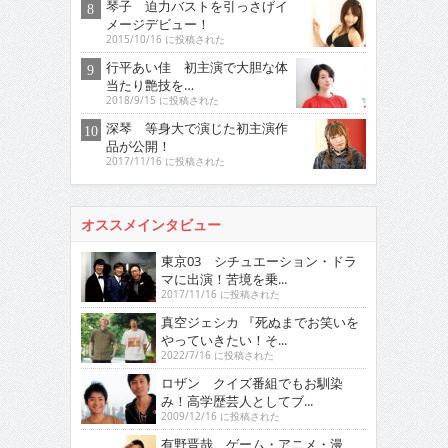
琴子 迫力バストを引っさげイ
メージデビュー！
2015/10/16 に投稿された
行平あい佳 初主演で大胆な体
当たり艶技を…
2018/9/15 に投稿された
深琴 等身大で演じた初主演作
品が公開！
2017/11/16 に投稿された
オススメインタビュー
東京03 シチュエーション・ドラ
マに出演！苦境を乗...
2017/11/16 に投稿された
真空ジェシカ 『死ぬまでお笑いを
やっていきたい！そ...
2022/7/16 に投稿された
ロザン クイズ番組でもお馴染
み！高学歴芸人としてブ...
2009/12/16 に投稿された
有野晋哉 ゲーム・アニメ・漫