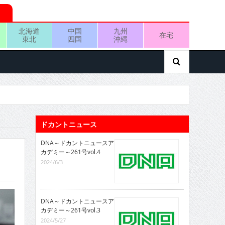
北海道
中国
九州
在宅
東北
四国
沖縄
ドカントニュース
DNA～ドカントニュースア
カデミー～261号vol.4
2024/6/3
DNA～ドカントニュースア
カデミー～261号vol.3
2024/5/27