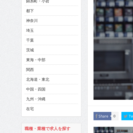
錦糸町・小岩
CINEMA×STYLE 286号
都下
CINEMA×STYLE 285号
神奈川
CINEMA×STYLE 294号
埼玉
千葉
茨城
東海・中部
関西
北海道・東北
中国・四国
九州・沖縄
在宅
Share
Tw
0
職種・業種で求人を探す