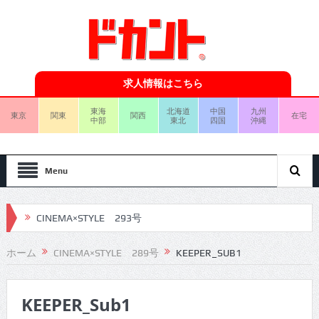
求人情報はこちら
東海
北海道
中国
九州
東京
関東
関西
在宅
中部
東北
四国
沖縄
Menu
CINEMA×STYLE 293号
CINEMA×STYLE 292号
ホーム
CINEMA×STYLE 289号
KEEPER_SUB1
CINEMA×STYLE 291号
KEEPER_Sub1
CINEMA×STYLE 290号