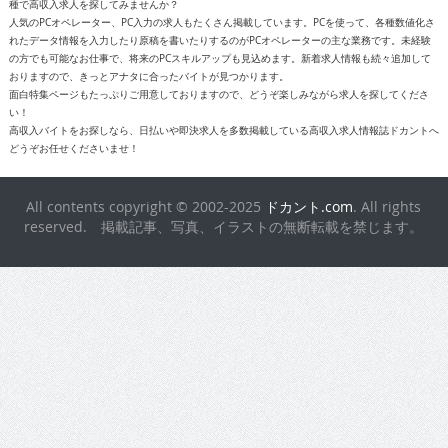
種で高収入求人を探してみませんか？
人気のPCオペレーター、PC入力の求人もたくさん掲載しています。PCを使って、各種数値化さ
れたデータ情報を入力したり原稿を書いたりするのがPCオペレーターの主な業務です。未経験
の方でも可能なお仕事で、将来のPCスキルアップも見込めます。新着求人情報も続々追加して
おりますので、きっとアナタに合ったバイトが見つかります。
面白特集ページもたっぷりご用意しておりますので、どうぞ楽しみながら求人を探してくださ
い！
高収入バイトをお探しなら、日払いや即決求人を多数掲載している高収入求人情報誌ドカントへ
どうぞお任せくださいませ！
All contents copyright © 2002-2025
ドカント.com
. All rights
reserved. 掲載記事、写真、イラストの無断転載を禁じます。