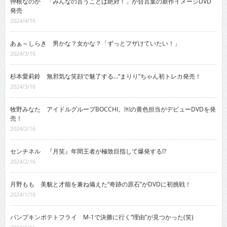
仲根なのか 「みんなの言うことは絶対！」が合言葉の新作イメージDVD
発売
2024/4/16
あぁ～しらき 男かな？女かな？「ずっとフザけていたい！」
2024/3/16
杉本愛莉鈴 無邪気な笑顔で魅了する…“まりり”ちゃん初トレカ発売！
2024/3/16
牧野みなた アイドルグループBOCCHI。￼の黄色担当がデビューDVDを発
売！
2024/2/16
センチネル 『月笑』年間王者が極致目指して爆発する!?
2024/2/16
月野もも 美貌と才能を兼ね備えた“奇跡の原石”がDVDに初挑戦！
2024/1/16
パンプキンポテトフライ M-1で決勝に行く“理由”が見つかった(笑)