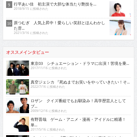
行平あい佳 初主演で大胆な体当たり艶技を…
2018/9/15 に投稿された
原つむぎ 人気上昇中！愛らしい笑顔とほんわかし
た雰...
2021/3/16 に投稿された
オススメインタビュー
東京03 シチュエーション・ドラマに出演！苦境を乗...
2017/11/16 に投稿された
真空ジェシカ 『死ぬまでお笑いをやっていきたい！そ...
2022/7/16 に投稿された
ロザン クイズ番組でもお馴染み！高学歴芸人として
ブ...
2009/12/16 に投稿された
有野晋哉 ゲーム・アニメ・漫画・アイドルに精通！
単...
2017/5/16 に投稿された