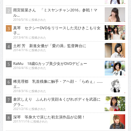
雨宮留菜さん 「ミスヤンチャン2016」参戦！マ
ル...
2016/5/16 に投稿された
真琴 セクシーDVDをリリースした元ひきこもり女
子...
2013/4/16 に投稿された
土村 芳 新進女優が「愛の渦」監督舞台に
2014/7/16 に投稿された
RaMu 18歳Gカップ美少女がDVDデビュー
2016/4/16 に投稿された
稀見理都 乳首残像に触手・アヘ顔・「らめぇ」……
エ...
2018/3/16 に投稿された
倉沢しえり ふんわり笑顔＆くびれボディを武器に
グラ...
2021/2/16 に投稿された
深琴 等身大で演じた初主演作品が公開！
2017/11/16 に投稿された