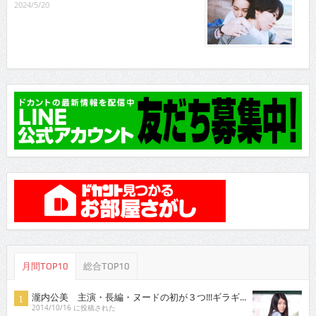
2024/5/20
月間TOP10
総合TOP10
瀧内公美 主演・長編・ヌードの初が３つ!!!ギラギ...
2014/10/16 に投稿された