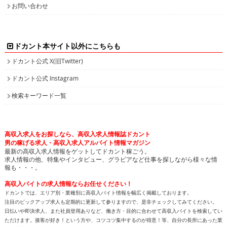
お問い合わせ
ドカント本サイト以外にこちらも
ドカント公式 X(旧Twitter)
ドカント公式 Instagram
検索キーワード一覧
高収入求人をお探しなら、高収入求人情報誌ドカント
男の稼げる求人・高収入求人アルバイト情報マガジン
最新の高収入求人情報をゲットしてドカント稼ごう。
求人情報の他、特集やインタビュー、グラビアなど仕事を探しながら様々な情
報も・・・。
高収入バイトの求人情報ならお任せください！
ドカントでは、エリア別・業種別に高収入バイト情報を幅広く掲載しております。
注目のピックアップ求人も定期的に更新して参りますので、是非チェックしてみてください。
日払いや即決求人、また社員登用ありなど、働き方・目的に合わせて高収入バイトを検索してい
ただけます。接客が好き！という方や、コツコツ集中するのが得意！等、自分の長所にあった業