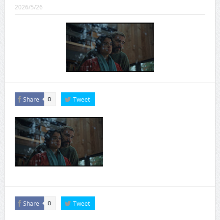
CINEMA×STYLE 289号
2026/5/26
CINEMA×STYLE 288号
CINEMA×STYLE 287号
CINEMA×STYLE 286号
CINEMA×STYLE 285号
CINEMA×STYLE 294号
Share
Tweet
0
Share
Tweet
0