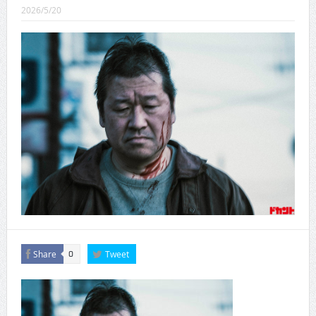
CINEMA×STYLE 289号
2026/5/20
CINEMA×STYLE 288号
CINEMA×STYLE 287号
CINEMA×STYLE 286号
CINEMA×STYLE 285号
CINEMA×STYLE 294号
Share
Tweet
0