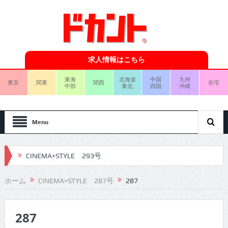
求人情報はこちら
東海
北海道
中国
九州
東京
関東
関西
在宅
中部
東北
四国
沖縄
Menu
CINEMA×STYLE 293号
CINEMA×STYLE 292号
ホーム
CINEMA×STYLE 287号
287
CINEMA×STYLE 291号
287
CINEMA×STYLE 290号