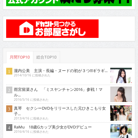
月間TOP10
総合TOP10
瀧内公美 主演・長編・ヌードの初が３つ!!!ギラギ...
2014/10/16 に投稿された
雨宮留菜さん 「ミスヤンチャン2016」参戦！マ
ル...
2016/5/16 に投稿された
真琴 セクシーDVDをリリースした元ひきこもり女
子...
2013/4/16 に投稿された
RaMu 18歳Gカップ美少女がDVDデビュー
2016/4/16 に投稿された