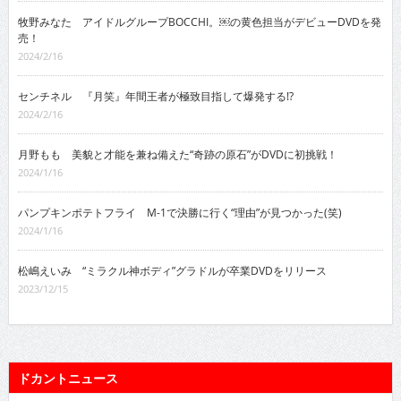
牧野みなた アイドルグループBOCCHI。￼の黄色担当がデビューDVDを発
売！
2024/2/16
センチネル 『月笑』年間王者が極致目指して爆発する!?
2024/2/16
月野もも 美貌と才能を兼ね備えた“奇跡の原石”がDVDに初挑戦！
2024/1/16
パンプキンポテトフライ M-1で決勝に行く“理由”が見つかった(笑)
2024/1/16
松嶋えいみ “ミラクル神ボディ”グラドルが卒業DVDをリリース
2023/12/15
ドカントニュース