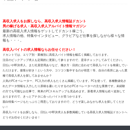
高収入求人をお探しなら、高収入求人情報誌ドカント
男の稼げる求人・高収入求人アルバイト情報マガジン
最新の高収入求人情報をゲットしてドカント稼ごう。
求人情報の他、特集やインタビュー、グラビアなど仕事を探しながら様々な情
報も・・・。
高収入バイトの求人情報ならお任せください！
ドカントでは、エリア別・業種別に高収入バイト情報を幅広く掲載しております。
注目のピックアップ求人も定期的に更新して参りますので、是非チェックしてみてください。
日払いや即決求人、また社員登用ありなど、働き方・目的に合わせて高収入バイトを検索してい
ただけます。接客が好き！という方や、コツコツ集中するのが得意！等、自分の長所にあった業
種で高収入求人を探してみませんか？
人気のPCオペレーター、PC入力の求人もたくさん掲載しています。PCを使って、各種数値化さ
れたデータ情報を入力したり原稿を書いたりするのがPCオペレーターの主な業務です。未経験
の方でも可能なお仕事で、将来のPCスキルアップも見込めます。新着求人情報も続々追加して
おりますので、きっとアナタに合ったバイトが見つかります。
面白特集ページもたっぷりご用意しておりますので、どうぞ楽しみながら求人を探してくださ
い！
高収入バイトをお探しなら、日払いや即決求人を多数掲載している高収入求人情報誌ドカントへ
どうぞお任せくださいませ！