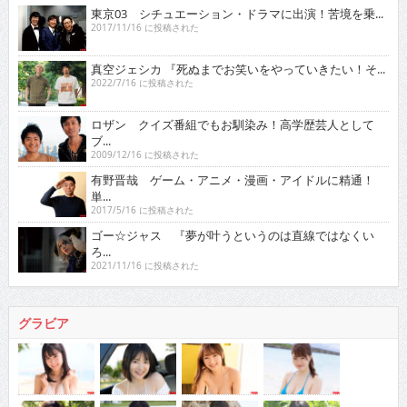
東京03 シチュエーション・ドラマに出演！苦境を乗...
2017/11/16 に投稿された
真空ジェシカ 『死ぬまでお笑いをやっていきたい！そ...
2022/7/16 に投稿された
ロザン クイズ番組でもお馴染み！高学歴芸人として
ブ...
2009/12/16 に投稿された
有野晋哉 ゲーム・アニメ・漫画・アイドルに精通！
単...
2017/5/16 に投稿された
ゴー☆ジャス 『夢が叶うというのは直線ではなくい
ろ...
2021/11/16 に投稿された
グラビア