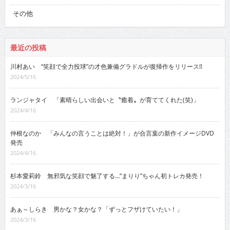
その他
最近の投稿
川村あい “笑顔で全力投球”の才色兼備グラドルが復帰作をリリース!!
2024/5/16
ランジャタイ 「素晴らしい出会いと〝癒着〟が育ててくれた(笑)」
2024/4/16
仲根なのか 「みんなの言うことは絶対！」が合言葉の新作イメージDVD
発売
2024/4/16
杉本愛莉鈴 無邪気な笑顔で魅了する…“まりり”ちゃん初トレカ発売！
2024/3/16
あぁ～しらき 男かな？女かな？「ずっとフザけていたい！」
2024/3/16