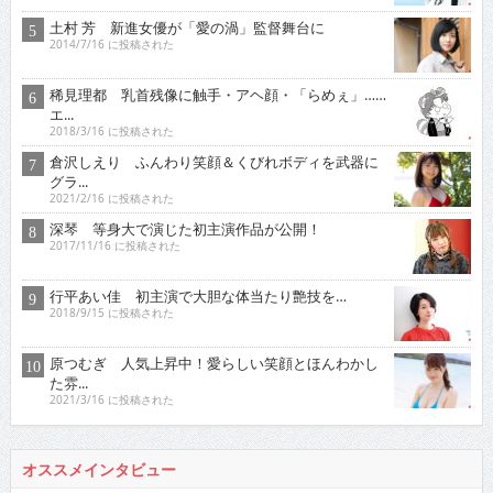
土村 芳 新進女優が「愛の渦」監督舞台に
2014/7/16 に投稿された
稀見理都 乳首残像に触手・アヘ顔・「らめぇ」……
エ...
2018/3/16 に投稿された
倉沢しえり ふんわり笑顔＆くびれボディを武器に
グラ...
2021/2/16 に投稿された
深琴 等身大で演じた初主演作品が公開！
2017/11/16 に投稿された
行平あい佳 初主演で大胆な体当たり艶技を…
2018/9/15 に投稿された
原つむぎ 人気上昇中！愛らしい笑顔とほんわかし
た雰...
2021/3/16 に投稿された
オススメインタビュー