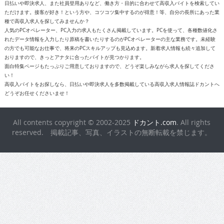
日払いや即決求人、また社員登用ありなど、働き方・目的に合わせて高収入バイトを検索してい
ただけます。接客が好き！という方や、コツコツ集中するのが得意！等、自分の長所にあった業
種で高収入求人を探してみませんか？
人気のPCオペレーター、PC入力の求人もたくさん掲載しています。PCを使って、各種数値化さ
れたデータ情報を入力したり原稿を書いたりするのがPCオペレーターの主な業務です。未経験
の方でも可能なお仕事で、将来のPCスキルアップも見込めます。新着求人情報も続々追加して
おりますので、きっとアナタに合ったバイトが見つかります。
面白特集ページもたっぷりご用意しておりますので、どうぞ楽しみながら求人を探してくださ
い！
高収入バイトをお探しなら、日払いや即決求人を多数掲載している高収入求人情報誌ドカントへ
どうぞお任せくださいませ！
All contents copyright © 2002-2025
ドカント.com
. All rights
reserved. 掲載記事、写真、イラストの無断転載を禁じます。