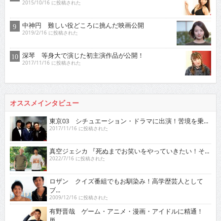
2015/10/16 に投稿された
中神円 難しい役どころに挑んだ映画公開
2019/2/16 に投稿された
深琴 等身大で演じた初主演作品が公開！
2017/11/16 に投稿された
オススメインタビュー
東京03 シチュエーション・ドラマに出演！苦境を乗...
2017/11/16 に投稿された
真空ジェシカ 『死ぬまでお笑いをやっていきたい！そ...
2022/7/16 に投稿された
ロザン クイズ番組でもお馴染み！高学歴芸人として
ブ...
2009/12/16 に投稿された
有野晋哉 ゲーム・アニメ・漫画・アイドルに精通！
単...