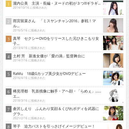
瀧内公美 主演・長編・ヌードの初が３つ!!!ギラギ...
2014/10/16 に投稿された
雨宮留菜さん 「ミスヤンチャン2016」参戦！マ
ル...
2016/5/16 に投稿された
真琴 セクシーDVDをリリースした元ひきこもり女
子...
2013/4/16 に投稿された
土村 芳 新進女優が「愛の渦」監督舞台に
2014/7/16 に投稿された
RaMu 18歳Gカップ美少女がDVDデビュー
2016/4/16 に投稿された
稀見理都 乳首残像に触手・アヘ顔・「らめぇ」……
エ...
2018/3/16 に投稿された
倉沢しえり ふんわり笑顔＆くびれボディを武器に
グラ...
2021/2/16 に投稿された
琴子 迫力バストを引っさげイメージデビュー！