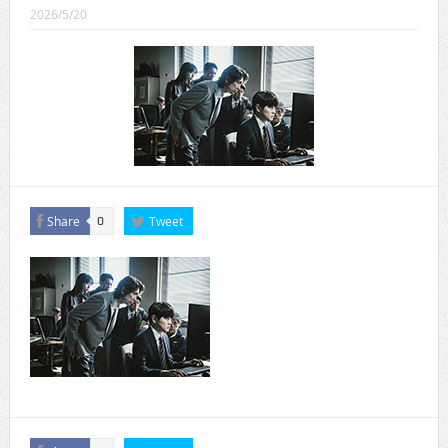
CINEMA×STYLE 289号
2026/5/20
CINEMA×STYLE 288号
CINEMA×STYLE 287号
CINEMA×STYLE 286号
CINEMA×STYLE 285号
CINEMA×STYLE 294号
Share
Tweet
0