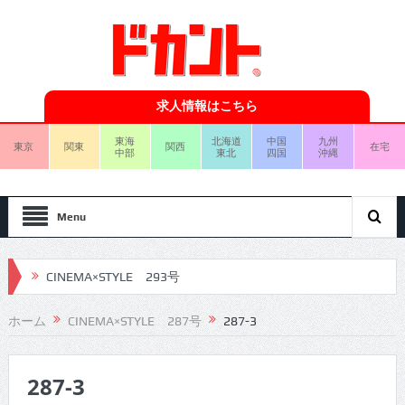
求人情報はこちら
東海
北海道
中国
九州
東京
関東
関西
在宅
中部
東北
四国
沖縄
Menu
CINEMA×STYLE 293号
CINEMA×STYLE 292号
ホーム
CINEMA×STYLE 287号
287-3
CINEMA×STYLE 291号
287-3
CINEMA×STYLE 290号