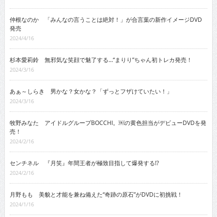
仲根なのか 「みんなの言うことは絶対！」が合言葉の新作イメージDVD
発売
2024/4/16
杉本愛莉鈴 無邪気な笑顔で魅了する…“まりり”ちゃん初トレカ発売！
2024/3/16
あぁ～しらき 男かな？女かな？「ずっとフザけていたい！」
2024/3/16
牧野みなた アイドルグループBOCCHI。￼の黄色担当がデビューDVDを発
売！
2024/2/16
センチネル 『月笑』年間王者が極致目指して爆発する!?
2024/2/16
月野もも 美貌と才能を兼ね備えた“奇跡の原石”がDVDに初挑戦！
2024/1/16