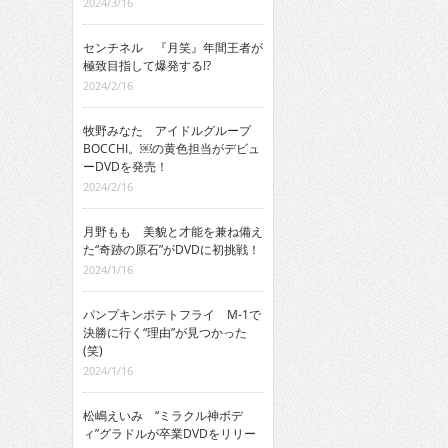
2024/3/16
センチネル 『月笑』年間王者が
極致目指して爆発する!?
2024/2/16
牧野みなた アイドルグループ
BOCCHI。￼の黄色担当がデビュ
ーDVDを発売！
2024/2/16
月野もも 美貌と才能を兼ね備え
た“奇跡の原石”がDVDに初挑戦！
2024/1/16
パンプキンポテトフライ M-1で
決勝に行く“理由”が見つかった
(笑)
2024/1/16
松嶋えいみ “ミラクル神ボデ
ィ”グラドルが卒業DVDをリリー