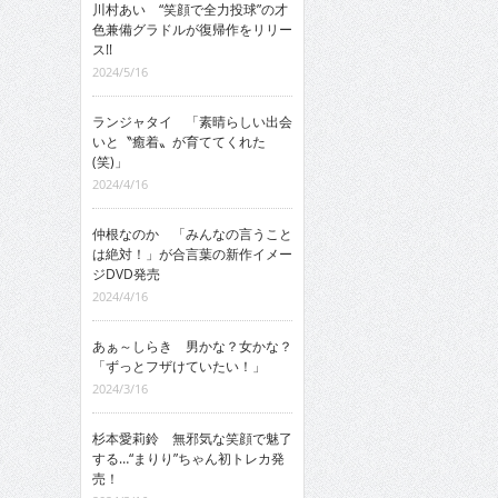
川村あい “笑顔で全力投球”の才
色兼備グラドルが復帰作をリリー
ス!!
2024/5/16
ランジャタイ 「素晴らしい出会
いと〝癒着〟が育ててくれた
(笑)」
2024/4/16
仲根なのか 「みんなの言うこと
は絶対！」が合言葉の新作イメー
ジDVD発売
2024/4/16
あぁ～しらき 男かな？女かな？
「ずっとフザけていたい！」
2024/3/16
杉本愛莉鈴 無邪気な笑顔で魅了
する…“まりり”ちゃん初トレカ発
売！