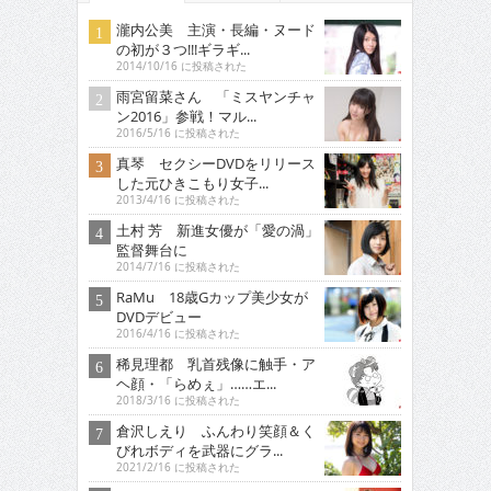
瀧内公美 主演・長編・ヌード
の初が３つ!!!ギラギ...
2014/10/16 に投稿された
雨宮留菜さん 「ミスヤンチャ
ン2016」参戦！マル...
2016/5/16 に投稿された
真琴 セクシーDVDをリリース
した元ひきこもり女子...
2013/4/16 に投稿された
土村 芳 新進女優が「愛の渦」
監督舞台に
2014/7/16 に投稿された
RaMu 18歳Gカップ美少女が
DVDデビュー
2016/4/16 に投稿された
稀見理都 乳首残像に触手・ア
ヘ顔・「らめぇ」……エ...
2018/3/16 に投稿された
倉沢しえり ふんわり笑顔＆く
びれボディを武器にグラ...
2021/2/16 に投稿された