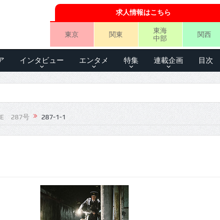
求人情報はこちら
東海
東京
関東
関西
中部
ア
インタビュー
エンタメ
特集
連載企画
目次
LE 287号
287-1-1