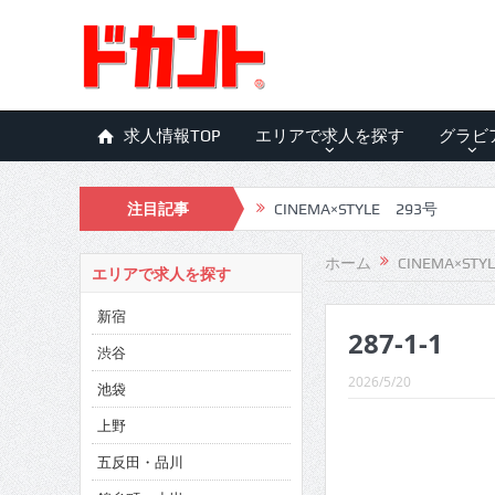
求人情報TOP
エリアで求人を探す
グラビ
注目記事
CINEMA×STYLE 293号
CINEMA×STYLE 292号
ホーム
CINEMA×STY
エリアで求人を探す
CINEMA×STYLE 291号
新宿
287-1-1
CINEMA×STYLE 290号
渋谷
CINEMA×STYLE 289号
2026/5/20
池袋
CINEMA×STYLE 288号
上野
五反田・品川
CINEMA×STYLE 287号