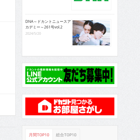
DNA～ドカントニュースア
カデミー～261号vol.2
2024/5/20
月間TOP10
総合TOP10