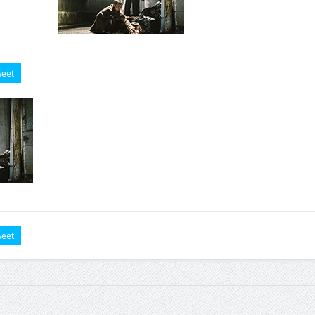
eet
eet