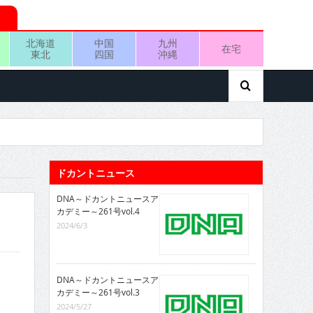
北海道
中国
九州
在宅
東北
四国
沖縄
ドカントニュース
DNA～ドカントニュースア
カデミー～261号vol.4
2024/6/3
DNA～ドカントニュースア
カデミー～261号vol.3
2024/5/27