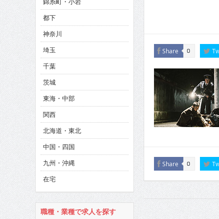
錦糸町・小岩
CINEMA×STYLE 286号
都下
CINEMA×STYLE 285号
神奈川
CINEMA×STYLE 294号
埼玉
Share
Tw
0
千葉
茨城
東海・中部
関西
北海道・東北
中国・四国
九州・沖縄
Share
Tw
0
在宅
職種・業種で求人を探す