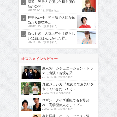
深琴 等身大で演じた初主演作
品が公開！
2017/11/16 に投稿された
行平あい佳 初主演で大胆な体
当たり艶技を…
2018/9/15 に投稿された
原つむぎ 人気上昇中！愛らし
い笑顔とほんわかした雰...
2021/3/16 に投稿された
オススメインタビュー
東京03 シチュエーション・ドラ
マに出演！苦境を乗...
2017/11/16 に投稿された
真空ジェシカ 『死ぬまでお笑いを
やっていきたい！そ...
2022/7/16 に投稿された
ロザン クイズ番組でもお馴染
み！高学歴芸人としてブ...
2009/12/16 に投稿された
有野晋哉 ゲーム・アニメ・漫