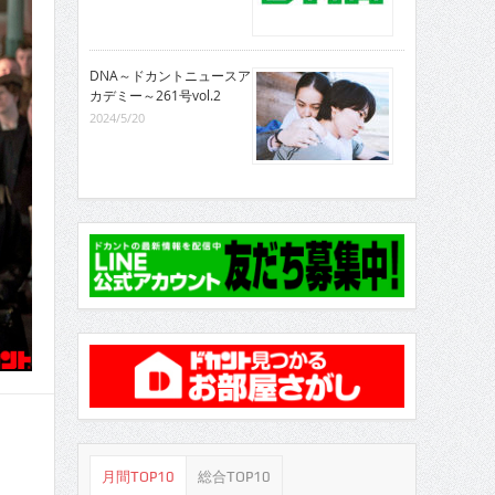
DNA～ドカントニュースア
カデミー～261号vol.2
2024/5/20
月間TOP10
総合TOP10