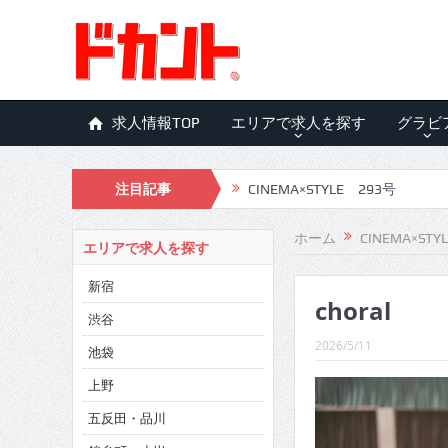
求人情報TOP
エリアで求人を探す
グラビ
注目記事
CINEMA×STYLE 293号
CINEMA×STYLE 292号
ホーム
CINEMA×STY
エリアで求人を探す
CINEMA×STYLE 291号
新宿
choral
CINEMA×STYLE 290号
渋谷
CINEMA×STYLE 289号
2026/5/11
池袋
CINEMA×STYLE 288号
上野
五反田・品川
CINEMA×STYLE 287号