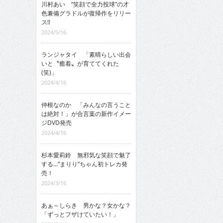
川村あい “笑顔で全力投球”の才
色兼備グラドルが復帰作をリリー
ス!!
2024/5/16
ランジャタイ 「素晴らしい出会
いと〝癒着〟が育ててくれた
(笑)」
2024/4/16
仲根なのか 「みんなの言うこと
は絶対！」が合言葉の新作イメー
ジDVD発売
2024/4/16
杉本愛莉鈴 無邪気な笑顔で魅了
する…“まりり”ちゃん初トレカ発
売！
2024/3/16
あぁ～しらき 男かな？女かな？
「ずっとフザけていたい！」