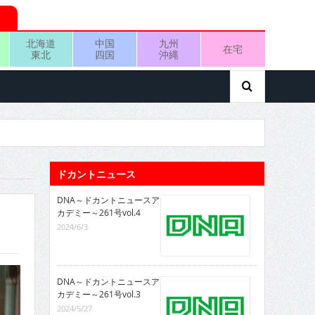
北海道
中国
九州
在宅
東北
四国
沖縄
ドカントニュース
DNA～ドカントニュースア
カデミー～261号vol.4
2024/6/3
DNA～ドカントニュースア
カデミー～261号vol.3
2024/5/27