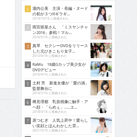
瀧内公美 主演・長編・ヌード
の初が３つ!!!ギラギ...
2014/10/16 に投稿された
雨宮留菜さん 「ミスヤンチャ
ン2016」参戦！マル...
2016/5/16 に投稿された
真琴 セクシーDVDをリリース
した元ひきこもり女子...
2013/4/16 に投稿された
RaMu 18歳Gカップ美少女が
DVDデビュー
2016/4/16 に投稿された
土村 芳 新進女優が「愛の渦」
監督舞台に
2014/7/16 に投稿された
稀見理都 乳首残像に触手・ア
ヘ顔・「らめぇ」……エ...
2018/3/16 に投稿された
原つむぎ 人気上昇中！愛らし
い笑顔とほんわかした雰...
2021/3/16 に投稿された