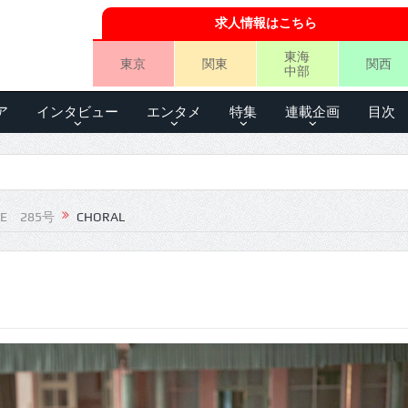
求人情報はこちら
東海
東京
関東
関西
中部
ア
インタビュー
エンタメ
特集
連載企画
目次
LE 285号
CHORAL