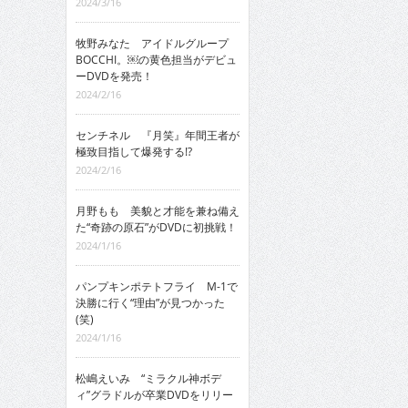
2024/3/16
牧野みなた アイドルグループ
BOCCHI。￼の黄色担当がデビュ
ーDVDを発売！
2024/2/16
センチネル 『月笑』年間王者が
極致目指して爆発する!?
2024/2/16
月野もも 美貌と才能を兼ね備え
た“奇跡の原石”がDVDに初挑戦！
2024/1/16
パンプキンポテトフライ M-1で
決勝に行く“理由”が見つかった
(笑)
2024/1/16
松嶋えいみ “ミラクル神ボデ
ィ”グラドルが卒業DVDをリリー