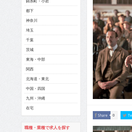
錦糸町・小岩
CINEMA×STYLE 286号
都下
CINEMA×STYLE 285号
神奈川
CINEMA×STYLE 294号
埼玉
千葉
茨城
東海・中部
関西
北海道・東北
中国・四国
九州・沖縄
在宅
Share
Tw
0
職種・業種で求人を探す