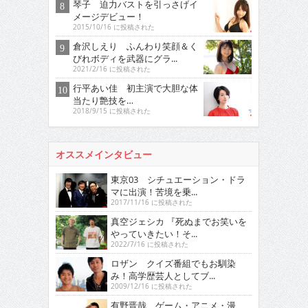
琴子 迫力バストを引っさげイ
メージデビュー！
2015/10/16 に投稿された
倉沢しえり ふんわり笑顔＆く
びれボディを武器にグラ...
2021/2/16 に投稿された
行平あい佳 初主演で大胆な体
当たり艶技を…
2018/9/15 に投稿された
オススメインタビュー
東京03 シチュエーション・ドラ
マに出演！苦境を乗...
2017/11/16 に投稿された
真空ジェシカ 『死ぬまでお笑いを
やっていきたい！そ...
2022/7/16 に投稿された
ロザン クイズ番組でもお馴染
み！高学歴芸人としてブ...
2009/12/16 に投稿された
有野晋哉 ゲーム・アニメ・漫