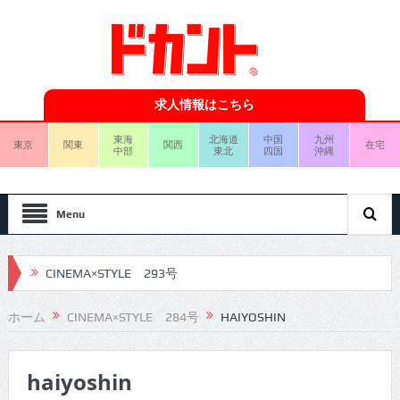
求人情報はこちら
東海
北海道
中国
九州
東京
関東
関西
在宅
中部
東北
四国
沖縄
Menu
CINEMA×STYLE 293号
CINEMA×STYLE 292号
ホーム
CINEMA×STYLE 284号
HAIYOSHIN
CINEMA×STYLE 291号
haiyoshin
CINEMA×STYLE 290号