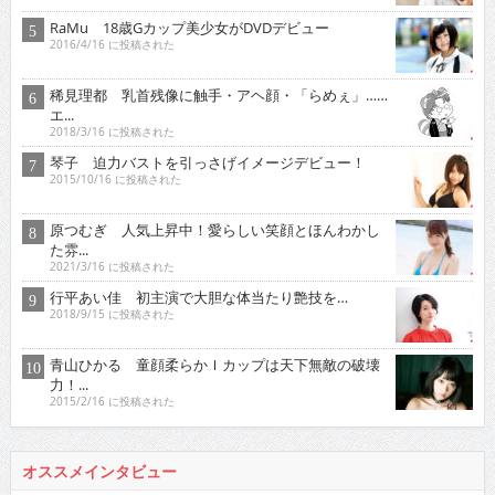
RaMu 18歳Gカップ美少女がDVDデビュー
2016/4/16 に投稿された
稀見理都 乳首残像に触手・アヘ顔・「らめぇ」……
エ...
2018/3/16 に投稿された
琴子 迫力バストを引っさげイメージデビュー！
2015/10/16 に投稿された
原つむぎ 人気上昇中！愛らしい笑顔とほんわかし
た雰...
2021/3/16 に投稿された
行平あい佳 初主演で大胆な体当たり艶技を…
2018/9/15 に投稿された
青山ひかる 童顔柔らかＩカップは天下無敵の破壊
力！...
2015/2/16 に投稿された
オススメインタビュー