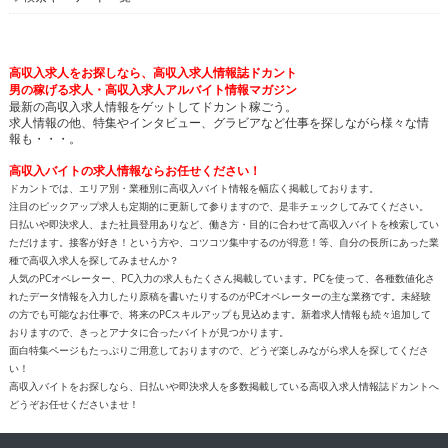
高収入求人をお探しなら、高収入求人情報誌ドカント
男の稼げる求人・高収入求人アルバイト情報マガジン
最新の高収入求人情報をゲットしてドカント稼ごう。
求人情報の他、特集やインタビュー、グラビアなど仕事を探しながら様々な情
報も・・・。
高収入バイトの求人情報ならお任せください！
ドカントでは、エリア別・業種別に高収入バイト情報を幅広く掲載しております。
注目のピックアップ求人も定期的に更新して参りますので、是非チェックしてみてください。
日払いや即決求人、また社員登用ありなど、働き方・目的に合わせて高収入バイトを検索してい
ただけます。接客が好き！という方や、コツコツ集中するのが得意！等、自分の長所にあった業
種で高収入求人を探してみませんか？
人気のPCオペレーター、PC入力の求人もたくさん掲載しています。PCを使って、各種数値化さ
れたデータ情報を入力したり原稿を書いたりするのがPCオペレーターの主な業務です。未経験
の方でも可能なお仕事で、将来のPCスキルアップも見込めます。新着求人情報も続々追加して
おりますので、きっとアナタに合ったバイトが見つかります。
面白特集ページもたっぷりご用意しておりますので、どうぞ楽しみながら求人を探してくださ
い！
高収入バイトをお探しなら、日払いや即決求人を多数掲載している高収入求人情報誌ドカントへ
どうぞお任せくださいませ！