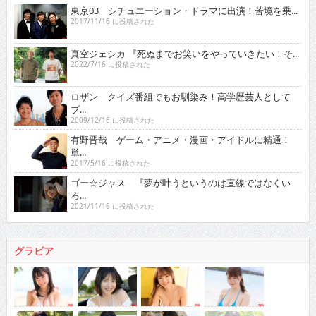
東京03 シチュエーション・ドラマに出演！苦境を乗...
2017/11/16 に投稿された
真空ジェシカ 『死ぬまでお笑いをやっていきたい！そ...
2022/7/16 に投稿された
ロザン クイズ番組でもお馴染み！高学歴芸人として
ブ...
2009/12/16 に投稿された
有野晋哉 ゲーム・アニメ・漫画・アイドルに精通！
単...
2017/5/16 に投稿された
ゴー☆ジャス 『夢が叶うというのは直線ではなくい
ろ...
2021/11/16 に投稿された
グラビア