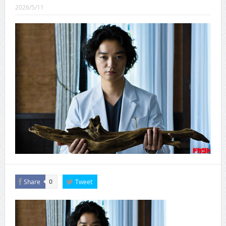
CINEMA×STYLE 289号
2026/5/11
CINEMA×STYLE 288号
CINEMA×STYLE 287号
CINEMA×STYLE 286号
CINEMA×STYLE 285号
CINEMA×STYLE 294号
Share
Tweet
0