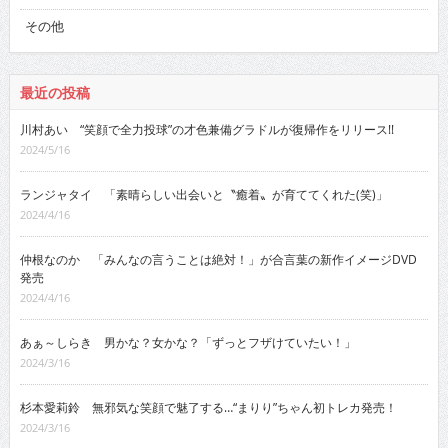
その他
最近の投稿
川村あい “笑顔で全力投球”の才色兼備グラドルが復帰作をリリース!!
2024/5/16
ランジャタイ 「素晴らしい出会いと〝癒着〟が育ててくれた(笑)」
2024/4/16
仲根なのか 「みんなの言うことは絶対！」が合言葉の新作イメージDVD
発売
2024/4/16
あぁ～しらき 男かな？女かな？「ずっとフザけていたい！」
2024/3/16
杉本愛莉鈴 無邪気な笑顔で魅了する…“まりり”ちゃん初トレカ発売！
2024/3/16