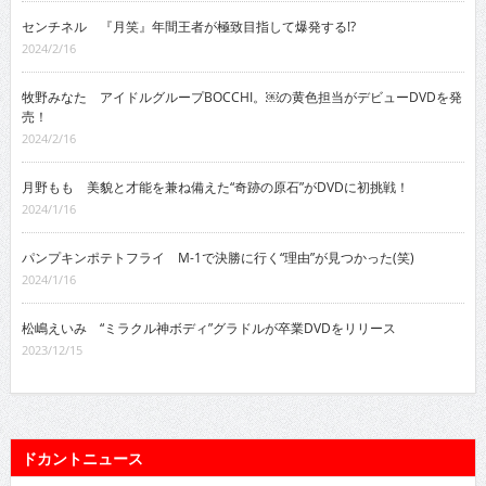
センチネル 『月笑』年間王者が極致目指して爆発する!?
2024/2/16
牧野みなた アイドルグループBOCCHI。￼の黄色担当がデビューDVDを発
売！
2024/2/16
月野もも 美貌と才能を兼ね備えた“奇跡の原石”がDVDに初挑戦！
2024/1/16
パンプキンポテトフライ M-1で決勝に行く“理由”が見つかった(笑)
2024/1/16
松嶋えいみ “ミラクル神ボディ”グラドルが卒業DVDをリリース
2023/12/15
ドカントニュース